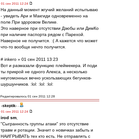
01 сен 2011 12:24
На данный момент жгучий желаний испытываю
- увидеть Ари и Макгиди одновременно на
поле.При здоровом Велике.
Это наверное при отсутствии Дзюбы или ДимКо
при наличие паспорта рядом с Парехой.
Наверное не получится. :( А кажется что может
что-то вообще нечто получится.
# inkero » 01 сен 2011 13:23
Вот и размазали функцию плеймекера. И поди
ты прикрой не одного Алекса, а несколько
неугомонных вечно ускользающих бегунков-
шуршунчиков. :lol: :lol: :lol:
Редактировалось 01 сен 2011 12:28
-skeptik-
-
01 сен 2011 12:24
irod sm
,
"Сыгранность группы атаки" это отсутствие
травм и ротации. Значит о новичках забыть и
НАИГРЫВАТЬ тех кто есть. Не отправлять с