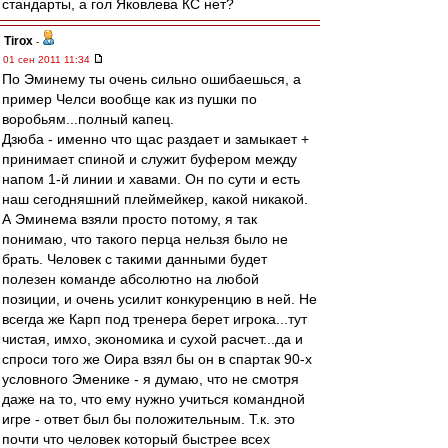
стандарты, а гол Яковлева КС нет?
Tirox
-
01 сен 2011 11:34
По Эминему ты очень сильно ошибаешься, а
пример Челси вообще как из пушки по
воробьям...полный капец.
Дзюба - именно что щас раздает и замыкает +
принимает спиной и служит буфером между
напом 1-й линии и хавами. Он по сути и есть
наш сегодняшний плеймейкер, какой никакой.
А Эминема взяли просто потому, я так
понимаю, что такого перца нельзя было не
брать. Человек с такими данными будет
полезен команде абсолютно на любой
позиции, и очень усилит конкуренцию в ней. Не
всегда же Карп под тренера берет игрока...тут
чистая, имхо, экономика и сухой расчет...да и
спроси того же Оира взял бы он в спартак 90-х
условного Эменике - я думаю, что не смотря
даже на то, что ему нужно учиться командной
игре - ответ был бы положительным. Т.к. это
почти что человек который быстрее всех