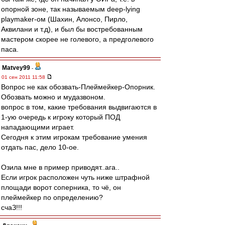
опорной зоне, так называемым deep-lying
playmaker-ом (Шахин, Алонсо, Пирло,
Аквилани и т.д), и был бы востребованным
мастером скорее не голевого, а предголевого
паса.
Matvey99
-
01 сен 2011 11:58
Вопрос не как обозвать-Плеймейкер-Опорник.
Обозвать можно и мудазвоном.
вопрос в том, какие требования выдвигаются в
1-ую очередь к игроку который ПОД
нападающими играет.
Сегодня к этим игрокам требование умения
отдать пас, дело 10-ое.
Озила мне в пример приводят..ага..
Если игрок расположен чуть ниже штрафной
площади ворот соперника, то чё, он
плеймейкер по определению?
счаЗ!!!