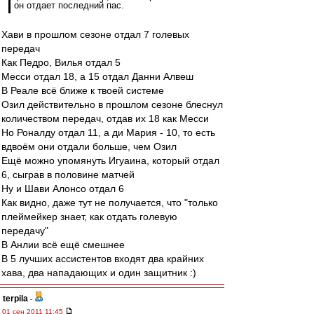
он отдает последний пас.
Хави в прошлом сезоне отдал 7 голевых
передач
Как Педро, Вилья отдал 5
Месси отдал 18, а 15 отдал Данни Алвеш
В Реале всё ближе к твоей системе
Озил действительно в прошлом сезоне блеснул
количеством передач, отдав их 18 как Месси
Но Роналду отдал 11, а ди Мария - 10, то есть
вдвоём они отдали больше, чем Озил
Ещё можно упомянуть Игуаина, который отдал
6, сыграв в половине матчей
Ну и Шави Алонсо отдал 6
Как видно, даже тут не получается, что "только
плеймейкер знает, как отдать голевую
передачу"
В Анлии всё ещё смешнее
В 5 лучших ассистентов входят два крайних
хава, два нападающих и один защитник :)
terpila
-
01 сен 2011 11:45