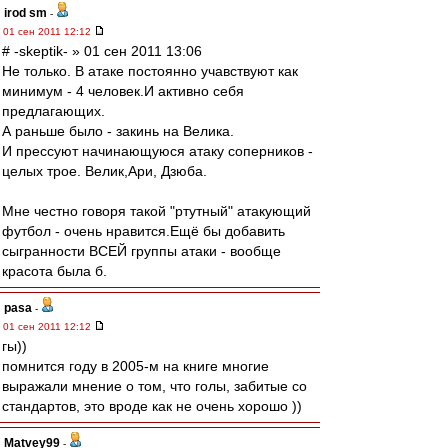
irod sm
-
01 сен 2011 12:12
# -skeptik- » 01 сен 2011 13:06
Не только. В атаке постоянно учавствуют как
минимум - 4 человек.И активно себя
предлагающих.
А раньше было - закинь на Велика.
И прессуют начинающуюся атаку соперников -
целых трое. Велик,Ари, Дзюба.
Мне честно говоря такой "ртутный" атакующий
футбол - очень нравится.Ещё бы добавить
сыгранности ВСЕЙ группы атаки - вообще
красота была б.
pasa
-
01 сен 2011 12:12
гы))
помнится году в 2005-м на книге многие
выражали мнение о том, что голы, забитые со
стандартов, это вроде как не очень хорошо ))
Matvey99
-