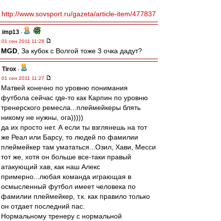
http://www.sovsport.ru/gazeta/article-item/477837
imp13
-
01 сен 2011 11:28
MGD
, За кубок с Волгой тоже 3 очка дадут?
Tirox
-
01 сен 2011 11:27
Матвей конечно по уровню понимания
футбола сейчас где-то как Карпин по уровню
тренерского ремесла...плеймейкеры блять
никому не нужны, ога)))))
да их просто нет. А если ты взглянешь на тот
же Реал или Барсу, то людей по фамилии
плеймейкер там умататься...Озил, Хави, Месси
тот же, хотя он больше все-таки правый
атакующий хав, как наш Алекс
примерно...любая команда играющая в
осмысленный футбол имеет человека по
фамилии плеймейкер, т.к. как правило только
он отдает последний пас.
Нормальному тренеру с нормальной