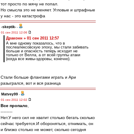
тот просто по мячу не попал.
Но смысла это не меняет. Угловые и штрафные
у нас - это катастрофа
-skeptik-
-
01 сен 2011 12:06
Драконн » 01 сен 2011 12:57
А мне одному показалось, что в
послеалексовскую эпоху, мы стали забивать
больше и опасность теперь исходит не
только от Велла, а от всей группы атаки
(когда все живы-здоровы, конечно).
Стали больше флангами играть и Ари
разыгрался, вот и вся разница
Matvey99
-
01 сен 2011 12:02
Все пропало
,
--------
Нет.У него сил не хватит столько бегать сколько
сейчас требуется.И обороняться, отнимать, он
и близко столько не может, сколько сегодня