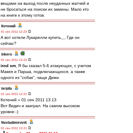
вещами на выход после неудачных матчей и
не бросаться на поиски их замены. Мало кто
на книге к этому готов.
Котений
-
01 сен 2011 12:23
А вот хотели Лукарелли купить,,,, Где он
сейчас?
inkero
-
01 сен 2011 12:23
irod sm
, Я бы сказал 5-6 атакующих, с учетом
Макея и Парша, подключающихся, а также
одного из "собак", чаще Деми.
terpila
-
01 сен 2011 12:21
Котений » 01 сен 2011 13:13
Вот Видич и заиграл. На самом высоком
уровне:-)
Nevladimirovi4
-
01 сен 2011 12:21