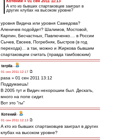
Котений » 01 сен 2011 11:13
А кто из бывших спартаковцев заиграл в
других клубах на высоком уровне?
уровня Видича или уровня Самедова?
Аленичев подойдет? Шалимов, Мостовой,
Карпин, Бесчастных, Павлюченко.... в России
Сычев, Евсеев, Погребняк, Быстров (в год
перехода)... а так, можно и Жиркова бывшим
спартаковцем считать (правда тамбовским)
terpila
-
01 сен 2011 12:17
pasa » 01 сен 2011 13:12
Поддумаешь!
В 2005 тут и Видич нехорошим был. Дескать,
много на попе сидит.
Вот это "гы"
Котений
-
01 сен 2011 12:13
А кто из бывших спартаковцев заиграл в других
клубах на высоком уровне?