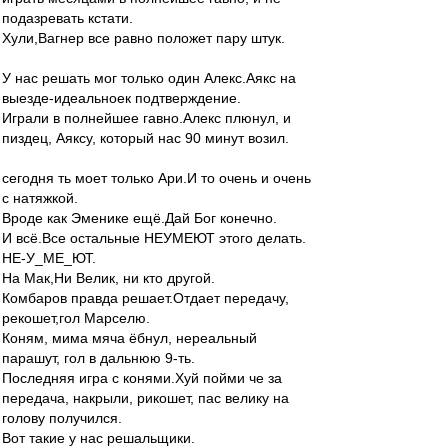
подазревать кстати.
Хули,Вагнер все равно положет пару штук.
У нас решать мог только один Алекс.Аякс на
выезде-идеальноек подтверждение.
Играли в полнейшее гавно.Алекс плюнул, и
пиздец, Аяксу, который нас 90 минут возил.
сегодня ть моет только Ари.И то очень и очень
с натяжкой.
Вроде как Эменике ещё.Дай Бог конечно.
И всё.Все остальные НЕУМЕЮТ этого делать.
НЕ-У_МЕ_ЮТ.
На Мак,Ни Велик, ни кто другой.
Комбаров правда решает.Отдает передачу,
рекошет,гол Марселю.
Коням, мима мяча ёбнул, нереальный
парашут, гол в дальнюю 9-ть.
Последняя игра с конями.Хуй пойми че за
передача, накрыли, рикошет, пас велику на
голову получился.
Вот такие у нас решальщики.