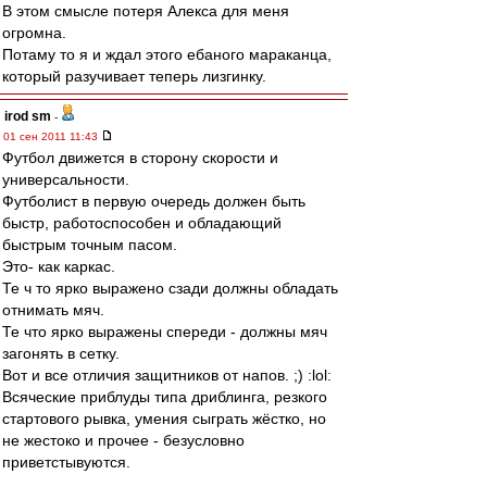
В этом смысле потеря Алекса для меня
огромна.
Потаму то я и ждал этого ебаного мараканца,
который разучивает теперь лизгинку.
irod sm
-
01 сен 2011 11:43
Футбол движется в сторону скорости и
универсальности.
Футболист в первую очередь должен быть
быстр, работоспособен и обладающий
быстрым точным пасом.
Это- как каркас.
Те ч то ярко выражено сзади должны обладать
отнимать мяч.
Те что ярко выражены спереди - должны мяч
загонять в сетку.
Вот и все отличия защитников от напов. ;) :lol:
Всяческие приблуды типа дриблинга, резкого
стартового рывка, умения сыграть жёстко, но
не жестоко и прочее - безусловно
приветстывуются.