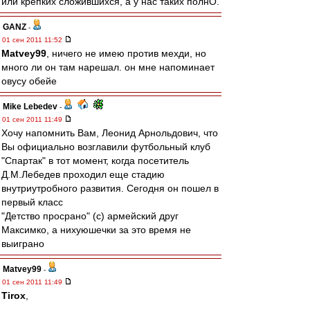
или крепких сложившихся, а у нас таких полнО.
GANZ
-
01 сен 2011 11:52
Matvey99
, ничего не имею против мехди, но
много ли он там нарешал. он мне напоминает
овусу обейе
Mike Lebedev
-
01 сен 2011 11:49
Хочу напомнить Вам, Леонид Арнольдович, что
Вы официально возглавили футбольный клуб
"Спартак" в тот момент, когда посетитель
Д.М.Лебедев проходил еще стадию
внутриутробного развития. Сегодня он пошел в
первый класс
"Детство просрано" (с) армейский друг
Максимко, а нихуюшечки за это время не
выиграно
Matvey99
-
01 сен 2011 11:49
Tirox
,
---------