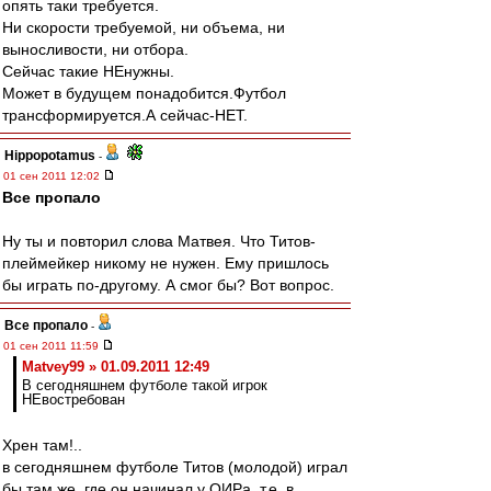
опять таки требуется.
Ни скорости требуемой, ни объема, ни
выносливости, ни отбора.
Сейчас такие НЕнужны.
Может в будущем понадобится.Футбол
трансформируется.А сейчас-НЕТ.
Hippopotamus
-
01 сен 2011 12:02
Все пропало
Ну ты и повторил слова Матвея. Что Титов-
плеймейкер никому не нужен. Ему пришлось
бы играть по-другому. А смог бы? Вот вопрос.
Все пропало
-
01 сен 2011 11:59
Matvey99 » 01.09.2011 12:49
В сегодняшнем футболе такой игрок
НЕвостребован
Хрен там!..
в сегодняшнем футболе Титов (молодой) играл
бы там же, где он начинал у ОИРа, т.е. в