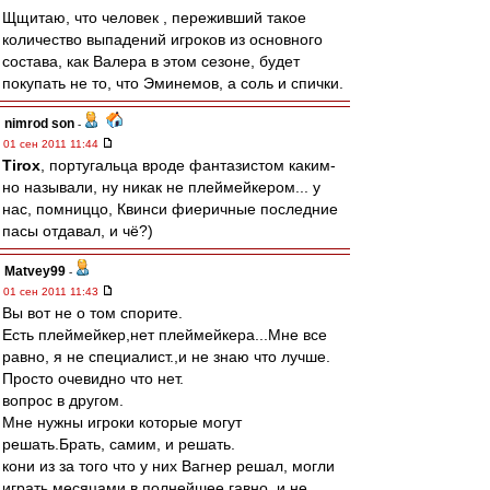
Щщитаю, что человек , переживший такое
количество выпадений игроков из основного
состава, как Валера в этом сезоне, будет
покупать не то, что Эминемов, а соль и спички.
nimrod son
-
01 сен 2011 11:44
Tirox
, португальца вроде фантазистом каким-
но называли, ну никак не плеймейкером... у
нас, помниццо, Квинси фиеричные последние
пасы отдавал, и чё?)
Matvey99
-
01 сен 2011 11:43
Вы вот не о том спорите.
Есть плеймейкер,нет плеймейкера...Мне все
равно, я не специалист.,и не знаю что лучше.
Просто очевидно что нет.
вопрос в другом.
Мне нужны игроки которые могут
решать.Брать, самим, и решать.
кони из за того что у них Вагнер решал, могли
играть месяцами в полнейшее гавно, и не