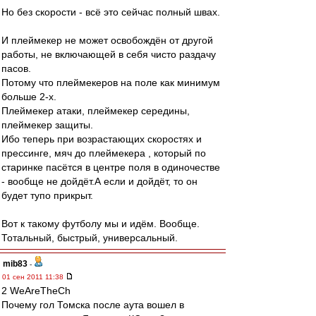
Но без скорости - всё это сейчас полный швах.
И плеймекер не может освобождён от другой
работы, не включающей в себя чисто раздачу
пасов.
Потому что плеймекеров на поле как минимум
больше 2-х.
Плеймекер атаки, плеймекер середины,
плеймекер защиты.
Ибо теперь при возрастающих скоростях и
прессинге, мяч до плеймекера , который по
старинке пасётся в центре поля в одиночестве
- вообще не дойдёт.А если и дойдёт, то он
будет тупо прикрыт.
Вот к такому футболу мы и идём. Вообще.
Тотальный, быстрый, универсальный.
mib83
-
01 сен 2011 11:38
2 WeAreTheCh
Почему гол Томска после аута вошел в