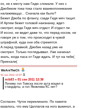
ох, не к месту нам Гидю сломали. У них с
Дзюбиком тока-тока стало взаимопонимание
налаживаццо... Сначала как было?
Бежит Дзюба по флангу, сзади Гидя мяч тащит.
И Артем бежит головой наизнанку, ждет-
смотрит, когда Гидя мяч отдаст. И отдаст ли.
И ессно, не видит даже то, что перед носом, не
говоря уж о том, что происходит в чужой
штрафной, куда они оба стремятся.
А перед травмой, Дзюбик назад уже не
смотрел. Только поглядыввал. Уже начинал
знать, когда паса от Гиди ждать. И тут на тебе(
Приехали(
WeAreTheCh
-
01 сен 2011 12:07
mib83 » 01 сен 2011 12:38
Почему гол Томска после аута вошел в
стандарты, а гол Яковлева КС нет?
Согласен. Чуток переклинило. По памяти
казалось, что ему Цаллагов на ногу выкинул, а