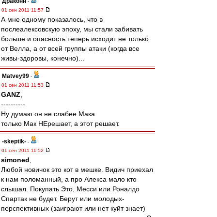
Драконн
-
01 сен 2011 11:57
А мне одному показалось, что в
послеалексовскую эпоху, мы стали забивать
больше и опасность теперь исходит не только
от Велла, а от всей группы атаки (когда все
живы-здоровы, конечно)...
Matvey99
-
01 сен 2011 11:53
GANZ
,
----------
Ну думаю он не слабее Мака.
только Мак НЕрешает, а этот решает.
-skeptik-
-
01 сен 2011 11:52
simoned
,
Любой новичок это кот в мешке. Видич приехал
к нам поломанный, а про Алекса мало кто
слышал. Покупать Это, Месси или Роналдо
Спартак не будет. Берут или молодых-
перспективных (заиграют или нет куйт знает)