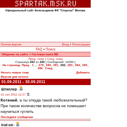
Официальный сайт болельщиков ФК "Спартак" Москва
Полная версия
Вход
•
Регистрация
FAQ
•
Поиск
Общение на сайте
Гостевая книга ВВ
»
Пред. тема
|
След. тема
Страница
282
из
286
[ Сообщений: 14284 ]
На страницу
Пред.
1
...
279
,
280
,
281
,
282
,
283
,
284
,
285
,
286
След.
Начать новую тему
Добавить
Версия для печати
01.09.2011 - 30.09.2011
Штиллер
-
01 сен 2011 12:27
Котений
, а ты откуда такой любознательный?
При таком количестве вопросов не помешает
научиться гуглить
Последнее сообщение
irod sm
-