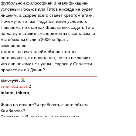
футбольной философией и квалификацией
условный Лоськов или Титов никогда не будет
лишним, а скорее всего станет хребтом атаки.
Почему-то тот же Федотов, имея условного
Павленко, не стал как Шашлычник садить Тита
на лавку и ставить эксперименты с составом, и
мы обязаны были в 2006-м брать
чемпионство...
так что...на счет плеймейкеров это ты
погорячился, их просто нет, но это не значит,
что они никому не нужны...спроси у Спалетти -
продаст ли он Данни?
Matvey99
-
01 сен 2011 11:26
inkero
,
inkero
,
----------
Жано на фланге?и требовать с него объем
Камбарова?
Смертельный номер. У жано огромные
проблемы.
ему даже конкурировать не с кем.Для него
только центр.