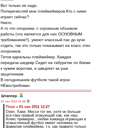
Вот только не надо.
Поперечесляй мне плеймейкеров.Кто с ними
играет сейчас?
Никто.
А то что опорники, с огромным объемом
работы (что является для них ОСНОВНЫМ
требованием!!), умеют классный пас до кучи
отдать, так это только показывает на класс этих
опорников.
Титов идеальны плеймейкер. Каждая
передача-шедевр.Сидит на табуретке по ближе
к чужим воротам, и швыряет за уши
защитникам.
В сегодняшнем футболе такой игрок
НЕвостребован.
Штиллер
-
01 сен 2011 11:48
Tirox » 01 сен 2011 12:27
Озил, Хави, Месси тот же, хотя он больше
все-таки правый атакующий хав, как наш
Алекс примерно...любая команда играющая в
осмысленный футбол имеет человека по
фамилии плеймейкер, т.к. как правило только