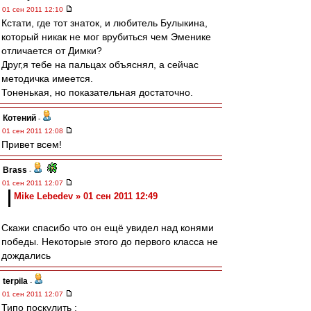
01 сен 2011 12:10
Кстати, где тот знаток, и любитель Булыкина,
который никак не мог врубиться чем Эменике
отличается от Димки?
Друг,я тебе на пальцах объяснял, а сейчас
методичка имеется.
Тоненькая, но показательная достаточно.
Котений
-
01 сен 2011 12:08
Привет всем!
Brass
-
01 сен 2011 12:07
Mike Lebedev » 01 сен 2011 12:49
Скажи спасибо что он ещё увидел над конями
победы. Некоторые этого до первого класса не
дождались
terpila
-
01 сен 2011 12:07
Типо поскулить :