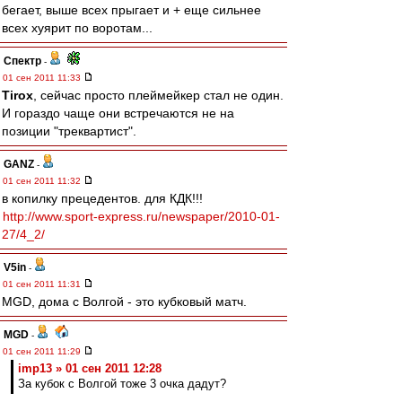
бегает, выше всех прыгает и + еще сильнее
всех хуярит по воротам...
Спектр
-
01 сен 2011 11:33
Tirox
, сейчас просто плеймейкер стал не один.
И гораздо чаще они встречаются не на
позиции "треквартист".
GANZ
-
01 сен 2011 11:32
в копилку прецедентов. для КДК!!!
http://www.sport-express.ru/newspaper/2010-01-
27/4_2/
V5in
-
01 сен 2011 11:31
MGD, дома с Волгой - это кубковый матч.
MGD
-
01 сен 2011 11:29
imp13 » 01 сен 2011 12:28
За кубок с Волгой тоже 3 очка дадут?