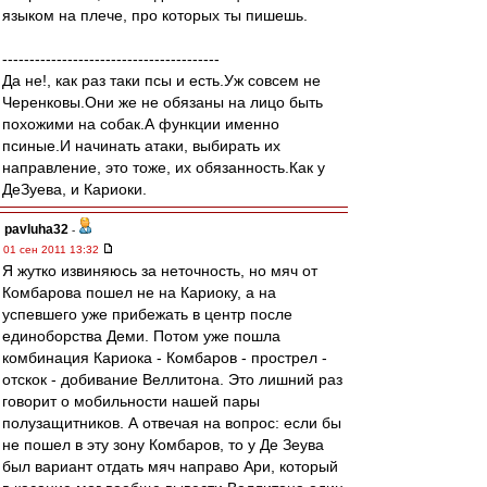
языком на плече, про которых ты пишешь.
----------------------------------------
Да не!, как раз таки псы и есть.Уж совсем не
Черенковы.Они же не обязаны на лицо быть
похожими на собак.А функции именно
псиные.И начинать атаки, выбирать их
направление, это тоже, их обязанность.Как у
ДеЗуева, и Кариоки.
pavluha32
-
01 сен 2011 13:32
Я жутко извиняюсь за неточность, но мяч от
Комбарова пошел не на Кариоку, а на
успевшего уже прибежать в центр после
единоборства Деми. Потом уже пошла
комбинация Кариока - Комбаров - прострел -
отскок - добивание Веллитона. Это лишний раз
говорит о мобильности нашей пары
полузащитников. А отвечая на вопрос: если бы
не пошел в эту зону Комбаров, то у Де Зеува
был вариант отдать мяч направо Ари, который