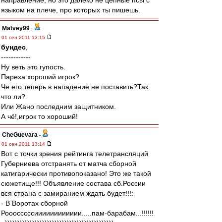
направление, но это далеко не цепные псы с
языком на плече, про которых ты пишешь.
Matvey99
-
01 сен 2011 13:15
бундес
,
------------
Ну веть это гупость.
Пареха хороший игрок?
Че его теперь в нападение не поставить?Так
что ли?
Или Жано последним защитником.
А чё!,игрок то хороший!
CheGuevara
-
01 сен 2011 13:14
Вот с точки зрения рейтинга телетрансляций
Губерниева отстранять от матча сборной
катигарически противопоказано! Это же такой
сюжетище!!! Объявление состава сб.России
вся страна с замиранием ждать будет!!!:
- В Воротах сборной
Рооосссссииииииииииии.....пам-барабам...!!!!!!