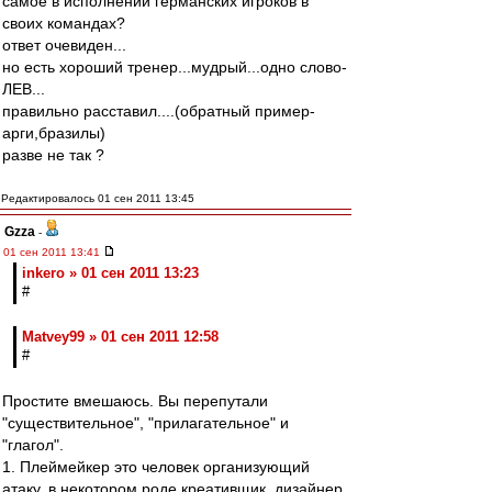
самое в исполнении германских игроков в
своих командах?
ответ очевиден...
но есть хороший тренер...мудрый...одно слово-
ЛЕВ...
правильно расставил....(обратный пример-
арги,бразилы)
разве не так ?
Редактировалось 01 сен 2011 13:45
Gzza
-
01 сен 2011 13:41
inkero » 01 сен 2011 13:23
#
Matvey99 » 01 сен 2011 12:58
#
Простите вмешаюсь. Вы перепутали
"существительное", "прилагательное" и
"глагол".
1. Плеймейкер это человек организующий
атаку, в некотором роде креативщик, дизайнер,