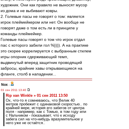
художник. Они как правило не выносят мусор
из дома и не выбивают ковры.
2. Голевые пасы не говорят о том: является
игрок плеймейкером или нет. Он вообще не
говорят даже о том есть ли в принципе у
команды плеймейкер.
Голевые пасы говорят о том что игрок отдал
пас с которого забили гол %)))). А на практике
это скорее коррелируется с выбранным стилем
игры опорник сдерживающий темп,
выдвинутый вперед защитник проводящий
забросы, крайние хавы открывающиеся на
фланге, столб в нападении...
Nox
-
01 сен 2011 13:40
Rip van Winkle » 01 сен 2011 13:50
Ох, что-то я сомневаюсь, что Велик 40
метров пробежит с одинаковой скоростью.. по
крайней мере, история его забегов от центра
поля - например, как с Томью, в том году или
с Нальчиком - показывает, что к исходу
забега сил на что-нибудь вразумительное у
него уже не остаётся..