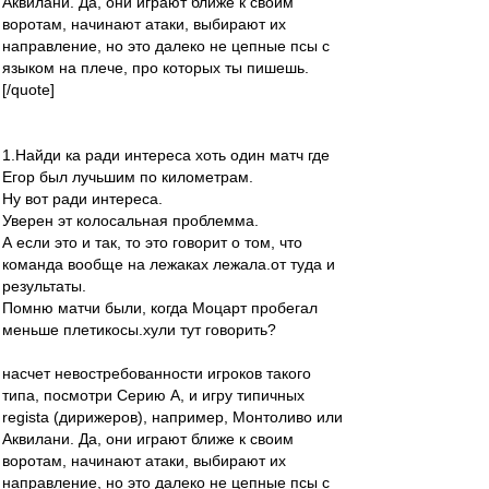
Аквилани. Да, они играют ближе к своим
воротам, начинают атаки, выбирают их
направление, но это далеко не цепные псы с
языком на плече, про которых ты пишешь.
[/quote]
1.Найди ка ради интереса хоть один матч где
Егор был лучьшим по километрам.
Ну вот ради интереса.
Уверен эт колосальная проблемма.
А если это и так, то это говорит о том, что
команда вообще на лежаках лежала.от туда и
результаты.
Помню матчи были, когда Моцарт пробегал
меньше плетикосы.хули тут говорить?
насчет невостребованности игроков такого
типа, посмотри Серию А, и игру типичных
regista (дирижеров), например, Монтоливо или
Аквилани. Да, они играют ближе к своим
воротам, начинают атаки, выбирают их
направление, но это далеко не цепные псы с