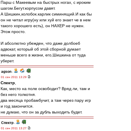
Парш с Макеевым на быстрых ногах, с ироким
шагом.Бегут.корпусом давят.
А Шишкин,колобок.карлик симинящий.И как бы
он не читал игру(ну или хуй его знает че в нем
такого хорошего есть), он НАХЕР не нужен.
Этож просто.
И абсолютно убежден, что даже долбоеб
адвокат, который об этой сборной думает
меньше всего в жизни, его,Шишкина от туда
уберет.
agson
-
01 сен 2011 13:29
Спектр
,
Как, место на поле освободит? Вряд ли, там и
без него толкотня.
два месяца пробамбучит, а там через пару игр
и год закончится.
не думаю, что он за дубль выходить будет.
Спектр
-
01 сен 2011 13:27