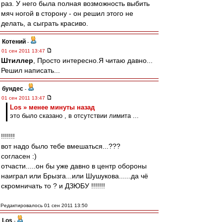
раз. У него была полная возможность выбить
мяч ногой в сторону - он решил этого не
делать, а сыграть красиво.
Котений
-
01 сен 2011 13:47
Штиллер
, Просто интересно.Я читаю давно...
Решил написать...
бундес
-
01 сен 2011 13:47
Los » менее минуты назад
это было сказано , в отсутствии лимита ...
!!!!!!!
вот надо было тебе вмешаться...???
согласен :)
отчасти.....он бы уже давно в центр обороны
наиграл или Брызга...или Шушукова......да чё
скромничать то ? и ДЗЮБУ !!!!!!!
Редактировалось 01 сен 2011 13:50
Los
-