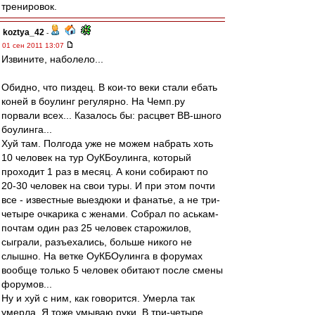
тренировок.
koztya_42
-
01 сен 2011 13:07
Извините, наболело...
Обидно, что пиздец. В кои-то веки стали ебать
коней в боулинг регулярно. На Чемп.ру
порвали всех... Казалось бы: расцвет ВВ-шного
боулинга...
Хуй там. Полгода уже не можем набрать хоть
10 человек на тур ОуКБоулинга, который
проходит 1 раз в месяц. А кони собирают по
20-30 человек на свои туры. И при этом почти
все - известные выездюки и фанатье, а не три-
четыре очкарика с женами. Собрал по аськам-
почтам один раз 25 человек старожилов,
сыграли, разъехались, больше никого не
слышно. На ветке ОуКБОулинга в форумах
вообще только 5 человек обитают после смены
форумов...
Ну и хуй с ним, как говорится. Умерла так
умерла. Я тоже умываю руки. В три-четыре