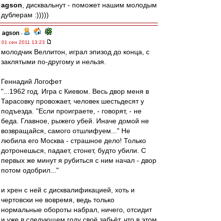
agson
, дисквальнут - поможет нашим молодым
дублерам :)))))
agson
-
01 сен 2011 13:23
молодчик Веллитон, играл эпизод до конца, с
заклятыми по-другому и нельзя.
Геннадий Логофет
"...1962 год. Игра с Киевом. Весь двор меня в
Тарасовку провожает, человек шестьдесят у
подъезда. "Если проиграете, - говорят, - не
беда. Главное, рыжего убей. Иначе домой не
возвращайся, самого отшлифуем..." Не
любила его Москва - страшное дело! Только
дотронешься, падает, стонет, будто убили. С
первых же минут я рубиться с ним начал - двор
потом одобрил..."
и хрен с ней с дисквалификацией, хоть и
чертовски не вовремя, ведь только
нормальные обороты набрал, ничего, отсидит
и уже в следующем году своё забьёт, что в этом