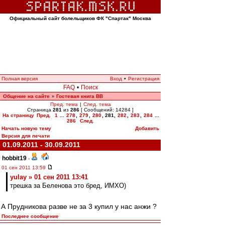
Официальный сайт болельщиков ФК "Спартак" Москва
Полная версия
Вход
•
Регистрация
FAQ
•
Поиск
Общение на сайте
Гостевая книга ВВ
»
Пред. тема
|
След. тема
Страница
281
из
286
[ Сообщений: 14284 ]
На страницу
Пред.
1
...
278
,
279
,
280
,
281
,
282
,
283
,
284
...
286
След.
Начать новую тему
Добавить
Версия для печати
01.09.2011 - 30.09.2011
hobbit19
-
01 сен 2011 13:59
yulay » 01 сен 2011 13:41
трешка за Беленова это бред, ИМХО)
А Прудникова разве не за 3 купил у нас анжи ?
Последнее сообщение