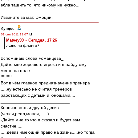
ебла тащить то, что никому не нужно...
Извините за мат. Эмоции.
бундес
-
01 сен 2011 13:07
Matvey99 » Сегодня, 17:26
Жано на фланге?
Вспоминаю слова Романцева_
Дайте мне хорошего игрока и я найду ему
место на поле....
!!!!!!!!!
Вот в чём главное предназначение тренера
,,,,,ну естесьно не считая тренеров
работающих с детьми и юношами....
____________________________
Конечно есть и другой девиз
(челси,реал,манси,......)
-Дайте мне то что я сказал и будет вам
счастие.....
.....девиз имеющий право на жизнь.....но тогда