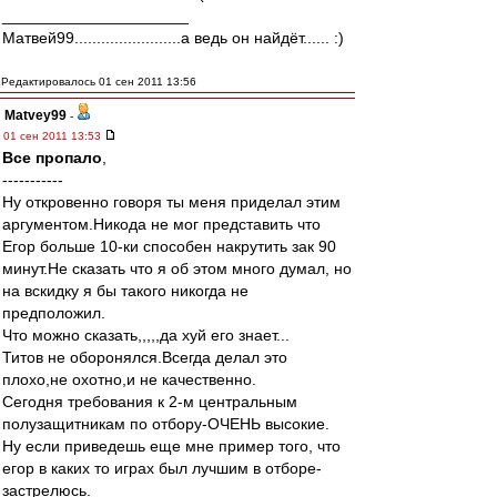
_____________________
Матвей99........................а ведь он найдёт...... :)
Редактировалось 01 сен 2011 13:56
Matvey99
-
01 сен 2011 13:53
Все пропало
,
-----------
Ну откровенно говоря ты меня приделал этим
аргументом.Никода не мог представить что
Егор больше 10-ки способен накрутить зак 90
минут.Не сказать что я об этом много думал, но
на вскидку я бы такого никогда не
предположил.
Что можно сказать,,,,,да хуй его знает...
Титов не оборонялся.Всегда делал это
плохо,не охотно,и не качественно.
Сегодня требования к 2-м центральным
полузащитникам по отбору-ОЧЕНЬ высокие.
Ну если приведешь еще мне пример того, что
егор в каких то играх был лучшим в отборе-
застрелюсь.