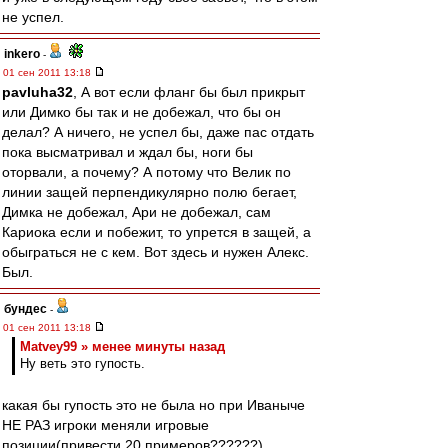
не успел.
inkero
-
01 сен 2011 13:18
pavluha32
, А вот если фланг бы был прикрыт
или Димко бы так и не добежал, что бы он
делал? А ничего, не успел бы, даже пас отдать
пока высматривал и ждал бы, ноги бы
оторвали, а почему? А потому что Велик по
линии защей перпендикулярно полю бегает,
Димка не добежал, Ари не добежал, сам
Кариока если и побежит, то упрется в защей, а
обыграться не с кем. Вот здесь и нужен Алекс.
Был.
бундес
-
01 сен 2011 13:18
Matvey99 » менее минуты назад
Ну веть это гупость.
какая бы гупость это не была но при Иваныче
НЕ РАЗ игроки меняли игровые
позиции(привести 20 примеров??????)