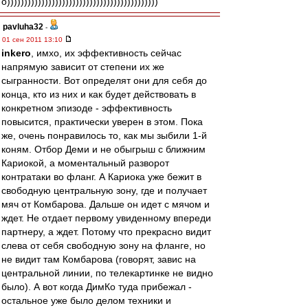
о))))))))))))))))))))))))))))))))))))))))))))
pavluha32
-
01 сен 2011 13:10
inkero
, имхо, их эффективность сейчас
напрямую зависит от степени их же
сыгранности. Вот определят они для себя до
конца, кто из них и как будет действовать в
конкретном эпизоде - эффективность
повысится, практически уверен в этом. Пока
же, очень понравилось то, как мы зыбили 1-й
коням. Отбор Деми и не обыгрыш с ближним
Кариокой, а моментальный разворот
контратаки во фланг. А Кариока уже бежит в
свободную центральную зону, где и получает
мяч от Комбарова. Дальше он идет с мячом и
ждет. Не отдает первому увиденному впереди
партнеру, а ждет. Потому что прекрасно видит
слева от себя свободную зону на фланге, но
не видит там Комбарова (говорят, завис на
центральной линии, по телекартинке не видно
было). А вот когда ДимКо туда прибежал -
остальное уже было делом техники и