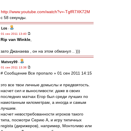
http://www.youtube.com/watch?v=-TgfR7XK72M
с 58 секунды.
Los
-
01 сен 2011 13:40
Rip van Winkle
,
зато Джанаева , он на этом обманул .. )))
Matvey99
-
01 сен 2011 13:38
# Сообщение Все пропало » 01 сен 2011 14:15
это все твои личные домыслы и предвзятость.
насчет сил и выносливости: даже в своих
последних матчах Егор был среди лучших по
намотанным километрам, а иногда и самым
лучшим.
насчет невостребованности игроков такого
типа, посмотри Серию А, и игру типичных
regista (дирижеров), например, Монтоливо или