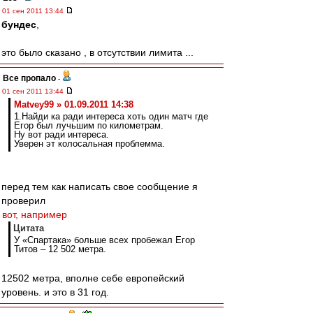
01 сен 2011 13:44
бундес
,
это было сказано , в отсутствии лимита ...
Все пропало
-
01 сен 2011 13:44
Matvey99 » 01.09.2011 14:38
1.Найди ка ради интереса хоть один матч где
Егор был лучьшим по километрам.
Ну вот ради интереса.
Уверен эт колосальная проблемма.
перед тем как написать свое сообщение я
проверил
вот, например
Цитата
У «Спартака» больше всех пробежал Егор
Титов – 12 502 метра.
12502 метра, вполне себе европейский
уровень. и это в 31 год.