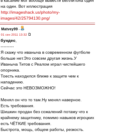
в касание мог вообще вывести Веллитона один
на один. Вот иллюстрация
http://imageshack.us/photo/my-
images/42/25794130.png/
Matvey99
-
01 сен 2011 13:32
бундес
,
---------
Я скажу что иваныча в современном футболе
больше нет.Это совсем другая жизнь.У
Иваныча Титов с Реалом играл чистейшего
опорника.
Тоесть находился ближе к защите чем к
нападению.
Сейчас это НЕВОЗМОЖНО!
Менял он что то там.Ну менял наверное.
Есть требования.
Шишкин продан без сожалений потаму что к
крайнему защитнику, помимо навыков игроцких
есть ЧЁТКИЕ требования.
Быстрота, мощь, общем работы, резкость.