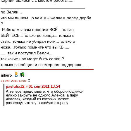
Карпин ошибся с с местом работы.....
____________________________________
по Велли...
что мы пишем...о чем мы желаем перед дерби
?
-Ребята мы вам простим ВСЁ...только
БЕЙТЕСЬ...только до конца....только в
стык...только не убирая ноги...только от
ножа...только помните что вы КБ.....
......так и поступил Велли...
так какие нах могут быть сопли ?
только всеобщая и всемерная поддержка.....
inkero
-
01 сен 2011 13:01
pavluha32 » 01 сен 2011 13:54
А теперь представьте, что обороняющимся
нужно закрыть не одного Алекса, а пару
человек, каждый из которых может
развернуть атаку в любую сторону
Пара Деми-Кариока играет с настолько
размытыми функциями, т.е. универсально, что