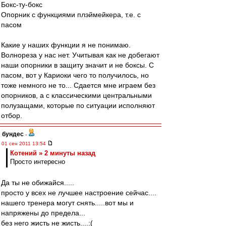
Бокс-ту-бокс
Опорник с функциями плэймейкера, т.е. с
пасом
Какие у наших функции я не понимаю.
Волнореза у нас нет. Учитывая как не добегают
наши опорники в защиту значит и не боксы. С
пасом, вот у Кариоки чего то получилось, но
тоже немного не то... Сдается мне играем без
опорников, а с классическими центральными
полузащами, которые по ситуации исполняют
отбор.
бундес
-
01 сен 2011 13:54
Котений » 2 минуты назад
Просто интересно
Да ты не обижайся.....
просто у всех не лучшее настроение сейчас....
нашего тренера могут снять.....вот мы и
напряжены до предела...
без него жисть не жисть....:(