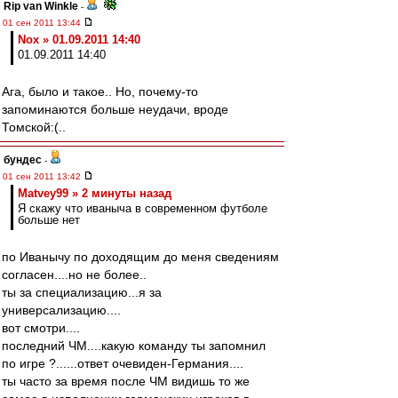
Rip van Winkle
-
01 сен 2011 13:44
Nox » 01.09.2011 14:40
01.09.2011 14:40
Ага, было и такое.. Но, почему-то
запоминаются больше неудачи, вроде
Томской:(..
бундес
-
01 сен 2011 13:42
Matvey99 » 2 минуты назад
Я скажу что иваныча в современном футболе
больше нет
по Иванычу по доходящим до меня сведениям
согласен....но не более..
ты за специализацию...я за
универсализацию....
вот смотри....
последний ЧМ....какую команду ты запомнил
по игре ?......ответ очевиден-Германия....
ты часто за время после ЧМ видишь то же