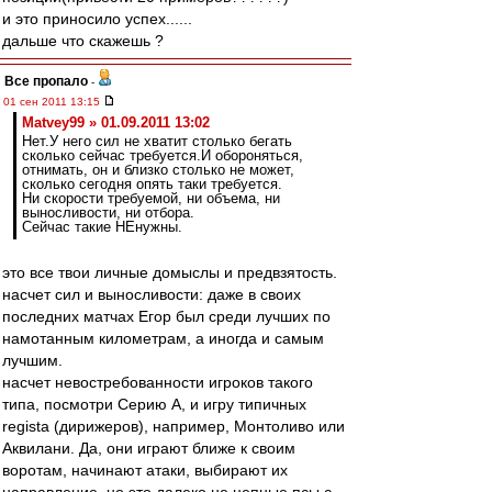
и это приносило успех......
дальше что скажешь ?
Все пропало
-
01 сен 2011 13:15
Matvey99 » 01.09.2011 13:02
Нет.У него сил не хватит столько бегать
сколько сейчас требуется.И обороняться,
отнимать, он и близко столько не может,
сколько сегодня опять таки требуется.
Ни скорости требуемой, ни объема, ни
выносливости, ни отбора.
Сейчас такие НЕнужны.
это все твои личные домыслы и предвзятость.
насчет сил и выносливости: даже в своих
последних матчах Егор был среди лучших по
намотанным километрам, а иногда и самым
лучшим.
насчет невостребованности игроков такого
типа, посмотри Серию А, и игру типичных
regista (дирижеров), например, Монтоливо или
Аквилани. Да, они играют ближе к своим
воротам, начинают атаки, выбирают их