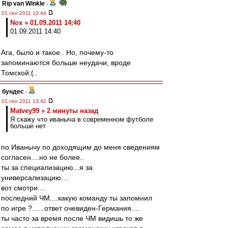
Rip van Winkle
-
01 сен 2011 13:44
Nox » 01.09.2011 14:40
01.09.2011 14:40
Ага, было и такое.. Но, почему-то
запоминаются больше неудачи, вроде
Томской:(..
бундес
-
01 сен 2011 13:42
Matvey99 » 2 минуты назад
Я скажу что иваныча в современном футболе
больше нет
по Иванычу по доходящим до меня сведениям
согласен....но не более..
ты за специализацию...я за
универсализацию....
вот смотри....
последний ЧМ....какую команду ты запомнил
по игре ?......ответ очевиден-Германия....
ты часто за время после ЧМ видишь то же