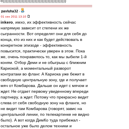
о))))))))))))))))))))))))))))))))))))))))))))
pavluha32
-
01 сен 2011 13:10
inkero
, имхо, их эффективность сейчас
напрямую зависит от степени их же
сыгранности. Вот определят они для себя до
конца, кто из них и как будет действовать в
конкретном эпизоде - эффективность
повысится, практически уверен в этом. Пока
же, очень понравилось то, как мы зыбили 1-й
коням. Отбор Деми и не обыгрыш с ближним
Кариокой, а моментальный разворот
контратаки во фланг. А Кариока уже бежит в
свободную центральную зону, где и получает
мяч от Комбарова. Дальше он идет с мячом и
ждет. Не отдает первому увиденному впереди
партнеру, а ждет. Потому что прекрасно видит
слева от себя свободную зону на фланге, но
не видит там Комбарова (говорят, завис на
центральной линии, по телекартинке не видно
было). А вот когда ДимКо туда прибежал -
остальное уже было делом техники и