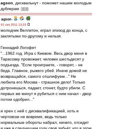
agson
, дисквальнут - поможет нашим молодым
дублерам :)))))
agson
-
01 сен 2011 13:23
молодчик Веллитон, играл эпизод до конца, с
заклятыми по-другому и нельзя.
Геннадий Логофет
"...1962 год. Игра с Киевом. Весь двор меня в
Тарасовку провожает, человек шестьдесят у
подъезда. "Если проиграете, - говорят, - не
беда. Главное, рыжего убей. Иначе домой не
возвращайся, самого отшлифуем..." Не
любила его Москва - страшное дело! Только
дотронешься, падает, стонет, будто убили. С
первых же минут я рубиться с ним начал - двор
потом одобрил..."
и хрен с ней с дисквалификацией, хоть и
чертовски не вовремя, ведь только
нормальные обороты набрал, ничего, отсидит
и уже в следующем году своё забьёт, что в этом