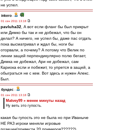
не успел.
inkero
-
01 сен 2011 13:18
pavluha32
, А вот если фланг бы был прикрыт
или Димко бы так и не добежал, что бы он
делал? А ничего, не успел бы, даже пас отдать
пока высматривал и ждал бы, ноги бы
оторвали, а почему? А потому что Велик по
линии защей перпендикулярно полю бегает,
Димка не добежал, Ари не добежал, сам
Кариока если и побежит, то упрется в защей, а
обыграться не с кем. Вот здесь и нужен Алекс.
Был.
бундес
-
01 сен 2011 13:18
Matvey99 » менее минуты назад
Ну веть это гупость.
какая бы гупость это не была но при Иваныче
НЕ РАЗ игроки меняли игровые
позиции(привести 20 примеров??????)