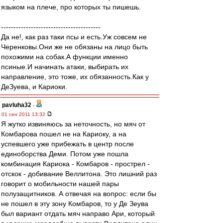
языком на плече, про которых ты пишешь.
----------------------------------------
Да не!, как раз таки псы и есть.Уж совсем не
Черенковы.Они же не обязаны на лицо быть
похожими на собак.А функции именно
псиные.И начинать атаки, выбирать их
направление, это тоже, их обязанность.Как у
ДеЗуева, и Кариоки.
pavluha32
-
01 сен 2011 13:32
Я жутко извиняюсь за неточность, но мяч от
Комбарова пошел не на Кариоку, а на
успевшего уже прибежать в центр после
единоборства Деми. Потом уже пошла
комбинация Кариока - Комбаров - прострел -
отскок - добивание Веллитона. Это лишний раз
говорит о мобильности нашей пары
полузащитников. А отвечая на вопрос: если бы
не пошел в эту зону Комбаров, то у Де Зеува
был вариант отдать мяч направо Ари, который