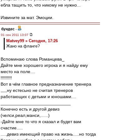
ебла тащить то, что никому не нужно...
Извините за мат. Эмоции.
бундес
-
01 сен 2011 13:07
Matvey99 » Сегодня, 17:26
Жано на фланге?
Вспоминаю слова Романцева_
Дайте мне хорошего игрока и я найду ему
место на поле....
!!!!!!!!!
Вот в чём главное предназначение тренера
,,,,,ну естесьно не считая тренеров
работающих с детьми и юношами....
____________________________
Конечно есть и другой девиз
(челси,реал,манси,......)
-Дайте мне то что я сказал и будет вам
счастие.....
.....девиз имеющий право на жизнь.....но тогда