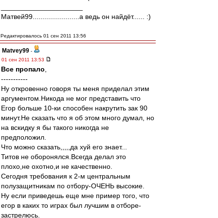
_____________________
Матвей99........................а ведь он найдёт...... :)
Редактировалось 01 сен 2011 13:56
Matvey99
-
01 сен 2011 13:53
Все пропало
,
-----------
Ну откровенно говоря ты меня приделал этим
аргументом.Никода не мог представить что
Егор больше 10-ки способен накрутить зак 90
минут.Не сказать что я об этом много думал, но
на вскидку я бы такого никогда не
предположил.
Что можно сказать,,,,,да хуй его знает...
Титов не оборонялся.Всегда делал это
плохо,не охотно,и не качественно.
Сегодня требования к 2-м центральным
полузащитникам по отбору-ОЧЕНЬ высокие.
Ну если приведешь еще мне пример того, что
егор в каких то играх был лучшим в отборе-
застрелюсь.