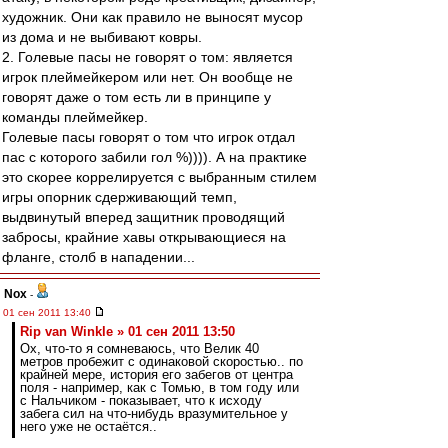
художник. Они как правило не выносят мусор
из дома и не выбивают ковры.
2. Голевые пасы не говорят о том: является
игрок плеймейкером или нет. Он вообще не
говорят даже о том есть ли в принципе у
команды плеймейкер.
Голевые пасы говорят о том что игрок отдал
пас с которого забили гол %)))). А на практике
это скорее коррелируется с выбранным стилем
игры опорник сдерживающий темп,
выдвинутый вперед защитник проводящий
забросы, крайние хавы открывающиеся на
фланге, столб в нападении...
Nox
-
01 сен 2011 13:40
Rip van Winkle » 01 сен 2011 13:50
Ох, что-то я сомневаюсь, что Велик 40
метров пробежит с одинаковой скоростью.. по
крайней мере, история его забегов от центра
поля - например, как с Томью, в том году или
с Нальчиком - показывает, что к исходу
забега сил на что-нибудь вразумительное у
него уже не остаётся..