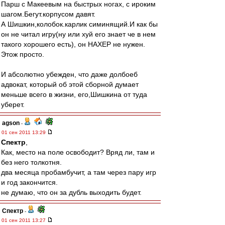
Парш с Макеевым на быстрых ногах, с ироким
шагом.Бегут.корпусом давят.
А Шишкин,колобок.карлик симинящий.И как бы
он не читал игру(ну или хуй его знает че в нем
такого хорошего есть), он НАХЕР не нужен.
Этож просто.
И абсолютно убежден, что даже долбоеб
адвокат, который об этой сборной думает
меньше всего в жизни, его,Шишкина от туда
уберет.
agson
-
01 сен 2011 13:29
Спектр
,
Как, место на поле освободит? Вряд ли, там и
без него толкотня.
два месяца пробамбучит, а там через пару игр
и год закончится.
не думаю, что он за дубль выходить будет.
Спектр
-
01 сен 2011 13:27