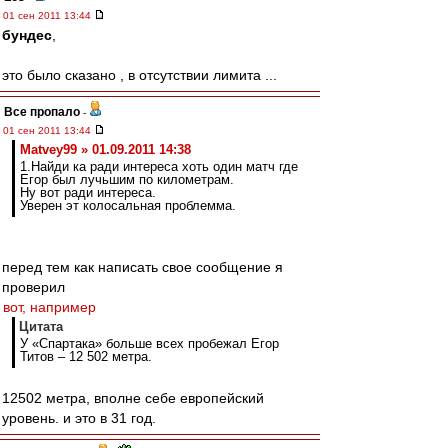
01 сен 2011 13:44
бундес
,
это было сказано , в отсутствии лимита ...
Все пропало
-
01 сен 2011 13:44
Matvey99 » 01.09.2011 14:38
1.Найди ка ради интереса хоть один матч где
Егор был лучьшим по километрам.
Ну вот ради интереса.
Уверен эт колосальная проблемма.
перед тем как написать свое сообщение я
проверил
вот, например
Цитата
У «Спартака» больше всех пробежал Егор
Титов – 12 502 метра.
12502 метра, вполне себе европейский
уровень. и это в 31 год.