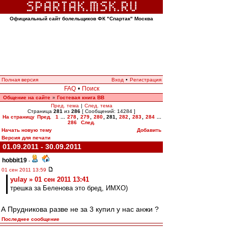
Официальный сайт болельщиков ФК "Спартак" Москва
Полная версия
Вход
•
Регистрация
FAQ
•
Поиск
Общение на сайте
Гостевая книга ВВ
»
Пред. тема
|
След. тема
Страница
281
из
286
[ Сообщений: 14284 ]
На страницу
Пред.
1
...
278
,
279
,
280
,
281
,
282
,
283
,
284
...
286
След.
Начать новую тему
Добавить
Версия для печати
01.09.2011 - 30.09.2011
hobbit19
-
01 сен 2011 13:59
yulay » 01 сен 2011 13:41
трешка за Беленова это бред, ИМХО)
А Прудникова разве не за 3 купил у нас анжи ?
Последнее сообщение