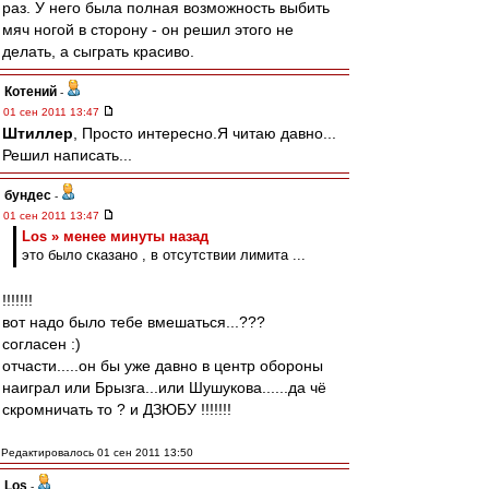
раз. У него была полная возможность выбить
мяч ногой в сторону - он решил этого не
делать, а сыграть красиво.
Котений
-
01 сен 2011 13:47
Штиллер
, Просто интересно.Я читаю давно...
Решил написать...
бундес
-
01 сен 2011 13:47
Los » менее минуты назад
это было сказано , в отсутствии лимита ...
!!!!!!!
вот надо было тебе вмешаться...???
согласен :)
отчасти.....он бы уже давно в центр обороны
наиграл или Брызга...или Шушукова......да чё
скромничать то ? и ДЗЮБУ !!!!!!!
Редактировалось 01 сен 2011 13:50
Los
-