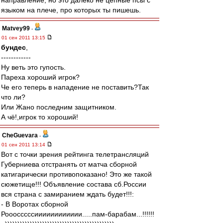
направление, но это далеко не цепные псы с
языком на плече, про которых ты пишешь.
Matvey99
-
01 сен 2011 13:15
бундес
,
------------
Ну веть это гупость.
Пареха хороший игрок?
Че его теперь в нападение не поставить?Так
что ли?
Или Жано последним защитником.
А чё!,игрок то хороший!
CheGuevara
-
01 сен 2011 13:14
Вот с точки зрения рейтинга телетрансляций
Губерниева отстранять от матча сборной
катигарически противопоказано! Это же такой
сюжетище!!! Объявление состава сб.России
вся страна с замиранием ждать будет!!!:
- В Воротах сборной
Рооосссссииииииииииии.....пам-барабам...!!!!!!