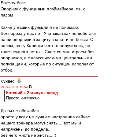
Бокс-ту-бокс
Опорник с функциями плэймейкера, т.е. с
пасом
Какие у наших функции я не понимаю.
Волнореза у нас нет. Учитывая как не добегают
наши опорники в защиту значит и не боксы. С
пасом, вот у Кариоки чего то получилось, но
тоже немного не то... Сдается мне играем без
опорников, а с классическими центральными
полузащами, которые по ситуации исполняют
отбор.
бундес
-
01 сен 2011 13:54
Котений » 2 минуты назад
Просто интересно
Да ты не обижайся.....
просто у всех не лучшее настроение сейчас....
нашего тренера могут снять.....вот мы и
напряжены до предела...
без него жисть не жисть....:(