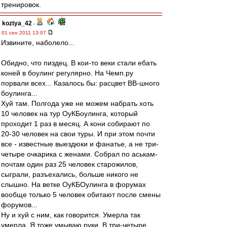
тренировок.
koztya_42
-
01 сен 2011 13:07
Извините, наболело...
Обидно, что пиздец. В кои-то веки стали ебать
коней в боулинг регулярно. На Чемп.ру
порвали всех... Казалось бы: расцвет ВВ-шного
боулинга...
Хуй там. Полгода уже не можем набрать хоть
10 человек на тур ОуКБоулинга, который
проходит 1 раз в месяц. А кони собирают по
20-30 человек на свои туры. И при этом почти
все - известные выездюки и фанатье, а не три-
четыре очкарика с женами. Собрал по аськам-
почтам один раз 25 человек старожилов,
сыграли, разъехались, больше никого не
слышно. На ветке ОуКБОулинга в форумах
вообще только 5 человек обитают после смены
форумов...
Ну и хуй с ним, как говорится. Умерла так
умерла. Я тоже умываю руки. В три-четыре