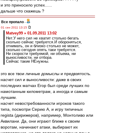
и это приносило успех......
дальше что скажешь ?
Все пропало
-
01 сен 2011 13:15
Matvey99 » 01.09.2011 13:02
Нет.У него сил не хватит столько бегать
сколько сейчас требуется.И обороняться,
отнимать, он и близко столько не может,
сколько сегодня опять таки требуется.
Ни скорости требуемой, ни объема, ни
выносливости, ни отбора.
Сейчас такие НЕнужны.
это все твои личные домыслы и предвзятость.
насчет сил и выносливости: даже в своих
последних матчах Егор был среди лучших по
намотанным километрам, а иногда и самым
лучшим.
насчет невостребованности игроков такого
типа, посмотри Серию А, и игру типичных
regista (дирижеров), например, Монтоливо или
Аквилани. Да, они играют ближе к своим
воротам, начинают атаки, выбирают их