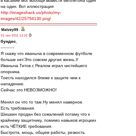
в касание мог вообще вывести Веллитона один
на один. Вот иллюстрация
http://imageshack.us/photo/my-
images/42/25794130.png/
Matvey99
-
01 сен 2011 13:32
бундес
,
---------
Я скажу что иваныча в современном футболе
больше нет.Это совсем другая жизнь.У
Иваныча Титов с Реалом играл чистейшего
опорника.
Тоесть находился ближе к защите чем к
нападению.
Сейчас это НЕВОЗМОЖНО!
Менял он что то там.Ну менял наверное.
Есть требования.
Шишкин продан без сожалений потаму что к
крайнему защитнику, помимо навыков игроцких
есть ЧЁТКИЕ требования.
Быстрота, мощь, общем работы, резкость.