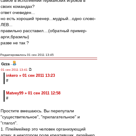
самое в исполнении германских игроков в
своих командах?
ответ очевиден...
но есть хороший тренер...мудрый...одно слово-
ЛЕВ...
правильно расставил....(обратный пример-
арги,бразилы)
разве не так ?
Редактировалось 01 сен 2011 13:45
Gzza
-
01 сен 2011 13:41
inkero » 01 сен 2011 13:23
#
Matvey99 » 01 сен 2011 12:58
#
Простите вмешаюсь. Вы перепутали
"существительное", "прилагательное" и
"глагол".
1. Плеймейкер это человек организующий
атаку, в некотором роде креативщик, дизайнер,