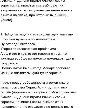
Аквилани. Да, они играют ближе к своим
воротам, начинают атаки, выбирают их
направление, но это далеко не цепные псы с
языком на плече, про которых ты пишешь.
[/quote]
1.Найди ка ради интереса хоть один матч где
Егор был лучьшим по километрам.
Ну вот ради интереса.
Уверен эт колосальная проблемма.
А если это и так, то это говорит о том, что
команда вообще на лежаках лежала.от туда и
результаты.
Помню матчи были, когда Моцарт пробегал
меньше плетикосы.хули тут говорить?
насчет невостребованности игроков такого
типа, посмотри Серию А, и игру типичных
regista (дирижеров), например, Монтоливо или
Аквилани. Да, они играют ближе к своим
воротам, начинают атаки, выбирают их
направление, но это далеко не цепные псы с