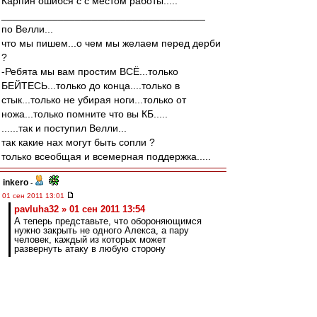
Карпин ошибся с с местом работы.....
____________________________________
по Велли...
что мы пишем...о чем мы желаем перед дерби
?
-Ребята мы вам простим ВСЁ...только
БЕЙТЕСЬ...только до конца....только в
стык...только не убирая ноги...только от
ножа...только помните что вы КБ.....
......так и поступил Велли...
так какие нах могут быть сопли ?
только всеобщая и всемерная поддержка.....
inkero
-
01 сен 2011 13:01
pavluha32 » 01 сен 2011 13:54
А теперь представьте, что обороняющимся
нужно закрыть не одного Алекса, а пару
человек, каждый из которых может
развернуть атаку в любую сторону
Пара Деми-Кариока играет с настолько
размытыми функциями, т.е. универсально, что