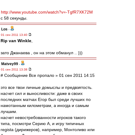
http://www.youtube.com/watch?v=-TgfR7XK72M
с 58 секунды.
Los
-
01 сен 2011 13:40
Rip van Winkle
,
зато Джанаева , он на этом обманул .. )))
Matvey99
-
01 сен 2011 13:38
# Сообщение Все пропало » 01 сен 2011 14:15
это все твои личные домыслы и предвзятость.
насчет сил и выносливости: даже в своих
последних матчах Егор был среди лучших по
намотанным километрам, а иногда и самым
лучшим.
насчет невостребованности игроков такого
типа, посмотри Серию А, и игру типичных
regista (дирижеров), например, Монтоливо или