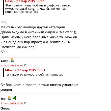
Gess » 27 мар 2015 16:57
"Как говорит наш любимый шеф, нет такого
мужа, который хоть на час бы не мечтал
стать холостяком."(с)
mp
,
Мечтать - это вообще другая категория
Дзюба видимо в инфинити сидел и "мечтал" )))
Прям мечты у него реальные какие то. Мож он
и в СМ до сих пор играет, а о Зените лишь
"мечтает" до сих пор?
А?
Gess
-
27 мар 2015 16:04
tiffozi » 27 мар 2015 16:53
Ты какую то глупость сейчас написал.
От Вас, честно говоря, я тоже ничего умного не
увидел.
mp
-
27 мар 2015 15:59
Gess
,