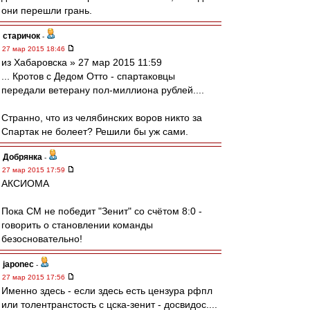
они перешли грань.
старичок
-
27 мар 2015 18:46
из Хабаровска » 27 мар 2015 11:59
... Кротов с Дедом Отто - спартаковцы
передали ветерану пол-миллиона рублей....
Странно, что из челябинских воров никто за
Спартак не болеет? Решили бы уж сами.
Добрянка
-
27 мар 2015 17:59
АКСИОМА
Пока СМ не победит "Зенит" со счётом 8:0 -
говорить о становлении команды
безосновательно!
japonec
-
27 мар 2015 17:56
Именно здесь - если здесь есть цензура рфпл
или толентранстость с цска-зенит - досвидос....