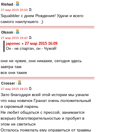
Rishad
-
27 мар 2015 20:03
Squabbler с днем Рождения! Удачи и всего
самого наилучшего. ;)
Olsson
-
27 мар 2015 19:42
japonec » 27 мар 2015 16:09
Он - не спартач, он - Чужой!
они не чужие, они никакие, сегодня здесь
завтра там
все они такие
Crosser
-
27 мар 2015 19:23
Зато благодаря всей этой истории мы узнали
что наш новичок Гранат очень положительный
и скромный парень
Не любит общаться с прессой, занимается
всерьез благотворительностью и пробует в
этом не светиться
Осталось пожелать ему оправиться от травмы