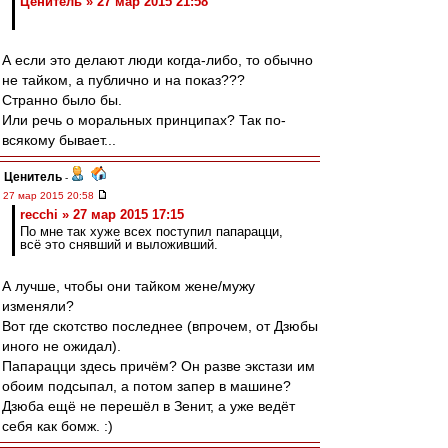
Ценитель » 27 мар 2015 21:58
А если это делают люди когда-либо, то обычно
не тайком, а публично и на показ???
Странно было бы.
Или речь о моральных принципах? Так по-
всякому бывает...
Ценитель
-
27 мар 2015 20:58
recchi » 27 мар 2015 17:15
По мне так хуже всех поступил папарацци,
всё это снявший и выложивший.
А лучше, чтобы они тайком жене/мужу
изменяли?
Вот где скотство последнее (впрочем, от Дзюбы
иного не ожидал).
Папарацци здесь причём? Он разве экстази им
обоим подсыпал, а потом запер в машине?
Дзюба ещё не перешёл в Зенит, а уже ведёт
себя как бомж. :)