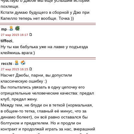
Чувствую о Дзюбе мы еще услышим истории
похлеще.
Кстати думаю будущего в сборной у Дзю при
Капелло теперь нет вообще. Точка ))
mp
-
27 мар 2015 16:17
tiffozi
,
Ну ты как бабулька уже на лавке у подъезда
клеймишь врага:)
recchi
-
27 мар 2015 16:15
Насчет Дзюбы, парни, вы допустили
классическую ошибку :)
Вы попытались увязать в одну цепочку его
отрицательные человеческие качества: предал
клуб, предал жену.
Между тем, не блуди он в теткой (нормальная,
в общем-то тетка, главный её минус, что за
динамо болеет), он всё равно оставался бы
болтуном и предателем. Но и продли он
контракт и продолжай играть за нас, вчерашний