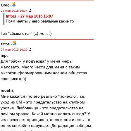
Borg
-
27 мар 2015 16:34
tiffozi » 27 мар 2015 16:07
Прям мечты у него реальные какие то
Так "сбываются" (c) же... ;)
tiffozi
-
27 мар 2015 16:26
mp
,
Для "бабки у подъезда" у меня инфы
маловато. Много чести для меня с таким
высокоинформированным членом общества
сравнивать ))
recchi
,
Мне кажется что его реально "понесло", т.е.
уход из СМ - это предательство на клубном
уровне. Любовница - это предательство на
личном уровне. Какой можно делать вывод? У
человека нет принципов, а если они и есть - то
он их спокойно нарушает. Деградация вобщем.