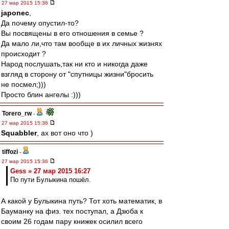
27 мар 2015 15:36
japonec
,
Да почему опустил-то?
Вы посвящены в его отношения в семье ?
Да мало ли,что там вообще в их личных жизнях
происходит ?
Народ послушать,так ни кто и никогда даже
взгляд в сторону от "спутницы жизни"бросить
не посмел;)))
Просто блин ангелы :)))
Torero_rw
-
27 мар 2015 15:36
Squabbler
, ах вот оно что )
tiffozi
-
27 мар 2015 15:36
Gess » 27 мар 2015 16:27
По пути Булыкина пошёл.
А какой у Булыкина путь? Тот хоть математик, в
Бауманку на физ. тех поступал, а Дзюба к
своим 26 годам пару книжек осилил всего