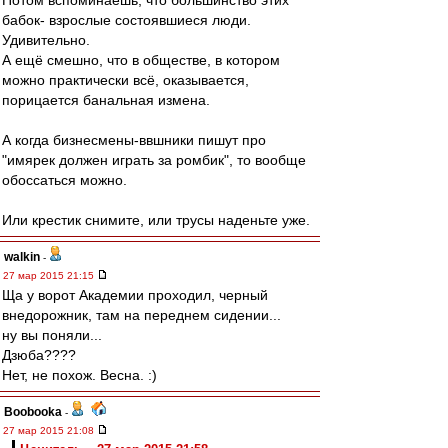
Потом вспоминаешь, что большинство этих
бабок- взрослые состоявшиеся люди.
Удивительно.
А ещё смешно, что в обществе, в котором
можно практически всё, оказывается,
порицается банальная измена.
А когда бизнесмены-ввшники пишут про
"имярек должен играть за ромбик", то вообще
обоссаться можно.
Или крестик снимите, или трусы наденьте уже.
walkin
-
27 мар 2015 21:15
Ща у ворот Академии проходил, черный
внедорожник, там на переднем сидении...
ну вы поняли...
Дзюба????
Нет, не похож. Весна. :)
Boobooka
-
27 мар 2015 21:08