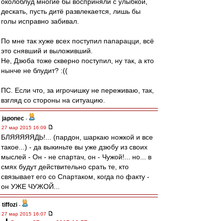
околоблуд многие бы восприняли с улыбкой,
дескать, пусть дитё развлекается, лишь бы
голы исправно забивал.
По мне так хуже всех поступил папарацци, всё
это снявший и выложивший.
Не, Дзюба тоже скверно поступил, ну так, а кто
нынче не блудит? :((
ПС. Если что, за игрочишку не переживаю, так,
взгляд со стороны на ситуацию.
japonec
-
27 мар 2015 16:09
БЛЯЯЯЯЯДЬ!... (пардон, шаркаю ножкой и все
такое...) - да выкиньте вы уже дзюбу из своих
мыслей - Он - не спартач, он - Чужой!... но... в
смях будут действительно срать те, кто
связывает его со Спартаком, когда по факту -
он УЖЕ ЧУЖОЙ...
tiffozi
-
27 мар 2015 16:07