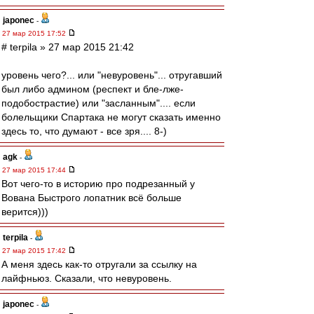
japonec
-
27 мар 2015 17:52
# terpila » 27 мар 2015 21:42
уровень чего?... или "невуровень"... отругавший
был либо админом (респект и бле-лже-
подобострастие) или "засланным".... если
болельщики Спартака не могут сказать именно
здесь то, что думают - все зря.... 8-)
agk
-
27 мар 2015 17:44
Вот чего-то в историю про подрезанный у
Вована Быстрого лопатник всё больше
верится)))
terpila
-
27 мар 2015 17:42
А меня здесь как-то отругали за ссылку на
лайфньюз. Сказали, что невуровень.
japonec
-