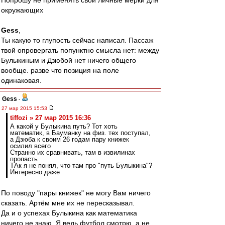
Попрошу не применять свои личные мерки для
окружающих
Gess
,
Ты какую то глупость сейчас написал. Пассаж
твой опровергать попунктно смысла нет: между
Булыкиным и Дзюбой нет ничего общего
вообще. разве что позиция на поле
одинаковая.
Gess
-
27 мар 2015 15:53
tiffozi » 27 мар 2015 16:36
А какой у Булыкина путь? Тот хоть
математик, в Бауманку на физ. тех поступал,
а Дзюба к своим 26 годам пару книжек
осилил всего
Странно их сравнивать, там в извилинах
пропасть
ТАк я не понял, что там про "путь Булыкина"?
Интересно даже
По поводу "пары книжек" не могу Вам ничего
сказать. Артём мне их не пересказывал.
Да и о успехах Булыкина как математика
ничего не знаю. Я ведь футбол смотрю, а не