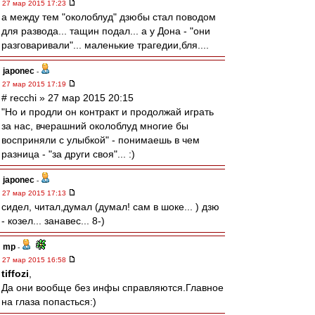
27 мар 2015 17:23
а между тем "околоблуд" дзюбы стал поводом
для развода... тащин подал... а у Дона - "они
разговаривали"... маленькие трагедии,бля....
japonec
-
27 мар 2015 17:19
# recchi » 27 мар 2015 20:15
"Но и продли он контракт и продолжай играть
за нас, вчерашний околоблуд многие бы
восприняли с улыбкой" - понимаешь в чем
разница - "за други своя"... :)
japonec
-
27 мар 2015 17:13
сидел, читал,думал (думал! сам в шоке... ) дзю
- козел... занавес... 8-)
mp
-
27 мар 2015 16:58
tiffozi
,
Да они вообще без инфы справляются.Главное
на глаза попасться:)