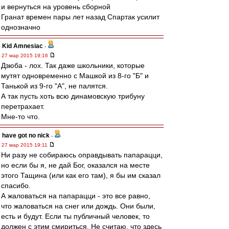
и вернуться на уровень сборной
Гранат времен пары лет назад Спартак усилит
однозначно
Kid Amnesiac
-
27 мар 2015 19:16
Дзюба - лох. Так даже школьники, которые
мутят одновременно с Машкой из 8-го "Б" и
Танькой из 9-го "А", не палятся.
А так пусть хоть всю динамовскую трибуну
перетрахает.
Мне-то что.
have got no nick
-
27 мар 2015 19:11
Ни разу не собираюсь оправдывать папарацци,
но если бы я, не дай Бог, оказался на месте
этого Тащина (или как его там), я бы им сказал
спасибо.
А жаловаться на папарацци - это все равно,
что жаловаться на снег или дождь. Они были,
есть и будут. Если ты публичный человек, то
должен с этим смириться. Не считаю, что здесь