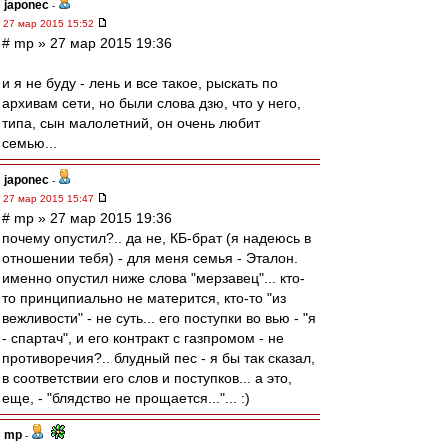
japonec
-
27 мар 2015 15:52
# mp » 27 мар 2015 19:36
и я не буду - лень и все такое, рыскать по
архивам сети, но были слова дзю, что у него,
типа, сын малолетний, он очень любит
семью...
japonec
-
27 мар 2015 15:47
# mp » 27 мар 2015 19:36
почему опустил?.. да не, КБ-брат (я надеюсь в
отношении тебя) - для меня семья - Эталон.
именно опустил ниже слова "мерзавец"... кто-
то принципиально не матерится, кто-то "из
вежливости" - не суть... его поступки во вью - "я
- спартач", и его контракт с газпромом - не
противоречия?.. блудный пес - я бы так сказал,
в соответствии его слов и поступков... а это,
еще, - "блядство не прощается..."... :)
mp
-