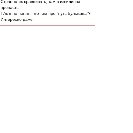
Странно их сравнивать, там в извилинах
пропасть
ТАк я не понял, что там про "путь Булыкина"?
Интересно даже
Squabbler
-
27 мар 2015 15:33
КБ ВАО » 27 мар 2015 15:02
Ну с настороженностью я бы, конечно,
отнесся к характеристике "никогда не
пьянеет", врать не буду ;)
Андрюш, это бурковское из "Иронии судьбы",
когда они Женю вместо Павлика отправили в
Ленинград.
"Как так могло получиться, ведь я никогда не
пьянею?"
Именно в этом контексте меня и подкалывают.
Фраза "я никогда не пьянею" - одна из моих
любимых:)
Редактировалось 27 мар 2015 15:36
japonec
-