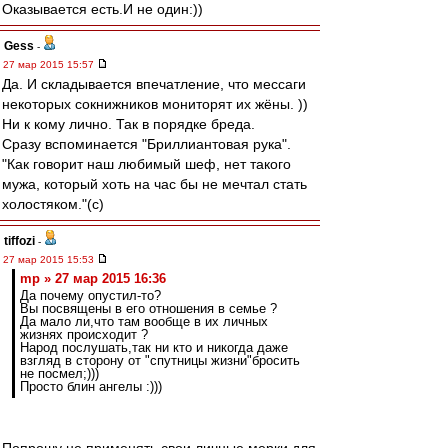
Оказывается есть.И не один:))
Gess
-
27 мар 2015 15:57
Да. И складывается впечатление, что мессаги
некоторых сокнижников мониторят их жёны. ))
Ни к кому лично. Так в порядке бреда.
Сразу вспоминается "Бриллиантовая рука".
"Как говорит наш любимый шеф, нет такого
мужа, который хоть на час бы не мечтал стать
холостяком."(с)
tiffozi
-
27 мар 2015 15:53
mp » 27 мар 2015 16:36
Да почему опустил-то?
Вы посвящены в его отношения в семье ?
Да мало ли,что там вообще в их личных
жизнях происходит ?
Народ послушать,так ни кто и никогда даже
взгляд в сторону от "спутницы жизни"бросить
не посмел;)))
Просто блин ангелы :)))