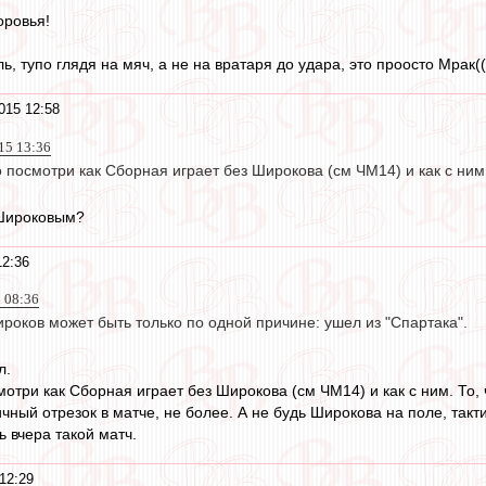
оровья!
ь, тупо глядя на мяч, а не на вратаря до удара, это проосто Мрак((
015 12:58
15 13:36
о посмотри как Сборная играет без Широкова (см ЧМ14) и как с ним
 Широковым?
12:36
5 08:36
роков может быть только по одной причине: ушел из "Спартака".
л.
мотри как Сборная играет без Широкова (см ЧМ14) и как с ним. То,
ичный отрезок в матче, не более. А не будь Широкова на поле, такт
 вчера такой матч.
12:29