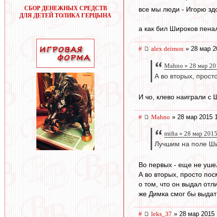
СБОР ДЕНЕЖНЫХ СРЕДСТВ
все мы люди - Игорю зд
ДЛЯ ДЕТЕЙ ТОЛИКА ГЕРЦЫНА
а как бил Широков пенал
#
alex deimon
» 28 мар 2
Mahno » 28 мар 20
А во вторых, прост
И чо, клево наиграли с
#
Mahno
» 28 мар 2015 
mifta » 28 мар 201
Лучшим на поле Ши
Во первых - еще не уше
А во вторых, просто пос
о том, что он выдал отл
же Димка смог бы выдать
#
leks_37
» 28 мар 2015 