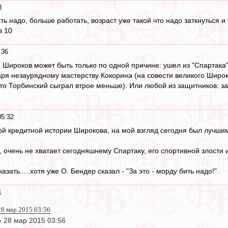
8
 надо, больше работать, возраст уже такой что надо заткнуться и 
з 10
:36
 Широков может быть только по одной причине: ушел из "Спартака".
ря незаурядному мастерству Кокорина (на совести великого Широк
ато Торбинский сыграл втрое меньше). Или любой из защитников: з
05:32
й кредитной истории Широкова, на мой взгляд сегодня был лучшим
, очень не хватает сегодняшнему Спартаку, его спортивной злости 
азать.....хотя уже О. Бендер сказал - "За это - морду бить надо!"
1
 28 мар 2015 03:56
» 28 мар 2015 03:56