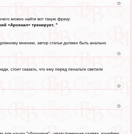
очего можно найти вот такую фразу:
кий «Арсенал» тренирует. "
скромному мнению, автор статьи должен быть анально
ади, стоит сказать, что ему перед пенальти светили
м для наших "сборников" - незаслуженная халява. конифею