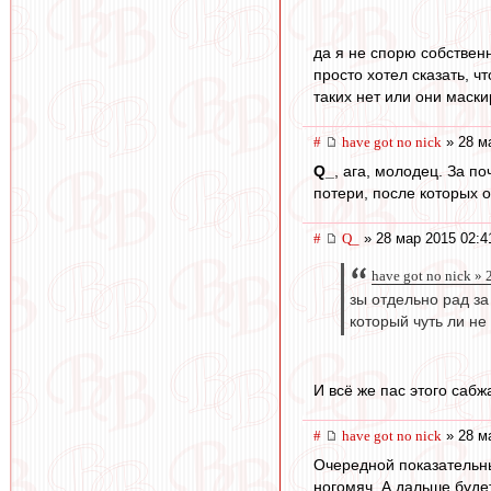
да я не спорю собствен
просто хотел сказать, ч
таких нет или они маск
#
have got no nick
» 28 м
Q_
, ага, молодец. За п
потери, после которых 
#
Q_
» 28 мар 2015 02:4
have got no nick »
зы отдельно рад за
который чуть ли не
И всё же пас этого сабж
#
have got no nick
» 28 м
Очередной показательны
ногомяч. А дальше буде