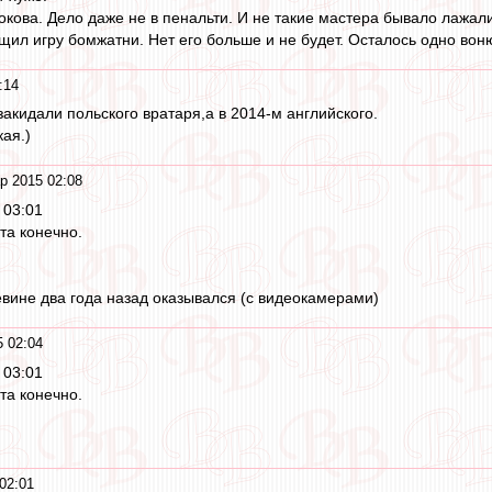
окова. Дело даже не в пенальти. И не такие мастера бывало лажал
ащил игру бомжатни. Нет его больше и не будет. Осталось одно вон
:14
закидали польского вратаря,а в 2014-м английского.
кая.)
р 2015 02:08
 03:01
та конечно.
евине два года назад оказывался (с видеокамерами)
 02:04
 03:01
та конечно.
02:01