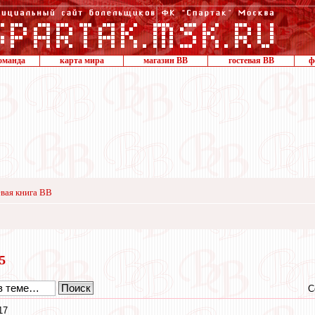
оманда
карта мира
магазин ВВ
гостевая ВВ
ф
вая книга ВВ
15
С
17