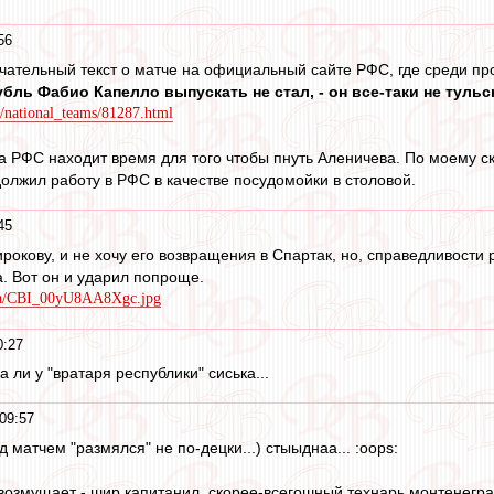
56
чательный текст о матче на официальный сайте РФС, где среди пр
убль Фабио Капелло выпускать не стал, - он все-таки не тульс
s/national_teams/81287.html
ра РФС находит время для того чтобы пнуть Аленичева. По моему 
олжил работу в РФС в качестве посудомойки в столовой.
45
окову, и не хочу его возвращения в Спартак, но, справедливости р
а. Вот он и ударил попроще.
dia/CBI_00yU8AA8Xgc.jpg
0:27
 ли у "вратаря республики" сиська...
09:57
д матчем "размялся" не по-децки...) стыыднаа... :oops:
возмущает - шир капитанил, скорее-всегошный технарь монтенегра