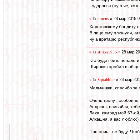
- здоровья (ну а че, хоть
#
porcus
» 28 мар 2015 0
Харьковскому бандиту го
В лицо ему плюнули, ага
ну а вратарю республики
#
striker1936
» 28 мар 20
Кто будет бить пенальт
Широков пробил в общем-
#
Squabbler
» 28 мар 201
Мальчишки, спасибо за 
Очень тронут, особенно 
Андрюш, вливайся, тебе
Леха, камрад мой 67-ой
Алкашня, я вас люблю:)
Про ночь - не буду. Что