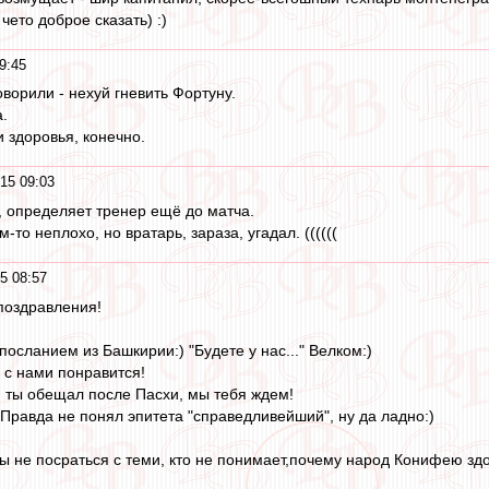
 чето доброе сказать) :)
9:45
ворили - нехуй гневить Фортуну.
.
 здоровья, конечно.
15 09:03
и, определяет тренер ещё до матча.
то неплохо, но вратарь, зараза, угадал. ((((((
5 08:57
поздравления!
посланием из Башкирии:) "Будете у нас..." Велком:)
 с нами понравится!
, ты обещал после Пасхи, мы тебя ждем!
 Правда не понял эпитета "справедливейший", ну да ладно:)
бы не посраться с теми, кто не понимает,почему народ Конифею здор