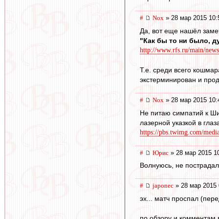
#
Nox
» 28 мар 2015 10:
Да, вот еще нашёл заме
"Как бы то ни было, д
http://www.rfs.ru/main/new
Т.е. среди всего кошма
экстерминирован и прод
#
Nox
» 28 мар 2015 10:
Не питаю симпатий к Шир
лазерной указкой в глаз
https://pbs.twimg.com/me
#
Юрис
» 28 мар 2015 1
Волнуюсь, не пострадала
#
japonec
» 28 мар 2015 
эх... матч проспал (пере
по обзору и комментам 