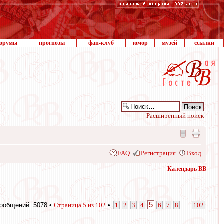
орумы
прогнозы
фан-клуб
юмор
музей
ссылки
Расширенный поиск
FAQ
Регистрация
Вход
Календарь ВВ
5
ообщений: 5078 •
Страница
5
из
102
•
1
2
3
4
6
7
8
...
102