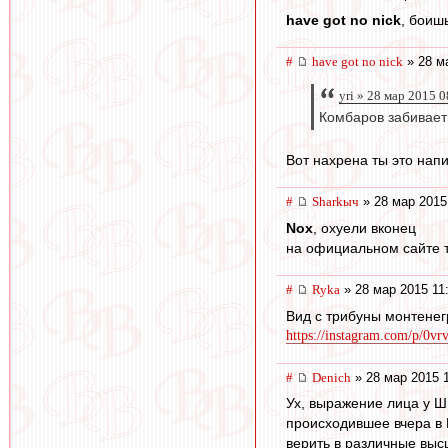
have got no nick
, боиш
#
have got no nick
» 28 м
yri » 28 мар 2015 
Комбаров забивает 
Вот нахрена ты это напи
#
Sharkыч
» 28 мар 2015
Nox
, охуели вконец
на официальном сайте т
#
Ryka
» 28 мар 2015 11
Вид с трибуны монтенег
https://instagram.com/p/0vr
#
Denich
» 28 мар 2015 
Ух, выражение лица у Ши
происходившее вчера в 
верить в различные выс