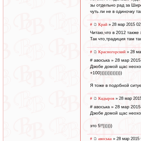
зы отдельно рад за Шир
чуть ли не в одиночку т
#
Край
» 28 мар 2015 02
Читаю,что в 2012 также 
Так что,традиция там та
#
Красногорский
» 28 ма
# авоська » 28 мар 2015
Дзюбе домой щас неохо
+100))))))))))))))
Я тоже в подобной ситу
#
Кадыров
» 28 мар 2015
# авоська » 28 мар 2015
Дзюбе домой щас неохо
это 5!!))))))
#
авоська
» 28 мар 2015 