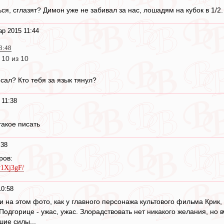
ься, сглазят? Димон уже не забивал за нас, лошадям на кубок в 1/2.
ар 2015 11:44
08:48
10 из 10
сал? Кто тебя за язык тянул?
 11:38
акое писать
:38
ров:
v1Xj3gF/
10:58
 на этом фото, как у главного персонажа культового фильма Крик,
Подгорице - ужас, ужас. Злорадствовать нет никакого желания, но
шие силы...