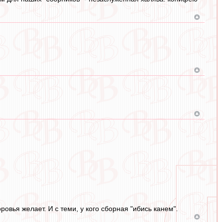
овья желает. И с теми, у кого сборная "ибись канем".