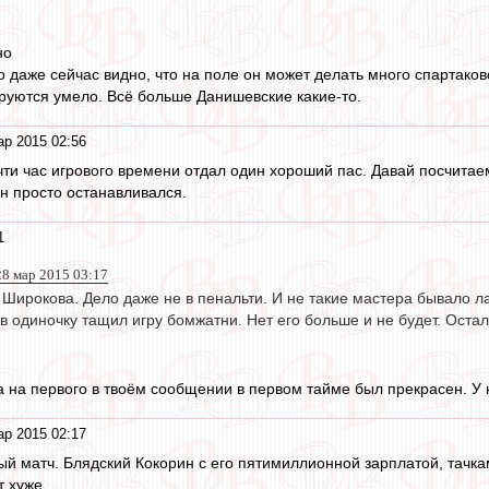
но
то даже сейчас видно, что на поле он может делать много спартаков
ируются умело. Всё больше Данишевские какие-то.
ар 2015 02:56
очти час игрового времени отдал один хороший пас. Давай посчита
он просто останавливался.
1
 28 мар 2015 03:17
 Широкова. Дело даже не в пенальти. И не такие мастера бывало 
 в одиночку тащил игру бомжатни. Нет его больше и не будет. Оста
а на первого в твоём сообщении в первом тайме был прекрасен. У н
ар 2015 02:17
й матч. Блядский Кокорин с его пятимиллионной зарплатой, тачка
т хуже.