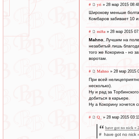
#
yri
» 28 мар 2015 08:4
Широкову меньше болтать
Комбаров забивает 10 и
#
mifta
» 28 мар 2015 07
Mahno
, Лучшим на поле
незабитый лишь благода
того же Кокорина - но з
воротам.
#
Mahno
» 28 мар 2015 
При всей нелицеприятно
несколько).
Ну и рад за Торбинского
добиться в карьере.
Ну а Кокорину хочется ск
#
Q_
» 28 мар 2015 03:1
have got no nick »
# have got no nick 