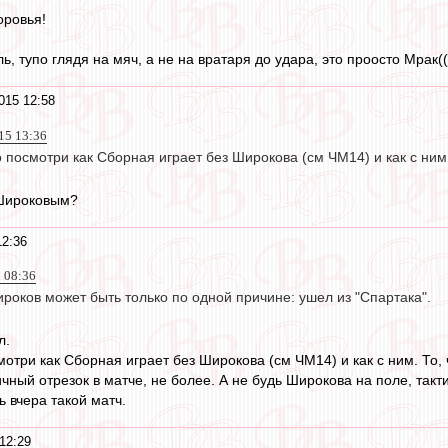
оровья!
ь, тупо глядя на мяч, а не на вратаря до удара, это проосто Мрак((
015 12:58
15 13:36
о посмотри как Сборная играет без Широкова (см ЧМ14) и как с ним
 Широковым?
12:36
5 08:36
роков может быть только по одной причине: ушел из "Спартака".
л.
мотри как Сборная играет без Широкова (см ЧМ14) и как с ним. То,
ичный отрезок в матче, не более. А не будь Широкова на поле, такт
 вчера такой матч.
12:29