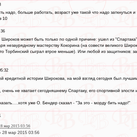
8
 надо, больше работать, возраст уже такой что надо заткнуться и 
з 10
:36
 Широков может быть только по одной причине: ушел из "Спартака".
ря незаурядному мастерству Кокорина (на совести великого Широк
ато Торбинский сыграл втрое меньше). Или любой из защитников: з
05:32
й кредитной истории Широкова, на мой взгляд сегодня был лучшим
, очень не хватает сегодняшнему Спартаку, его спортивной злости 
азать.....хотя уже О. Бендер сказал - "За это - морду бить надо!"
1
 28 мар 2015 03:56
» 28 мар 2015 03:56