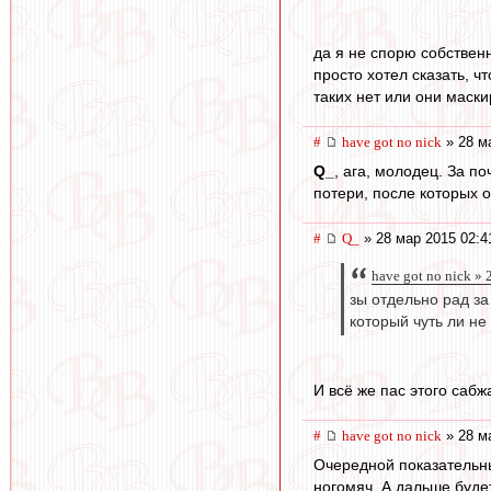
да я не спорю собствен
просто хотел сказать, ч
таких нет или они маск
#
have got no nick
» 28 м
Q_
, ага, молодец. За п
потери, после которых 
#
Q_
» 28 мар 2015 02:4
have got no nick »
зы отдельно рад за
который чуть ли не
И всё же пас этого сабж
#
have got no nick
» 28 м
Очередной показательны
ногомяч. А дальше буде