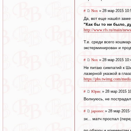
#
Nox
» 28 мар 2015 10:
Да, вот еще нашёл заме
"Как бы то ни было, д
http://www.rfs.ru/main/new
Т.е. среди всего кошма
экстерминирован и прод
#
Nox
» 28 мар 2015 10:
Не питаю симпатий к Шир
лазерной указкой в глаз
https://pbs.twimg.com/me
#
Юрис
» 28 мар 2015 1
Волнуюсь, не пострадала
#
japonec
» 28 мар 2015 
эх... матч проспал (пере
по обзору и комментам 