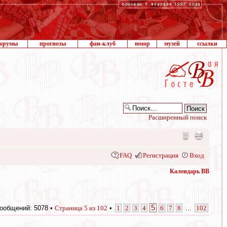
орумы
прогнозы
фан-клуб
юмор
музей
ссылки
Расширенный поиск
FAQ
Регистрация
Вход
Календарь ВВ
5
ообщений: 5078 •
Страница
5
из
102
•
1
2
3
4
6
7
8
...
102