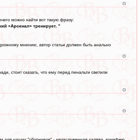
очего можно найти вот такую фразу:
кий «Арсенал» тренирует. "
скромному мнению, автор статьи должен быть анально
ади, стоит сказать, что ему перед пенальти светили
м для наших "сборников" - незаслуженная халява. конифею