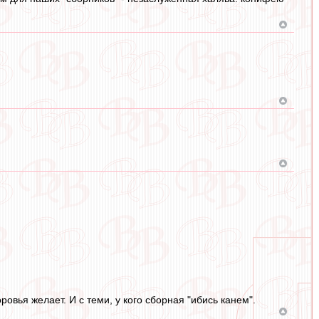
овья желает. И с теми, у кого сборная "ибись канем".