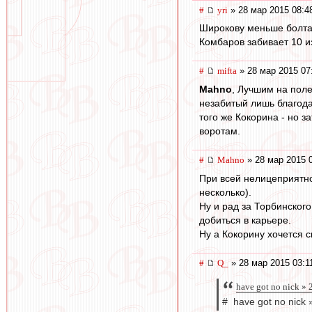
#
yri
» 28 мар 2015 08:4
Широкову меньше болтать
Комбаров забивает 10 и
#
mifta
» 28 мар 2015 07
Mahno
, Лучшим на поле
незабитый лишь благода
того же Кокорина - но з
воротам.
#
Mahno
» 28 мар 2015 
При всей нелицеприятно
несколько).
Ну и рад за Торбинского
добиться в карьере.
Ну а Кокорину хочется ск
#
Q_
» 28 мар 2015 03:1
have got no nick »
# have got no nick 