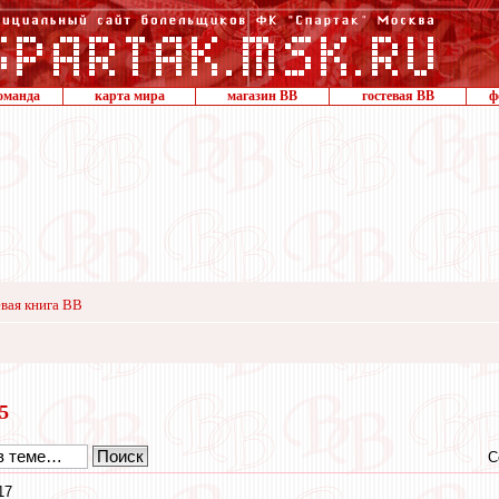
оманда
карта мира
магазин ВВ
гостевая ВВ
ф
вая книга ВВ
15
С
17