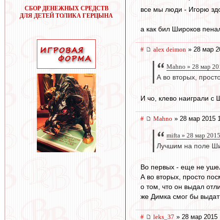
СБОР ДЕНЕЖНЫХ СРЕДСТВ
все мы люди - Игорю зд
ДЛЯ ДЕТЕЙ ТОЛИКА ГЕРЦЫНА
а как бил Широков пенал
#
alex deimon
» 28 мар 2
Mahno » 28 мар 20
А во вторых, прост
И чо, клево наиграли с
#
Mahno
» 28 мар 2015 
mifta » 28 мар 201
Лучшим на поле Ши
Во первых - еще не уше
А во вторых, просто пос
о том, что он выдал отл
же Димка смог бы выдать
#
leks_37
» 28 мар 2015 