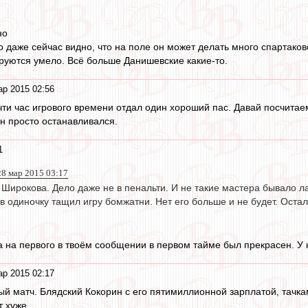
но
то даже сейчас видно, что на поле он может делать много спартаков
ируются умело. Всё больше Данишевские какие-то.
ар 2015 02:56
очти час игрового времени отдал один хороший пас. Давай посчита
он просто останавливался.
1
 28 мар 2015 03:17
 Широкова. Дело даже не в пенальти. И не такие мастера бывало 
 в одиночку тащил игру бомжатни. Нет его больше и не будет. Оста
а на первого в твоём сообщении в первом тайме был прекрасен. У н
ар 2015 02:17
й матч. Блядский Кокорин с его пятимиллионной зарплатой, тачка
т хуже.