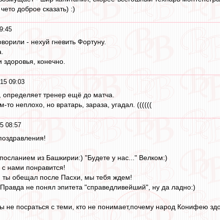
 чето доброе сказать) :)
9:45
ворили - нехуй гневить Фортуну.
.
 здоровья, конечно.
15 09:03
и, определяет тренер ещё до матча.
то неплохо, но вратарь, зараза, угадал. ((((((
5 08:57
поздравления!
посланием из Башкирии:) "Будете у нас..." Велком:)
 с нами понравится!
, ты обещал после Пасхи, мы тебя ждем!
 Правда не понял эпитета "справедливейший", ну да ладно:)
бы не посраться с теми, кто не понимает,почему народ Конифею здор