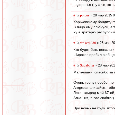
- здоровья (ну а че, хоть
#
porcus
» 28 мар 2015 0
Харьковскому бандиту го
В лицо ему плюнули, ага
ну а вратарю республики
#
striker1936
» 28 мар 20
Кто будет бить пенальт
Широков пробил в общем-
#
Squabbler
» 28 мар 201
Мальчишки, спасибо за 
Очень тронут, особенно 
Андрюш, вливайся, тебе
Леха, камрад мой 67-ой
Алкашня, я вас люблю:)
Про ночь - не буду. Что