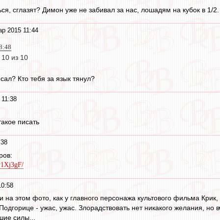
ься, сглазят? Димон уже не забивал за нас, лошадям на кубок в 1/2.
ар 2015 11:44
08:48
10 из 10
сал? Кто тебя за язык тянул?
 11:38
акое писать
:38
ров:
v1Xj3gF/
10:58
 на этом фото, как у главного персонажа культового фильма Крик,
Подгорице - ужас, ужас. Злорадствовать нет никакого желания, но
шие силы...