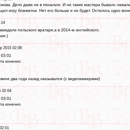
окова. Дело даже не в пенальти. И не такие мастера бывало лажал
ащил игру бомжатни. Нет его больше и не будет. Осталось одно вон
:14
закидали польского вратаря,а в 2014-м английского.
кая.)
р 2015 02:08
 03:01
та конечно.
евине два года назад оказывался (с видеокамерами)
 02:04
 03:01
та конечно.
02:01