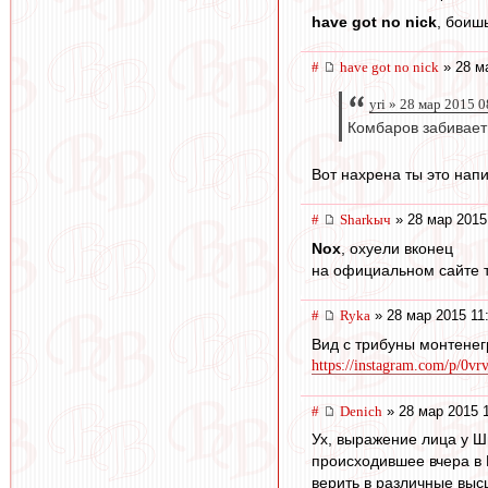
have got no nick
, боиш
#
have got no nick
» 28 м
yri » 28 мар 2015 
Комбаров забивает 
Вот нахрена ты это напи
#
Sharkыч
» 28 мар 2015
Nox
, охуели вконец
на официальном сайте т
#
Ryka
» 28 мар 2015 11
Вид с трибуны монтенег
https://instagram.com/p/0vr
#
Denich
» 28 мар 2015 
Ух, выражение лица у Ши
происходившее вчера в 
верить в различные выс