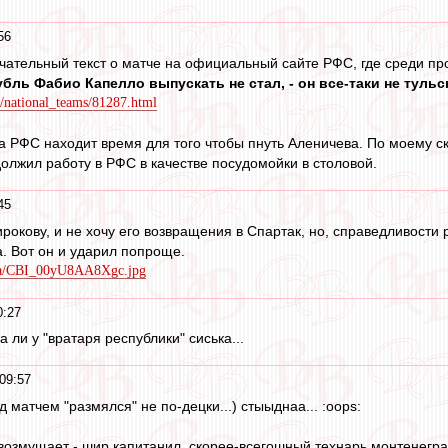
56
чательный текст о матче на официальный сайте РФС, где среди пр
убль Фабио Капелло выпускать не стал, - он все-таки не тульс
s/national_teams/81287.html
ра РФС находит время для того чтобы пнуть Аленичева. По моему 
олжил работу в РФС в качестве посудомойки в столовой.
45
окову, и не хочу его возвращения в Спартак, но, справедливости р
а. Вот он и ударил попроще.
dia/CBI_00yU8AA8Xgc.jpg
0:27
 ли у "вратаря республики" сиська...
09:57
д матчем "размялся" не по-децки...) стыыднаа... :oops:
возмущает - шир капитанил, скорее-всегошный технарь монтенегра