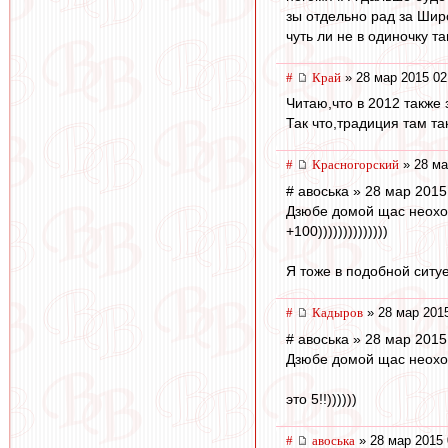
зы отдельно рад за Шир
чуть ли не в одиночку т
#
Край
» 28 мар 2015 02
Читаю,что в 2012 также 
Так что,традиция там та
#
Красногорский
» 28 ма
# авоська » 28 мар 2015
Дзюбе домой щас неохо
+100))))))))))))))
Я тоже в подобной ситу
#
Кадыров
» 28 мар 2015
# авоська » 28 мар 2015
Дзюбе домой щас неохо
это 5!!))))))
#
авоська
» 28 мар 2015 