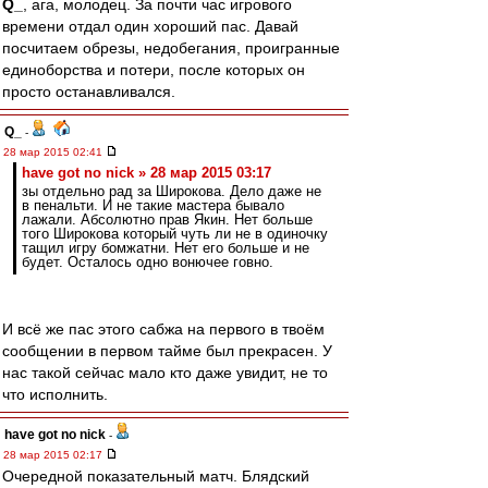
Q_
, ага, молодец. За почти час игрового
времени отдал один хороший пас. Давай
посчитаем обрезы, недобегания, проигранные
единоборства и потери, после которых он
просто останавливался.
Q_
-
28 мар 2015 02:41
have got no nick » 28 мар 2015 03:17
зы отдельно рад за Широкова. Дело даже не
в пенальти. И не такие мастера бывало
лажали. Абсолютно прав Якин. Нет больше
того Широкова который чуть ли не в одиночку
тащил игру бомжатни. Нет его больше и не
будет. Осталось одно вонючее говно.
И всё же пас этого сабжа на первого в твоём
сообщении в первом тайме был прекрасен. У
нас такой сейчас мало кто даже увидит, не то
что исполнить.
have got no nick
-
28 мар 2015 02:17
Очередной показательный матч. Блядский