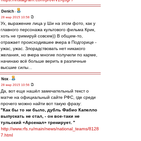
Denich
-
28 мар 2015 10:58
Ух, выражение лица у Ши на этом фото, как у
главного персонажа культового фильма Крик,
хоть не гримируй совсем)) В общем-то,
отражает происходившее вчера в Подгорице -
ужас, ужас. Злорадствовать нет никакого
желания, но вчера многие получили по карме,
начинаю всё больше верить в различные
высшие силы...
Nox
-
28 мар 2015 10:56
Да, вот еще нашёл замечательный текст о
матче на официальный сайте РФС, где среди
прочего можно найти вот такую фразу:
"Как бы то ни было, дубль Фабио Капелло
выпускать не стал, - он все-таки не
тульский «Арсенал» тренирует. "
http://www.rfs.ru/main/news/national_teams/8128
7.html