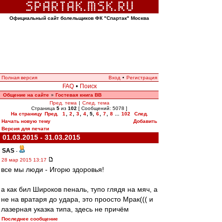
Официальный сайт болельщиков ФК "Спартак" Москва
Полная версия
Вход
•
Регистрация
FAQ
•
Поиск
Общение на сайте
Гостевая книга ВВ
»
Пред. тема
|
След. тема
Страница
5
из
102
[ Сообщений: 5078 ]
На страницу
Пред.
1
,
2
,
3
,
4
,
5
,
6
,
7
,
8
...
102
След.
Начать новую тему
Добавить
Версия для печати
01.03.2015 - 31.03.2015
SAS
-
28 мар 2015 13:17
все мы люди - Игорю здоровья!
а как бил Широков пеналь, тупо глядя на мяч, а
не на вратаря до удара, это проосто Мрак((( и
лазерная указка типа, здесь не причём
Последнее сообщение