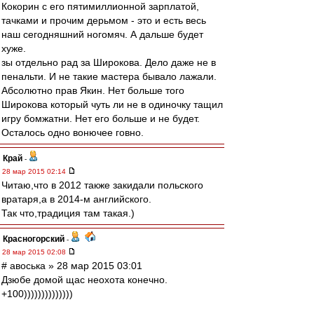
Кокорин с его пятимиллионной зарплатой,
тачками и прочим дерьмом - это и есть весь
наш сегодняшний ногомяч. А дальше будет
хуже.
зы отдельно рад за Широкова. Дело даже не в
пенальти. И не такие мастера бывало лажали.
Абсолютно прав Якин. Нет больше того
Широкова который чуть ли не в одиночку тащил
игру бомжатни. Нет его больше и не будет.
Осталось одно вонючее говно.
Край
-
28 мар 2015 02:14
Читаю,что в 2012 также закидали польского
вратаря,а в 2014-м английского.
Так что,традиция там такая.)
Красногорский
-
28 мар 2015 02:08
# авоська » 28 мар 2015 03:01
Дзюбе домой щас неохота конечно.
+100))))))))))))))