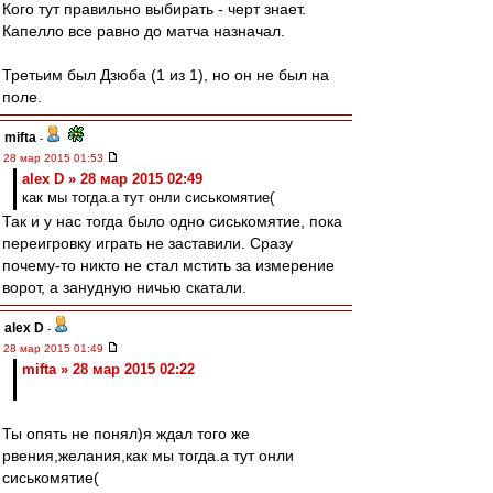
Кого тут правильно выбирать - черт знает.
Капелло все равно до матча назначал.
Третьим был Дзюба (1 из 1), но он не был на
поле.
mifta
-
28 мар 2015 01:53
alex D » 28 мар 2015 02:49
как мы тогда.а тут онли сиськомятие(
Так и у нас тогда было одно сиськомятие, пока
переигровку играть не заставили. Сразу
почему-то никто не стал мстить за измерение
ворот, а занудную ничью скатали.
alex D
-
28 мар 2015 01:49
mifta » 28 мар 2015 02:22
Ты опять не понял)я ждал того же
рвения,желания,как мы тогда.а тут онли
сиськомятие(