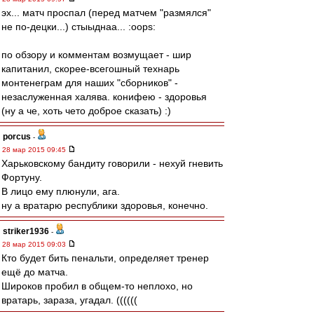
эх... матч проспал (перед матчем "размялся"
не по-децки...) стыыднаа... :oops:
по обзору и комментам возмущает - шир
капитанил, скорее-всегошный технарь
монтенеграм для наших "сборников" -
незаслуженная халява. конифею - здоровья
(ну а че, хоть чето доброе сказать) :)
porcus
-
28 мар 2015 09:45
Харьковскому бандиту говорили - нехуй гневить
Фортуну.
В лицо ему плюнули, ага.
ну а вратарю республики здоровья, конечно.
striker1936
-
28 мар 2015 09:03
Кто будет бить пенальти, определяет тренер
ещё до матча.
Широков пробил в общем-то неплохо, но
вратарь, зараза, угадал. ((((((