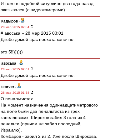
Я тоже в подобной ситуевине два года назад
оказывался (с видеокамерами)
Кадыров
-
28 мар 2015 02:04
# авоська » 28 мар 2015 03:01
Дзюбе домой щас неохота конечно.
это 5!!))))))
авоська
-
28 мар 2015 02:01
Дзюбе домой щас неохота конечно.
teorver
-
28 мар 2015 01:58
О пенальтистах.
На момент назначения одиннадцатиметрового
на поле были два пенальтиста из трех
капелловских. Широков забил 3 гола из 4
пенальти (причем не забил последний,
Израилю).
Комбаров - забил 2 из 2. Уже после Широкова.