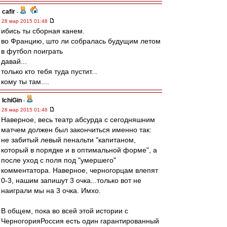
cafir
-
28 мар 2015 01:48
ибись ты сборная канем.
во Францию, што ли собралась будущим летом
в футбол поиграть
давай...
только кто тебя туда пустит...
кому ты там....
IchiGin
-
28 мар 2015 01:46
Наверное, весь театр абсурда с сегодняшним
матчем должен был закончиться именно так:
не забитый левый пенальти "капитаном,
который в порядке и в оптимальной форме", а
после уход с поля под "умершего"
комментатора. Наверное, черногорцам влепят
0-3, нашим запишут 3 очка...только вот не
наиграли мы на 3 очка. Имхо.
В общем, пока во всей этой истории с
ЧерногорияРоссия есть один гарантированный