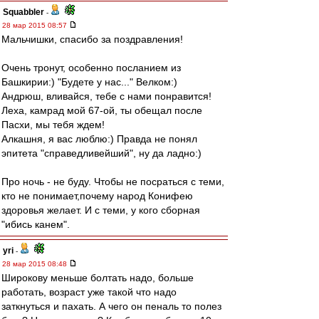
Squabbler
-
28 мар 2015 08:57
Мальчишки, спасибо за поздравления!
Очень тронут, особенно посланием из
Башкирии:) "Будете у нас..." Велком:)
Андрюш, вливайся, тебе с нами понравится!
Леха, камрад мой 67-ой, ты обещал после
Пасхи, мы тебя ждем!
Алкашня, я вас люблю:) Правда не понял
эпитета "справедливейший", ну да ладно:)
Про ночь - не буду. Чтобы не посраться с теми,
кто не понимает,почему народ Конифею
здоровья желает. И с теми, у кого сборная
"ибись канем".
yri
-
28 мар 2015 08:48
Широкову меньше болтать надо, больше
работать, возраст уже такой что надо
заткнуться и пахать. А чего он пеналь то полез