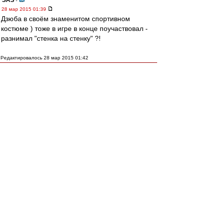
SAS
-
28 мар 2015 01:39
Дзюба в своём знаменитом спортивном
костюме ) тоже в игре в конце поучаствовал -
разнимал "стенка на стенку" ?!
Редактировалось 28 мар 2015 01:42
Черный плащ
-
28 мар 2015 01:35
Дзюба, наверное, сейчас думает, что лучше бы
в машине остался и никуда не полетел.
cafir
-
28 мар 2015 01:31
у акинфеева сотрясение мозга, говорят, было
диагностировано, и, диагностирован, говорят,
ожёг шеи.
пусть ему поможет мчс
Myac
-
28 мар 2015 01:31
Говорят (с), в ДимКо нож прилетел...