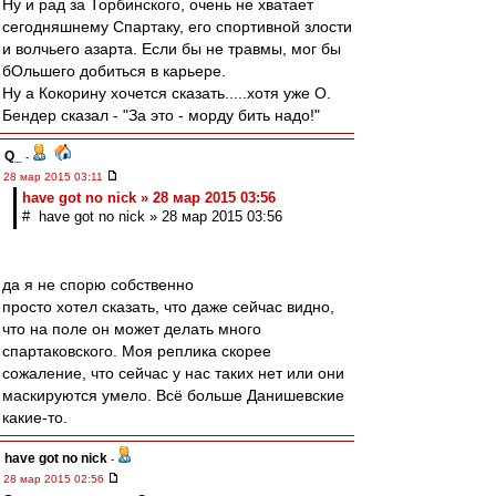
Ну и рад за Торбинского, очень не хватает
сегодняшнему Спартаку, его спортивной злости
и волчьего азарта. Если бы не травмы, мог бы
бОльшего добиться в карьере.
Ну а Кокорину хочется сказать.....хотя уже О.
Бендер сказал - "За это - морду бить надо!"
Q_
-
28 мар 2015 03:11
have got no nick » 28 мар 2015 03:56
# have got no nick » 28 мар 2015 03:56
да я не спорю собственно
просто хотел сказать, что даже сейчас видно,
что на поле он может делать много
спартаковского. Моя реплика скорее
сожаление, что сейчас у нас таких нет или они
маскируются умело. Всё больше Данишевские
какие-то.
have got no nick
-
28 мар 2015 02:56