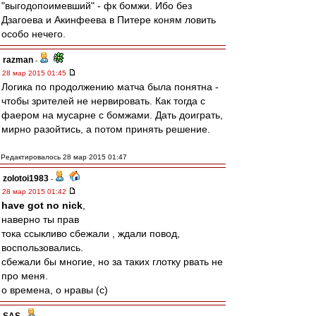
"выгодопоимевший" - фк бомжи. Ибо без
Дзагоева и Акинфеева в Питере коням ловить
особо нечего.
razman
-
28 мар 2015 01:45
Логика по продолжению матча была понятна -
чтобы зрителей не нервировать. Как тогда с
фаером на мусарне с бомжами. Дать доиграть,
мирно разойтись, а потом принять решение.
Редактировалось 28 мар 2015 01:47
zolotoi1983
-
28 мар 2015 01:42
have got no nick
,
наверно ты прав
тока ссыкливо сбежали , ждали повод,
воспользовались.
сбежали бы многие, но за таких глотку рвать не
про меня.
о времена, о нравы (с)