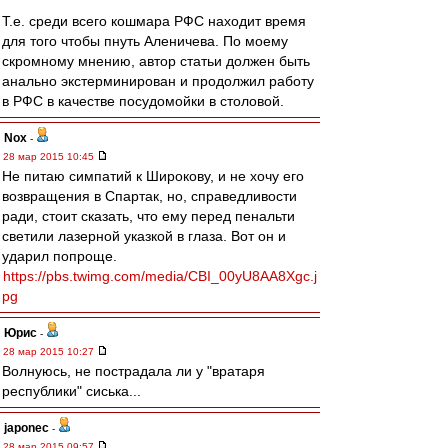
Т.е. среди всего кошмара РФС находит время
для того чтобы пнуть Аленичева. По моему
скромному мнению, автор статьи должен быть
анально экстерминирован и продолжил работу
в РФС в качестве посудомойки в столовой.
Nox
-
28 мар 2015 10:45
Не питаю симпатий к Широкову, и не хочу его
возвращения в Спартак, но, справедливости
ради, стоит сказать, что ему перед пенальти
светили лазерной указкой в глаза. Вот он и
ударил попроще.
https://pbs.twimg.com/media/CBI_00yU8AA8Xgc.j
pg
Юрис
-
28 мар 2015 10:27
Волнуюсь, не пострадала ли у "вратаря
республики" сиська...
japonec
-
28 мар 2015 09:57