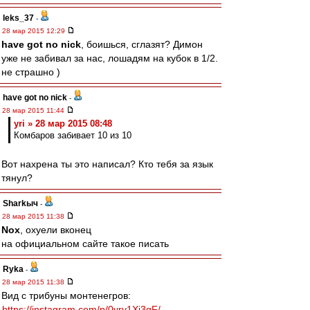
leks_37
-
28 мар 2015 12:29
have got no nick
, боишься, сглазят? Димон
уже не забивал за нас, лошадям на кубок в 1/2.
не страшно )
have got no nick
-
28 мар 2015 11:44
yri » 28 мар 2015 08:48
Комбаров забивает 10 из 10
Вот нахрена ты это написал? Кто тебя за язык
тянул?
Sharkыч
-
28 мар 2015 11:38
Nox
, охуели вконец
на официальном сайте такое писать
Ryka
-
28 мар 2015 11:38
Вид с трибуны монтенегров:
https://instagram.com/p/0vrv1Xj3gF/