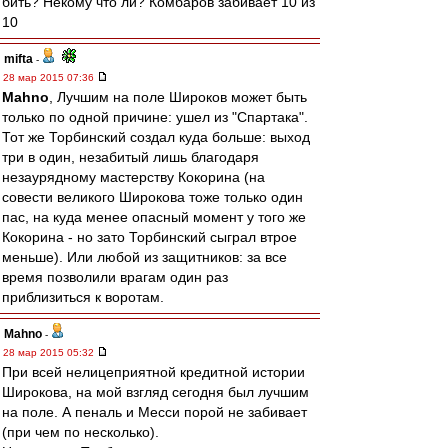
бить? Некому что ли? Комбаров забивает 10 из
10
mifta
-
28 мар 2015 07:36
Mahno
, Лучшим на поле Широков может быть
только по одной причине: ушел из "Спартака".
Тот же Торбинский создал куда больше: выход
три в один, незабитый лишь благодаря
незаурядному мастерству Кокорина (на
совести великого Широкова тоже только один
пас, на куда менее опасный момент у того же
Кокорина - но зато Торбинский сыграл втрое
меньше). Или любой из защитников: за все
время позволили врагам один раз
приблизиться к воротам.
Mahno
-
28 мар 2015 05:32
При всей нелицеприятной кредитной истории
Широкова, на мой взгляд сегодня был лучшим
на поле. А пеналь и Месси порой не забивает
(при чем по несколько).