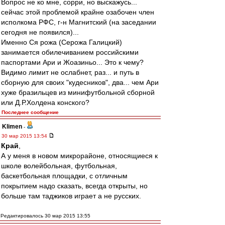
Вопрос не ко мне, сорри, но выскажусь...
сейчас этой проблемой крайне озабочен член
исполкома РФС, г-н Магнитский (на заседании
сегодня не появился)...
Именно Ся рожа (Серожа Галицкий)
занимается обилечиванием российскими
паспортами Ари и Жоазиньо... Это к чему?
Видимо лимит не ослабнет, раз... и путь в
сборную для своих "кудесников", два... чем Ари
хуже бразильцев из минифутбольной сборной
или Д.Р.Холдена конского?
Последнее сообщение
Klimen
-
30 мар 2015 13:54
Край
,
А у меня в новом микрорайоне, относящиеся к
школе волейбольная, футбольная,
баскетбольная площадки, с отличным
покрытием надо сказать, всегда открыты, но
больше там таджиков играет а не русских.
Редактировалось 30 мар 2015 13:55