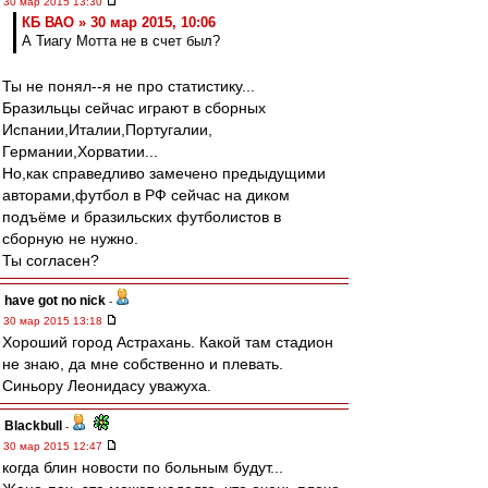
30 мар 2015 13:30
КБ ВАО » 30 мар 2015, 10:06
А Тиагу Мотта не в счет был?
Ты не понял--я не про статистику...
Бразильцы сейчас играют в сборных
Испании,Италии,Португалии,
Германии,Хорватии...
Но,как справедливо замечено предыдущими
авторами,футбол в РФ сейчас на диком
подъёме и бразильских футболистов в
сборную не нужно.
Ты согласен?
have got no nick
-
30 мар 2015 13:18
Хороший город Астрахань. Какой там стадион
не знаю, да мне собственно и плевать.
Синьору Леонидасу уважуха.
Blackbull
-
30 мар 2015 12:47
когда блин новости по больным будут...