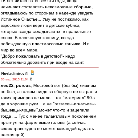
16 лет читаю вв. И все эти годы, когда
начинают составлять невозможные сборные,
оглядываюсь по сторонам в надежде увидеть
Истинное Счастье... Уму не постижимо, как
взрослые люди верят в детские кубики,
которые всегда складываются в правильные
слова. В оловянную конницу, всегда
побеждающую пластмассовые танчики. И в
мир во всем мире.
"Добро пожаловать в детство!"- надо
обязательно добавить при входе на сайт.
Nevladimirovi4
-
30 мар 2015 11:04
лео22
,
porcus
, Мостовой вот (без бы) лишним
не был, а толком нигде за сборную не сыграл и
таких примеров не мало... тот "материал" 90-х
да в хорошие руки... а не "газзаевы-игнатьевы-
бышевцы-ярцевы",может что-то и зацепили
тогда .... Гус с менее талантливым поколением
прыгнул на фарте выше головы (а сейчас
своих травокуров не может командой сделать
настоящей)