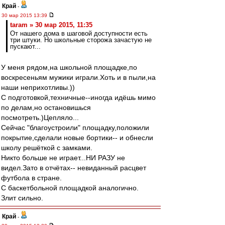
Край
-
30 мар 2015 13:39
taram » 30 мар 2015, 11:35
От нашего дома в шаговой доступности есть
три штуки. Но школьные сторожа зачастую не
пускают...
У меня рядом,на школьной площадке,по
воскресеньям мужики играли.Хоть и в пыли,на
наши неприхотливы.))
С подготовкой,техничные--иногда идёшь мимо
по делам,но остановишься
посмотреть.)Цепляло...
Сейчас "благоустроили" площадку,положили
покрытие,сделали новые бортики-- и обнесли
школу решёткой с замками.
Никто больше не играет...НИ РАЗУ не
видел.Зато в отчётах-- невиданный расцвет
футбола в стране.
С баскетбольной площадкой аналогично.
Злит сильно.
Край
-