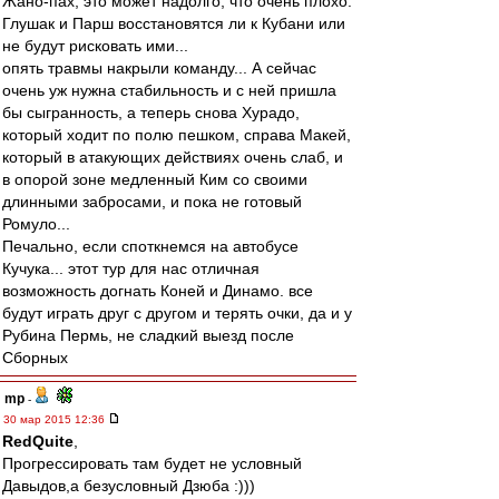
Жано-пах, это может надолго, что очень плохо.
Глушак и Парш восстановятся ли к Кубани или
не будут рисковать ими...
опять травмы накрыли команду... А сейчас
очень уж нужна стабильность и с ней пришла
бы сыгранность, а теперь снова Хурадо,
который ходит по полю пешком, справа Макей,
который в атакующих действиях очень слаб, и
в опорой зоне медленный Ким со своими
длинными забросами, и пока не готовый
Ромуло...
Печально, если споткнемся на автобусе
Кучука... этот тур для нас отличная
возможность догнать Коней и Динамо. все
будут играть друг с другом и терять очки, да и у
Рубина Пермь, не сладкий выезд после
Сборных
mp
-
30 мар 2015 12:36
RedQuite
,
Прогрессировать там будет не условный
Давыдов,а безусловный Дзюба :)))