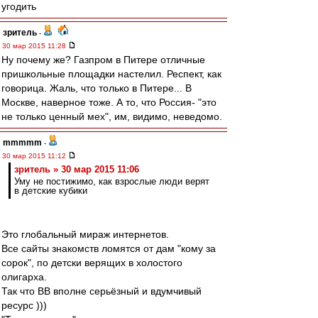
угодить
зpитель
-
30 мар 2015 11:28
Ну почему же? Газпром в Питере отличные
пришкольные площадки настелил. Респект, как
говорица. Жаль, что только в Питере... В
Москве, наверное тоже. А то, что Россия- "это
не только ценный мех", им, видимо, неведомо.
mmmmm
-
30 мар 2015 11:12
зpитель » 30 мар 2015 11:06
Уму не постижимо, как взрослые люди верят
в детские кубики
Это глобальный мираж интернетов.
Все сайты знакомств ломятся от дам "кому за
сорок", по детски верящих в холостого
олигарха.
Так что ВВ вполне серьёзный и вдумчивый
ресурс )))