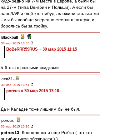
худо-бедно на 7-м месте в Европе, а были бы
на 27-м (типа Венгрии и Польши). А если бы
наш ЛАФ и ещё кто-нибудь вложили столько-же
- мы бы вообще уверенно стояли в пятерке и
боролись бы за тройку.
Blackbull
-
30 мар 2015 10:55
BoBeRRR59RUS » 30 мар 2015 11:15
5-6 тыс с разными скидками
лео22
-
30 мар 2015 10:51
porcus » 30 мар 2015 13:16
Да и Каладзе тоже лишним бы не был.
porcus
-
30 мар 2015 10:16
petrov13
, Коноплянка и еще Рыбка ( тот кто
антибиотиков обожрался:) )