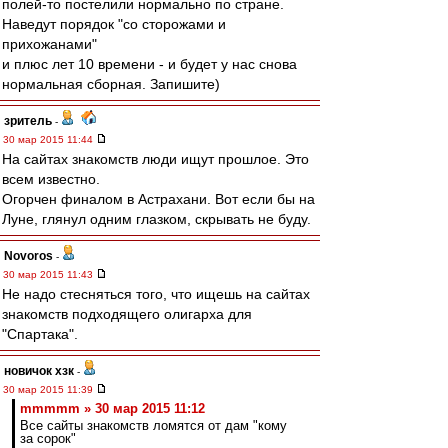
полей-то постелили нормально по стране.
Наведут порядок "со сторожами и
прихожанами"
и плюс лет 10 времени - и будет у нас снова
нормальная сборная. Запишите)
зpитель
-
30 мар 2015 11:44
На сайтах знакомств люди ищут прошлое. Это
всем известно.
Огорчен финалом в Астрахани. Вот если бы на
Луне, глянул одним глазком, скрывать не буду.
Novoros
-
30 мар 2015 11:43
Не надо стесняться того, что ищешь на сайтах
знакомств подходящего олигарха для
"Спартака".
новичок хзк
-
30 мар 2015 11:39
mmmmm » 30 мар 2015 11:12
Все сайты знакомств ломятся от дам "кому
за сорок"