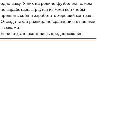
одно вижу. У них на родине футболом толком
не заработаешь, рвутся из кожи вон чтобы
проявить себя и заработать хороший контракт.
Отсюда такая разница по сравнению с нашими
звездами.
Если что, это всего лишь предположение.
terpila
-
30 мар 2015 06:40
из Хабаровска
,
Ага. Когда телевизионщики раскопали финал
ЧЕ 60- года, и дали нам посмотреть, картинка
игры выглядела, как "другой вид спорта":-)
Скорости низкие, по сравнению с
современными, но при этом никто не
останавливается, никто не стоит. Обе команды
все время в движении.
porcus
-
30 мар 2015 04:22
petrov13
,
ну так-то и сборная СССР была бы недурна до
сих пор ;)