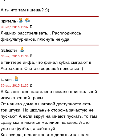
А ты что там ищешь? :))
зpитель
-
30 мар 2015 11:37
Лишних расстреливать... Расплодилось
физкультурников, плюнуть некуда.
Schopfer
-
30 мар 2015 11:36
в твиттере инфа, что финал кубка сыграют в
Астрахани. Считаю хорошей новостью ;)
taram
-
30 мар 2015 11:35
В Казани тоже настелено немало пришкольной
искусственной травы.
От нашего дома в шаговой доступности есть
три штуки. Но школьные сторожа зачастую не
пускают. А если вдруг начинают пускать, то там
сразу скапливается миллион человек. А это
уже не футбол, а сабантуй.
Как всегда, непонятно что делать и как нам