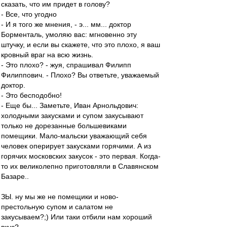
сказать, что им придет в голову?
- Все, что угодно
- И я того же мнения, - э... мм... доктор
Борменталь, умоляю вас: мгновенно эту
штучку, и если вы скажете, что это плохо, я ваш
кровный враг на всю жизнь.
- Это плохо? - жуя, спрашивал Филипп
Филиппович. - Плохо? Вы ответьте, уважаемый
доктор.
- Это бесподобно!
- Еще бы... Заметьте, Иван Арнольдович:
холодными закусками и супом закусывают
только не дорезанные большевиками
помещики. Мало-мальски уважающий себя
человек оперирует закусками горячими. А из
горячих московских закусок - это первая. Когда-
то их великолепно приготовляли в Славянском
Базаре..
ЗЫ. ну мы же не помещики и ново-
престольную супом и салатом не
закусываем?;) Или таки отбили нам хороший