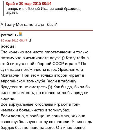
Край » 30 мар 2015 00:54
Теперь и в сборной Италии свой бразилец
играет.
А Тиагу Мотта не в счет был?
petrov13
-
30 мар 2015 08:47
porcus
,
Это конечно все чисто гипотетически и только
потому что в чемпионате пауза )) Кто у тебя в
этой виртуальной сборной СССР играет? По
сути наши ногомячисты плюс Ярмоленко и
Мхитарян. При этом только второй играет в
европейском топ-клубе (если в таблицу
бундеслиги не смотреть ))) Как бы да, были бы
сильнее чем есть, но в фаворитах бы вряд ли
ходили.
Все виртуальные югославы играют в топ-
чемпах и большинство в топ-клубах.
Если честно, я вообще не понимаю, как они
свою футбольную школу сохранили. У них ведь
бардак был почище нашего. Отличие ровно