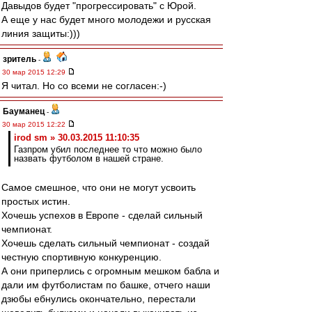
Давыдов будет "прогрессировать" с Юрой.
А еще у нас будет много молодежи и русская
линия защиты:)))
зpитель
-
30 мар 2015 12:29
Я читал. Но со всеми не согласен:-)
Бауманец
-
30 мар 2015 12:22
irod sm » 30.03.2015 11:10:35
Газпром убил последнее то что можно было
назвать футболом в нашей стране.
Самое смешное, что они не могут усвоить
простых истин.
Хочешь успехов в Европе - сделай сильный
чемпионат.
Хочешь сделать сильный чемпионат - создай
честную спортивную конкуренцию.
А они приперлись с огромным мешком бабла и
дали им футболистам по башке, отчего наши
дзюбы ебнулись окончательно, перестали