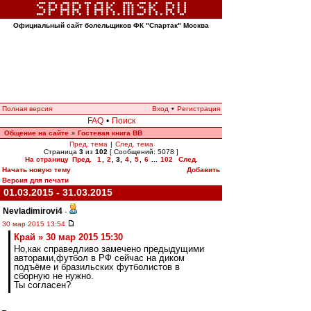
Официальный сайт болельщиков ФК "Спартак" Москва
Полная версия
Вход
•
Регистрация
FAQ
•
Поиск
Общение на сайте
Гостевая книга ВВ
»
Пред. тема
|
След. тема
Страница
3
из
102
[ Сообщений: 5078 ]
На страницу
Пред.
1
,
2
,
3
,
4
,
5
,
6
...
102
След.
Начать новую тему
Добавить
Версия для печати
01.03.2015 - 31.03.2015
Nevladimirovi4
-
30 мар 2015 13:54
Край » 30 мар 2015 15:30
Но,как справедливо замечено предыдущими
авторами,футбол в РФ сейчас на диком
подъёме и бразильских футболистов в
сборную не нужно.
Ты согласен?