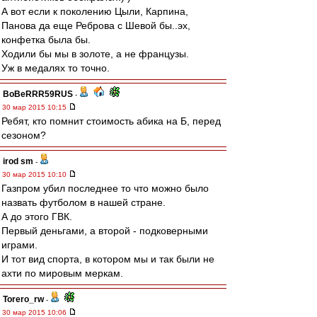
А вот если к поколению Цыли, Карпина,
Панова да еще Реброва с Шевой бы..эх,
конфетка была бы.
Ходили бы мы в золоте, а не французы.
Уж в медалях то точно.
BoBeRRR59RUS
-
30 мар 2015 10:15
Ребят, кто помнит стоимость абика на Б, перед
сезоном?
irod sm
-
30 мар 2015 10:10
Газпром убил последнее то что можно было
назвать футболом в нашей стране.
А до этого ГВК.
Первый деньгами, а второй - подковерными
играми.
И тот вид спорта, в котором мы и так были не
ахти по мировым меркам.
Torero_rw
-
30 мар 2015 10:06