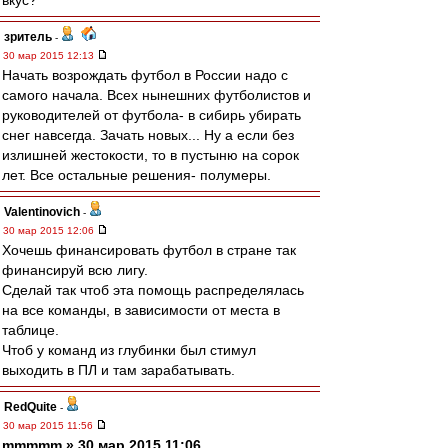
вкус?
зpитель
-
30 мар 2015 12:13
Начать возрождать футбол в России надо с
самого начала. Всех нынешних футболистов и
руководителей от футбола- в сибирь убирать
снег навсегда. Зачать новых... Ну а если без
излишней жестокости, то в пустыню на сорок
лет. Все остальные решения- полумеры.
Valentinovich
-
30 мар 2015 12:06
Хочешь финансировать футбол в стране так
финансируй всю лигу.
Сделай так чтоб эта помощь распределялась
на все команды, в зависимости от места в
таблице.
Чтоб у команд из глубинки был стимул
выходить в ПЛ и там зарабатывать.
RedQuite
-
30 мар 2015 11:56
mmmmm » 30 мар 2015 11:06