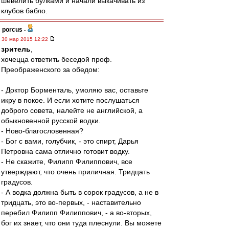
шевелить булками и начали выкачивать из
клубов бабло.
porcus
-
30 мар 2015 12:22
зpитель
,
хочецца ответить беседой проф.
Преображенского за обедом:
- Доктор Борменталь, умоляю вас, оставьте
икру в покое. И если хотите послушаться
доброго совета, налейте не английской, а
обыкновенной русской водки.
- Ново-благословенная?
- Бог с вами, голубчик, - это спирт, Дарья
Петровна сама отлично готовит водку.
- Не скажите, Филипп Филиппович, все
утверждают, что очень приличная. Тридцать
градусов.
- А водка должна быть в сорок градусов, а не в
тридцать, это во-первых, - наставительно
перебил Филипп Филиппович, - а во-вторых,
бог их знает, что они туда плеснули. Вы можете