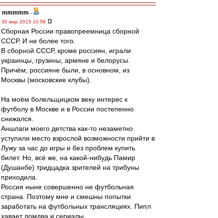
mmmmm
-
30 мар 2015 10:59
Сборная России правопреемница сборной
СССР. И не более того.
В сборной СССР, кроме россиян, играли
украинцы, грузины, армяне и белорусы.
Причём, россияне были, в основном, из
Москвы (московские клубы).
На моём болельщицком веку интерес к
футболу в Москве и в России постепенно
снижался.
Аншлаги моего детства как-то незаметно
уступили место взрослой возможности прийти в
Лужу за час до игры и без проблем купить
билет. Но, всё же, на какой-нибудь Памир
(Душанбе) тридцадка зрителей на трибуны
приходила.
Россия ныне совершенно не футбольная
страна. Поэтому мне и смешны попытки
заработать на футбольных трансляциях. Пипл
хавает домдва и сериалы.