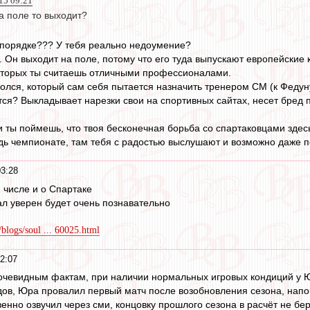
015 09:21
а поле то выходит?
 порядке??? У тебя реально недоумение?
Он выходит на поле, потому что его туда выпускают европейские
которых ты считаешь отличными профессионалами.
олся, который сам себя пытается назначить тренером СМ (к Федуну
ся? Выкладывает нарезки свои на спортивных сайтах, несет бред пр
и ты поймешь, что твоя бесконечная борьба со спартаковцами здес
дь чемпионате, там тебя с радостью выслушают и возможно даже п
03:28
 числе и о Спартаке
тал уверен будет очень познавательно
/blogs/soul ... 60025.html
2:07
 очевидным фактам, при наличии нормальных игровых кондиций у Ю
дов, Юра провалил первый матч после возобновления сезона, напо
енно озвучил через сми, концовку прошлого сезона в расчёт не бер