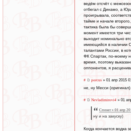
ведём отсчёт с межсезо
отбегал с Динамо, а Юр
проигрывала, соответств
тайме и начале второго,
тактика была бы соверш
момент имеется три чис
выходит номинально вт
имеющийся в наличии Сл
талантами России, в ко
ФК Спартак, по-моему н
время, поэтому выказан
оппонентов, я расценива
#
porcus
» 01 апр 2015 0
не, ну Месси (оригинал)
#
Nevladimirovi4
» 01 ап
Crosser » 01 апр 2
ну и на закуску)
Когда кончается водка з