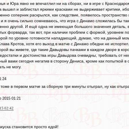
нья и Юра явно не впечатлил ни на сборах, ни в игре с Краснодар
а вышел и заблистал яркими красками не выдерживает критики, и
енно соперник раскрылся, как следствие, появилось пространство 
 и я очень сильно сомневаюсь, что игра с Динамо сложилась бы так
енно другой. И ещё одна не имеющая большого значения деталь,
тых форварда, так вот, при наличии проблем с формой, уровнем п
орой по уровню готовности нападающий, думаю, что на данный мо
ава Кротов, хотя его выход в матче с Динамо обедни не испортил
торой вы живете, где такие Давыдовы пачками в каждом дворе в кор
едостатки и достоинства игры Давыдова очевидны, требовать от нег
ный вами сегодня негатив в сторону Дениса, кроме как попыткой в
ть не могу.
1:24
 тоже в первом матче за сборную три минуты отыграл, ну как отыгра
р 2015 01:21
015 02:42
акуска становится просто едой!