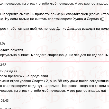
ах печешься, ты о тех кто тебе люб печешься. А это разное знаешь
ы наверняка сможешь привести примеры спартаковцев (кроме Стаса)
е. Ну если только не считать спартаковцами Хуана и Серхио ))))
ос к тебе как раз твой же: почему Денис Давыдов выходит на поле 
6:02
артаке печется.
виртуально выгнать молодого спартаковца..но что для не сделаешь 
03:53
ати раздает
слова претензии не предъявил
омент игрок уровня Спартак 2, а на ВВ ему даже после сегодняшней
о спартаковцами когда тут, например Черчесова, когда его хотели
чешься, ты о тех кто тебе люб печешься. А это разное знаешь ли)
 03:43