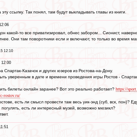
а эту ссылку. Так понял, там будут выкладывать главы из книги.
12:06
он какой-то все приватизировал, обнес забором... Сионист, наверн
нее. Они там поворотники если и включают, то только во время ма
5 12:10
 12:00
а Спартак-Казачок и других юзеров из Ростова-на-Дону.
ыть уверенным в дате и времени проведения игры Ростов - Спарта
пить билеты онлайн заранее? Вот это реально работает?
https://spor
c-rostov.ru/
остове, есть ли смысл провести там весь уик-энд (суб, вск, пон)? Е
о погулять, есть ли интересный музей, возможно мюзикл?
вет.
11:51