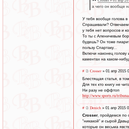
Crosser » 01 апр 2
а чего он вообще н
У тебя вообще голова в
Спрашивали? Отвечаем. 
у тебя нет вопросов и 
То ты с Аленичевым бор
будешь? Он тоже пиарит
пользу Спартаку...
Включи наконец голову 
каментах на каком-нибу
#
Crosser
» 01 апр 2015 
Блестящая статья, в том
Для тех кто книгу не чи
Ни разу не оффтоп
http://www.sports.ru/tribuna
#
Denich
» 01 апр 2015 0
Crosser
, пройдемся по
"никакой" и сырой Давы
которые он весьма явств