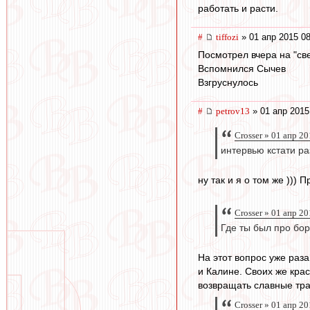
работать и расти.
#
tiffozi
» 01 апр 2015 08
Посмотрел вчера на "све
Вспомнился Сычев
Взгруснулось
#
petrov13
» 01 апр 2015
Crosser » 01 апр 2
интервью кстати ра
ну так и я о том же )))
Crosser » 01 апр 2
Где ты был про бор
На этот вопрос уже раза
и Калине. Своих же кра
возвращать славные тра
Crosser » 01 апр 2