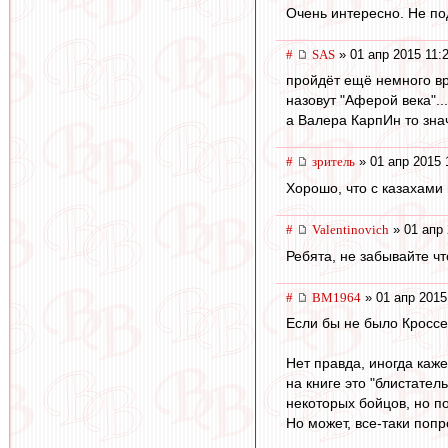
Очень интересно. Не по
#
SAS
» 01 апр 2015 11:
пройдёт ещё немного вр
назовут "Аферой века"...
а Валера КарпИн то зна
#
зpитель
» 01 апр 2015 
Хорошо, что с казахами
#
Valentinovich
» 01 апр 
Ребята, не забывайте чт
#
BM1964
» 01 апр 2015
Если бы не было Кроссер
Нет правда, иногда каж
на книге это "блистател
некоторых бойцов, но по
Но может, все-таки попр