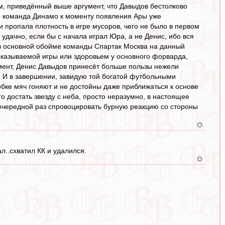
ом, приведённый выше аргумент, что Давыдов бестолково
бо команда Динамо к моменту появления Ары уже
и пропала плотность в игре мусоров, чего не было в первом
 удачно, если бы с начала играл Юра, а не Денис, ибо вся
 в основной обойме команды Спартак Москва на данный
оказываемой игры или здоровьем у основного форварда,
мент, Денис Давыдов принесёт больше пользы нежели
. И в завершении, завидую той богатой футбольными
обке мяч гоняют и не достойны даже приближаться к основе
о достать звезду с неба, просто неразумно, в настоящее
 очередной раз спровоцировать бурную реакцию со стороны
л..схватил КК и удалился.