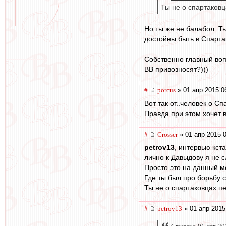
Ты не о спартаковц
Но ты же не балабол. Т
достойны быть в Спартак
Собственно главный вопр
ВВ привозносят?)))
#
porcus
» 01 апр 2015 0
Вот так от..человек о Сп
Правда при этом хочет 
#
Crosser
» 01 апр 2015 
petrov13
, интервью кст
лично к Давыдову я не 
Просто это на данный м
Где ты был про борьбу с
Ты не о спартаковцах пе
#
petrov13
» 01 апр 2015