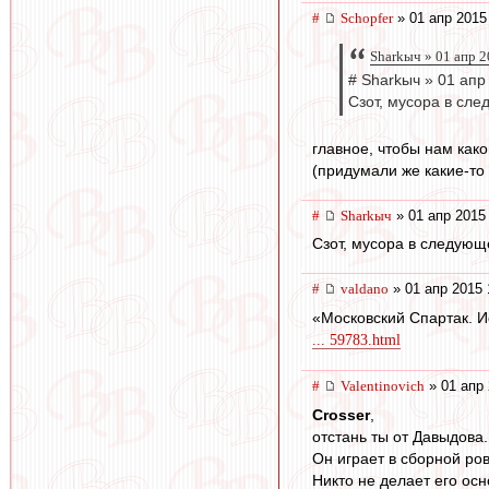
#
Schopfer
» 01 апр 2015
Sharkыч » 01 апр 2
# Sharkыч » 01 апр
Сзот, мусора в сле
главное, чтобы нам как
(придумали же какие-то
#
Sharkыч
» 01 апр 2015
Сзот, мусора в следующе
#
valdano
» 01 апр 2015 
«Московский Спартак. И
... 59783.html
#
Valentinovich
» 01 апр 
Crosser
,
отстань ты от Давыдова.
Он играет в сборной ров
Никто не делает его ос