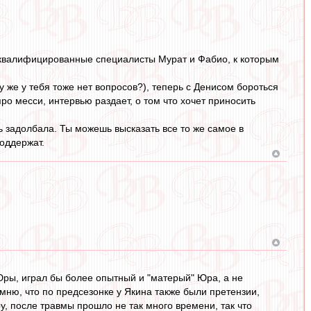
 квалифицированные специалисты Мурат и Фабио, к которым
 же у тебя тоже нет вопросов?), теперь с Денисом бороться
о месси, интервью раздает, о том что хочет приносить
ь задолбала. Ты можешь высказать все то же самое в
оддержат.
ры, играл бы более опытный и "матерый" Юра, а не
мню, что по предсезонке у Якина также были претензии,
у, после травмы прошло не так много времени, так что