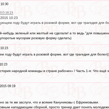
 10:30
015 10:23
 2015 10:23
дующем году будут играть в розовой форме, вот где трагедия для бо
ой-нибудь зеленый или желтый не сделали! а то ведь "для повышен
 упоротые мусорам розовую форму сделать)
 10:23
м году будут играть в розовой форме, вот где трагедия для болел))
10:23
стория народной команды в стране рабочих» / Часть 1-я: Что ещё 
2015 09:19
но за те же заслуги, что и всякие Кануниковы с Ефремовыми.
новным нападающим сборной, просто тренер дает понять молодежи,