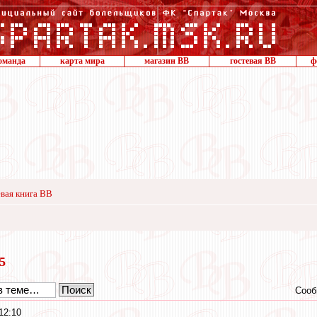
оманда
карта мира
магазин ВВ
гостевая ВВ
ф
вая книга ВВ
15
Сооб
12:10