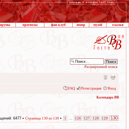
орумы
прогнозы
фан-клуб
юмор
музей
ссылки
Расширенный поиск
FAQ
Регистрация
Вход
Календарь ВВ
130
щений: 6477 •
Страница
130
из
130
•
1
...
126
127
128
129