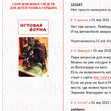
СБОР ДЕНЕЖНЫХ СРЕДСТВ
121167
,
ДЛЯ ДЕТЕЙ ТОЛИКА ГЕРЦЫНА
Нет, просто наткнулся н
#
зpитель
» 01 апр 2015 
Нет там ничего. Левберд
И на автомобиле аккурат
Редактировалось 01 апр 201
#
Пиводуй
» 01 апр 2015
Пара вопросов для юзер
Можно ли уже сегодня б
из Волгограда на авто.
Есть ли возможность ку
стоит с сайта
http://www.f
Если ни разу не был в Р
места, где можно прост
Заранее благодарю за от
#
121167
» 01 апр 2015 
valdano
,