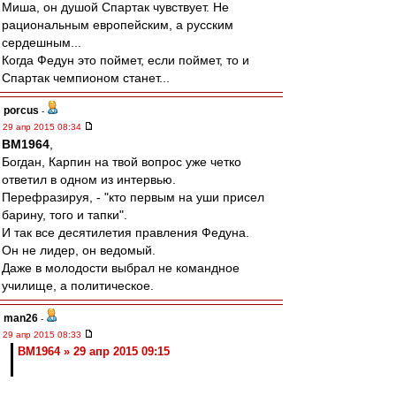
Миша, он душой Спартак чувствует. Не
рациональным европейским, а русским
сердешным...
Когда Федун это поймет, если поймет, то и
Спартак чемпионом станет...
porcus
-
29 апр 2015 08:34
BM1964
,
Богдан, Карпин на твой вопрос уже четко
ответил в одном из интервью.
Перефразируя, - "кто первым на уши присел
барину, того и тапки".
И так все десятилетия правления Федуна.
Он не лидер, он ведомый.
Даже в молодости выбрал не командное
училище, а политическое.
man26
-
29 апр 2015 08:33
BM1964 » 29 апр 2015 09:15