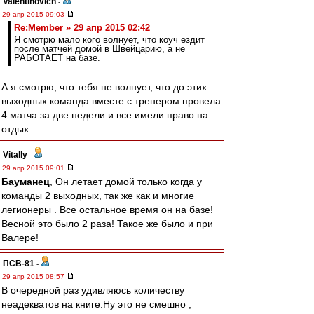
Valentinovich
-
29 апр 2015 09:03
Re:Member » 29 апр 2015 02:42
Я смотрю мало кого волнует, что коуч ездит
после матчей домой в Швейцарию, а не
РАБОТАЕТ на базе.
А я смотрю, что тебя не волнует, что до этих
выходных команда вместе с тренером провела
4 матча за две недели и все имели право на
отдых
Vitally
-
29 апр 2015 09:01
Бауманец
, Он летает домой только когда у
команды 2 выходных, так же как и многие
легионеры . Все остальное время он на базе!
Весной это было 2 раза! Такое же было и при
Валере!
ПСВ-81
-
29 апр 2015 08:57
В очередной раз удивляюсь количеству
неадекватов на книге.Ну это не смешно ,