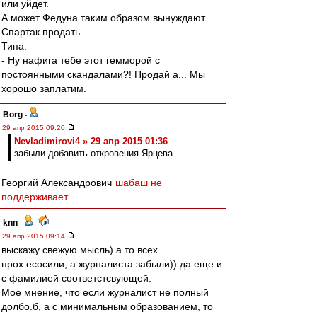
или уйдет.
А может Федуна таким образом вынуждают
Спартак продать...
Типа:
- Ну нафига тебе этот гемморой с
постоянными скандалами?! Продай а... Мы
хорошо заплатим.
Borg
-
29 апр 2015 09:20
Nevladimirovi4 » 29 апр 2015 01:36
забыли добавить откровения Ярцева
Георгий Александрович
шабаш не
поддерживает
.
knn
-
29 апр 2015 09:14
выскажу свежую мысль) а то всех
прох.есосили, а журналиста забыли)) да еще и
с фамилией соответстсвующей.
Мое мнение, что если журналист не полный
долбо.б, а с минимальным образованием, то