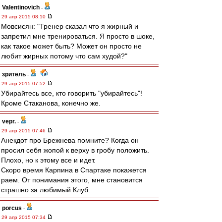
Valentinovich
-
29 апр 2015 08:10
Мовсисян: "Тренер сказал что я жирный и
запретил мне тренироваться. Я просто в шоке,
как такое может быть? Может он просто не
любит жирных потому что сам худой?"
зpитель
-
29 апр 2015 07:52
Убирайтесь все, кто говорить "убирайтесь"!
Кроме Стаканова, конечно же.
vepr.
-
29 апр 2015 07:46
Анекдот про Брежнева помните? Когда он
просил себя жопой к верху в гробу положить.
Плохо, но к этому все и идет.
Скоро время Карпина в Спартаке покажется
раем. От понимания этого, мне становится
страшно за любимый Клуб.
porcus
-
29 апр 2015 07:34