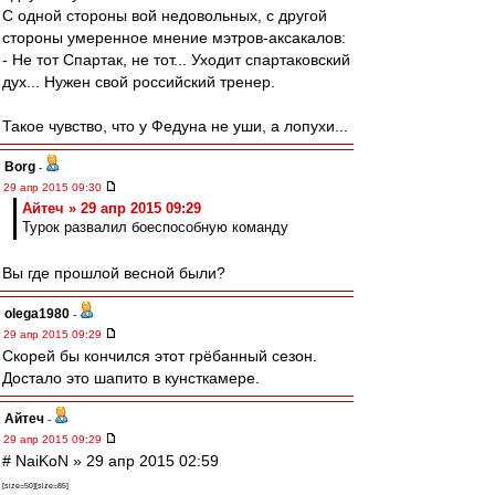
С одной стороны вой недовольных, с другой
стороны умеренное мнение мэтров-аксакалов:
- Не тот Спартак, не тот... Уходит спартаковский
дух... Нужен свой российский тренер.
Такое чувство, что у Федуна не уши, а лопухи...
Borg
-
29 апр 2015 09:30
Айтеч » 29 апр 2015 09:29
Турок развалил боеспособную команду
Вы где прошлой весной были?
olega1980
-
29 апр 2015 09:29
Скорей бы кончился этот грёбанный сезон.
Достало это шапито в кунсткамере.
Айтеч
-
29 апр 2015 09:29
# NaiKoN » 29 апр 2015 02:59
[size=50][size=85]