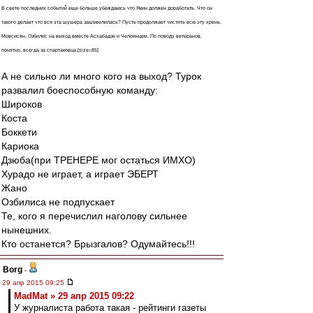
В свете последних событий еще больше убеждаюсь что Якин должен доработать. Что он
такого делает что вся эта шушера зашевелилась? Пусть продолжает чистить всю эту хрень.
Мовсисян, Озбилис на выход вместе Асхабадзе и Челоянцем. По поводу ветеранов,
понятно, всегда за спартаковца.[size=85]
А не сильно ли много кого на выход? Турок
развалил боеспособную команду:
Широков
Коста
Боккети
Кариока
Дзюба(при ТРЕНЕРЕ мог остаться ИМХО)
Хурадо не играет, а играет ЭБЕРТ
Жано
Озбилиса не подпускает
Те, кого я перечислил наголову сильнее
нынешних.
Кто останется? Брызгалов? Одумайтесь!!!
Borg
-
29 апр 2015 09:25
MadMat » 29 апр 2015 09:22
У журналиста работа такая - рейтинги газеты