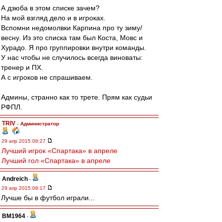
А дзюба в этом списке зачем?
На мой взгляд дело и в игроках.
Вспомни недомолвки Карпина про ту зиму/
весну. Из это списка там был Коста, Мовс и
Хурадо. Я про группировки внутри команды.
У нас чтобы не случилось всегда виноваты:
тренер и ПХ.
А с игроков не спрашиваем.
Админы, странно как то трете. Прям как судьи
РФПЛ.
TRIV
-
Администратор
29 апр 2015 08:27
Лучший игрок «Спартака» в апреле
Лучший гол «Спартака» в апреле
Andreich
-
29 апр 2015 08:17
Лучше бы в футбол играли...
BM1964
-