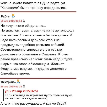
чечена какого богатого в СД не подтянул.
"Калашами" бы по тренеру определялись.
PaDre
-
29 апр 2015 06:14
Не хочу никого обидеть, но...
Не знаю как турки, а армяне на теме геноцида
поехавшие. Окончательно и бесповоротно. И
надо быть полным дебилом чтобы не
предвидеть подобное развитие событий.
Соответственно виноват в этом тот, кто
допустил это сочитание в Спартаке. Кто-то
ранее правильно написал: гнать надо и турка,
и армян во главе с Челоянцем. Жаль от
Федуна мы, видимо, никуда не денемся в
ближайшее время.
Нейтрино
-
29 апр 2015 05:35
yri » 29 апр 2015 06:57
Если команда выигрывает пусть хоть на луну
летает после каждого матча)
Аполитично рассуждаешь. А как же Игра?