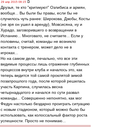
29 апр 2015 08:15
Друзья, те кто "критикуют" Озлибиса и армян,
вообще... Вы были бы правы, если бы не
случилось чуть ранее: Широкова, Дзюбы, Косты
(не зря он ушел в аренду), Мовсисяна, ну и
Хурадо, заговорившего о возвращении в
Испанию... Многовато, не считаете... Если у
половины, считай, команды не возникло
контакта с тренером, может дело не в
игроках...
Но на самом деле, печально, что все эти
видимые процессы лишь отражение глубинных
процессов внутри клуба и началось это, как
теперь видится той самой проклятой зимой
позапрошлого года, после которой решилась
участь Карпина, случилась весна
четырнадцатого и начался по сути развал
команды... Совершенно непонятно, как мог
Федун настолько бездарно проиграть ситуацию
с новым стадионом, который можно было бы
использовать, как колоссальный фактор роста
успешности. Просто не понимаю...