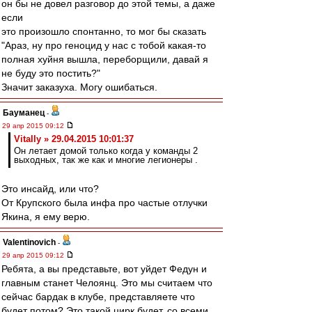
он бы не довел разговор до этой темы, а даже
если
это произошло спонтанно, то мог бы сказать
"Араз, ну про геноцид у нас с тобой какая-то
полная хуйня вышла, переборщили, давай я
не буду это постить?"
Значит заказуха. Могу ошибаться.
Бауманец
-
29 апр 2015 09:12
Vitally » 29.04.2015 10:01:37
Он летает домой только когда у команды 2
выходных, так же как и многие легионеры .
Это инсайд, или что?
От Крупского была инфа про частые отлучки
Якина, я ему верю.
Valentinovich
-
29 апр 2015 09:12
Ребята, а вы представьте, вот уйдет Федун и
главным станет Челоянц. Это мы считаем что
сейчас бардак в клубе, представляете что
будет потом? Это такой цирк будет, со всеми