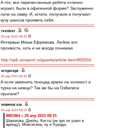
А что, все перечисленные ребята отлично
играют, были в офигенной форме? Заслуженно
сели на лавку. И, кстати, получали и получают
кучу шансов проявить себя.
revolver
-
29 апр 2015 08:32
Интервью Миши Ефремова. Люблю его
прохвоста, хоть и не всегда понимаю
http://spb.sovsport.ru/gazeta/article-item/800550
arsgarage
-
29 апр 2015 08:30
А если заменить геноцид армян на холокост и
турка на немца? Так же бы на Озбилиса
прыгали?
новичок хзк
-
29 апр 2015 08:27
BM1964 » 29 апр 2015 08:15
Широкова, Дзюбы, Косты (не зря он ушел в
аренду), Мовсисяна, ну и Хурадо,