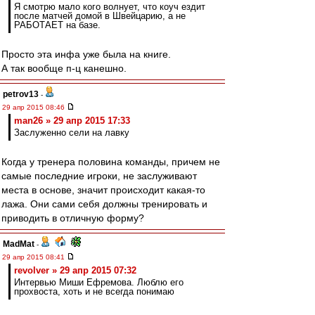
Я смотрю мало кого волнует, что коуч ездит
после матчей домой в Швейцарию, а не
РАБОТАЕТ на базе.
Просто эта инфа уже была на книге.
А так вообще п-ц канешно.
petrov13
-
29 апр 2015 08:46
man26 » 29 апр 2015 17:33
Заслуженно сели на лавку
Когда у тренера половина команды, причем не
самые последние игроки, не заслуживают
места в основе, значит происходит какая-то
лажа. Они сами себя должны тренировать и
приводить в отличную форму?
MadMat
-
29 апр 2015 08:41
revolver » 29 апр 2015 07:32
Интервью Миши Ефремова. Люблю его
прохвоста, хоть и не всегда понимаю