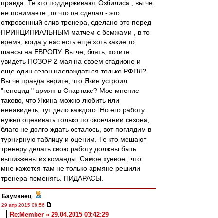
правда. Те кто поддерживают Озбилиса , вы че
не понимаете ,то что он сделал - это
откровенный слив тренера, сделано это перед
ПРИНЦИПИАЛЬНЫМ матчем с бомжами , в то
время, когда у нас есть еще хоть какие то
шансы на ЕВРОПУ. Вы че, блять, хотите
увидеть ПОЗОР 2 мая на своем стадионе и
еще один сезон наслаждаться только РФПЛ?
Вы че правда верите, что Якин устроил
"геноцид " армян в Спартаке? Мое мнение
таково, что Якина можно любить или
ненавидеть, тут дело каждого. Но его работу
нужно оценивать только по окончании сезона,
благо не долго ждать осталось, вот поглядим в
турнирную таблицу и оценим. Те кто мешают
тренеру делать свою работу должны быть
выпизжены из команды. Самое хуевое , что
мне кажется там не только армяне решили
тренера поменять. ПИДАРАСЫ.
Бауманец
-
29 апр 2015 08:56
Re:Member » 29.04.2015 03:42:29