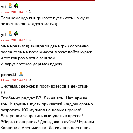
yri
-
29 апр 2015 04:57
Если команда выигрывает пусть хоть на луну
летает после каждого матча)
yri
-
29 апр 2015 04:48
Мне нравится) выиграли две игры) особенно
после гола на посл минуте может пойти кураж
и тут как раз матч с зенитом.
И вдруг потекло дерьмо) вдруг)
petrov13
-
29 апр 2015 04:31
Система сдержек и противовесов в действии
))))
Особенно радует ВВ. Якина вон! Нет, армян
вон! И грузина пусть прихватят! Федуну срочно
потратить 100 мультов на новых игроков!
Ветеранам запретить выступать в прессе!
Эберта в опорники! Давыдова в дубль! Чертовы
Карпини с Аленичевым! До сих пор после них