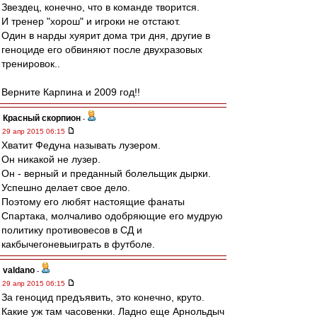
Звездец, конечно, что в команде творится.
И тренер "хорош" и игроки не отстают.
Один в нарды хуярит дома три дня, другие в
геноциде его обвиняют после двухразовых
тренировок..
Верните Карпина и 2009 год!!
Красный скорпион
-
29 апр 2015 06:15
Хватит Федуна называть лузером.
Он никакой не лузер.
Он - верный и преданный болельщик дырки.
Успешно делает свое дело.
Поэтому его любят настоящие фанаты
Спартака, молчаливо одобряющие его мудрую
политику противовесов в СД и
какбычегоневыиграть в футболе.
valdano
-
29 апр 2015 06:15
За геноцид предъявить, это конечно, круто.
Какие уж там часовенки. Ладно еще Арнольдыч