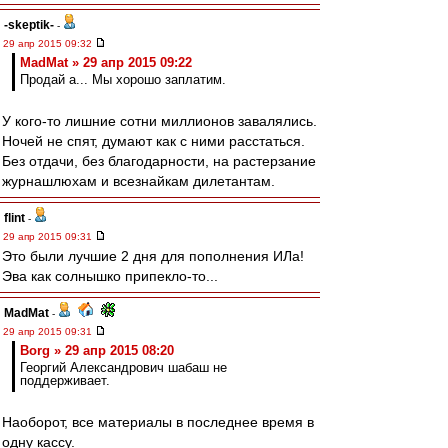
-skeptik-
-
29 апр 2015 09:32
MadMat » 29 апр 2015 09:22
Продай а... Мы хорошо заплатим.
У кого-то лишние сотни миллионов завалялись.
Ночей не спят, думают как с ними расстаться.
Без отдачи, без благодарности, на растерзание
журнашлюхам и всезнайкам дилетантам.
flint
-
29 апр 2015 09:31
Это были лучшие 2 дня для пополнения ИЛа!
Эва как солнышко припекло-то...
MadMat
-
29 апр 2015 09:31
Borg » 29 апр 2015 08:20
Георгий Александрович шабаш не
поддерживает.
Наоборот, все материалы в последнее время в
одну кассу.