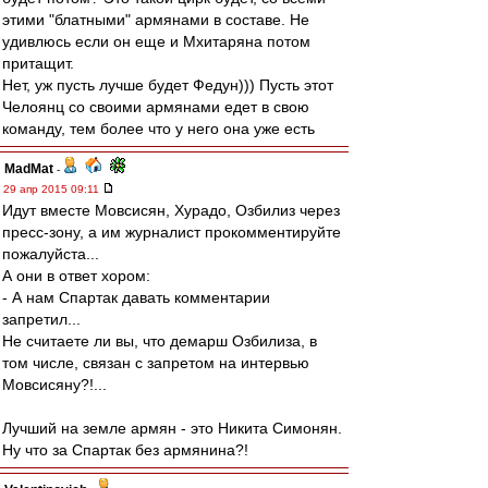
этими "блатными" армянами в составе. Не
удивлюсь если он еще и Мхитаряна потом
притащит.
Нет, уж пусть лучше будет Федун))) Пусть этот
Челоянц со своими армянами едет в свою
команду, тем более что у него она уже есть
MadMat
-
29 апр 2015 09:11
Идут вместе Мовсисян, Хурадо, Озбилиз через
пресс-зону, а им журналист прокомментируйте
пожалуйста...
А они в ответ хором:
- А нам Спартак давать комментарии
запретил...
Не считаете ли вы, что демарш Озбилиза, в
том числе, связан с запретом на интервью
Мовсисяну?!...
Лучший на земле армян - это Никита Симонян.
Ну что за Спартак без армянина?!