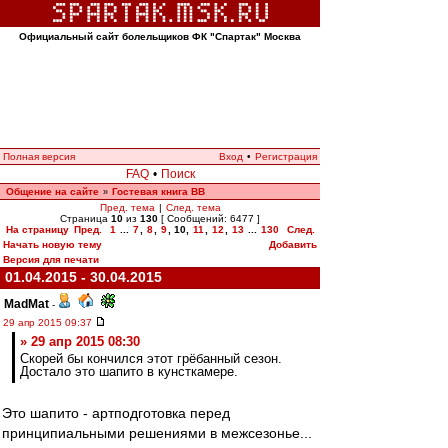
Официальный сайт болельщиков ФК "Спартак" Москва
Полная версия
Вход
•
Регистрация
FAQ
•
Поиск
Общение на сайте
Гостевая книга ВВ
»
Пред. тема
|
След. тема
Страница
10
из
130
[ Сообщений: 6477 ]
На страницу
Пред.
1
...
7
,
8
,
9
,
10
,
11
,
12
,
13
...
130
След.
Начать новую тему
Добавить
Версия для печати
01.04.2015 - 30.04.2015
MadMat
-
29 апр 2015 09:37
» 29 апр 2015 08:30
Скорей бы кончился этот грёбанный сезон.
Достало это шапито в кунсткамере.
Это шапито - артподготовка перед
принципиальными решениями в межсезонье...