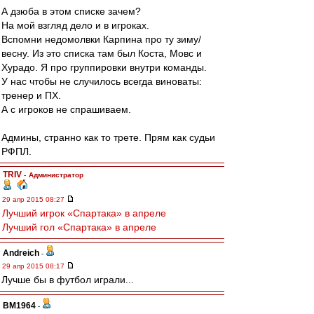
А дзюба в этом списке зачем?
На мой взгляд дело и в игроках.
Вспомни недомолвки Карпина про ту зиму/
весну. Из это списка там был Коста, Мовс и
Хурадо. Я про группировки внутри команды.
У нас чтобы не случилось всегда виноваты:
тренер и ПХ.
А с игроков не спрашиваем.
Админы, странно как то трете. Прям как судьи
РФПЛ.
TRIV
-
Администратор
29 апр 2015 08:27
Лучший игрок «Спартака» в апреле
Лучший гол «Спартака» в апреле
Andreich
-
29 апр 2015 08:17
Лучше бы в футбол играли...
BM1964
-