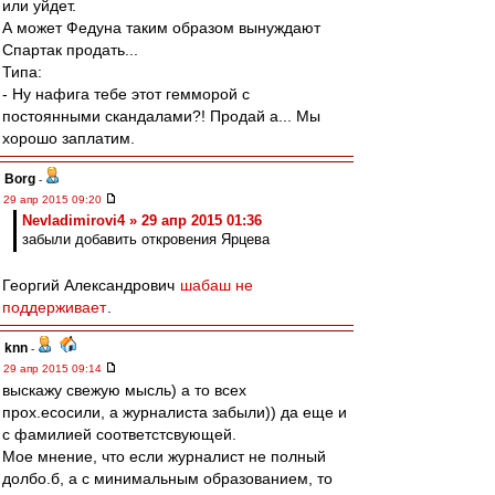
или уйдет.
А может Федуна таким образом вынуждают
Спартак продать...
Типа:
- Ну нафига тебе этот гемморой с
постоянными скандалами?! Продай а... Мы
хорошо заплатим.
Borg
-
29 апр 2015 09:20
Nevladimirovi4 » 29 апр 2015 01:36
забыли добавить откровения Ярцева
Георгий Александрович
шабаш не
поддерживает
.
knn
-
29 апр 2015 09:14
выскажу свежую мысль) а то всех
прох.есосили, а журналиста забыли)) да еще и
с фамилией соответстсвующей.
Мое мнение, что если журналист не полный
долбо.б, а с минимальным образованием, то