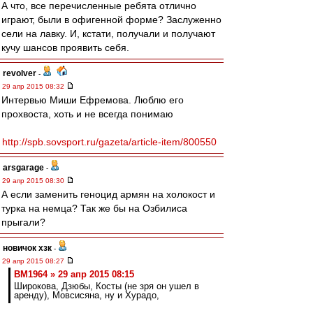
А что, все перечисленные ребята отлично
играют, были в офигенной форме? Заслуженно
сели на лавку. И, кстати, получали и получают
кучу шансов проявить себя.
revolver
-
29 апр 2015 08:32
Интервью Миши Ефремова. Люблю его
прохвоста, хоть и не всегда понимаю
http://spb.sovsport.ru/gazeta/article-item/800550
arsgarage
-
29 апр 2015 08:30
А если заменить геноцид армян на холокост и
турка на немца? Так же бы на Озбилиса
прыгали?
новичок хзк
-
29 апр 2015 08:27
BM1964 » 29 апр 2015 08:15
Широкова, Дзюбы, Косты (не зря он ушел в
аренду), Мовсисяна, ну и Хурадо,