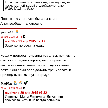
Я смотрю мало кого волнует, что коуч ездит
после матчей домой в Швейцарию, а не
РАБОТАЕТ на базе.
Просто эта инфа уже была на книге.
А так вообще п-ц канешно.
petrov13
-
29 апр 2015 08:46
man26 » 29 апр 2015 17:33
Заслуженно сели на лавку
Когда у тренера половина команды, причем не
самые последние игроки, не заслуживают
места в основе, значит происходит какая-то
лажа. Они сами себя должны тренировать и
приводить в отличную форму?
MadMat
-
29 апр 2015 08:41
revolver » 29 апр 2015 07:32
Интервью Миши Ефремова. Люблю его
прохвоста, хоть и не всегда понимаю