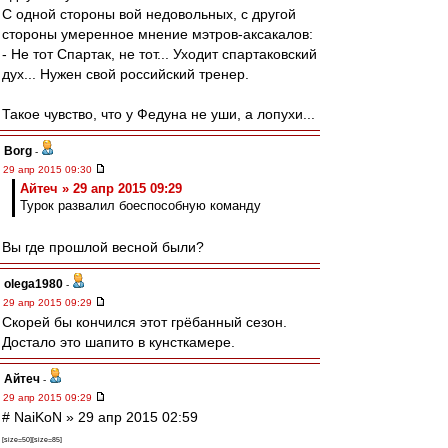
С одной стороны вой недовольных, с другой
стороны умеренное мнение мэтров-аксакалов:
- Не тот Спартак, не тот... Уходит спартаковский
дух... Нужен свой российский тренер.
Такое чувство, что у Федуна не уши, а лопухи...
Borg
-
29 апр 2015 09:30
Айтеч » 29 апр 2015 09:29
Турок развалил боеспособную команду
Вы где прошлой весной были?
olega1980
-
29 апр 2015 09:29
Скорей бы кончился этот грёбанный сезон.
Достало это шапито в кунсткамере.
Айтеч
-
29 апр 2015 09:29
# NaiKoN » 29 апр 2015 02:59
[size=50][size=85]