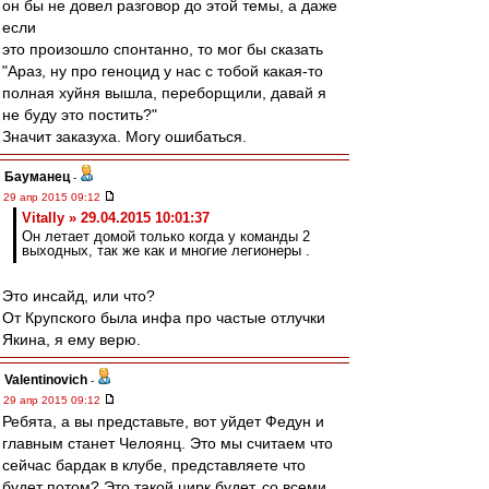
он бы не довел разговор до этой темы, а даже
если
это произошло спонтанно, то мог бы сказать
"Араз, ну про геноцид у нас с тобой какая-то
полная хуйня вышла, переборщили, давай я
не буду это постить?"
Значит заказуха. Могу ошибаться.
Бауманец
-
29 апр 2015 09:12
Vitally » 29.04.2015 10:01:37
Он летает домой только когда у команды 2
выходных, так же как и многие легионеры .
Это инсайд, или что?
От Крупского была инфа про частые отлучки
Якина, я ему верю.
Valentinovich
-
29 апр 2015 09:12
Ребята, а вы представьте, вот уйдет Федун и
главным станет Челоянц. Это мы считаем что
сейчас бардак в клубе, представляете что
будет потом? Это такой цирк будет, со всеми