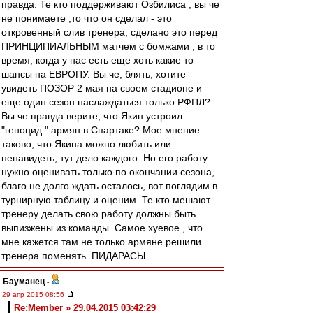
правда. Те кто поддерживают Озбилиса , вы че
не понимаете ,то что он сделал - это
откровенный слив тренера, сделано это перед
ПРИНЦИПИАЛЬНЫМ матчем с бомжами , в то
время, когда у нас есть еще хоть какие то
шансы на ЕВРОПУ. Вы че, блять, хотите
увидеть ПОЗОР 2 мая на своем стадионе и
еще один сезон наслаждаться только РФПЛ?
Вы че правда верите, что Якин устроил
"геноцид " армян в Спартаке? Мое мнение
таково, что Якина можно любить или
ненавидеть, тут дело каждого. Но его работу
нужно оценивать только по окончании сезона,
благо не долго ждать осталось, вот поглядим в
турнирную таблицу и оценим. Те кто мешают
тренеру делать свою работу должны быть
выпизжены из команды. Самое хуевое , что
мне кажется там не только армяне решили
тренера поменять. ПИДАРАСЫ.
Бауманец
-
29 апр 2015 08:56
Re:Member » 29.04.2015 03:42:29