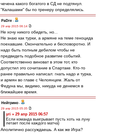
чечена какого богатого в СД не подтянул.
"Калашами" бы по тренеру определялись.
PaDre
-
29 апр 2015 06:14
Не хочу никого обидеть, но...
Не знаю как турки, а армяне на теме геноцида
поехавшие. Окончательно и бесповоротно. И
надо быть полным дебилом чтобы не
предвидеть подобное развитие событий.
Соответственно виноват в этом тот, кто
допустил это сочитание в Спартаке. Кто-то
ранее правильно написал: гнать надо и турка,
и армян во главе с Челоянцем. Жаль от
Федуна мы, видимо, никуда не денемся в
ближайшее время.
Нейтрино
-
29 апр 2015 05:35
yri » 29 апр 2015 06:57
Если команда выигрывает пусть хоть на луну
летает после каждого матча)
Аполитично рассуждаешь. А как же Игра?