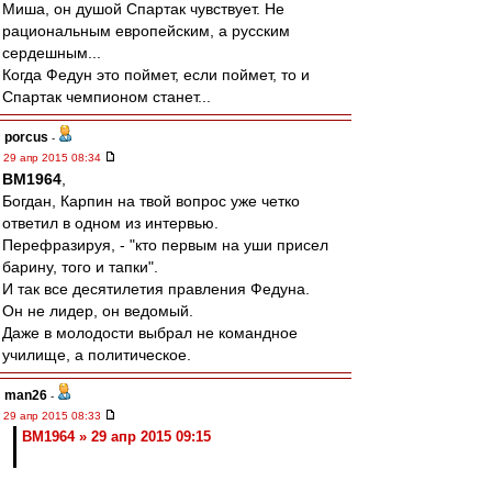
Миша, он душой Спартак чувствует. Не
рациональным европейским, а русским
сердешным...
Когда Федун это поймет, если поймет, то и
Спартак чемпионом станет...
porcus
-
29 апр 2015 08:34
BM1964
,
Богдан, Карпин на твой вопрос уже четко
ответил в одном из интервью.
Перефразируя, - "кто первым на уши присел
барину, того и тапки".
И так все десятилетия правления Федуна.
Он не лидер, он ведомый.
Даже в молодости выбрал не командное
училище, а политическое.
man26
-
29 апр 2015 08:33
BM1964 » 29 апр 2015 09:15