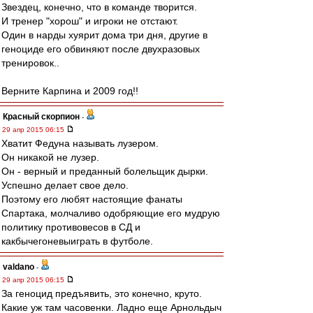
Звездец, конечно, что в команде творится.
И тренер "хорош" и игроки не отстают.
Один в нарды хуярит дома три дня, другие в
геноциде его обвиняют после двухразовых
тренировок..
Верните Карпина и 2009 год!!
Красный скорпион
-
29 апр 2015 06:15
Хватит Федуна называть лузером.
Он никакой не лузер.
Он - верный и преданный болельщик дырки.
Успешно делает свое дело.
Поэтому его любят настоящие фанаты
Спартака, молчаливо одобряющие его мудрую
политику противовесов в СД и
какбычегоневыиграть в футболе.
valdano
-
29 апр 2015 06:15
За геноцид предъявить, это конечно, круто.
Какие уж там часовенки. Ладно еще Арнольдыч