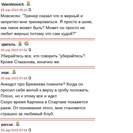
Valentinovich
-
29 апр 2015 08:10
Мовсисян: "Тренер сказал что я жирный и
запретил мне тренироваться. Я просто в шоке,
как такое может быть? Может он просто не
любит жирных потому что сам худой?"
зpитель
-
29 апр 2015 07:52
Убирайтесь все, кто говорить "убирайтесь"!
Кроме Стаканова, конечно же.
vepr.
-
29 апр 2015 07:46
Анекдот про Брежнева помните? Когда он
просил себя жопой к верху в гробу положить.
Плохо, но к этому все и идет.
Скоро время Карпина в Спартаке покажется
раем. От понимания этого, мне становится
страшно за любимый Клуб.
porcus
-
29 апр 2015 07:34