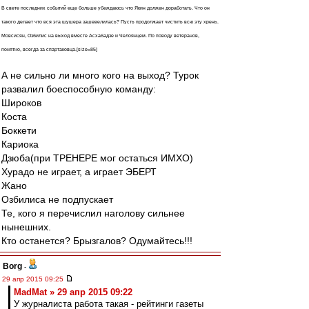
В свете последних событий еще больше убеждаюсь что Якин должен доработать. Что он
такого делает что вся эта шушера зашевелилась? Пусть продолжает чистить всю эту хрень.
Мовсисян, Озбилис на выход вместе Асхабадзе и Челоянцем. По поводу ветеранов,
понятно, всегда за спартаковца.[size=85]
А не сильно ли много кого на выход? Турок
развалил боеспособную команду:
Широков
Коста
Боккети
Кариока
Дзюба(при ТРЕНЕРЕ мог остаться ИМХО)
Хурадо не играет, а играет ЭБЕРТ
Жано
Озбилиса не подпускает
Те, кого я перечислил наголову сильнее
нынешних.
Кто останется? Брызгалов? Одумайтесь!!!
Borg
-
29 апр 2015 09:25
MadMat » 29 апр 2015 09:22
У журналиста работа такая - рейтинги газеты