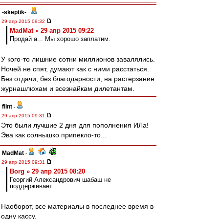
-skeptik-
-
29 апр 2015 09:32
MadMat » 29 апр 2015 09:22
Продай а... Мы хорошо заплатим.
У кого-то лишние сотни миллионов завалялись.
Ночей не спят, думают как с ними расстаться.
Без отдачи, без благодарности, на растерзание
журнашлюхам и всезнайкам дилетантам.
flint
-
29 апр 2015 09:31
Это были лучшие 2 дня для пополнения ИЛа!
Эва как солнышко припекло-то...
MadMat
-
29 апр 2015 09:31
Borg » 29 апр 2015 08:20
Георгий Александрович шабаш не
поддерживает.
Наоборот, все материалы в последнее время в
одну кассу.