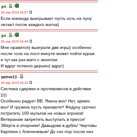
yri
-
29 апр 2015 04:57
Если команда выигрывает пусть хоть на луну
летает после каждого матча)
yri
-
29 апр 2015 04:48
Мне нравится) выиграли две игры) особенно
после гола на посл минуте может пойти кураж
и тут как раз матч с зенитом.
И вдруг потекло дерьмо) вдруг)
petrov13
-
29 апр 2015 04:31
Система сдержек и противовесов в действии
))))
Особенно радует ВВ. Якина вон! Нет, армян
вон! И грузина пусть прихватят! Федуну срочно
потратить 100 мультов на новых игроков!
Ветеранам запретить выступать в прессе!
Эберта в опорники! Давыдова в дубль! Чертовы
Карпини с Аленичевым! До сих пор после них