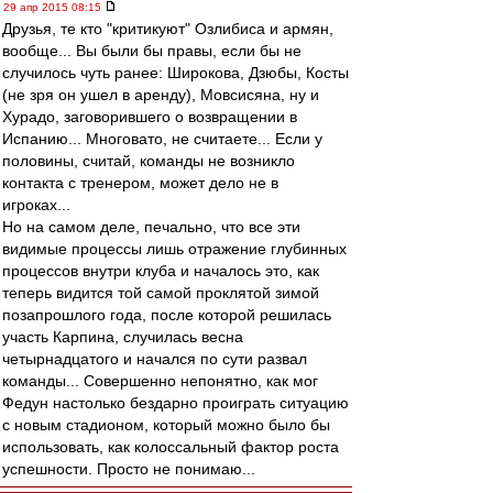
29 апр 2015 08:15
Друзья, те кто "критикуют" Озлибиса и армян,
вообще... Вы были бы правы, если бы не
случилось чуть ранее: Широкова, Дзюбы, Косты
(не зря он ушел в аренду), Мовсисяна, ну и
Хурадо, заговорившего о возвращении в
Испанию... Многовато, не считаете... Если у
половины, считай, команды не возникло
контакта с тренером, может дело не в
игроках...
Но на самом деле, печально, что все эти
видимые процессы лишь отражение глубинных
процессов внутри клуба и началось это, как
теперь видится той самой проклятой зимой
позапрошлого года, после которой решилась
участь Карпина, случилась весна
четырнадцатого и начался по сути развал
команды... Совершенно непонятно, как мог
Федун настолько бездарно проиграть ситуацию
с новым стадионом, который можно было бы
использовать, как колоссальный фактор роста
успешности. Просто не понимаю...