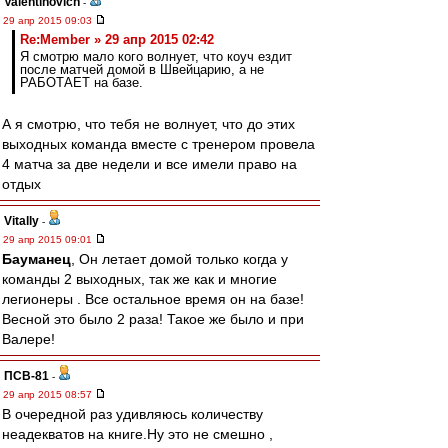
Valentinovich
-
29 апр 2015 09:03
Re:Member » 29 апр 2015 02:42
Я смотрю мало кого волнует, что коуч ездит
после матчей домой в Швейцарию, а не
РАБОТАЕТ на базе.
А я смотрю, что тебя не волнует, что до этих
выходных команда вместе с тренером провела
4 матча за две недели и все имели право на
отдых
Vitally
-
29 апр 2015 09:01
Бауманец
, Он летает домой только когда у
команды 2 выходных, так же как и многие
легионеры . Все остальное время он на базе!
Весной это было 2 раза! Такое же было и при
Валере!
ПСВ-81
-
29 апр 2015 08:57
В очередной раз удивляюсь количеству
неадекватов на книге.Ну это не смешно ,