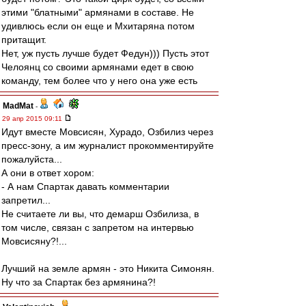
этими "блатными" армянами в составе. Не
удивлюсь если он еще и Мхитаряна потом
притащит.
Нет, уж пусть лучше будет Федун))) Пусть этот
Челоянц со своими армянами едет в свою
команду, тем более что у него она уже есть
MadMat
-
29 апр 2015 09:11
Идут вместе Мовсисян, Хурадо, Озбилиз через
пресс-зону, а им журналист прокомментируйте
пожалуйста...
А они в ответ хором:
- А нам Спартак давать комментарии
запретил...
Не считаете ли вы, что демарш Озбилиза, в
том числе, связан с запретом на интервью
Мовсисяну?!...
Лучший на земле армян - это Никита Симонян.
Ну что за Спартак без армянина?!