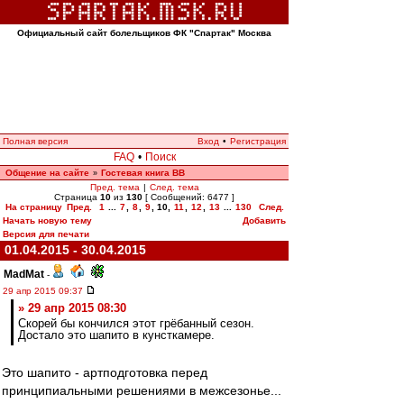
Официальный сайт болельщиков ФК "Спартак" Москва
Полная версия
Вход
•
Регистрация
FAQ
•
Поиск
Общение на сайте
Гостевая книга ВВ
»
Пред. тема
|
След. тема
Страница
10
из
130
[ Сообщений: 6477 ]
На страницу
Пред.
1
...
7
,
8
,
9
,
10
,
11
,
12
,
13
...
130
След.
Начать новую тему
Добавить
Версия для печати
01.04.2015 - 30.04.2015
MadMat
-
29 апр 2015 09:37
» 29 апр 2015 08:30
Скорей бы кончился этот грёбанный сезон.
Достало это шапито в кунсткамере.
Это шапито - артподготовка перед
принципиальными решениями в межсезонье...