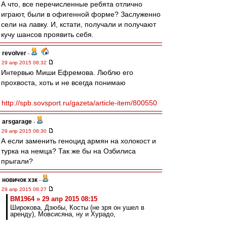
А что, все перечисленные ребята отлично
играют, были в офигенной форме? Заслуженно
сели на лавку. И, кстати, получали и получают
кучу шансов проявить себя.
revolver
-
29 апр 2015 08:32
Интервью Миши Ефремова. Люблю его
прохвоста, хоть и не всегда понимаю
http://spb.sovsport.ru/gazeta/article-item/800550
arsgarage
-
29 апр 2015 08:30
А если заменить геноцид армян на холокост и
турка на немца? Так же бы на Озбилиса
прыгали?
новичок хзк
-
29 апр 2015 08:27
BM1964 » 29 апр 2015 08:15
Широкова, Дзюбы, Косты (не зря он ушел в
аренду), Мовсисяна, ну и Хурадо,