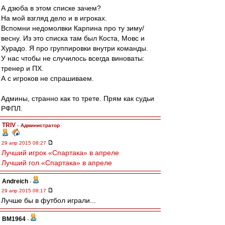
А дзюба в этом списке зачем?
На мой взгляд дело и в игроках.
Вспомни недомолвки Карпина про ту зиму/
весну. Из это списка там был Коста, Мовс и
Хурадо. Я про группировки внутри команды.
У нас чтобы не случилось всегда виноваты:
тренер и ПХ.
А с игроков не спрашиваем.
Админы, странно как то трете. Прям как судьи
РФПЛ.
TRIV
-
Администратор
29 апр 2015 08:27
Лучший игрок «Спартака» в апреле
Лучший гол «Спартака» в апреле
Andreich
-
29 апр 2015 08:17
Лучше бы в футбол играли...
BM1964
-