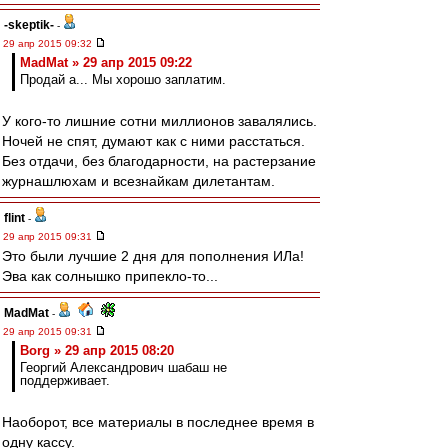
-skeptik-
-
29 апр 2015 09:32
MadMat » 29 апр 2015 09:22
Продай а... Мы хорошо заплатим.
У кого-то лишние сотни миллионов завалялись.
Ночей не спят, думают как с ними расстаться.
Без отдачи, без благодарности, на растерзание
журнашлюхам и всезнайкам дилетантам.
flint
-
29 апр 2015 09:31
Это были лучшие 2 дня для пополнения ИЛа!
Эва как солнышко припекло-то...
MadMat
-
29 апр 2015 09:31
Borg » 29 апр 2015 08:20
Георгий Александрович шабаш не
поддерживает.
Наоборот, все материалы в последнее время в
одну кассу.