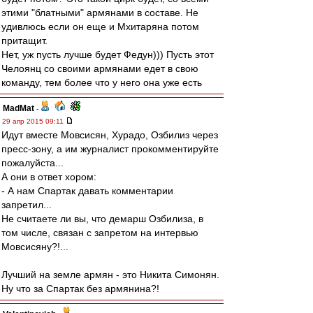
этими "блатными" армянами в составе. Не
удивлюсь если он еще и Мхитаряна потом
притащит.
Нет, уж пусть лучше будет Федун))) Пусть этот
Челоянц со своими армянами едет в свою
команду, тем более что у него она уже есть
MadMat
-
29 апр 2015 09:11
Идут вместе Мовсисян, Хурадо, Озбилиз через
пресс-зону, а им журналист прокомментируйте
пожалуйста...
А они в ответ хором:
- А нам Спартак давать комментарии
запретил...
Не считаете ли вы, что демарш Озбилиза, в
том числе, связан с запретом на интервью
Мовсисяну?!...
Лучший на земле армян - это Никита Симонян.
Ну что за Спартак без армянина?!