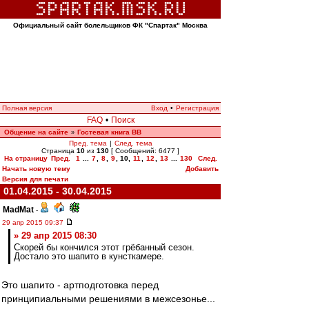
Официальный сайт болельщиков ФК "Спартак" Москва
Полная версия
Вход
•
Регистрация
FAQ
•
Поиск
Общение на сайте
Гостевая книга ВВ
»
Пред. тема
|
След. тема
Страница
10
из
130
[ Сообщений: 6477 ]
На страницу
Пред.
1
...
7
,
8
,
9
,
10
,
11
,
12
,
13
...
130
След.
Начать новую тему
Добавить
Версия для печати
01.04.2015 - 30.04.2015
MadMat
-
29 апр 2015 09:37
» 29 апр 2015 08:30
Скорей бы кончился этот грёбанный сезон.
Достало это шапито в кунсткамере.
Это шапито - артподготовка перед
принципиальными решениями в межсезонье...