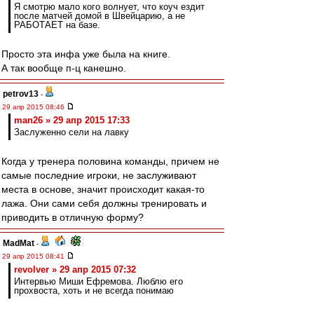
Я смотрю мало кого волнует, что коуч ездит
после матчей домой в Швейцарию, а не
РАБОТАЕТ на базе.
Просто эта инфа уже была на книге.
А так вообще п-ц канешно.
petrov13
-
29 апр 2015 08:46
man26 » 29 апр 2015 17:33
Заслуженно сели на лавку
Когда у тренера половина команды, причем не
самые последние игроки, не заслуживают
места в основе, значит происходит какая-то
лажа. Они сами себя должны тренировать и
приводить в отличную форму?
MadMat
-
29 апр 2015 08:41
revolver » 29 апр 2015 07:32
Интервью Миши Ефремова. Люблю его
прохвоста, хоть и не всегда понимаю