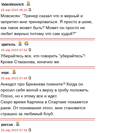
Valentinovich
-
29 апр 2015 08:10
Мовсисян: "Тренер сказал что я жирный и
запретил мне тренироваться. Я просто в шоке,
как такое может быть? Может он просто не
любит жирных потому что сам худой?"
зpитель
-
29 апр 2015 07:52
Убирайтесь все, кто говорить "убирайтесь"!
Кроме Стаканова, конечно же.
vepr.
-
29 апр 2015 07:46
Анекдот про Брежнева помните? Когда он
просил себя жопой к верху в гробу положить.
Плохо, но к этому все и идет.
Скоро время Карпина в Спартаке покажется
раем. От понимания этого, мне становится
страшно за любимый Клуб.
porcus
-
29 апр 2015 07:34