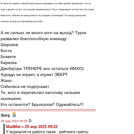
В свете последних событий еще больше убеждаюсь что Якин должен доработать. Что он
такого делает что вся эта шушера зашевелилась? Пусть продолжает чистить всю эту хрень.
Мовсисян, Озбилис на выход вместе Асхабадзе и Челоянцем. По поводу ветеранов,
понятно, всегда за спартаковца.[size=85]
А не сильно ли много кого на выход? Турок
развалил боеспособную команду:
Широков
Коста
Боккети
Кариока
Дзюба(при ТРЕНЕРЕ мог остаться ИМХО)
Хурадо не играет, а играет ЭБЕРТ
Жано
Озбилиса не подпускает
Те, кого я перечислил наголову сильнее
нынешних.
Кто останется? Брызгалов? Одумайтесь!!!
Borg
-
29 апр 2015 09:25
MadMat » 29 апр 2015 09:22
У журналиста работа такая - рейтинги газеты