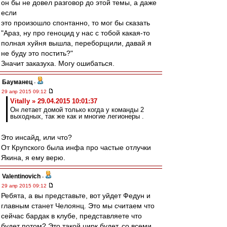
он бы не довел разговор до этой темы, а даже
если
это произошло спонтанно, то мог бы сказать
"Араз, ну про геноцид у нас с тобой какая-то
полная хуйня вышла, переборщили, давай я
не буду это постить?"
Значит заказуха. Могу ошибаться.
Бауманец
-
29 апр 2015 09:12
Vitally » 29.04.2015 10:01:37
Он летает домой только когда у команды 2
выходных, так же как и многие легионеры .
Это инсайд, или что?
От Крупского была инфа про частые отлучки
Якина, я ему верю.
Valentinovich
-
29 апр 2015 09:12
Ребята, а вы представьте, вот уйдет Федун и
главным станет Челоянц. Это мы считаем что
сейчас бардак в клубе, представляете что
будет потом? Это такой цирк будет, со всеми