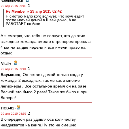
Valentinovich
-
29 апр 2015 09:03
Re:Member » 29 апр 2015 02:42
Я смотрю мало кого волнует, что коуч ездит
после матчей домой в Швейцарию, а не
РАБОТАЕТ на базе.
А я смотрю, что тебя не волнует, что до этих
выходных команда вместе с тренером провела
4 матча за две недели и все имели право на
отдых
Vitally
-
29 апр 2015 09:01
Бауманец
, Он летает домой только когда у
команды 2 выходных, так же как и многие
легионеры . Все остальное время он на базе!
Весной это было 2 раза! Такое же было и при
Валере!
ПСВ-81
-
29 апр 2015 08:57
В очередной раз удивляюсь количеству
неадекватов на книге.Ну это не смешно ,