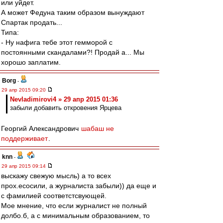
или уйдет.
А может Федуна таким образом вынуждают
Спартак продать...
Типа:
- Ну нафига тебе этот гемморой с
постоянными скандалами?! Продай а... Мы
хорошо заплатим.
Borg
-
29 апр 2015 09:20
Nevladimirovi4 » 29 апр 2015 01:36
забыли добавить откровения Ярцева
Георгий Александрович
шабаш не
поддерживает
.
knn
-
29 апр 2015 09:14
выскажу свежую мысль) а то всех
прох.есосили, а журналиста забыли)) да еще и
с фамилией соответстсвующей.
Мое мнение, что если журналист не полный
долбо.б, а с минимальным образованием, то