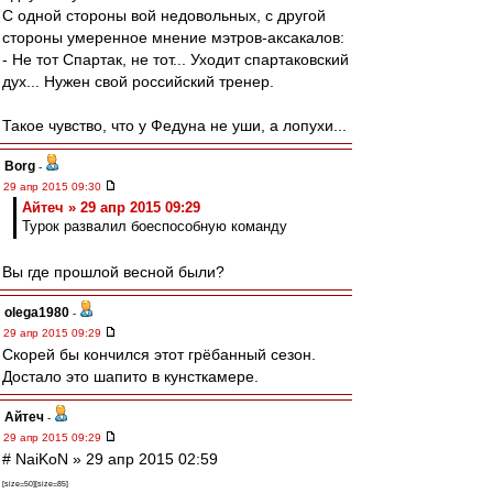
С одной стороны вой недовольных, с другой
стороны умеренное мнение мэтров-аксакалов:
- Не тот Спартак, не тот... Уходит спартаковский
дух... Нужен свой российский тренер.
Такое чувство, что у Федуна не уши, а лопухи...
Borg
-
29 апр 2015 09:30
Айтеч » 29 апр 2015 09:29
Турок развалил боеспособную команду
Вы где прошлой весной были?
olega1980
-
29 апр 2015 09:29
Скорей бы кончился этот грёбанный сезон.
Достало это шапито в кунсткамере.
Айтеч
-
29 апр 2015 09:29
# NaiKoN » 29 апр 2015 02:59
[size=50][size=85]