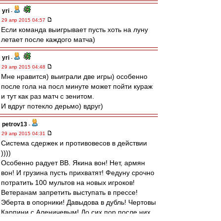
yri
-
29 апр 2015 04:57
Если команда выигрывает пусть хоть на луну
летает после каждого матча)
yri
-
29 апр 2015 04:48
Мне нравится) выиграли две игры) особенно
после гола на посл минуте может пойти кураж
и тут как раз матч с зенитом.
И вдруг потекло дерьмо) вдруг)
petrov13
-
29 апр 2015 04:31
Система сдержек и противовесов в действии
))))
Особенно радует ВВ. Якина вон! Нет, армян
вон! И грузина пусть прихватят! Федуну срочно
потратить 100 мультов на новых игроков!
Ветеранам запретить выступать в прессе!
Эберта в опорники! Давыдова в дубль! Чертовы
Карпини с Аленичевым! До сих пор после них