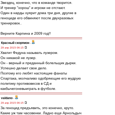
Звездец, конечно, что в команде творится.
И тренер "хорош" и игроки не отстают.
Один в нарды хуярит дома три дня, другие в
геноциде его обвиняют после двухразовых
тренировок..
Верните Карпина и 2009 год!!
Красный скорпион
-
29 апр 2015 06:15
Хватит Федуна называть лузером.
Он никакой не лузер.
Он - верный и преданный болельщик дырки.
Успешно делает свое дело.
Поэтому его любят настоящие фанаты
Спартака, молчаливо одобряющие его мудрую
политику противовесов в СД и
какбычегоневыиграть в футболе.
valdano
-
29 апр 2015 06:15
За геноцид предъявить, это конечно, круто.
Какие уж там часовенки. Ладно еще Арнольдыч