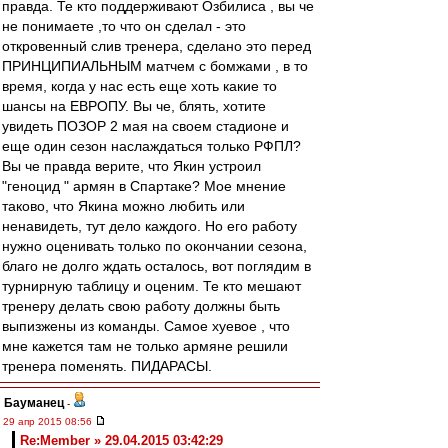
правда. Те кто поддерживают Озбилиса , вы че
не понимаете ,то что он сделал - это
откровенный слив тренера, сделано это перед
ПРИНЦИПИАЛЬНЫМ матчем с бомжами , в то
время, когда у нас есть еще хоть какие то
шансы на ЕВРОПУ. Вы че, блять, хотите
увидеть ПОЗОР 2 мая на своем стадионе и
еще один сезон наслаждаться только РФПЛ?
Вы че правда верите, что Якин устроил
"геноцид " армян в Спартаке? Мое мнение
таково, что Якина можно любить или
ненавидеть, тут дело каждого. Но его работу
нужно оценивать только по окончании сезона,
благо не долго ждать осталось, вот поглядим в
турнирную таблицу и оценим. Те кто мешают
тренеру делать свою работу должны быть
выпизжены из команды. Самое хуевое , что
мне кажется там не только армяне решили
тренера поменять. ПИДАРАСЫ.
Бауманец
-
29 апр 2015 08:56
Re:Member » 29.04.2015 03:42:29