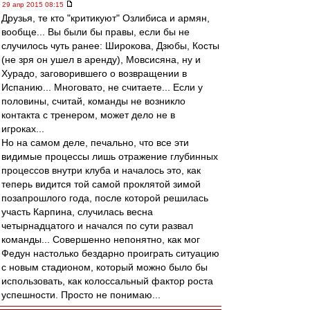
29 апр 2015 08:15
Друзья, те кто "критикуют" Озлибиса и армян,
вообще... Вы были бы правы, если бы не
случилось чуть ранее: Широкова, Дзюбы, Косты
(не зря он ушел в аренду), Мовсисяна, ну и
Хурадо, заговорившего о возвращении в
Испанию... Многовато, не считаете... Если у
половины, считай, команды не возникло
контакта с тренером, может дело не в
игроках...
Но на самом деле, печально, что все эти
видимые процессы лишь отражение глубинных
процессов внутри клуба и началось это, как
теперь видится той самой проклятой зимой
позапрошлого года, после которой решилась
участь Карпина, случилась весна
четырнадцатого и начался по сути развал
команды... Совершенно непонятно, как мог
Федун настолько бездарно проиграть ситуацию
с новым стадионом, который можно было бы
использовать, как колоссальный фактор роста
успешности. Просто не понимаю...