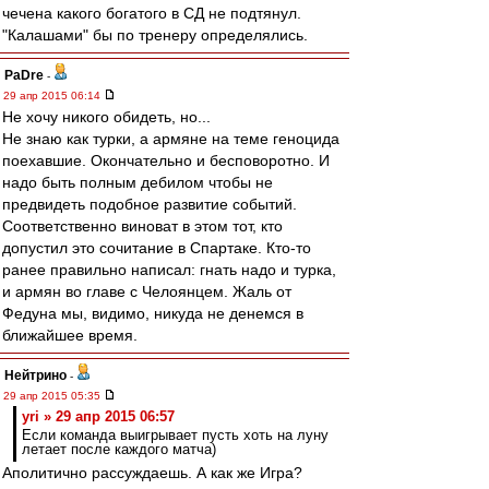
чечена какого богатого в СД не подтянул.
"Калашами" бы по тренеру определялись.
PaDre
-
29 апр 2015 06:14
Не хочу никого обидеть, но...
Не знаю как турки, а армяне на теме геноцида
поехавшие. Окончательно и бесповоротно. И
надо быть полным дебилом чтобы не
предвидеть подобное развитие событий.
Соответственно виноват в этом тот, кто
допустил это сочитание в Спартаке. Кто-то
ранее правильно написал: гнать надо и турка,
и армян во главе с Челоянцем. Жаль от
Федуна мы, видимо, никуда не денемся в
ближайшее время.
Нейтрино
-
29 апр 2015 05:35
yri » 29 апр 2015 06:57
Если команда выигрывает пусть хоть на луну
летает после каждого матча)
Аполитично рассуждаешь. А как же Игра?