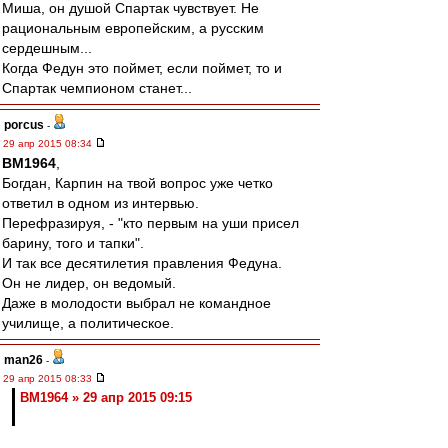
Миша, он душой Спартак чувствует. Не
рациональным европейским, а русским
сердешным...
Когда Федун это поймет, если поймет, то и
Спартак чемпионом станет...
porcus
-
29 апр 2015 08:34
BM1964
,
Богдан, Карпин на твой вопрос уже четко
ответил в одном из интервью.
Перефразируя, - "кто первым на уши присел
барину, того и тапки".
И так все десятилетия правления Федуна.
Он не лидер, он ведомый.
Даже в молодости выбрал не командное
училище, а политическое.
man26
-
29 апр 2015 08:33
BM1964 » 29 апр 2015 09:15