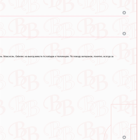
ь. Мовсисян, Озбилис на выход вместе Асхабадзе и Челоянцем. По поводу ветеранов, понятно, всегда за