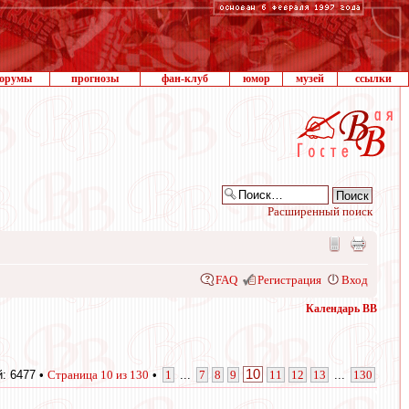
орумы
прогнозы
фан-клуб
юмор
музей
ссылки
Расширенный поиск
FAQ
Регистрация
Вход
Календарь ВВ
10
: 6477 •
Страница
10
из
130
•
1
...
7
8
9
11
12
13
...
130