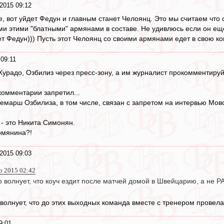
2015 09:12
е, вот уйдет Федун и главным станет Челоянц. Это мы считаем что 
семи этими "блатными" армянами в составе. Не удивлюсь если он е
ет Федун))) Пусть этот Челоянц со своими армянами едет в свою ко
 09:11
Хурадо, Озбилиз через пресс-зону, а им журналист прокомментируй
комментарии запретил...
демарш Озбилиза, в том числе, связан с запретом на интервью Мовс
- это Никита Симонян.
армянина?!
2015 09:03
р 2015 02:42
 волнует, что коуч ездит после матчей домой в Швейцарию, а не 
 волнует, что до этих выходных команда вместе с тренером провела
9:01