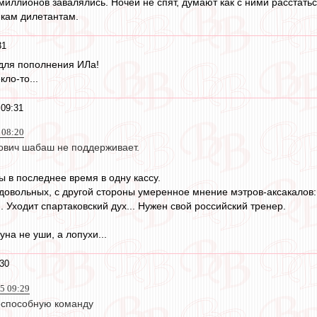
миллионов завалялись. Ночей не спят, думают как с ними расстатьс
кам дилетантам.
31
 для пополнения ИЛа!
ло-то...
 09:31
 08:20
ович шабаш не поддерживает.
ы в последнее время в одну кассу.
довольных, с другой стороны умеренное мнение мэтров-аксакалов:
... Уходит спартаковский дух... Нужен свой российский тренер.
уна не уши, а лопухи...
:30
5 09:29
еспособную команду