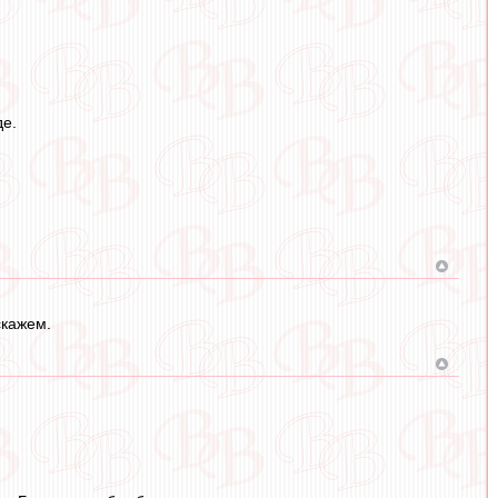
де.
скажем.