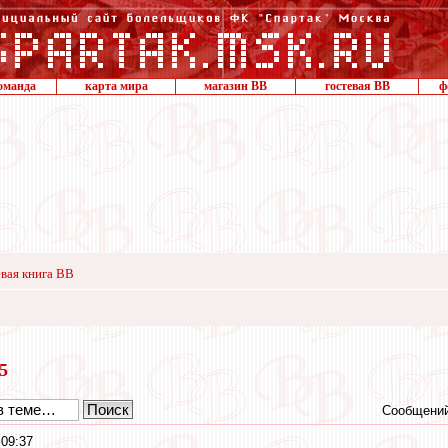
оманда
карта мира
магазин ВВ
гостевая ВВ
ф
вая книга ВВ
15
Сообщений
 09:37