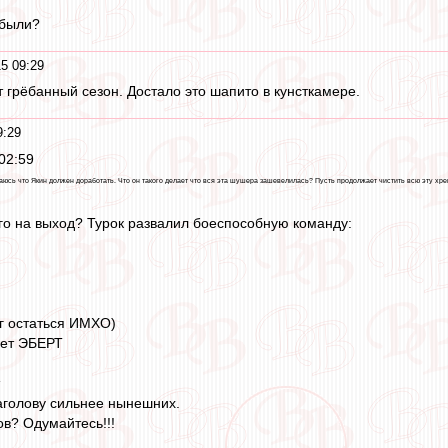
 были?
5 09:29
т грёбанный сезон. Достало это шапито в кунсткамере.
9:29
02:59
сь что Якин должен доработать. Что он такого делает что вся эта шушера зашевелилась? Пусть продолжает чистить всю эту хрен
ого на выход? Турок развалил боеспособную команду:
г остаться ИМХО)
ает ЭБЕРТ
наголову сильнее нынешних.
ов? Одумайтесь!!!