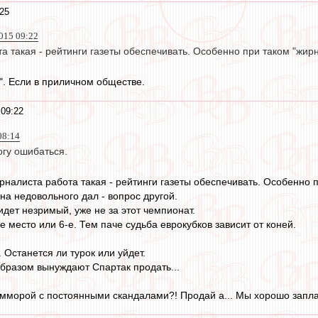
:25
015 09:22
а такая - рейтинги газеты обеспечивать. Особенно при таком "жир
". Если в приличном обществе.
 09:22
08:14
огу ошибаться.
урналиста работа такая - рейтинги газеты обеспечивать. Особенно 
 на недовольного дал - вопрос другой.
идет незримый, уже не за этот чемпионат.
е место или 6-е. Тем паче судьба еврокубков зависит от коней.
 Останется ли турок или уйдет.
бразом вынуждают Спартак продать...
гемморой с постоянными скандалами?! Продай а... Мы хорошо запл