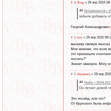
#
Borg
» 29 апр 2015 09
Nevladimirovi4 » 2
забыли добавить о
Георгий Александрович
#
knn
» 29 апр 2015 09:
выскажу свежую мысль) 
Мое мнение, что если ж
это произошло спонтанно
постить?"
Значит заказуха. Могу о
#
Бауманец
» 29 апр 201
Vitally » 29.04.201
Он летает домой то
Это инсайд, или что?
От Крупского была инфа