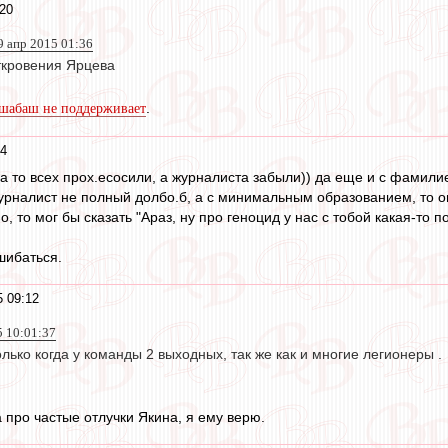
:20
9 апр 2015 01:36
ткровения Ярцева
.
шабаш не поддерживает
14
а то всех прох.есосили, а журналиста забыли)) да еще и с фамили
урналист не полный долбо.б, а с минимальным образованием, то он
, то мог бы сказать "Араз, ну про геноцид у нас с тобой какая-то
шибаться.
5 09:12
5 10:01:37
лько когда у команды 2 выходных, так же как и многие легионеры .
 про частые отлучки Якина, я ему верю.