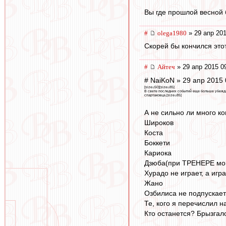
Вы где прошлой весной
#
olega1980
» 29 апр 201
Скорей бы кончился это
#
Айтеч
» 29 апр 2015 0
# NaiKoN » 29 апр 2015 
[size=50][size=85]
В свете последних событий еще больше убеждаю
спартаковца.[size=85]
А не сильно ли много к
Широков
Коста
Боккети
Кариока
Дзюба(при ТРЕНЕРЕ мо
Хурадо не играет, а игр
Жано
Озбилиса не подпускает
Те, кого я перечислил 
Кто останется? Брызгал