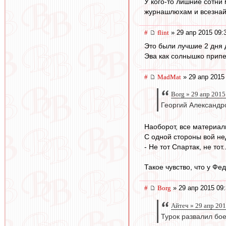
У кого-то лишние сотни 
журнашлюхам и всезнай
#
flint
» 29 апр 2015 09:
Это были лучшие 2 дня
Эва как солнышко припек
#
MadMat
» 29 апр 2015
Borg » 29 апр 2015
Георгий Александр
Наоборот, все материал
С одной стороны вой не
- Не тот Спартак, не тот
Такое чувство, что у Фед
#
Borg
» 29 апр 2015 09
Айтеч » 29 апр 201
Турок развалил бо