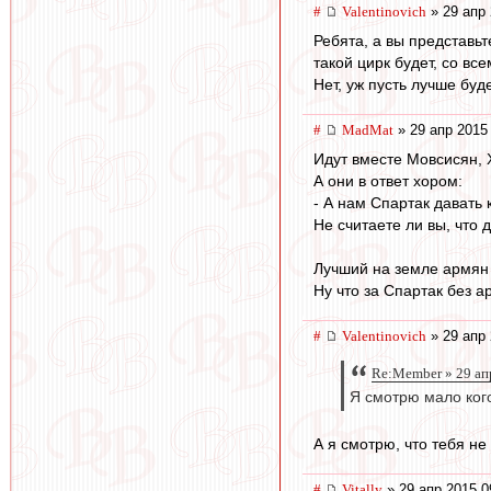
#
Valentinovich
» 29 апр 
Ребята, а вы представьт
такой цирк будет, со в
Нет, уж пусть лучше буд
#
MadMat
» 29 апр 2015
Идут вместе Мовсисян, 
А они в ответ хором:
- А нам Спартак давать 
Не считаете ли вы, что 
Лучший на земле армян 
Ну что за Спартак без 
#
Valentinovich
» 29 апр 
Re:Member » 29 ап
Я смотрю мало кого
А я смотрю, что тебя не
#
Vitally
» 29 апр 2015 0