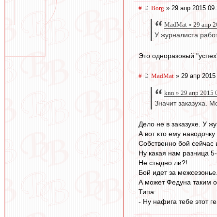
#
Borg
» 29 апр 2015 09
MadMat » 29 апр 2
У журналиста работ
Это одноразовый "успех
#
MadMat
» 29 апр 2015
knn » 29 апр 2015 
Значит заказуха. М
Дело не в заказухе. У ж
А вот кто ему наводочку
Собственно бой сейчас 
Ну какая нам разница 5-
Не стыдно ли?!
Бой идет за межсезонье.
А может Федуна таким о
Типа:
- Ну нафига тебе этот 