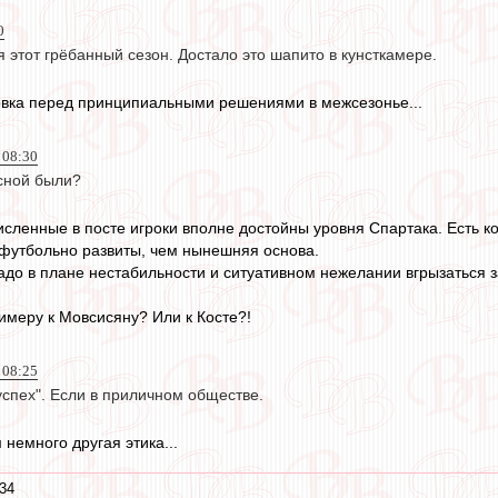
0
 этот грёбанный сезон. Достало это шапито в кунсткамере.
овка перед принципиальными решениями в межсезонье...
 08:30
сной были?
исленные в посте игроки вполне достойны уровня Спартака. Есть к
футбольно развиты, чем нынешняя основа.
радо в плане нестабильности и ситуативном нежелании вгрызаться 
римеру к Мовсисяну? Или к Косте?!
 08:25
успех". Если в приличном обществе.
 немного другая этика...
:34