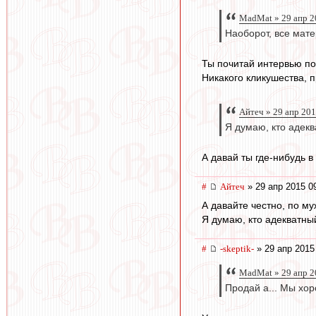
MadMat » 29 апр 2
Наоборот, все мате
Ты почитай интервью по 
Никакого кликушества, 
Айтеч » 29 апр 201
Я думаю, кто адекв
А давай ты где-нибудь в
#
Айтеч
» 29 апр 2015 0
А давайте честно, по м
Я думаю, кто адекватны
#
-skeptik-
» 29 апр 2015
MadMat » 29 апр 2
Продай а... Мы хо