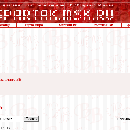
оманда
карта мира
магазин ВВ
гостевая ВВ
ф
вая книга ВВ
15
Сообще
 13:08