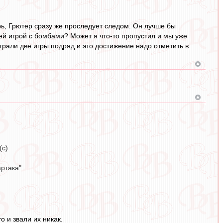
ерь, Грютер сразу же проследует следом. Он лучше бы
ей игрой с бомбами? Может я что-то пропустил и мы уже
рали две игры подряд и это достижение надо отметить в
(с)
артака"
 и звали их никак.