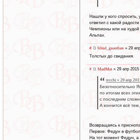
Нашли у кого спросить, 
ответил с какой радост
Чемпионы или на худой 
Альпах.
#
blind_guardian
» 29 апр
Толстых до свидания.
#
MadMat
» 29 апр 2015
recchi » 29 апр 201
Безотносительно Я
по итогам всех эти
с последним сложне
А кончится всё тем
Возвращаясь к присноп
Первое: Федун в футбол
На тот момент Федун, а