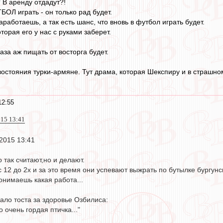
 В аренду отдадут?!
ТБОЛ играть - он только рад будет.
аработаешь, а так есть шанс, что вновь в футбол играть будет.
торая его у нас с руками заберет.
за аж пищать от восторга будет.
остояния турки-армяне. Тут драма, которая Шекспиру и в страшном 
12:55
015 13:41
 2015 13:41
 так считают,но и делают.
с 12 до 2х и за это время они успевают выжрать по бутылке бургунс
онимаешь какая работа...
чало тоста за здоровье Озбилиса:
 очень гордая птичка..."