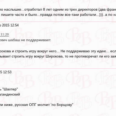
о наслышке...отработал 8 лет одним из трех директоров (два фра
ак пишите часто и было...правда потом все-таки работали...)))..а по н
р 2015 12:54
 11:20
ович шабаш не поддерживает.
окова и строить игру вокруг него... Не поддерживаю эту идею... е
зывает строить игру вокруг Широкова, то не противоречат ли его за
5 12:53
ь "Шахтер"
агандинский
ли ниже, русская ОПГ молчит 'по Борщову"