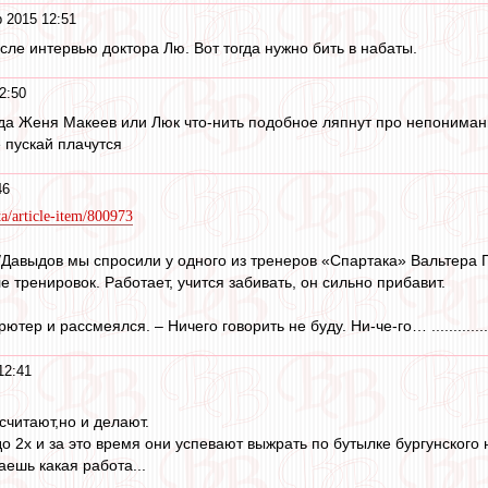
 2015 12:51
сле интервью доктора Лю. Вот тогда нужно бить в набаты.
2:50
гда Женя Макеев или Люк что-нить подобное ляпнут про непонимани
 пускай плачутся
46
ta/article-item/800973
н/Давыдов мы спросили у одного из тренеров «Спартака» Вальтера 
е тренировок. Работает, учится забивать, он сильно прибавит.
тер и рассмеялся. – Ничего говорить не буду. Ни-че-го… ..............
12:41
считают,но и делают.
до 2х и за это время они успевают выжрать по бутылке бургунского 
ешь какая работа...