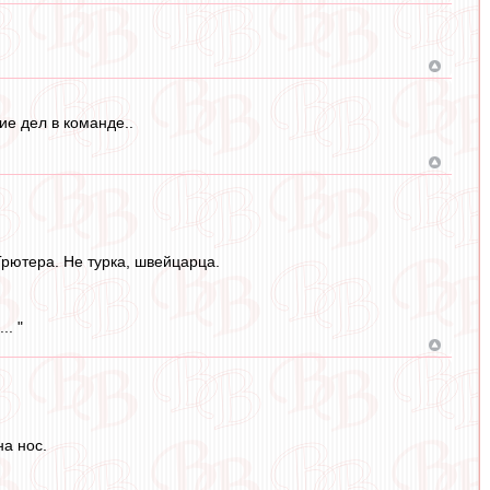
е дел в команде..
Грютера. Не турка, швейцарца.
.. "
на нос.