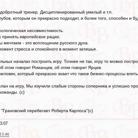
 добротный тренер. Дисциплинированный умелый и т.п.
лубов, которым он прекрасно подходит, и более того, способен и бу
ихологическая несовместимость.
х принять европейское рацио.
ы мечтаем - это воплощение русского духа.
омент стресса и спокойного в момент затишья.
ных началах построить игру. Точнее не так, игру то можно построи
об этом говорит Романцев, об этом говорит Ярцев.
человек, который прекрасно знает что такое бизнес-процессы влит
лан на игру, Мы изучили слабые стороны соперника и успешно пр
команды. (с)
 "Грановский перебегает Роберта Карлоса"(с)
3:07
13:46