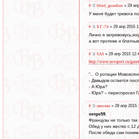
#
blind_guardian
» 29 апр
У меня будет тревога по
#
Б.Г.-74
» 29 апр 2015 1
Лично я затревожусь,ко
а вот протеже и блатные
#
SAS
» 29 апр 2015 12:
http://www.sovsport.ru/gaze
"... О ротации Мовсися
- Давыдов остается посл
- А Юра?
- Юра? – переспросил Грю
#
авоська
» 29 апр 2015 
serge59
,
Французы не только так 
Обед у них жестко с 12 
После обеда сам понима