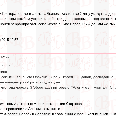
у Грютера, он же в связке с Якином, как только Якину укажут на дв
и они всем штабом устроили себе три дня выходных перед важнейш
конец забранировали себе место в Лиге Европы? Ах да, мы же выиг
 2015 12:57
 12:56
5 10:44
кина,
х событий ясно, что Озбилис, Юра и Челоянц - "давай, досвидание" 
е наверно разобраться будет, увы...
, что года через 2-3 Эберт даст интервью: "Аленичев - тупик для Сп
амятному интервью Аленичева против Старкова.
е в сравнении с Аленичевым никто.
 тем-более Первак в Спартаке в сравнении с Аленичевым были никто