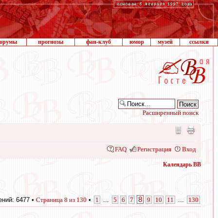
орумы
прогнозы
фан-клуб
юмор
музей
ссылки
Расширенный поиск
FAQ
Регистрация
Вход
Календарь ВВ
8
ний: 6477 •
Страница
8
из
130
•
1
...
5
6
7
9
10
11
...
130