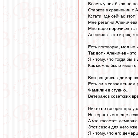
Власть у них была не по
Старков в сравнении с 
Кстати, где сейчас этот 
Мне регалии Аленичева 
Мне надо перечислять 
Аленичев - это игрок, к
Есть поговорка, мол не
Так вот - Аленичев - эт
Я к тому, что тогда бы
Как можно было имея оп
Возвращаясь к демаршам
Есть ли в современном 
Фамилии в студию...
Ветеранов советских вре
Никто не говорит про ув
Но терпеть его еще сез
А что касается демарша 
Этот сезон для него уже
Я к тому, что его демар