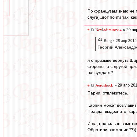
По французам знаю не п
слуга)..вот почти так, к
#
Nevladimirovi4
» 29 ап
Borg » 29 апр 2015
Георгий Александр
я о призыве вернуть Шир
стороны, а с другой при
рассуждает?
#
Aeroshock
» 29 апр 201
Парни, отвлекитесь.
Карпин может возглавит
Правда, выдохните, кар
И да, правильно замети
Обратили внимание??))