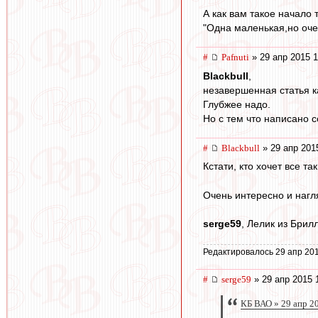
А как вам такое начало 
"Одна маленькая,но очен
#
Pafnuti
» 29 апр 2015 1
Blackbull
,
незавершенная статья ка
Глубжее надо.
Но с тем что написано с
#
Blackbull
» 29 апр 201
Кстати, кто хочет все т
Очень интересно и нагля
serge59
, Лелик из Брил
Редактировалось 29 апр 201
#
serge59
» 29 апр 2015 
КБ ВАО » 29 апр 2