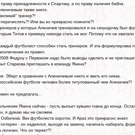
 праву принадлежности к Спартаку, а по праву наличия бабла.
Аленичевым также никто.
"великий" тренер?!
перечислять?! Или вы их прекрасно помните?!
тренеров у которых Аленичев тренировался и на секундочку был 
оторым Титов к примеру никогда стать не мог. Потому что не хватало
 каждый футболист способен стать тренером. И эта формулировка пр
о исключение из правил.
 в 2008 Федуну с Перваком надо было выводы сделать и не приглаша
ыт Старкова приглашать в команду Якина?
: Эберт в сравнении с Аленичевым никто и звать его никак.
российском футболе человек более титулованный чем Аленичев?!
мен не предлагать...
ольнение Якина сейчас - пусть выпьет кувшин говна до конца. Оста
он, я думаю мы не сможем.
Озбилиза. Век футболиста короток. И Араз это прекрасно знает.
 потерян - он надеялся, выходя на замену, начинать набирать форм
ш логичен. Что он теряет?!