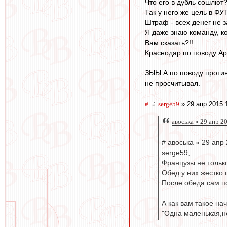
Что его в дубль сошлют?
Так у него же цель в ФУ
Штраф - всех денег не з
Я даже знаю команду, ко
Вам сказать?!!
Краснодар по поводу Ара
ЗЫЫ А по поводу против
не просчитывал.
#
serge59
» 29 апр 2015 
авоська » 29 апр 2
# авоська » 29 апр
serge59,
Французы не только
Обед у них жестко 
После обеда сам п
А как вам такое на
"Одна маленькая,но