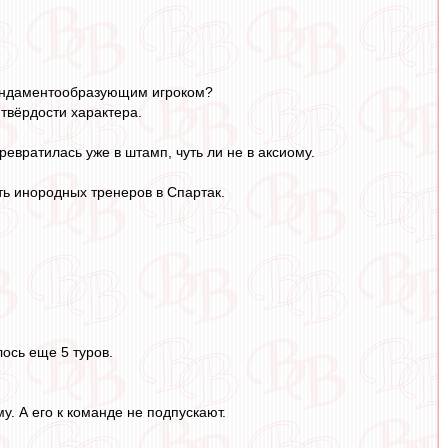
фундаментообразующим игроком?
 твёрдости характера.
евратилась уже в штамп, чуть ли не в аксиому.
ть инородных тренеров в Спартак.
лось еще 5 туров.
у. А его к команде не подпускают.