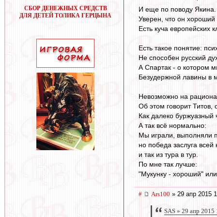
СБОР ДЕНЕЖНЫХ СРЕДСТВ
И еще по поводу Якина.
ДЛЯ ДЕТЕЙ ТОЛИКА ГЕРЦЫНА
Уверен, что он хороший
Есть куча европейских к
Есть такое понятие: пс
Не способен русский ду
А Спартак - о котором м
Безудержной лавины в м
Невозможно на рациональ
Об этом говорит Титов, 
Как далеко буржуазный 
А так всё нормально:
Мы играли, выполняли п
но победа заслуга всей 
и так из тура в тур.
По мне так лучше:
"Мукунку - хороший" или
#
Ars100
» 29 апр 2015 1
SAS » 29 апр 2015 