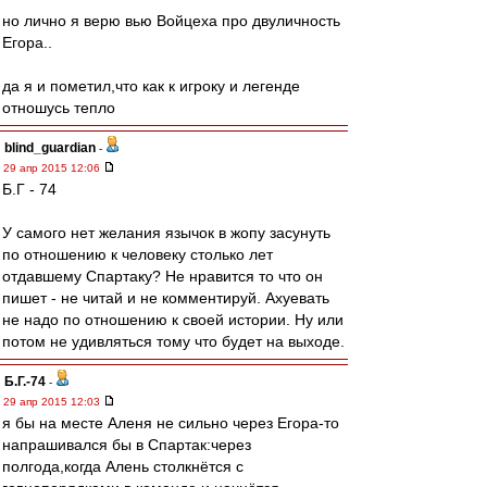
но лично я верю вью Войцеха про двуличность
Егора..
да я и пометил,что как к игроку и легенде
отношусь тепло
blind_guardian
-
29 апр 2015 12:06
Б.Г - 74
У самого нет желания язычок в жопу засунуть
по отношению к человеку столько лет
отдавшему Спартаку? Не нравится то что он
пишет - не читай и не комментируй. Ахуевать
не надо по отношению к своей истории. Ну или
потом не удивляться тому что будет на выходе.
Б.Г.-74
-
29 апр 2015 12:03
я бы на месте Аленя не сильно через Егора-то
напрашивался бы в Спартак:через
полгода,когда Алень столкнётся с