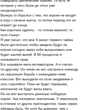
совершать циклические ошибки. То есть те
которые у него были до этого уже
неоднократно.
Валера то боролся с тем, что игроки не входят
в игру с начала матча, то потом период что не
играют до конца.
Как короткое одеяло, - то голова мерзнет, то
ноги стынут.
Я уже писал, что мне 5 минут первого тайма
было достаточно чтобы увидеть-будут ли
игроки сегодня через себя выпрыгивать или
будет шаляй-валяй. В 90 процентах я
оказывался прав.
Его называли мега-мотиватором. А я считал
по-другому. Он никак не мог настроить команду
на серьезную борьбу с командами ниже
классом. Вот выходили на поле академики и
хоть стреляйся. Пока не будет перерыва,
жопоногие не будут жилы рвать.
Он не мог выстроить длинную победную
серию. Как положено чемпионам. У чемпионов
в отличие от других претендентов- такие серии
обязаны быть. Ну хотя бы длиннее, чем у