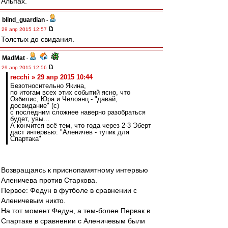
Альпах.
blind_guardian
-
29 апр 2015 12:57
Толстых до свидания.
MadMat
-
29 апр 2015 12:56
recchi » 29 апр 2015 10:44
Безотносительно Якина,
по итогам всех этих событий ясно, что
Озбилис, Юра и Челоянц - "давай,
досвидание" (с)
с последним сложнее наверно разобраться
будет, увы...
А кончится всё тем, что года через 2-3 Эберт
даст интервью: "Аленичев - тупик для
Спартака"
Возвращаясь к приснопамятному интервью
Аленичева против Старкова.
Первое: Федун в футболе в сравнении с
Аленичевым никто.
На тот момент Федун, а тем-более Первак в
Спартаке в сравнении с Аленичевым были