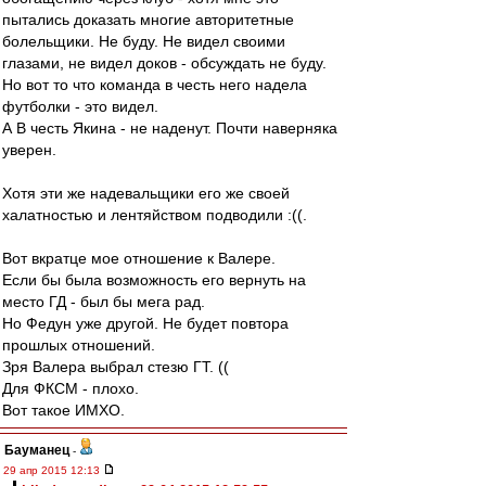
пытались доказать многие авторитетные
болельщики. Не буду. Не видел своими
глазами, не видел доков - обсуждать не буду.
Но вот то что команда в честь него надела
футболки - это видел.
А В честь Якина - не наденут. Почти наверняка
уверен.
Хотя эти же надевальщики его же своей
халатностью и лентяйством подводили :((.
Вот вкратце мое отношение к Валере.
Если бы была возможность его вернуть на
место ГД - был бы мега рад.
Но Федун уже другой. Не будет повтора
прошлых отношений.
Зря Валера выбрал стезю ГТ. ((
Для ФКСМ - плохо.
Вот такое ИМХО.
Бауманец
-
29 апр 2015 12:13