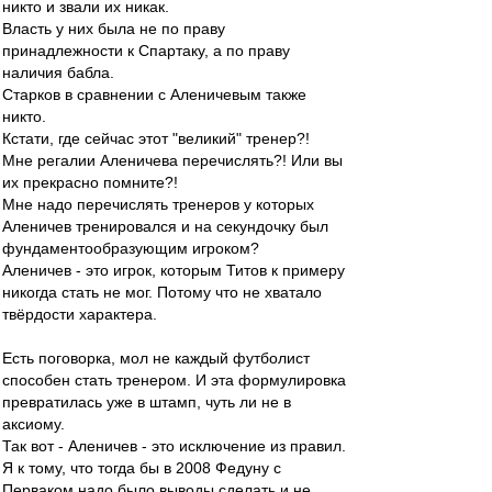
никто и звали их никак.
Власть у них была не по праву
принадлежности к Спартаку, а по праву
наличия бабла.
Старков в сравнении с Аленичевым также
никто.
Кстати, где сейчас этот "великий" тренер?!
Мне регалии Аленичева перечислять?! Или вы
их прекрасно помните?!
Мне надо перечислять тренеров у которых
Аленичев тренировался и на секундочку был
фундаментообразующим игроком?
Аленичев - это игрок, которым Титов к примеру
никогда стать не мог. Потому что не хватало
твёрдости характера.
Есть поговорка, мол не каждый футболист
способен стать тренером. И эта формулировка
превратилась уже в штамп, чуть ли не в
аксиому.
Так вот - Аленичев - это исключение из правил.
Я к тому, что тогда бы в 2008 Федуну с
Перваком надо было выводы сделать и не