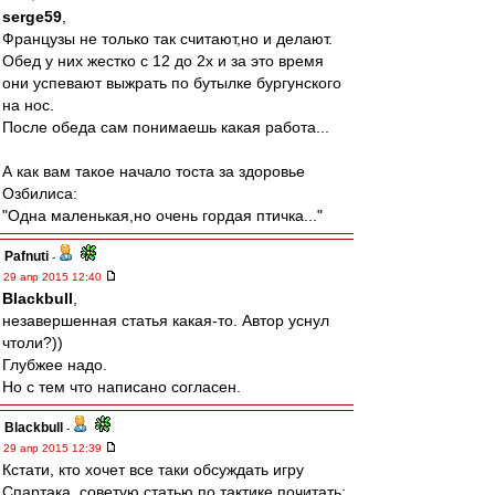
serge59
,
Французы не только так считают,но и делают.
Обед у них жестко с 12 до 2х и за это время
они успевают выжрать по бутылке бургунского
на нос.
После обеда сам понимаешь какая работа...
А как вам такое начало тоста за здоровье
Озбилиса:
"Одна маленькая,но очень гордая птичка..."
Pafnuti
-
29 апр 2015 12:40
Blackbull
,
незавершенная статья какая-то. Автор уснул
чтоли?))
Глубжее надо.
Но с тем что написано согласен.
Blackbull
-
29 апр 2015 12:39
Кстати, кто хочет все таки обсуждать игру
Спартака, советую статью по тактике почитать: