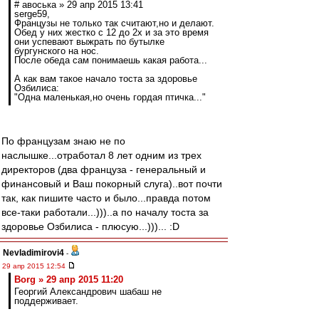
# авоська » 29 апр 2015 13:41
serge59,
Французы не только так считают,но и делают.
Обед у них жестко с 12 до 2х и за это время
они успевают выжрать по бутылке
бургунского на нос.
После обеда сам понимаешь какая работа...
А как вам такое начало тоста за здоровье
Озбилиса:
"Одна маленькая,но очень гордая птичка..."
По французам знаю не по
наслышке...отработал 8 лет одним из трех
директоров (два француза - генеральный и
финансовый и Ваш покорный слуга)..вот почти
так, как пишите часто и было...правда потом
все-таки работали...)))..а по началу тоста за
здоровье Озбилиса - плюсую...)))... :D
Nevladimirovi4
-
29 апр 2015 12:54
Borg » 29 апр 2015 11:20
Георгий Александрович шабаш не
поддерживает.