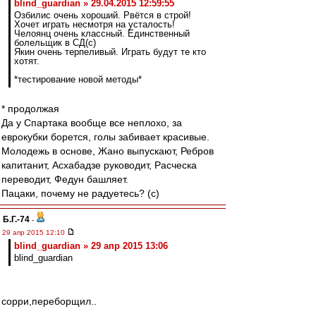
blind_guardian » 29.04.2015 12:59:55
Озбилис очень хороший. Рвётся в строй!
Хочет играть несмотря на усталость!
Челоянц очень классный. Единственный
болельщик в СД(с)
Якин очень терпеливый. Играть будут те кто
хотят.
*тестирование новой методы*
* продолжая
Да у Спартака вообще все неплохо, за
еврокубки борется, голы забивает красивые.
Молодежь в основе, Жано выпускают, Ребров
капитанит, Асхабадзе руководит, Расческа
переводит, Федун башляет.
Пацаки, почему не радуетесь? (с)
Б.Г.-74
-
29 апр 2015 12:10
blind_guardian » 29 апр 2015 13:06
blind_guardian
сорри,переборщил..