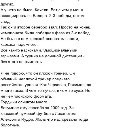
других.
А у него не было. Качели. Вот с чем у меня
ассоциировался Валера. 2-3 победы, потом
спад.
Так он и второе серебро взял. Просто на конец
чемпионата была победная фаза из 2-х побед.
Не было в нем крепкой основательности,
каркаса надежного.
Все как-то наскоками. Эмоциональными
взрывами. А турнир на длинной дистанции -
без этого не выиграть.
Я не говорю, что он плохой тренер. Он
обычный неплохой тренер среднего
российского уровня. Как Черчесов, Рахимов, да
много таких. В чем-то лучше, в чем-то хуже. Но
не чемпионского формата.
Гордыни слишком много.
Безумное ему спасибо за 2009 год. За
классный чумовой футбол с Лисапетом
Алексом и Иудой. Жаль что нас срезали тогда
болотные.