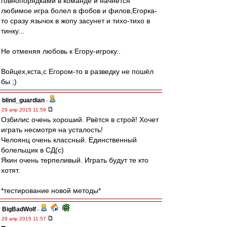
говнопорядками в команде и начнётся
любимое игра болел в фобов и филов,Егорка-
то сразу язычок в жопу засунет и тихо-тихо в
тинку...
Не отменяя любовь к Егору-игроку..
Войцех,кста,с Егором-то в разведку не пошёл
бы ;)
blind_guardian
-
29 апр 2015 11:59
Озбилис очень хороший. Рвётся в строй! Хочет
играть несмотря на усталость!
Челоянц очень классный. Единственный
болельщик в СД(с)
Якин очень терпеливый. Играть будут те кто
хотят.
*тестирование новой методы*
BigBadWolf
-
29 апр 2015 11:57