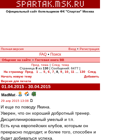
Официальный сайт болельщиков ФК "Спартак" Москва
Полная версия
Вход
•
Регистрация
FAQ
•
Поиск
Общение на сайте
Гостевая книга ВВ
»
Пред. тема
|
След. тема
Страница
8
из
130
[ Сообщений: 6477 ]
На страницу
Пред.
1
...
5
,
6
,
7
,
8
,
9
,
10
,
11
...
130
След.
Начать новую тему
Добавить
Версия для печати
01.04.2015 - 30.04.2015
MadMat
-
29 апр 2015 13:08
И еще по поводу Якина.
Уверен, что он хороший добротный тренер.
Дисциплинированный умелый и т.п.
Есть куча европейских клубов, которым он
прекрасно подходит, и более того, способен и
будет добиваться успеха.