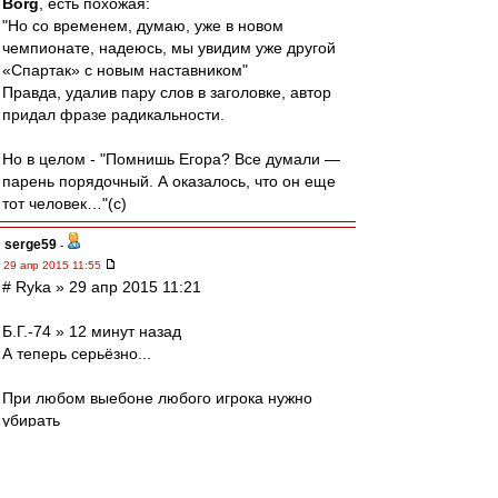
Borg
, есть похожая:
"Но со временем, думаю, уже в новом
чемпионате, надеюсь, мы увидим уже другой
«Спартак» с новым наставником"
Правда, удалив пару слов в заголовке, автор
придал фразе радикальности.
Но в целом - "Помнишь Егора? Все думали —
парень порядочный. А оказалось, что он еще
тот человек…"(с)
serge59
-
29 апр 2015 11:55
# Ryka » 29 апр 2015 11:21
Б.Г.-74 » 12 минут назад
А теперь серьёзно...
При любом выебоне любого игрока нужно
убирать
Соглашусь безоговорочно!