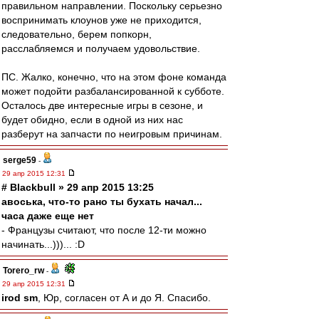
правильном направлении. Поскольку серьезно
воспринимать клоунов уже не приходится,
следовательно, берем попкорн,
расслабляемся и получаем удовольствие.
ПС. Жалко, конечно, что на этом фоне команда
может подойти разбалансированной к субботе.
Осталось две интересные игры в сезоне, и
будет обидно, если в одной из них нас
разберут на запчасти по неигровым причинам.
serge59
-
29 апр 2015 12:31
# Blackbull » 29 апр 2015 13:25
авоська, что-то рано ты бухать начал...
часа даже еще нет
- Французы считают, что после 12-ти можно
начинать...)))... :D
Torero_rw
-
29 апр 2015 12:31
irod sm
, Юр, согласен от А и до Я. Спасибо.