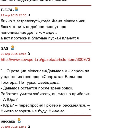
Б.Г.-74
-
29 апр 2015 12:50
Лично я затревожусь,когда Женя Макеев или
Люк что-нить подобное ляпнут про
непонимание дел в команде..
а вот протеже и блатные пускай плачутся
SAS
-
29 апр 2015 12:46
http://www.sovsport.ru/gazeta/article-item/800973
"... О ротации Мовсисян/Давыдов мы спросили
у одного из тренеров «Спартака» Вальтера
Грютера. Не турка, швейцарца.
- Давыдов остается после тренировок.
Работает, учится забивать, он сильно прибавит.
- А Юра?
- Юра? – переспросил Грютер и рассмеялся. –
Ничего говорить не буду. Ни-че-го… ................ "
авоська
-
29 апр 2015 12:41