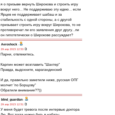
я о призыве вернуть Широкова и строить игру
вокруг него... Не поддерживаю эту идею... если
Ярцев не поддерживает шабаш и за
стабильность с одной стороны, а с другой
призывает строить игру вокруг Широкова, то не
противоречат ли его заявления друг другу...ли
он гипотетически о Широкове рассуждает?
Aeroshock
-
29 апр 2015 12:53
Парни, отвлекитесь.
Карпин может возглавить "Шахтер"
Правда, выдохните, карагандинский
И да, правильно заметили ниже, русская ОПГ
молчит 'по Борщову"
Обратили внимание??))
blind_guardian
-
29 апр 2015 12:51
У меня будет тревога после интервью доктора
Лю. Вот тогда нужно бить в набаты.