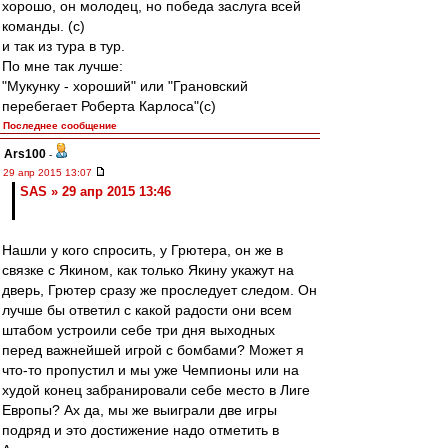
хорошо, он молодец, но победа заслуга всей
команды. (с)
и так из тура в тур.
По мне так лучше:
"Мукунку - хороший" или "Грановский
перебегает Роберта Карлоса"(с)
Последнее сообщение
Ars100
-
29 апр 2015 13:07
SAS » 29 апр 2015 13:46
Нашли у кого спросить, у Грютера, он же в
связке с Якином, как только Якину укажут на
дверь, Грютер сразу же проследует следом. Он
лучше бы ответил с какой радости они всем
штабом устроили себе три дня выходных
перед важнейшей игрой с бомбами? Может я
что-то пропустил и мы уже Чемпионы или на
худой конец забранировали себе место в Лиге
Европы? Ах да, мы же выиграли две игры
подряд и это достижение надо отметить в