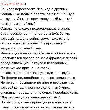
29 апр 2015 12:33
Ленивая перестрелка Леонида с другими
членами СД плавно перетекла в мощнейшую
артдуэль. От кого ждем следующий мерзкий
пасквиль из гаубицы?
Однако не следует недооценивать степень
баранообразности и упертости Бейсболки,
который на фоне войны может захотеть (а
скорее всего, и захочет) "от противного"
защитить протеже Якина.
Иначе - даже на взгляд обычного обывателя -
наблюдается провал по всем фронтам: прогиб
перед оппозицией в клубе и ветеранами,
фактическое признание своей
несостоятельности как руководителя клуба.
По форме недостойное, конечно, поливалово.
Но по сути, безнадега по игре и результатам,
которой конца и края не видно, при Якине,
очевидно преодолена не будет. Перефразируя:
"Других методов у меня для вас нет".
Посмотрим, к чему приведет n-ное по счету
шапито. Авось нелегкая на этот раз вывезет в