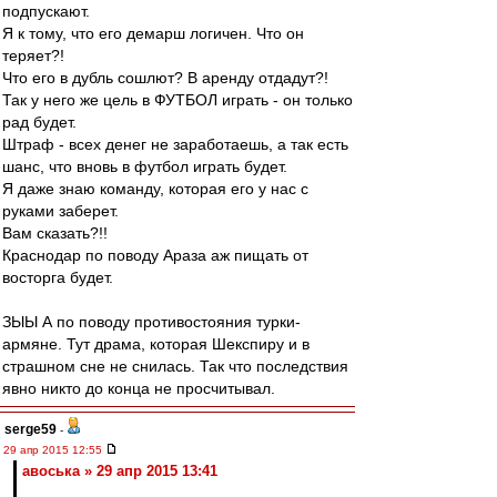
подпускают.
Я к тому, что его демарш логичен. Что он
теряет?!
Что его в дубль сошлют? В аренду отдадут?!
Так у него же цель в ФУТБОЛ играть - он только
рад будет.
Штраф - всех денег не заработаешь, а так есть
шанс, что вновь в футбол играть будет.
Я даже знаю команду, которая его у нас с
руками заберет.
Вам сказать?!!
Краснодар по поводу Араза аж пищать от
восторга будет.
ЗЫЫ А по поводу противостояния турки-
армяне. Тут драма, которая Шекспиру и в
страшном сне не снилась. Так что последствия
явно никто до конца не просчитывал.
serge59
-
29 апр 2015 12:55
авоська » 29 апр 2015 13:41