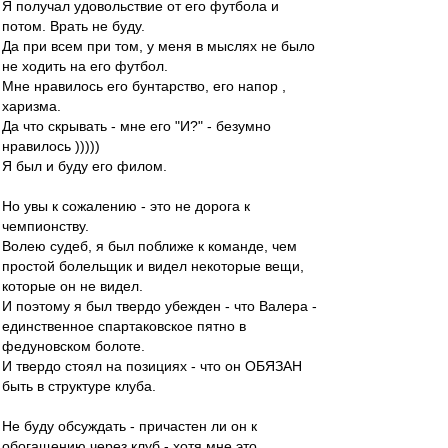
Я получал удовольствие от его футбола и
потом. Врать не буду.
Да при всем при том, у меня в мыслях не было
не ходить на его футбол.
Мне нравилось его бунтарство, его напор ,
харизма.
Да что скрывать - мне его "И?" - безумно
нравилось )))))
Я был и буду его филом.
Но увы к сожалению - это не дорога к
чемпионству.
Волею судеб, я был поближе к команде, чем
простой болельщик и видел некоторые вещи,
которые он не видел.
И поэтому я был твердо убежден - что Валера -
единственное спартаковское пятно в
федуновском болоте.
И твердо стоял на позициях - что он ОБЯЗАН
быть в структуре клуба.
Не буду обсуждать - причастен ли он к
обогащению через клуб - хотя мне это