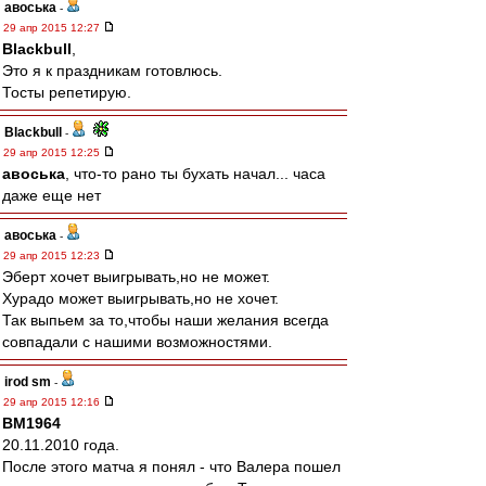
авоська
-
29 апр 2015 12:27
Blackbull
,
Это я к праздникам готовлюсь.
Тосты репетирую.
Blackbull
-
29 апр 2015 12:25
авоська
, что-то рано ты бухать начал... часа
даже еще нет
авоська
-
29 апр 2015 12:23
Эберт хочет выигрывать,но не может.
Хурадо может выигрывать,но не хочет.
Так выпьем за то,чтобы наши желания всегда
совпадали с нашими возможностями.
irod sm
-
29 апр 2015 12:16
BM1964
20.11.2010 года.
После этого матча я понял - что Валера пошел