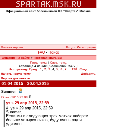
Официальный сайт болельщиков ФК "Спартак" Москва
Полная версия
Вход
•
Регистрация
FAQ
•
Поиск
Общение на сайте
Гостевая книга ВВ
»
Пред. тема
|
След. тема
Страница
4
из
130
[ Сообщений: 6477 ]
На страницу
Пред.
1
,
2
,
3
,
4
,
5
,
6
,
7
...
130
След.
Начать новую тему
Добавить
Версия для печати
01.04.2015 - 30.04.2015
Summer
-
29 апр 2015 22:08
ys » 29 апр 2015, 22:59
# ys » 29 апр 2015, 22:59
Summer,
Если мы в следующих трех матчах наберем
больше четырех очков, буду очень рад и
удивлен.