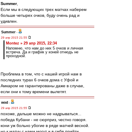
Summer
,
Если мы в следующих трех матчах наберем
больше четырех очков, буду очень рад и
удивлен.
Summer
-
29 апр 2015 21:55
Montez » 29 апр 2015, 22:34
Напомню, что нам до них 5 очков и личная
встреча. Да и график у коней отнюдь не
проходной.
Проблема в том, что с нашей игрой нам в
последних турах 6 очков дома с Уфой и
Амкаром не гарантированы даже в случае,
если они к тому времени вылетят.
wod
-
29 апр 2015 21:55
похоже, дальше можно не надрываться...
победа Кубани - не сюрприз, честно говоря.
кони уж больно убогие в ряде матчей весной.
но к матчу с нами могут и в себя прийти.