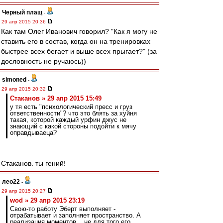
Черный плащ
-
29 апр 2015 20:36
Как там Олег Иванович говорил? "Как я могу не
ставить его в состав, когда он на тренировках
быстрее всех бегает и выше всех прыгает?" (за
дословность не ручаюсь))
simoned
-
29 апр 2015 20:32
Cтаканов » 29 апр 2015 15:49
у тя есть "психологический пресс и груз
ответственности"? что это блять за хуйня
такая, которой каждый урфин джус не
знающий с какой стороны подойти к мячу
оправдываеца?
Стаканов. ты гений!
лео22
-
29 апр 2015 20:27
wod » 29 апр 2015 23:19
Свою-то работу Эберт выполняет -
отрабатывает и заполняет пространство. А
реализация моментов... не для того его,