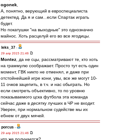
ogonek
,
А, понятно, верующий в евроспециалиста
детектед. Да я и сам...если Спартак играть
будет.
Но покатушки "на выходные" это однозначно
майнос. Хоть расцелуй его во все ягодицы.
leks_37
-
29 апр 2015 21:46
Montez
, да не сцы, рассматривают те, кто хоть
на граммулю соображает. Просто тут есть один
момент, ГВК никто не отменял, и даже при
отстойнейшей игре кони, увы, все же могут 10-
11 очков зацепить, в т.ч. и нас обыграть. Но
если смотреть объективно, то по уровню
показываемого цска футбола эта команда
сейчас даже в десятку лучших в ЧР не входит.
Уверен, при нормальном судействе мы их
ебнем от двух мячей.
porcus
-
29 апр 2015 21:46
что же получается?