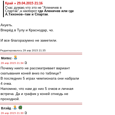
Край » 29.04.2015 21:16
Счас думаю,что это не "Аленичев в
Спартак",а наоборот:
где Аленичев или где
А.Тихонов--там и Спартак
.
Ахуеть.
Вперёд в Тулу и Краснодар, чо.
И все благоразумно не заметили.
Редактировалось 29 апр 2015 21:35
Montez
-
29 апр 2015 21:34
Почему никто не рассматривает вариант
скатывания коней вниз по таблице?
В последних 5 играх чемпионата они набрали
4 очка.
Напомню, что нам до них 5 очков и личная
встреча. Да и график у коней отнюдь не
проходной.
Влэйд
-
29 апр 2015 21:30