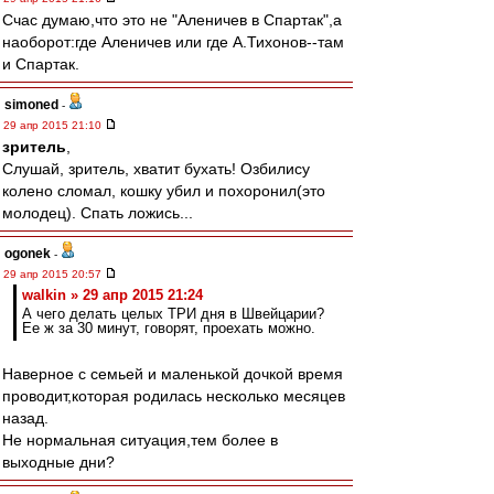
Счас думаю,что это не "Аленичев в Спартак",а
наоборот:где Аленичев или где А.Тихонов--там
и Спартак.
simoned
-
29 апр 2015 21:10
зpитель
,
Слушай, зритель, хватит бухать! Озбилису
колено сломал, кошку убил и похоронил(это
молодец). Спать ложись...
ogonek
-
29 апр 2015 20:57
walkin » 29 апр 2015 21:24
А чего делать целых ТРИ дня в Швейцарии?
Ее ж за 30 минут, говорят, проехать можно.
Наверное с семьей и маленькой дочкой время
проводит,которая родилась несколько месяцев
назад.
Не нормальная ситуация,тем более в
выходные дни?