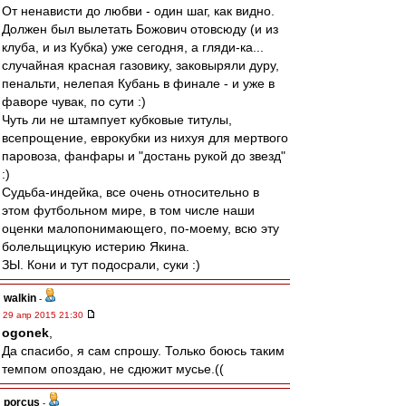
От ненависти до любви - один шаг, как видно.
Должен был вылетать Божович отовсюду (и из
клуба, и из Кубка) уже сегодня, а гляди-ка...
случайная красная газовику, заковыряли дуру,
пенальти, нелепая Кубань в финале - и уже в
фаворе чувак, по сути :)
Чуть ли не штампует кубковые титулы,
всепрощение, еврокубки из нихуя для мертвого
паровоза, фанфары и "достань рукой до звезд"
:)
Судьба-индейка, все очень относительно в
этом футбольном мире, в том числе наши
оценки малопонимающего, по-моему, всю эту
болельщицкую истерию Якина.
ЗЫ. Кони и тут подосрали, суки :)
walkin
-
29 апр 2015 21:30
ogonek
,
Да спасибо, я сам спрошу. Только боюсь таким
темпом опоздаю, не сдюжит мусье.((
porcus
-