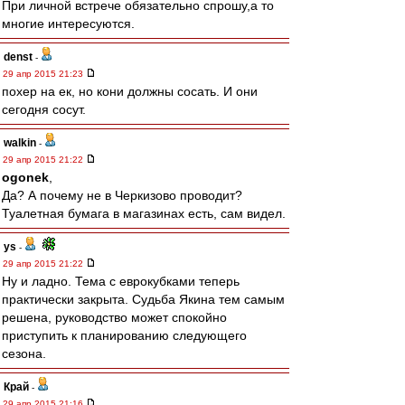
При личной встрече обязательно спрошу,а то
многие интересуются.
denst
-
29 апр 2015 21:23
похер на ек, но кони должны сосать. И они
сегодня сосут.
walkin
-
29 апр 2015 21:22
ogonek
,
Да? А почему не в Черкизово проводит?
Туалетная бумага в магазинах есть, сам видел.
ys
-
29 апр 2015 21:22
Ну и ладно. Тема с еврокубками теперь
практически закрыта. Судьба Якина тем самым
решена, руководство может спокойно
приступить к планированию следующего
сезона.
Край
-
29 апр 2015 21:16