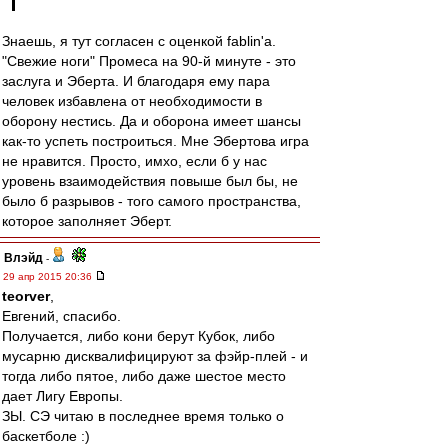
Знаешь, я тут согласен с оценкой fablin'a.
"Свежие ноги" Промеса на 90-й минуте - это
заслуга и Эберта. И благодаря ему пара
человек избавлена от необходимости в
оборону нестись. Да и оборона имеет шансы
как-то успеть построиться. Мне Эбертова игра
не нравится. Просто, имхо, если б у нас
уровень взаимодействия повыше был бы, не
было б разрывов - того самого пространства,
которое заполняет Эберт.
Влэйд
-
29 апр 2015 20:36
teorver
,
Евгений, спасибо.
Получается, либо кони берут Кубок, либо
мусарню дисквалифицируют за фэйр-плей - и
тогда либо пятое, либо даже шестое место
дает Лигу Европы.
ЗЫ. СЭ читаю в последнее время только о
баскетболе :)