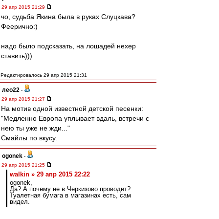
29 апр 2015 21:29
чо, судьба Якина была в руках Слуцкава?
Феерично:)
надо было подсказать, на лошадей нехер
ставить)))
Редактировалось 29 апр 2015 21:31
лео22
-
29 апр 2015 21:27
На мотив одной известной детской песенки:
"Медленно Европа уплывает вдаль, встречи с
нею ты уже не жди..."
Смайлы по вкусу.
ogonek
-
29 апр 2015 21:25
walkin » 29 апр 2015 22:22
ogonek,
Да? А почему не в Черкизово проводит?
Туалетная бумага в магазинах есть, сам
видел.