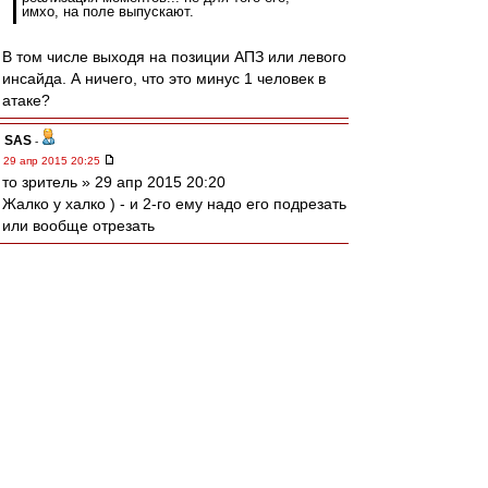
имхо, на поле выпускают.
В том числе выходя на позиции АПЗ или левого
инсайда. А ничего, что это минус 1 человек в
атаке?
SAS
-
29 апр 2015 20:25
то зpитель » 29 апр 2015 20:20
Жалко у халко ) - и 2-го ему надо его подрезать
или вообще отрезать
walkin
-
29 апр 2015 20:24
А чего делать целых ТРИ дня в Швейцарии?
Ее ж за 30 минут, говорят, проехать можно.
Редактировалось 29 апр 2015 20:27
зpитель
-
29 апр 2015 20:20
Жалко у пчелки.
wod
-