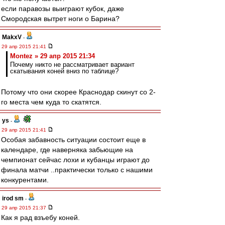
если паравозы выиграют кубок, даже
Смородская вытрет ноги о Барина?
MakxV
-
29 апр 2015 21:41
Montez » 29 апр 2015 21:34
Почему никто не рассматривает вариант
скатывания коней вниз по таблице?
Потому что они скорее Краснодар скинут со 2-
го места чем куда то скатятся.
ys
-
29 апр 2015 21:41
Особая забавность ситуации состоит еще в
календаре, где наверняка забьющие на
чемпионат сейчас лохи и кубанцы играют до
финала матчи ..практически только с нашими
конкурентами.
irod sm
-
29 апр 2015 21:37
Как я рад взъебу коней.