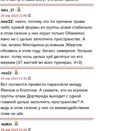
leks_37
-
29 апр 2015 21:55
лео22
, никто, потому что по причине травм
либо хуевой формы из группы атаки стабильно
в этом сезоне у них играл только Обамеянг,
явно не с целью заполнять пространство. А
так, можно Мхитаряна условным Эбертом
обозвать в этом году, бегает, наверное, больше
всех, толку ноль целых хуй десятых по его
меркам (37 матчей во всех турнирах, 4+3)
лео22
-
29 апр 2015 21:50
Вот пытаются провести параллели между
Якином и Клоппом. А скажите, кто из игроков
группы атаки Дортмунда выходит с одной
главной целью заполнять пространство? А
ведь в этом сезоне у них со взаимодействием
тоже не айс.
walkin
-
29 апр 2015 21:46