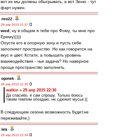
вот их мы должны обыгрывать, а вот Зеню - тут
фарт нужен.
лео22
-
29 апр 2015 21:37
wod
, ну в общем я тебе про Фому, ты мне про
Ерему)))))
Опусти его в опорную зону и пусть себе
заполняет пространство. Но как говорится на
вкус и цвет. Кстати, а повышать уровень
взаимодействия - чья задача? Но наверное
проще пространство заполнить.
ogonek
-
29 апр 2015 21:35
walkin » 29 апр 2015 22:30
Да спасибо, я сам спрошу. Только боюсь
таким темпом опоздаю, не сдюжит мусье.((
В следующем сезоне возможность будет,не
переживайте;)
iaia
-
29 апр 2015 21:34