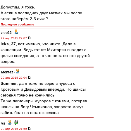
Допустим, я тоже.
А если в последних двух матчах мы после
этого наберём 2-3 очка?
Последнее сообщение
лео22
-
29 апр 2015 22:07
leks_37
, вот именно, что никто. Дело в
концепции. Ведь тот же Мхитарян выходит с
целью созидания, а то что не катит это другой
вопрос.
Montez
-
29 апр 2015 22:04
Summer
, да я тоже не верю в чудеса с
Кротовым и Давыдовым впереди. Но шансы
сегодня точно не кончились.
Те же легионеры мусоров с конями, потеряв
шансы на Лигу Чемпионов, запросто могут
забить болт на остаток сезона.
ys
-
29 апр 2015 21:59