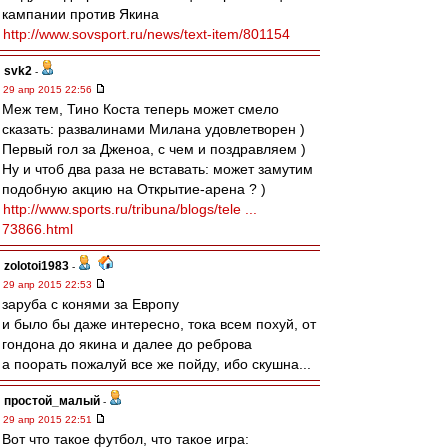
кампании против Якина
http://www.sovsport.ru/news/text-item/801154
svk2
-
29 апр 2015 22:56
Меж тем, Тино Коста теперь может смело
сказать: развалинами Милана удовлетворен )
Первый гол за Дженоа, с чем и поздравляем )
Ну и чтоб два раза не вставать: может замутим
подобную акцию на Открытие-арена ? )
http://www.sports.ru/tribuna/blogs/tele ...
73866.html
zolotoi1983
-
29 апр 2015 22:53
заруба с конями за Европу
и было бы даже интересно, тока всем похуй, от
гондона до якина и далее до реброва
а поорать пожалуй все же пойду, ибо скушна...
простой_малый
-
29 апр 2015 22:51
Вот что такое футбол, что такое игра: