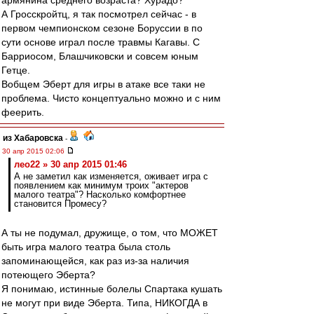
армянина среднего возраста? Хурадо?
А Гросскройтц, я так посмотрел сейчас - в
первом чемпионском сезоне Боруссии в по
сути основе играл после травмы Кагавы. С
Барриосом, Блашчиковски и совсем юным
Гетце.
Вобщем Эберт для игры в атаке все таки не
проблема. Чисто концептуально можно и с ним
феерить.
из Хабаровска
-
30 апр 2015 02:06
лео22 » 30 апр 2015 01:46
А не заметил как изменяется, оживает игра с
появлением как минимум троих "актеров
малого театра"? Насколько комфортнее
становится Промесу?
А ты не подумал, дружище, о том, что МОЖЕТ
быть игра малого театра была столь
запоминающейся, как раз из-за наличия
потеющего Эберта?
Я понимаю, истинные болелы Спартака кушать
не могут при виде Эберта. Типа, НИКОГДА в