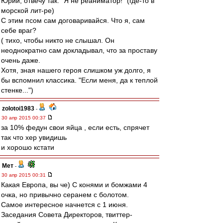
Юрий, отвечу так. "Я не реаниматор!" (где-то в
морской лит-ре)
С этим псом сам договаривайся. Что я, сам
себе враг?
( тихо, чтобы никто не слышал. Он
неоднократно сам докладывал, что за проставу
очень даже.
Хотя, зная нашего героя слишком уж долго, я
бы вспомнил классика. "Если меня, да к теплой
стенке...")
zolotoi1983
-
30 апр 2015 00:37
за 10% федун свои яйца , если есть, спрячет
так что хер увидишь
и хорошо кстати
Мет
-
30 апр 2015 00:31
Какая Европа, вы че) С конями и бомжами 4
очка, но привычно серанем с болотом.
Самое интересное начнется с 1 июня.
Заседания Совета Директоров, твиттер-