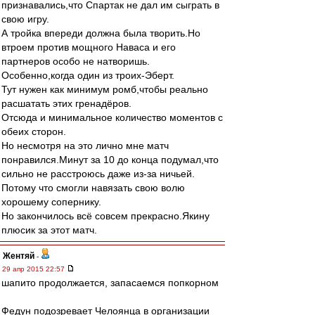
признавались,что Спартак не дал им сыграть в
свою игру.
А тройка впереди должна была творить.Но
втроем против мощного Наваса и его
партнеров особо не натворишь.
Особенно,когда один из троих-Эберт.
Тут нужен как минимум ромб,чтобы реально
расшатать этих гренадёров.
Отсюда и минимальное количество моментов с
обеих сторон.
Но несмотря на это лично мне матч
понравился.Минут за 10 до конца подумал,что
сильно не расстроюсь даже из-за ничьей.
Потому что смогли навязать свою волю
хорошему сопернику.
Но закончилось всё совсем прекрасно.Якину
плюсик за этот матч.
Жентяй
-
29 апр 2015 22:57
шапито продолжается, запасаемся попкорном
Федун подозревает Челоянца в организации