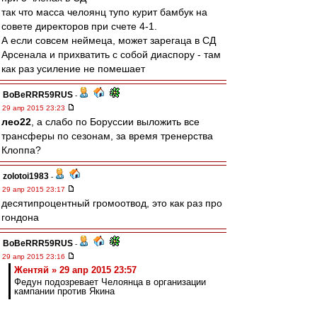
так что масса челоянц тупо курит бамбук на
совете директоров при счете 4-1.
А если совсем неймеца, может зарегаца в СД
Арсенала и прихватить с собой диаспору - там
как раз усиление не помешает
BoBeRRR59RUS
-
29 апр 2015 23:23
лео22
, а слабо по Боруссии выложить все
трансферы по сезонам, за время тренерства
Клоппа?
zolotoi1983
-
29 апр 2015 23:17
десятипроцентный громоотвод, это как раз про
гондона
BoBeRRR59RUS
-
29 апр 2015 23:16
Жентяй » 29 апр 2015 23:57
Федун подозревает Челоянца в организации
кампании против Якина