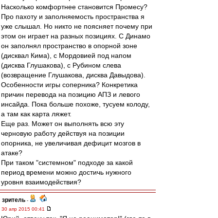
Насколько комфортнее становится Промесу?
Про пахоту и заполняемость пространства я
уже слышал. Но никто не поясняет почему при
этом он играет на разных позициях. С Динамо
он заполнял пространство в опорной зоне
(дисквал Кима), с Мордовией под напом
(дисква Глушакова), с Рубином слева
(возвращение Глушакова, дисква Давыдова).
Особенности игры соперника? Конкретика
причин перевода на позицию АПЗ и левого
инсайда. Пока больше похоже, тусуем колоду,
а там как карта ляжет.
Еще раз. Может он выполнять всю эту
черновую работу действуя на позиции
опорника, не увеличивая дефицит мозгов в
атаке?
При таком "системном" подходе за какой
период времени можно достичь нужного
уровня взаимодействия?
зpитель
-
30 апр 2015 00:41