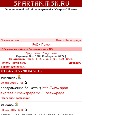
Официальный сайт болельщиков ФК "Спартак" Москва
Полная версия
Вход
•
Регистрация
FAQ
•
Поиск
Общение на сайте
Гостевая книга ВВ
»
Пред. тема
|
След. тема
Страница
3
из
130
[ Сообщений: 6477 ]
На страницу
Пред.
1
,
2
,
3
,
4
,
5
,
6
...
130
След.
Начать новую тему
Добавить
Версия для печати
01.04.2015 - 30.04.2015
vuchinich
-
30 апр 2015 07:08
продолжение банкета :)
http://www.sport-
express.ru/newspaper/2 ... ?view=page
Последнее сообщение
valdano
-
30 апр 2015 06:16