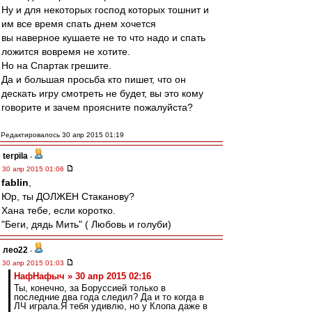
Ну и для некоторых господ которых тошнит и
им все время спать днем хочется
вы наверное кушаете не то что надо и спать
ложится вовремя не хотите.
Но на Спартак грешите.
Да и большая просьба кто пишет, что он
дескать игру смотреть не будет, вы это кому
говорите и зачем проясните пожалуйста?
Редактировалось 30 апр 2015 01:19
terpila
-
30 апр 2015 01:06
fablin
,
Юр, ты ДОЛЖЕН Стаканову?
Хана тебе, если коротко.
"Беги, дядь Мить" ( Любовь и голуби)
лео22
-
30 апр 2015 01:03
НафНафыч » 30 апр 2015 02:16
Ты, конечно, за Боруссией только в
последние два года следил? Да и то когда в
ЛЧ играла.Я тебя удивлю, но у Клопа даже в