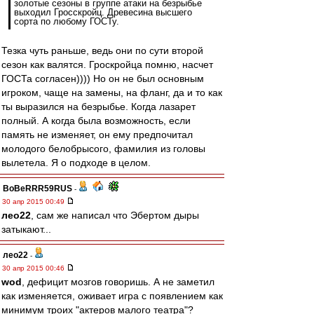
золотые сезоны в группе атаки на безрыбье
выходил Гросскройц. Древесина высшего
сорта по любому ГОСТу.
Тезка чуть раньше, ведь они по сути второй
сезон как валятся. Гроскройца помню, насчет
ГОСТа согласен)))) Но он не был основным
игроком, чаще на замены, на фланг, да и то как
ты выразился на безрыбье. Когда лазарет
полный. А когда была возможность, если
память не изменяет, он ему предпочитал
молодого белобрысого, фамилия из головы
вылетела. Я о подходе в целом.
BoBeRRR59RUS
-
30 апр 2015 00:49
лео22
, сам же написал что Эбертом дыры
затыкают...
лео22
-
30 апр 2015 00:46
wod
, дефицит мозгов говоришь. А не заметил
как изменяется, оживает игра с появлением как
минимум троих "актеров малого театра"?