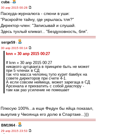
cuba
-
30 апр 2015 00:28
Паскуда-журналюга - слюни в уши:
"Раскройте тайну, где укрылась тля?"
Директор-член: "Записывай и слушай.
Здесь тухлый климат... "Бездуховность, бля".
serge59
-
30 апр 2015 00:14
knn » 30 апр 2015 00:27
# knn » 30 апр 2015 00:27
никакого цугцванга в принципе быть не может
при 5 членах в СД
так что масса челоянц тупо курит бамбук на
совете директоров при счете 4-1.
А если совсем неймеца, может зарегаца в СД
Арсенала и прихватить с собой диаспору -
там как раз усиление не помешает
Плюсую 100%...а еще Федун бы яйца показал,
выкупив у Чмоянца его долю в Спартаке...)))
BM1964
-
29 апр 2015 23:53