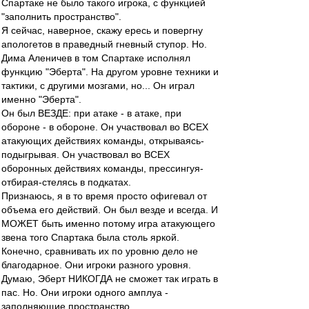
Спартаке не было такого игрока, с функцией
"заполнить пространство".
Я сейчас, наверное, скажу ересь и повергну
апологетов в праведный гневный ступор. Но.
Дима Аленичев в том Спартаке исполнял
функцию "Эберта". На другом уровне техники и
тактики, с другими мозгами, но... Он играл
именно "Эберта".
Он был ВЕЗДЕ: при атаке - в атаке, при
обороне - в обороне. Он участвовал во ВСЕХ
атакующих действиях команды, открываясь-
подыгрывая. Он участвовал во ВСЕХ
оборонных действиях команды, прессингуя-
отбирая-стелясь в подкатах.
Признаюсь, я в то время просто офигевал от
объема его действий. Он был везде и всегда. И
МОЖЕТ быть именно потому игра атакующего
звена того Спартака была столь яркой.
Конечно, сравнивать их по уровню дело не
благодарное. Они игроки разного уровня.
Думаю, Эберт НИКОГДА не сможет так играть в
пас. Но. Они игроки одного амплуа -
заполняющие пространство.