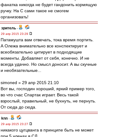
фанатка никогда не будет гандонить кормящую
ручку. На С сами такое не смогем
организовать!
зpитель
-
29 апр 2015 23:29
Патамушта вам отвечать, тока время портить.
А Олежа внимательно все конспектирует и
всеобязательно цитирует в подходящие
моменты. Добавляет от себя, конечно. И не
всегда удачно. Но смысл доносит. А вы скучные
и необязательные...
simoned » 29 апр 2015 21:10
Вот вы, господин хороший, яркий пример того,
во что счас Спартак играет. Весь такой
взрослый, правильный, не бухнуть, не пернуть.
От сюда до сюда.
knn
-
29 апр 2015 23:27
никакого цугцванга в принципе быть не может
при 5 членах в СД