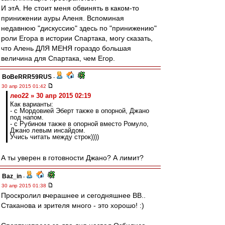
И этА. Не стоит меня обвинять в каком-то
принижении ауры Аленя. Вспоминая
недавнюю "дискуссию" здесь по "принижению"
роли Егора в истории Спартака, могу сказать,
что Алень ДЛЯ МЕНЯ гораздо большая
величина для Спартака, чем Егор.
BoBeRRR59RUS
-
30 апр 2015 01:42
лео22 » 30 апр 2015 02:19
Как варианты:
- с Мордовией Эберт также в опорной, Джано
под напом.
- с Рубином также в опорной вместо Ромуло,
Джано левым инсайдом.
Учись читать между строк))))
А ты уверен в готовности Джано? А лимит?
Baz_in
-
30 апр 2015 01:38
Проскролил вчерашнее и сегодняшнее ВВ..
Стаканова и зрителя много - это хорошо! :)