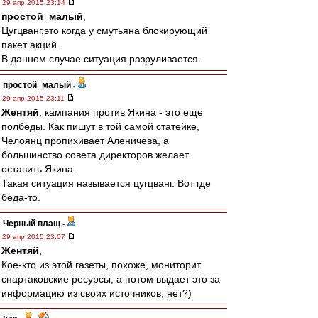
29 апр 2015 23:14
простой_малый
,
Цугцванг,это когда у смутьяна блокирующий
пакет акций.
В данном случае ситуация разруливается.
простой_малый
-
29 апр 2015 23:11
Жентяй
, кампания против Якина - это еще
полбеды. Как пишут в той самой статейке,
Челоянц пропихивает Аленичева, а
большинство совета директоров желает
оставить Якина.
Такая ситуация называется цугцванг. Вот где
беда-то.
Черный плащ
-
29 апр 2015 23:07
Жентяй
,
Кое-кто из этой газеты, похоже, мониторит
спартаковские ресурсы, а потом выдает это за
информацию из своих источников, нет?)