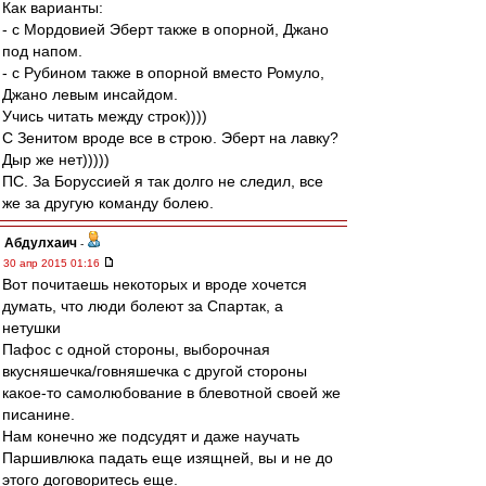
Как варианты:
- с Мордовией Эберт также в опорной, Джано
под напом.
- с Рубином также в опорной вместо Ромуло,
Джано левым инсайдом.
Учись читать между строк))))
С Зенитом вроде все в строю. Эберт на лавку?
Дыр же нет)))))
ПС. За Боруссией я так долго не следил, все
же за другую команду болею.
Абдулхаич
-
30 апр 2015 01:16
Вот почитаешь некоторых и вроде хочется
думать, что люди болеют за Спартак, а
нетушки
Пафос с одной стороны, выборочная
вкусняшечка/говняшечка с другой стороны
какое-то самолюбование в блевотной своей же
писанине.
Нам конечно же подсудят и даже научать
Паршивлюка падать еще изящней, вы и не до
этого договоритесь еще.