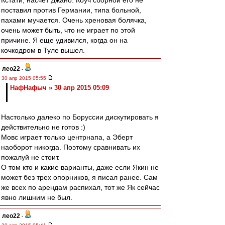
Кстати, насчет Джано. Коуч сборной его не
поставил против Германии, типа больной,
пахами мучается. Очень хреновая болячка,
очень может быть, что не играет по этой
причине. Я еще удивился, когда он на
кочкодром в Туле вышел.
лео22
-
30 апр 2015 05:55
НафНафыч » 30 апр 2015 05:09
Настолько далеко по Боруссии дискутировать я
действительно не готов :)
Мовс играет только центрнапа, а Эберт
наоборот никогда. Поэтому сравнивать их
пожалуй не стоит.
О том кто и какие варианты, даже если Якин не
может без трех опорников, я писал ранее. Сам
же всех по арендам распихал, тот же Як сейчас
явно лишним не был.
лео22
-