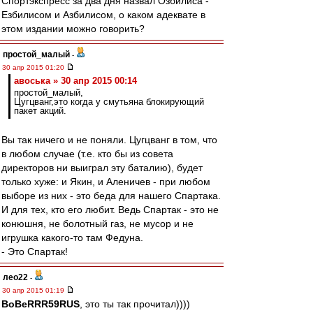
Спортэкспресс за два дня назвал Озбилиса -
Езбилисом и Азбилисом, о каком адеквате в
этом издании можно говорить?
простой_малый
-
30 апр 2015 01:20
авоська » 30 апр 2015 00:14
простой_малый,
Цугцванг,это когда у смутьяна блокирующий
пакет акций.
Вы так ничего и не поняли. Цугцванг в том, что
в любом случае (т.е. кто бы из совета
директоров ни выиграл эту баталию), будет
только хуже: и Якин, и Аленичев - при любом
выборе из них - это беда для нашего Спартака.
И для тех, кто его любит. Ведь Спартак - это не
конюшня, не болотный газ, не мусор и не
игрушка какого-то там Федуна.
- Это Спартак!
лео22
-
30 апр 2015 01:19
BoBeRRR59RUS
, это ты так прочитал))))