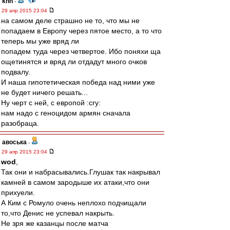
knn
-
29 апр 2015 23:04
на самом деле страшно не то, что мы не
попадаем в Европу через пятое место, а то что
теперь мы уже вряд ли
попадем туда через четвертое. Ибо поняхи ща
ощетинятся и вряд ли отдадут много очков
подвалу.
И наша гипотетическая победа над ними уже
не будет ничего решать...
Ну черт с ней, с европой :cry:
нам надо с геноцидом армян сначала
разобраца.
авоська
-
29 апр 2015 23:04
wod
,
Так они и набрасывались.Глушак так накрывал
камней в самом зародыше их атаки,что они
прихуели.
А Ким с Ромуло очень неплохо подчищали
то,что Денис не успевал накрыть.
Не зря же казанцы после матча