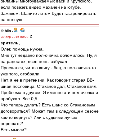
онлайны многоуважаемых васи и Крупского,
если повезет, видео махачей на ютубе.
Заживем. Шапито летом будет гастролировать
на полную.
fablin
-
30 апр 2015 00:29
зpитель
,
Олег, помощь нужна.
Мне тут недавно пол-очечка обломилось. Ну, я
на радостях, ясен пень, забухал.
Проспался, читаю книгу - бац, а пол-очечка-то
уже того, отобрали.
Нет, я не в претензии. Как говорит старая ВВ-
шная пословица: Стаканов дал, Стаканов взял.
Проблема в другом. Я именно эти пол-очечка и
пробухал. Все 0,5.
Что теперь делать? Есть шанс со Стакановым
договориться? Может, там в следующем сезоне
как-то вернуть? Или с судьями лучше
порешать?
Есть мысли?