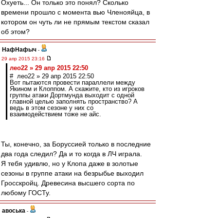
Охуеть... Он только это понял? Сколько
времени прошло с момента вью Членояйца, в
котором он чуть ли не прямым текстом сказал
об этом?
НафНафыч
-
29 апр 2015 23:16
лео22 » 29 апр 2015 22:50
# лео22 » 29 апр 2015 22:50
Вот пытаются провести параллели между
Якином и Клоппом. А скажите, кто из игроков
группы атаки Дортмунда выходит с одной
главной целью заполнять пространство? А
ведь в этом сезоне у них со
взаимодействием тоже не айс.
Ты, конечно, за Боруссией только в последние
два года следил? Да и то когда в ЛЧ играла.
Я тебя удивлю, но у Клопа даже в золотые
сезоны в группе атаки на безрыбье выходил
Гросскройц. Древесина высшего сорта по
любому ГОСТу.
авоська
-