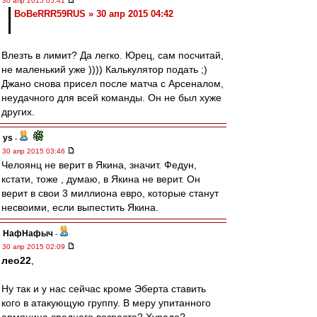
30 апр 2015 05:41
BoBeRRR59RUS » 30 апр 2015 04:42
Влезть в лимит? Да легко. Юрец, сам посчитай,
не маленький уже )))) Калькулятор подать ;)
Джано снова присел после матча с Арсеналом,
неудачного для всей команды. Он не был хуже
других.
ys
-
30 апр 2015 03:46
Челоянц не верит в Якина, значит. Федун,
кстати, тоже , думаю, в Якина не верит. Он
верит в свои 3 миллиона евро, которые станут
несвоими, если выпестить Якина.
НафНафыч
-
30 апр 2015 02:09
лео22
,
Ну так и у нас сейчас кроме Эберта ставить
кого в атакующую группу. В меру упитанного