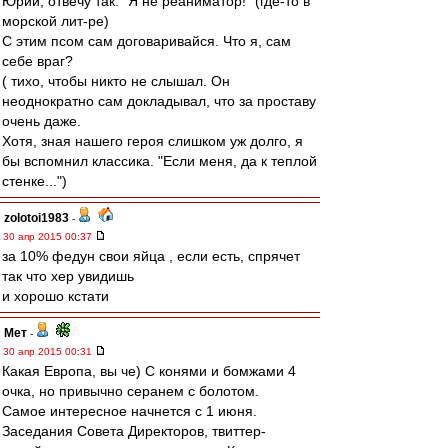
Юрий, отвечу так. "Я не реаниматор!" (где-то в
морской лит-ре)
С этим псом сам договаривайся. Что я, сам
себе враг?
( тихо, чтобы никто не слышал. Он
неоднократно сам докладывал, что за проставу
очень даже.
Хотя, зная нашего героя слишком уж долго, я
бы вспомнил классика. "Если меня, да к теплой
стенке...")
zolotoi1983
-
30 апр 2015 00:37
за 10% федун свои яйца , если есть, спрячет
так что хер увидишь
и хорошо кстати
Мет
-
30 апр 2015 00:31
Какая Европа, вы че) С конями и бомжами 4
очка, но привычно серанем с болотом.
Самое интересное начнется с 1 июня.
Заседания Совета Директоров, твиттер-