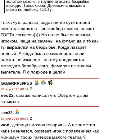
золотые сезоны в группе атаки на безрыбье
выходил Гросскройц. Древесина высшего
сорта по любому ГОСТу.
Тезка чуть раньше, ведь они по сути второй
сезон как валятся. Гроскройца помню, насчет
ГОСТа согласен)))) Но он не был основным
игроком, чаще на замены, на фланг, да и то как
ты выразился на безрыбье. Когда лазарет
полный. А когда была возможность, если
память не изменяет, он ему предпочитал
молодого белобрысого, фамилия из головы
вылетела. Я о подходе в целом.
BoBeRRR59RUS
-
30 апр 2015 00:49
лео22
, сам же написал что Эбертом дыры
затыкают...
лео22
-
30 апр 2015 00:46
wod
, дефицит мозгов говоришь. А не заметил
как изменяется, оживает игра с появлением как
минимум троих "актеров малого театра"?