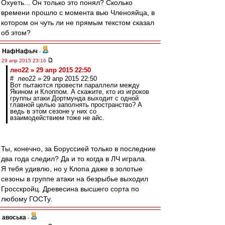
Охуеть... Он только это понял? Сколько
времени прошло с момента вью Членояйца, в
котором он чуть ли не прямым текстом сказал
об этом?
НафНафыч
-
29 апр 2015 23:16
лео22 » 29 апр 2015 22:50
# лео22 » 29 апр 2015 22:50
Вот пытаются провести параллели между
Якином и Клоппом. А скажите, кто из игроков
группы атаки Дортмунда выходит с одной
главной целью заполнять пространство? А
ведь в этом сезоне у них со
взаимодействием тоже не айс.
Ты, конечно, за Боруссией только в последние
два года следил? Да и то когда в ЛЧ играла.
Я тебя удивлю, но у Клопа даже в золотые
сезоны в группе атаки на безрыбье выходил
Гросскройц. Древесина высшего сорта по
любому ГОСТу.
авоська
-