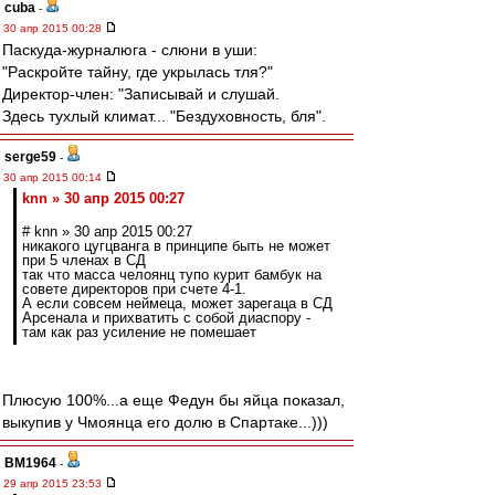
cuba
-
30 апр 2015 00:28
Паскуда-журналюга - слюни в уши:
"Раскройте тайну, где укрылась тля?"
Директор-член: "Записывай и слушай.
Здесь тухлый климат... "Бездуховность, бля".
serge59
-
30 апр 2015 00:14
knn » 30 апр 2015 00:27
# knn » 30 апр 2015 00:27
никакого цугцванга в принципе быть не может
при 5 членах в СД
так что масса челоянц тупо курит бамбук на
совете директоров при счете 4-1.
А если совсем неймеца, может зарегаца в СД
Арсенала и прихватить с собой диаспору -
там как раз усиление не помешает
Плюсую 100%...а еще Федун бы яйца показал,
выкупив у Чмоянца его долю в Спартаке...)))
BM1964
-
29 апр 2015 23:53