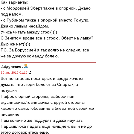
Как варианты:
- с Мордовией Эберт также в опорной, Джано
под напом.
- с Рубином также в опорной вместо Ромуло,
Джано левым инсайдом.
Учись читать между строк))))
С Зенитом вроде все в строю. Эберт на лавку?
Дыр же нет)))))
ПС. За Боруссией я так долго не следил, все
же за другую команду болею.
Абдулхаич
-
30 апр 2015 01:16
Вот почитаешь некоторых и вроде хочется
думать, что люди болеют за Спартак, а
нетушки
Пафос с одной стороны, выборочная
вкусняшечка/говняшечка с другой стороны
какое-то самолюбование в блевотной своей же
писанине.
Нам конечно же подсудят и даже научать
Паршивлюка падать еще изящней, вы и не до
этого договоритесь еще.