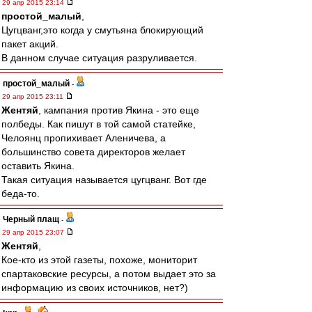
29 апр 2015 23:14
простой_малый
,
Цугцванг,это когда у смутьяна блокирующий
пакет акций.
В данном случае ситуация разруливается.
простой_малый
-
29 апр 2015 23:11
Жентяй
, кампания против Якина - это еще
полбеды. Как пишут в той самой статейке,
Челоянц пропихивает Аленичева, а
большинство совета директоров желает
оставить Якина.
Такая ситуация называется цугцванг. Вот где
беда-то.
Черный плащ
-
29 апр 2015 23:07
Жентяй
,
Кое-кто из этой газеты, похоже, мониторит
спартаковские ресурсы, а потом выдает это за
информацию из своих источников, нет?)