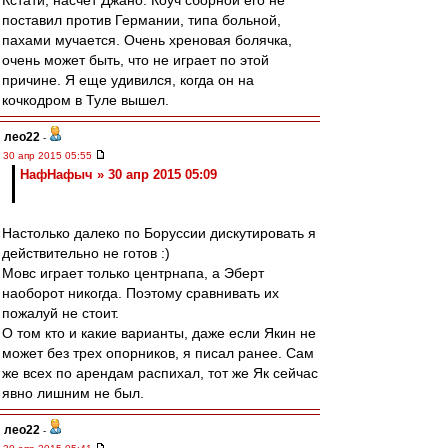
Кстати, насчет Джано. Коуч сборной его не
поставил против Германии, типа больной,
пахами мучается. Очень хреновая болячка,
очень может быть, что не играет по этой
причине. Я еще удивился, когда он на
кочкодром в Туле вышел.
лео22
-
30 апр 2015 05:55
НафНафыч » 30 апр 2015 05:09
Настолько далеко по Боруссии дискутировать я
действительно не готов :)
Мовс играет только центрнапа, а Эберт
наоборот никогда. Поэтому сравнивать их
пожалуй не стоит.
О том кто и какие варианты, даже если Якин не
может без трех опорников, я писал ранее. Сам
же всех по арендам распихал, тот же Як сейчас
явно лишним не был.
лео22
-