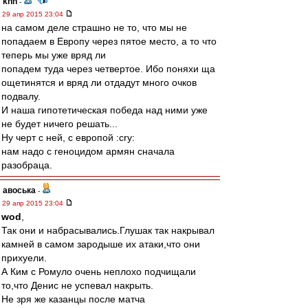
knn
-
29 апр 2015 23:04
на самом деле страшно не то, что мы не
попадаем в Европу через пятое место, а то что
теперь мы уже вряд ли
попадем туда через четвертое. Ибо поняхи ща
ощетинятся и вряд ли отдадут много очков
подвалу.
И наша гипотетическая победа над ними уже
не будет ничего решать...
Ну черт с ней, с европой :cry:
нам надо с геноцидом армян сначала
разобраца.
авоська
-
29 апр 2015 23:04
wod
,
Так они и набрасывались.Глушак так накрывал
камней в самом зародыше их атаки,что они
прихуели.
А Ким с Ромуло очень неплохо подчищали
то,что Денис не успевал накрыть.
Не зря же казанцы после матча