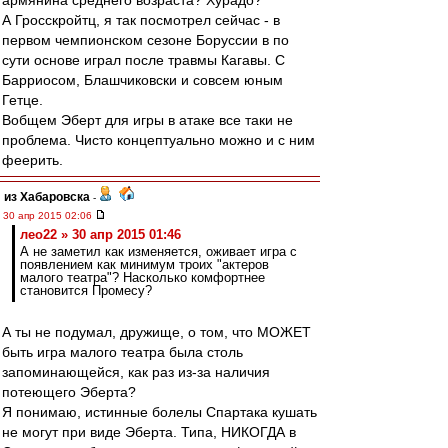
армянина среднего возраста? Хурадо?
А Гросскройтц, я так посмотрел сейчас - в
первом чемпионском сезоне Боруссии в по
сути основе играл после травмы Кагавы. С
Барриосом, Блашчиковски и совсем юным
Гетце.
Вобщем Эберт для игры в атаке все таки не
проблема. Чисто концептуально можно и с ним
феерить.
из Хабаровска
-
30 апр 2015 02:06
лео22 » 30 апр 2015 01:46
А не заметил как изменяется, оживает игра с
появлением как минимум троих "актеров
малого театра"? Насколько комфортнее
становится Промесу?
А ты не подумал, дружище, о том, что МОЖЕТ
быть игра малого театра была столь
запоминающейся, как раз из-за наличия
потеющего Эберта?
Я понимаю, истинные болелы Спартака кушать
не могут при виде Эберта. Типа, НИКОГДА в