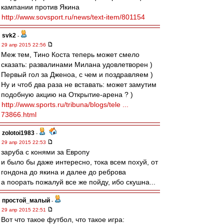
кампании против Якина
http://www.sovsport.ru/news/text-item/801154
svk2
-
29 апр 2015 22:56
Меж тем, Тино Коста теперь может смело
сказать: развалинами Милана удовлетворен )
Первый гол за Дженоа, с чем и поздравляем )
Ну и чтоб два раза не вставать: может замутим
подобную акцию на Открытие-арена ? )
http://www.sports.ru/tribuna/blogs/tele ...
73866.html
zolotoi1983
-
29 апр 2015 22:53
заруба с конями за Европу
и было бы даже интересно, тока всем похуй, от
гондона до якина и далее до реброва
а поорать пожалуй все же пойду, ибо скушна...
простой_малый
-
29 апр 2015 22:51
Вот что такое футбол, что такое игра: