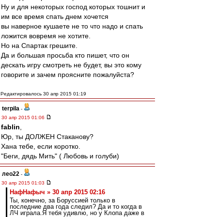
Ну и для некоторых господ которых тошнит и
им все время спать днем хочется
вы наверное кушаете не то что надо и спать
ложится вовремя не хотите.
Но на Спартак грешите.
Да и большая просьба кто пишет, что он
дескать игру смотреть не будет, вы это кому
говорите и зачем проясните пожалуйста?
Редактировалось 30 апр 2015 01:19
terpila
-
30 апр 2015 01:06
fablin
,
Юр, ты ДОЛЖЕН Стаканову?
Хана тебе, если коротко.
"Беги, дядь Мить" ( Любовь и голуби)
лео22
-
30 апр 2015 01:03
НафНафыч » 30 апр 2015 02:16
Ты, конечно, за Боруссией только в
последние два года следил? Да и то когда в
ЛЧ играла.Я тебя удивлю, но у Клопа даже в