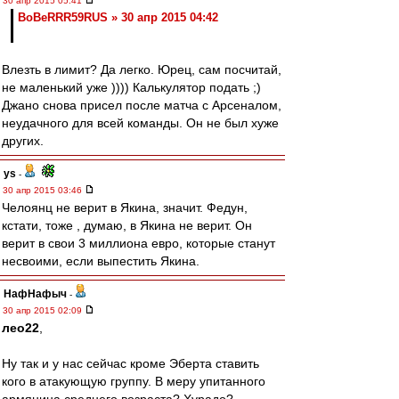
30 апр 2015 05:41
BoBeRRR59RUS » 30 апр 2015 04:42
Влезть в лимит? Да легко. Юрец, сам посчитай,
не маленький уже )))) Калькулятор подать ;)
Джано снова присел после матча с Арсеналом,
неудачного для всей команды. Он не был хуже
других.
ys
-
30 апр 2015 03:46
Челоянц не верит в Якина, значит. Федун,
кстати, тоже , думаю, в Якина не верит. Он
верит в свои 3 миллиона евро, которые станут
несвоими, если выпестить Якина.
НафНафыч
-
30 апр 2015 02:09
лео22
,
Ну так и у нас сейчас кроме Эберта ставить
кого в атакующую группу. В меру упитанного