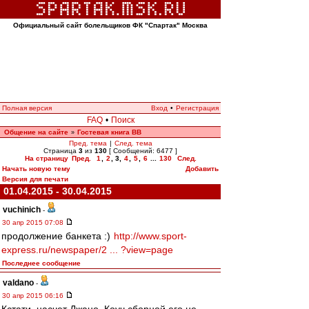
Официальный сайт болельщиков ФК "Спартак" Москва
Полная версия
Вход
•
Регистрация
FAQ
•
Поиск
Общение на сайте
Гостевая книга ВВ
»
Пред. тема
|
След. тема
Страница
3
из
130
[ Сообщений: 6477 ]
На страницу
Пред.
1
,
2
,
3
,
4
,
5
,
6
...
130
След.
Начать новую тему
Добавить
Версия для печати
01.04.2015 - 30.04.2015
vuchinich
-
30 апр 2015 07:08
продолжение банкета :)
http://www.sport-
express.ru/newspaper/2 ... ?view=page
Последнее сообщение
valdano
-
30 апр 2015 06:16