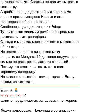
признавались,что Спартак не дал им сыграть в
свою игру.
А тройка впереди должна была творить.Но
втроем против мощного Наваса и его
партнеров особо не натворишь.
Особенно,когда один из троих-Эберт.
Тут нужен как минимум ромб,чтобы реально
расшатать этих гренадёров.
Отсюда и минимальное количество моментов с
обеих сторон.
Но несмотря на это лично мне матч
понравился.Минут за 10 до конца подумал,что
сильно не расстроюсь даже из-за ничьей.
Потому что смогли навязать свою волю
хорошему сопернику.
Но закончилось всё совсем прекрасно.Якину
плюсик за этот матч.
Жентяй
-
29 апр 2015 22:57
шапито продолжается, запасаемся попкорном
Федун подозревает Челоянца в организации