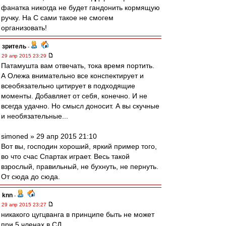
фанатка никогда не будет гандонить кормящую
ручку. На С сами такое не смогем
организовать!
зpитель
-
29 апр 2015 23:29
Патамушта вам отвечать, тока время портить.
А Олежа внимательно все конспектирует и
всеобязательно цитирует в подходящие
моменты. Добавляет от себя, конечно. И не
всегда удачно. Но смысл доносит. А вы скучные
и необязательные...
simoned » 29 апр 2015 21:10
Вот вы, господин хороший, яркий пример того,
во что счас Спартак играет. Весь такой
взрослый, правильный, не бухнуть, не пернуть.
От сюда до сюда.
knn
-
29 апр 2015 23:27
никакого цугцванга в принципе быть не может
при 5 членах в СД