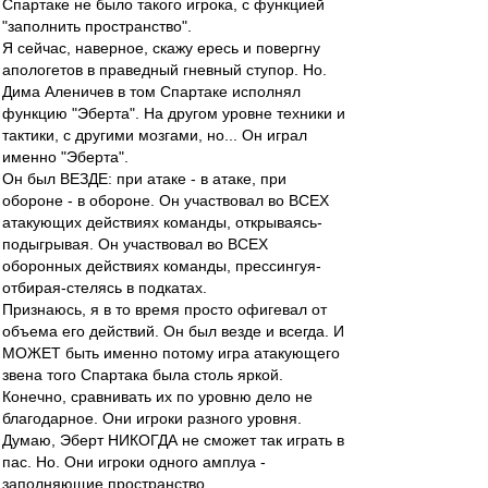
Спартаке не было такого игрока, с функцией
"заполнить пространство".
Я сейчас, наверное, скажу ересь и повергну
апологетов в праведный гневный ступор. Но.
Дима Аленичев в том Спартаке исполнял
функцию "Эберта". На другом уровне техники и
тактики, с другими мозгами, но... Он играл
именно "Эберта".
Он был ВЕЗДЕ: при атаке - в атаке, при
обороне - в обороне. Он участвовал во ВСЕХ
атакующих действиях команды, открываясь-
подыгрывая. Он участвовал во ВСЕХ
оборонных действиях команды, прессингуя-
отбирая-стелясь в подкатах.
Признаюсь, я в то время просто офигевал от
объема его действий. Он был везде и всегда. И
МОЖЕТ быть именно потому игра атакующего
звена того Спартака была столь яркой.
Конечно, сравнивать их по уровню дело не
благодарное. Они игроки разного уровня.
Думаю, Эберт НИКОГДА не сможет так играть в
пас. Но. Они игроки одного амплуа -
заполняющие пространство.