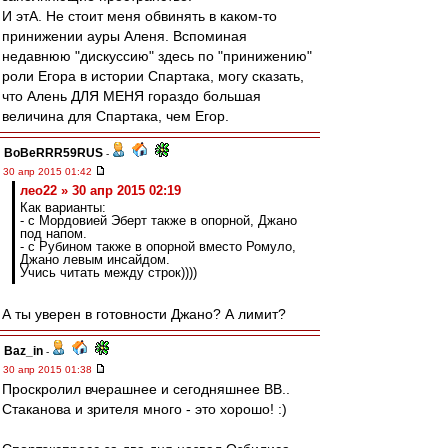
И этА. Не стоит меня обвинять в каком-то
принижении ауры Аленя. Вспоминая
недавнюю "дискуссию" здесь по "принижению"
роли Егора в истории Спартака, могу сказать,
что Алень ДЛЯ МЕНЯ гораздо большая
величина для Спартака, чем Егор.
BoBeRRR59RUS
-
30 апр 2015 01:42
лео22 » 30 апр 2015 02:19
Как варианты:
- с Мордовией Эберт также в опорной, Джано
под напом.
- с Рубином также в опорной вместо Ромуло,
Джано левым инсайдом.
Учись читать между строк))))
А ты уверен в готовности Джано? А лимит?
Baz_in
-
30 апр 2015 01:38
Проскролил вчерашнее и сегодняшнее ВВ..
Стаканова и зрителя много - это хорошо! :)