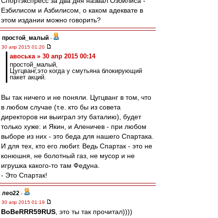
Спортэкспресс за два дня назвал Озбилиса -
Езбилисом и Азбилисом, о каком адеквате в
этом издании можно говорить?
простой_малый
-
30 апр 2015 01:20
авоська » 30 апр 2015 00:14
простой_малый,
Цугцванг,это когда у смутьяна блокирующий
пакет акций.
Вы так ничего и не поняли. Цугцванг в том, что
в любом случае (т.е. кто бы из совета
директоров ни выиграл эту баталию), будет
только хуже: и Якин, и Аленичев - при любом
выборе из них - это беда для нашего Спартака.
И для тех, кто его любит. Ведь Спартак - это не
конюшня, не болотный газ, не мусор и не
игрушка какого-то там Федуна.
- Это Спартак!
лео22
-
30 апр 2015 01:19
BoBeRRR59RUS
, это ты так прочитал))))