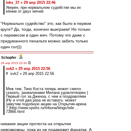
leks_37 » 29 апр 2015 22:46
Уверен, при нормальном судействе мы их
ебнем от двух мячей.
"Нормально судейство" это, как было в первом
круге? Да, тогда, конечно выиграем! Но только
с перевесом в один мяч. Потому что даже с
придуманного пенальти можно забить только
один гол)))
Schopfer
-
29 апр 2015 23:34
svk2 » 29 апр 2015 22:56
# svk2 » 29 апр 2015 22:56
Меж тем, Тино Коста теперь может смело
сказать: развалинами Милана удовлетворен )
Первый гол за Дженоа, с чем и поздравляем
)Ну и чтоб два раза не вставать: может
замутим подобную акцию на Открытие-арена
? )http://www.sports.ru/tribuna/blogs/tele ...
73866.html
никакие акции протеста на открытии
невозможны, пока их не поддержит фанатка. А