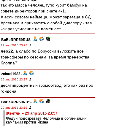
так что масса челоянц тупо курит бамбук на
совете директоров при счете 4-1.
А если совсем неймеца, может зарегаца в СД
Арсенала и прихватить с собой диаспору - там
как раз усиление не помешает
BoBeRRR59RUS
-
29 апр 2015 23:23
лео22
, а слабо по Боруссии выложить все
трансферы по сезонам, за время тренерства
Клоппа?
zolotoi1983
-
29 апр 2015 23:17
десятипроцентный громоотвод, это как раз про
гондона
BoBeRRR59RUS
-
29 апр 2015 23:16
Жентяй » 29 апр 2015 23:57
Федун подозревает Челоянца в организации
кампании против Якина