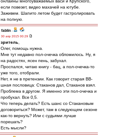
онлайны многоуважаемых васи и Крупского,
если повезет, видео махачей на ютубе.
Заживем. Шапито летом будет гастролировать
на полную.
fablin
-
30 апр 2015 00:29
зpитель
,
Олег, помощь нужна.
Мне тут недавно пол-очечка обломилось. Ну, я
на радостях, ясен пень, забухал.
Проспался, читаю книгу - бац, а пол-очечка-то
уже того, отобрали.
Нет, я не в претензии. Как говорит старая ВВ-
шная пословица: Стаканов дал, Стаканов взял.
Проблема в другом. Я именно эти пол-очечка и
пробухал. Все 0,5.
Что теперь делать? Есть шанс со Стакановым
договориться? Может, там в следующем сезоне
как-то вернуть? Или с судьями лучше
порешать?
Есть мысли?