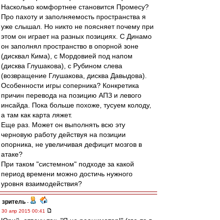
Насколько комфортнее становится Промесу?
Про пахоту и заполняемость пространства я
уже слышал. Но никто не поясняет почему при
этом он играет на разных позициях. С Динамо
он заполнял пространство в опорной зоне
(дисквал Кима), с Мордовией под напом
(дисква Глушакова), с Рубином слева
(возвращение Глушакова, дисква Давыдова).
Особенности игры соперника? Конкретика
причин перевода на позицию АПЗ и левого
инсайда. Пока больше похоже, тусуем колоду,
а там как карта ляжет.
Еще раз. Может он выполнять всю эту
черновую работу действуя на позиции
опорника, не увеличивая дефицит мозгов в
атаке?
При таком "системном" подходе за какой
период времени можно достичь нужного
уровня взаимодействия?
зpитель
-
30 апр 2015 00:41