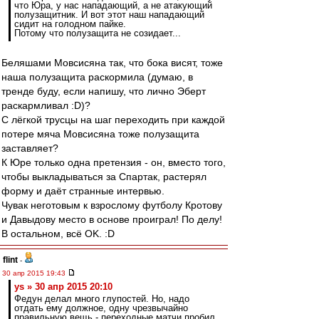
что Юра, у нас нападающий, а не атакующий
полузащитник. И вот этот наш нападающий
сидит на голодном пайке.
Потому что полузащита не созидает...
Беляшами Мовсисяна так, что бока висят, тоже
наша полузащита раскормила (думаю, в
тренде буду, если напишу, что лично Эберт
раскармливал :D)?
С лёгкой трусцы на шаг переходить при каждой
потере мяча Мовсисяна тоже полузащита
заставляет?
К Юре только одна претензия - он, вместо того,
чтобы выкладываться за Спартак, растерял
форму и даёт странные интервью.
Чувак неготовым к взрослому футболу Кротову
и Давыдову место в основе проиграл! По делу!
В остальном, всё OK. :D
flint
-
30 апр 2015 19:43
ys » 30 апр 2015 20:10
Федун делал много глупостей. Но, надо
отдать ему должное, одну чрезвычайно
правильную вещь - переходные матчи пробил