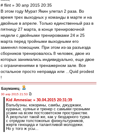
# flint » 30 апр 2015 20:35
В этом году Мурат Якин улетал 2 раза. Во
время трех выходных у команды в марте и на
двойные в апреле. Только единственный раз в
пятницу 27 марта, в конце тренировочной
недели с двойными тренировками 24 и 25
марта перед тройными выходными его
заменял помощник. При этом из-за разъезда
сборников тренировалось 8 человек, двое из
которых занимались индивидуально, еще двое
с ограничениями в тренажерном зале. Все
остальное просто неправда или ...Quid prodest
!
Бауманец
-
30 апр 2015 21:53
Kid Amnesiac » 30.04.2015 20:31:39
Вальбуэны, кокорины, самбы, джуджаки,
кураньи, хуяньи и тренер с самыми грозными
усами на всем постсоветском пространстве.
А результат такой же, как у бездарного турка
с отрядом толстожопых физкультурников,
жертв геноцида и талантливой молодежи.
Но у того ж усы...