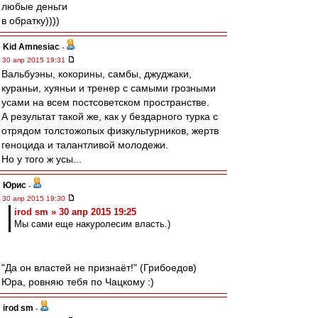
любые деньги
в обратку))))
Kid Amnesiac
-
30 апр 2015 19:31
Вальбуэны, кокорины, самбы, джуджаки,
кураньи, хуяньи и тренер с самыми грозными
усами на всем постсоветском пространстве.
А результат такой же, как у бездарного турка с
отрядом толстожопых физкультурников, жертв
геноцида и талантливой молодежи.
Но у того ж усы...
Юрис
-
30 апр 2015 19:30
irod sm » 30 апр 2015 19:25
Мы сами еще накуролесим власть.)
"Да он властей не признаёт!" (Грибоедов)
Юра, ровняю тебя по Чацкому :)
irod sm
-