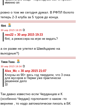
именно он
ровно о том же сегодня думал. В РФПЛ болото
теперь 2-3 клуба за 5 туров до конца.
flint
-
30 апр 2015 19:35
лео22 » 30 апр 2015 19:33
flint, а режиссера на игре не видать?
а он разве не улетел в Швейцарию на
выходные?)
Тики-Така
-
30 апр 2015 19:34
Alex_Mc » 30 апр 2015 21:07
Клоуны из 90+ весь год твердили, что 3 очка
для мусоров в Перми уже практически
решенное дело
)))
Так давно известно если Черданцев и К
(особенно Чердак) горлопанят о каком -то
верняке , то надо автоматически пихать в БК