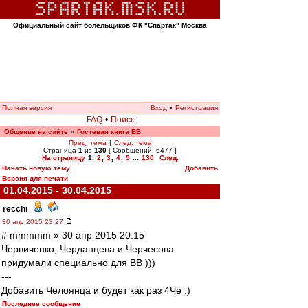
Официальный сайт болельщиков ФК "Спартак" Москва
Полная версия
Вход
•
Регистрация
FAQ
•
Поиск
Общение на сайте
Гостевая книга ВВ
»
Пред. тема
|
След. тема
Страница
1
из
130
[ Сообщений: 6477 ]
На страницу
1
,
2
,
3
,
4
,
5
...
130
След.
Начать новую тему
Добавить
Версия для печати
01.04.2015 - 30.04.2015
recchi
-
30 апр 2015 23:27
# mmmmm » 30 апр 2015 20:15
Червиченко, Черданцева и Черчесова
придумали специально для ВВ )))
---
Добавить Челоянца и будет как раз 4Че :)
Последнее сообщение