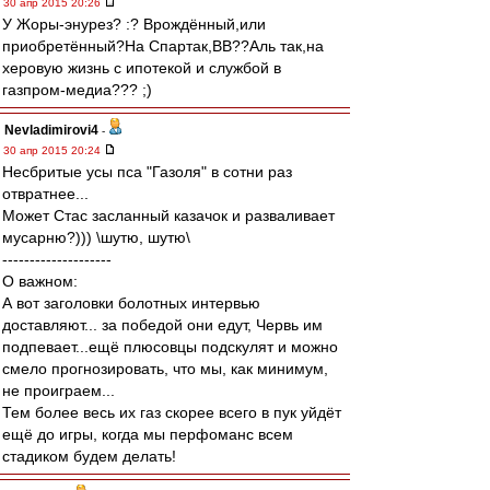
30 апр 2015 20:26
У Жоры-энурез? :? Врождённый,или
приобретённый?На Спартак,ВВ??Аль так,на
херовую жизнь с ипотекой и службой в
газпром-медиа??? ;)
Nevladimirovi4
-
30 апр 2015 20:24
Несбритые усы пса "Газоля" в сотни раз
отвратнее...
Может Стас засланный казачок и разваливает
мусарню?))) \шутю, шутю\
--------------------
О важном:
А вот заголовки болотных интервью
доставляют... за победой они едут, Червь им
подпевает...ещё плюсовцы подскулят и можно
смело прогнозировать, что мы, как минимум,
не проиграем...
Тем более весь их газ скорее всего в пук уйдёт
ещё до игры, когда мы перфоманс всем
стадиком будем делать!