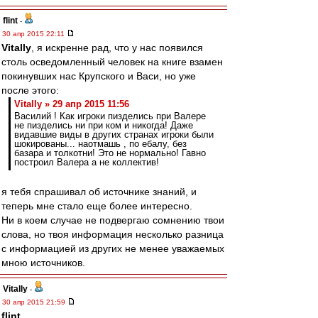
flint
-
30 апр 2015 22:11
Vitally
, я искренне рад, что у нас появился
столь осведомленный человек на книге взамен
покинувших нас Крупского и Васи, но уже
после этого:
Vitally » 29 апр 2015 11:56
Василий ! Как игроки пизделись при Валере
не пизделись ни при ком и никогда! Даже
видавшие виды в других странах игроки были
шокированы... наотмашь , по ебалу, без
базара и толкотни! Это не нормально! Гавно
построил Валера а не коллектив!
я тебя спрашивал об источнике знаний, и
теперь мне стало еще более интересно.
Ни в коем случае не подвергаю сомнению твои
слова, но твоя информация несколько разница
с информацией из других не менее уважаемых
мною источников.
Vitally
-
30 апр 2015 21:59
flint
,