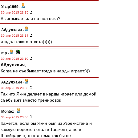
Увар1969
-
30 апр 2015 23:15
Выигрывает,или по пол очка?
Абдулхаич
-
30 апр 2015 23:14
я ждал такого ответа))))))
mp
-
30 апр 2015 23:10
Абдулхаич
,
Когда не съебывает,тогда в нарды играет:)))
Абдулхаич
-
30 апр 2015 23:08
Так что Якин делает в нарды играет или домой
съебыв.ет вместо тренировок
Montez
-
30 апр 2015 23:06
Кажется, если бы Якин был из Узбекистана и
каждую неделю летал в Ташкент, а не в
Швейцарию, то эта тема так бы не