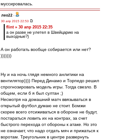
муссировалась.
лео22
-
30 апр 2015 22:53
flint » 30 апр 2015 22:35
а он разве не улетел в Швейцарию на
выходные?)
А он работать вообще собирается или нет?
)))))))
Ну и на ночь глядя немного анлитики на
вентилятор)))) Перед Динамо и Торпедо решил
спрогнозировать модель игры. Тогда свезло. В
общем, если б я был султан ;)
Несмотря на домашний матч ввязываться в
открытый футбол думаю не стоит. Бомжи
скорее всего отсиживаться в обороне не будут,
постараться ловить их на контрах, за счет
быстрого перехода от обороны к атаке. Но это
не означает, что надо отдать мяч и прижаться к
воротам. Треугольник в центре развернуть