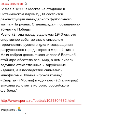
30 апр 2015 20:31
"2 мая в 18:00 в Москве на стадионе в
Останкинском парке ВДНХ состоится
реконструкция легендарного футбольного
матча «На руинах Сталинграда», посвященная
70-летию Победы.
Ровно 72 года назад, в далеком 1943-ем, это
спортивное событие стало символом
героического русского духа и возвращения
разрушенного города-героя к мирной жизни.
Матч собрал десять тысяч человек! Весть об
этой игре облетела весь мир, о нем писали
ведущие отечественные и зарубежные
издания, а в последствии снимались
кинофильмы. Имена игроков команд
«Спартак» (Москва) и «Динамо» (Сталинград)
вписаны золотом в историю российского
футбола."
http://www.sports.ru/football/1029304632.html
Увар1969
-