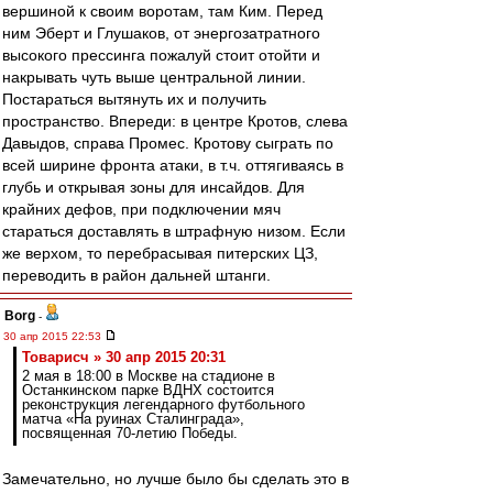
вершиной к своим воротам, там Ким. Перед
ним Эберт и Глушаков, от энергозатратного
высокого прессинга пожалуй стоит отойти и
накрывать чуть выше центральной линии.
Постараться вытянуть их и получить
пространство. Впереди: в центре Кротов, слева
Давыдов, справа Промес. Кротову сыграть по
всей ширине фронта атаки, в т.ч. оттягиваясь в
глубь и открывая зоны для инсайдов. Для
крайних дефов, при подключении мяч
стараться доставлять в штрафную низом. Если
же верхом, то перебрасывая питерских ЦЗ,
переводить в район дальней штанги.
Borg
-
30 апр 2015 22:53
Товарисч » 30 апр 2015 20:31
2 мая в 18:00 в Москве на стадионе в
Останкинском парке ВДНХ состоится
реконструкция легендарного футбольного
матча «На руинах Сталинграда»,
посвященная 70-летию Победы.
Замечательно, но лучше было бы сделать это в