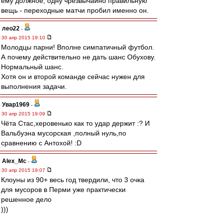
ему должное, одну чрезвычайно правильную
вещь - переходные матчи пробил именно он.
лео22
-
30 апр 2015 19:10
Молодцы парни! Вполне симпатичный футбол.
А почему действительно не дать шанс Обухову.
Нормальный шанс.
Хотя он и второй команде сейчас нужен для
выполнения задачи.
Увар1969
-
30 апр 2015 19:09
Чёта Стас,херовенько как то удар держит :? И
Вальбуэна мусорская ,полный нуль,по
сравнению с Антохой! :D
Alex_Mc
-
30 апр 2015 19:07
Клоуны из 90+ весь год твердили, что 3 очка
для мусоров в Перми уже практически
решенное дело
)))