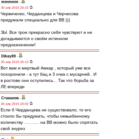
mmmmm
-
30 апр 2015 20:15
Червиченко, Черданцева и Черчесова
придумали специально для ВВ )))
ЗЫ. Все трое прекрасно себя чувствуют и не
догадываются о своём истинном
предназначении!
Dikay89
-
30 апр 2015 20:13
Вот вам и мертвый Амкар , который уже все
похоронили - а тут бац и 3 очка с мусарней.. И
в ростове они оступились... Так что борьба за
ЛЕ впереди
Cтаканов
-
30 апр 2015 20:02
Если б Черданцева не существовало, то его
стоило бы придумать, чтобы невьебенному
количеству ............ на ВВ можно было спрятать
свой энурез