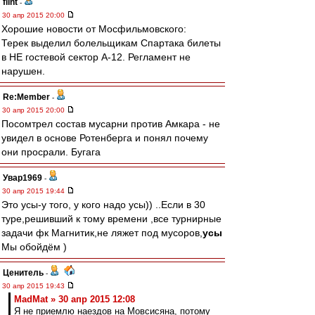
flint
-
30 апр 2015 20:00
Хорошие новости от Мосфильмовского:
Терек выделил болельщикам Спартака билеты
в НЕ гостевой сектор А-12. Регламент не
нарушен.
Re:Member
-
30 апр 2015 20:00
Посомтрел состав мусарни против Амкара - не
увидел в основе Ротенберга и понял почему
они просрали. Бугага
Увар1969
-
30 апр 2015 19:44
Это усы-у того, у кого надо усы)) ..Если в 30
туре,решивший к тому времени ,все турнирные
задачи фк Магнитик,не ляжет под мусоров,
усы
Мы обойдём )
Ценитель
-
30 апр 2015 19:43
MadMat » 30 апр 2015 12:08
Я не приемлю наездов на Мовсисяна, потому