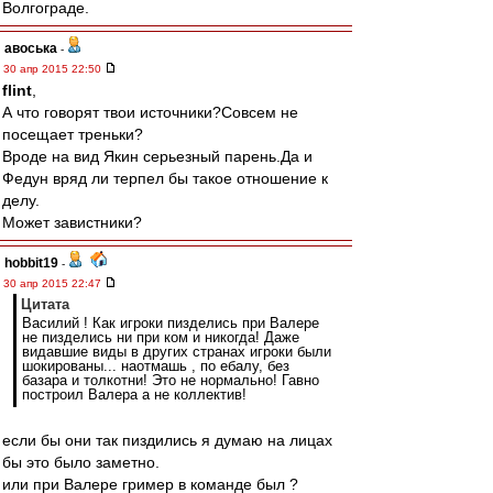
Волгограде.
авоська
-
30 апр 2015 22:50
flint
,
А что говорят твои источники?Совсем не
посещает треньки?
Вроде на вид Якин серьезный парень.Да и
Федун вряд ли терпел бы такое отношение к
делу.
Может завистники?
hobbit19
-
30 апр 2015 22:47
Цитата
Василий ! Как игроки пизделись при Валере
не пизделись ни при ком и никогда! Даже
видавшие виды в других странах игроки были
шокированы... наотмашь , по ебалу, без
базара и толкотни! Это не нормально! Гавно
построил Валера а не коллектив!
если бы они так пиздились я думаю на лицах
бы это было заметно.
или при Валере гример в команде был ?