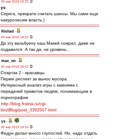
30 апр 2015 19:25
ys
Серега, прекрати считать шансы. Мы сами еще
накуролесим власть.)
Rishad
-
30 апр 2015 19:22
Да эту вальбуену наш Макей сожрал, даже не
подавился. А так да, не уровень...
max_nn
-
30 апр 2015 19:12
Спартак 2 - красавцы.
Перми респект за вынос мусора.
Интересный анализ игры с камнями с
передачей приветов людям, понимающим в
порнографии
http://blog.fratria.ru/cgi-
bin/iBlog/post_3392557.html
ys
-
30 апр 2015 19:10
Федун делал много глупостей. Но, надо отдать