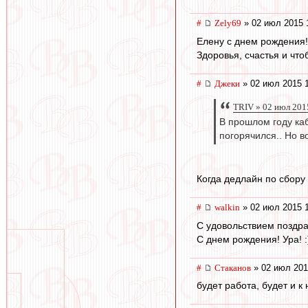
#
Zely69
» 02 июл 2015 
Елену с днем рождения! 
Здоровья, счастья и чт
#
Джеки
» 02 июл 2015 
TRIV » 02 июл 201
В прошлом году каб
погорячился.. Но вот
Когда дедлайн по сбору
#
walkin
» 02 июл 2015 
С удовольствием поздрав
С днем рождения! Ура! :
#
Cтаканов
» 02 июл 201
будет работа, будет и к