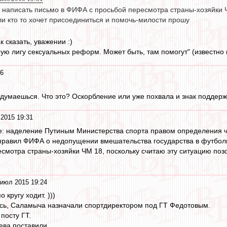
 написать письмо в ФИФА с просьбой пересмотра страны-хозяйки Ч
и кто то хочет присоединиться и помочь-милости прошу
к сказать, уважении :)
ю лигу сексуальных реформ. Может быть, там помогут" (известно к
36
задумаешься. Что это? Оскорбление или уже похвала и знак поддержк
2015 19:31
е: наделение Путиным Министерства спорта правом определения ч
правил ФИФА о недопущении вмешательства государства в футболь
смотра страны-хозяйки ЧМ 18, поскольку считаю эту ситуацию поз
 июл 2015 19:24
 кругу ходит. )))
ось, Саламыча назначали спортдиректором под ГТ Федотовым.
 посту ГТ.
ева поставили.