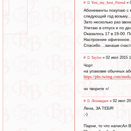
#
You_my_best_Friend
» 
Абонементы покупаю с м
следующий год возьму...
Зато несколько раз звон
Улетаю в отпуск и по д
Оказалось 17 в 19-00. П
Настроение офигенное...
Спасибо....занаше счас
#
Taylor
» 02 июл 2015 1
Чорт
на упаковке обычных аб
https://pbs.twimg.com/med
чо творите =/
#
Леонидыч
» 02 июл 20
Лена, ЗА ТЕБЯ!
;-)
Парни, то что написАл В