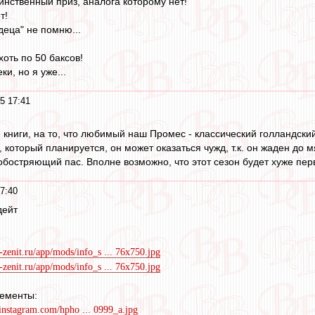
динственный приз, аналога которому нет!
т!
деца" не помню...
хоть по 50 баксов!
ки, но я уже...
5 17:41
 книги, на то, что любимый наш Промес - классический голландски
 который планируется, он может оказаться чужд, т.к. он жаден до 
обостряющий пас. Вполне возможно, что этот сезон будет хуже пер
7:40
дейт
c-zenit.ru/app/mods/info_s ... 76x750.jpg
c-zenit.ru/app/mods/info_s ... 76x750.jpg
нементы:
ninstagram.com/hpho ... 0999_a.jpg