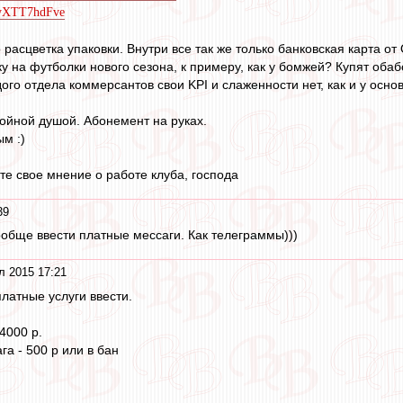
pdyXTT7hdFve
 расцветка упаковки. Внутри все так же только банковская карта от
ку на футболки нового сезона, к примеру, как у бомжей? Купят оба
дого отдела коммерсантов свои KPI и слаженности нет, как и у ос
койной душой. Абонемент на руках.
м :)
те свое мнение о работе клуба, господа
39
ообще ввести платные мессаги. Как телеграммы)))
л 2015 17:21
латные услуги ввести.
4000 р.
а - 500 р или в бан