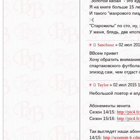
"Золотой кабан" - это е
Я на книге больше 15 ле
И такого "махрового пиз
:-(
"Старожилы" по сто, ну, 
У меня, блядь, две ипоте
#
Sanchouz
» 02 июл 201
ВВсем привет
Хочу обратить внимание
спартаковского футбола,
эпизод сам, чем отдаст 
#
Taylor
» 02 июл 2015 1
Небольшой повтор и ап
Абонементы зенита
Сезон 14/15:
http://pic4.f
Сезон 15/16:
http://pic4.f
Так выглядят наши або
14/15:
http://scontent-b.cd