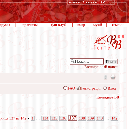
орумы
прогнозы
фан-клуб
юмор
музей
ссылки
Расширенный поиск
FAQ
Регистрация
Вход
Календарь ВВ
137
аница
137
из
142
•
1
...
134
135
136
138
139
140
...
142