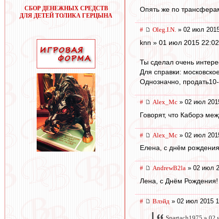
СБОР ДЕНЕЖНЫХ СРЕДСТВ
Опять же по трансферам
ДЛЯ ДЕТЕЙ ТОЛИКА ГЕРЦЫНА
#
Oleg.I.N.
» 02 июл 2015
knn » 01 июл 2015 22:02
Ты сделал очень интере
Для справки: московское
Однозначно, продать10-
#
Alex_Mc
» 02 июл 201
Говорят, что Каборэ ме
#
Alex_Mc
» 02 июл 201
Елена, с днём рождения 
#
AndrewB2la
» 02 июл 2
Лена, с Днём Рождения!
#
Влэйд
» 02 июл 2015 1
Spartach1975 » 02