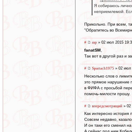
Я собираюсь лично
неприемлемой. Есл
Прикольно. При всем, та
"Обратитесь во Всемирну
#
mp
» 02 июл 2015 19:
fanatSM
,
Так вот в другой раз и 
#
Spartach1975
» 02 июл 
Несколько слов о лимит
это прямое нарушение 
в ФИФА с просьбой пере
помочь-милости прошу.
#
впередсмотрящий
» 02
Как интересно история по
Совсем недавно, казал
И он таки его сменил на
А сейчас под ним Кобел