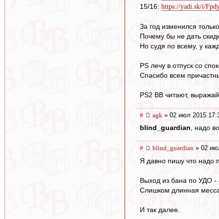
15/16:
https://yadi.sk/i/F
За год изменился только
Почему бы не дать скид
Но судя по всему, у каж
PS лечу в отпуск со спо
Спасибо всем причастны
PS2 ВВ читают, выражай
#
agk
» 02 июл 2015 17:
blind_guardian
, надо в
#
blind_guardian
» 02 ию
Я давно пишу что надо п
Выход из бана по УДО - 
Слишком длинная мессаг
И так далее.