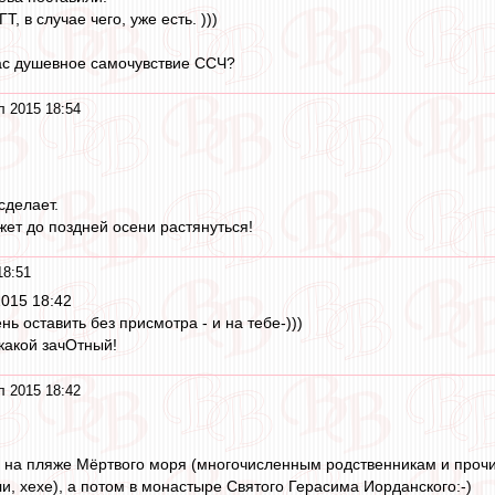
Т, в случае чего, уже есть. )))
ас душевное самочувствие ССЧ?
л 2015 18:54
сделает.
жет до поздней осени растянуться!
18:51
2015 18:42
нь оставить без присмотра - и на тебе-)))
 какой зачОтный!
л 2015 18:42
 на пляже Мёртвого моря (многочисленным родственникам и проч
, хехе), а потом в монастыре Святого Герасима Иорданского:-)