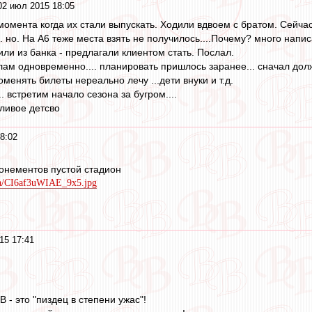
02 июл 2015 18:05
омента когда их стали выпускать. Ходили вдвоем с братом. Сейчас
. но. На А6 теже места взять не получилось....Почему? много напис
или из банка - предлагали клиентом стать. Послал.
елам одновременно.... планировать пришлось заранее... сначал до
оменять билеты нереально лечу ...дети внуки и т.д.
 встретим начало сезона за бугром....
тливое детсво
8:02
онементов пустой стадион
ia/CI6af3uWIAE_9x5.jpg
15 17:41
В - это "пиздец в степени ужас"!