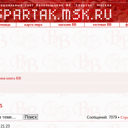
оманда
карта мира
магазин ВВ
гостевая ВВ
ф
вая книга ВВ
15
Сообщений: 7079 •
Стр
 21:23