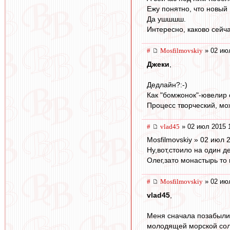
Ежу понятно, что новый Г
Да ушшшш.
Интересно, каково сейч
#
Mosfilmovskiy
» 02 ию
Джеки
,
Дедлайн?:-)
Как "бомжонок"-ювелир 
Процесс творческий, мо
#
vlad45
» 02 июл 2015 
Mosfilmovskiy » 02 июл 
Ну,вот,стоило на один де
Олег,зато монастырь то
#
Mosfilmovskiy
» 02 ию
vlad45
,
Меня сначала позабыли
молодящей морской соли