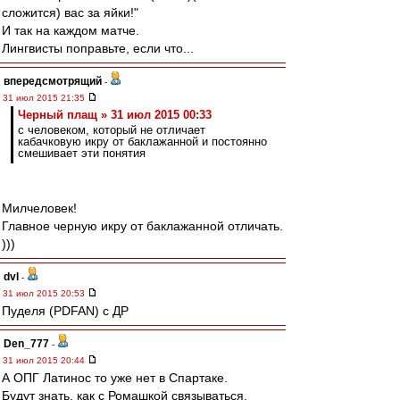
сложится) вас за яйки!"
И так на каждом матче.
Лингвисты поправьте, если что...
впередсмотрящий
-
31 июл 2015 21:35
Черный плащ » 31 июл 2015 00:33
с человеком, который не отличает
кабачковую икру от баклажанной и постоянно
смешивает эти понятия
Милчеловек!
Главное черную икру от баклажанной отличать.
)))
dvl
-
31 июл 2015 20:53
Пуделя (PDFAN) с ДР
Den_777
-
31 июл 2015 20:44
А ОПГ Латинос то уже нет в Спартаке.
Будут знать, как с Ромашкой связываться.