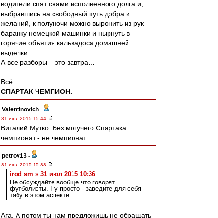
водители спят снами исполненного долга и,
выбравшись на свободный путь добра и
желаний, к полуночи можно выронить из рук
баранку немецкой машинки и нырнуть в
горячие объятия кальвадоса домашней
выделки.
А все разборы – это завтра…
Всё.
СПАРТАК ЧЕМПИОН.
Valentinovich
-
31 июл 2015 15:44
Виталий Мутко: Без могучего Спартака
чемпионат - не чемпионат
petrov13
-
31 июл 2015 15:33
irod sm » 31 июл 2015 10:36
Не обсуждайте вообще что говорят
футболисты. Ну просто - заведите для себя
табу в этом аспекте.
Ага. А потом ты нам предложишь не обращать