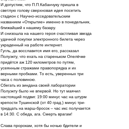
И допустим, что П.П.Кабанчуку пришла в
светлую голову сверхновая идея посетить
стадион с Научно-исседовательским
названием «Открытие» именно в понедельник,
ближайший к нашему базару.
И снизошла на нашего героя счастливая звезда
удачной покупки электронного билета через
украденный на работе интернет.
Гугль, да восславится имя его, рассказал
Полуэкту, что ехать на стареньком Опелёчке
придётся аж 120 километров по путям,
усеянным стражами правопорядка и их
верными пробками. То есть, уверенных три
часа с половиною.
Сбегать из зиндана своей лаборатории
Полуэкту было не впервой. Но тут маячил
настоящий подвиг. 19:00 минус час на штурм
крепости Тушинской (от 40 град.) минус три-
тридцать на марш-бросок – час икс получается
в 14:30. С обеда, ага. Смерть врагам!
Слава пророкам, хотя бы ночью бдители и