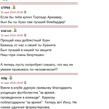
UTP66
-
31 июл 2015 20:30
Если бы тебя купил Торпедо Армавир,
был бы ты Хуан там лучший бомбардир!
irod sm
-
31 июл 2015 19:55
Прощай наш доблестный Хуан
Бежишь от нас к своей ты Хуаните
Был лучший в нашей ты защите
Наш горе очень безутешен.
А теперь пусть попробуют сказать, что мы не
умеем провожать по-человечески!!!
Allig
-
31 июл 2015 19:50
Взяли в клубе дурную привычку благодарить
уходящих футболистов "за время,
проведенное в команде". Кариоку
поблагодарили "за время". Теперь вот Инсу. Не
самая удачная формулировка.