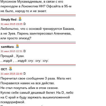
Мухсином Мухамадиевым, в связи с его
переходом в Локомотив НН? Офсайта в 95-м
не было, народ-то и не знает.
Simply Red
-
31 июл 2015 23:05
Любопытно, что с основой тренируется Бакаев,
а не Зуев. Парень заинтересовал Аленичева,
или просто эпизод?
samMara
-
31 июл 2015 22:51
Прощай , Хуан.
...издуй , ...издуй :cry: :cry: :cry:
ОСТ
-
31 июл 2015 22:40
Перечитал свое сообщение 3 раза. Мата нет.
Понравился намек на все действо.
Не стал покупать абик в этом сезоне.
Куплю себе самый дешевый билет. На D, либо
на С край и буду заряжать вышеизложенной
псевдорифмой.