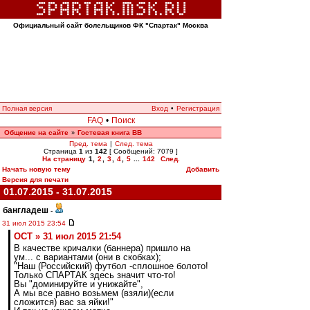
Официальный сайт болельщиков ФК "Спартак" Москва
Полная версия
Вход
•
Регистрация
FAQ
•
Поиск
Общение на сайте
Гостевая книга ВВ
»
Пред. тема
|
След. тема
Страница
1
из
142
[ Сообщений: 7079 ]
На страницу
1
,
2
,
3
,
4
,
5
...
142
След.
Начать новую тему
Добавить
Версия для печати
01.07.2015 - 31.07.2015
бангладеш
-
31 июл 2015 23:54
ОСТ » 31 июл 2015 21:54
В качестве кричалки (баннера) пришло на
ум... с вариантами (они в скобках);
"Наш (Российский) футбол -сплошное болото!
Только СПАРТАК здесь значит что-то!
Вы "доминируйте и унижайте",
А мы все равно возьмем (взяли)(если
сложится) вас за яйки!"