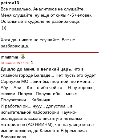
petrov13
Все правильно. Аналитиков не слушайте.
Меня слушайте, ну еще от силы 4-5 человек.
Остальные в худболе не разбираюцца.
:)))
Хотя да- никого не слушайте. Все не
разбираюцца.
mmmmm
-
31 июл 2015 15:58
Дошло до меня, о великий царь
, что в
славном городе Багдаде... Нет, пусть это будет
Серпухов МО... жил-был портной, по имени…
Абу… Али… Кто-то ибн чей-то… Н-ну хорошо,
скажем, Полуэкт. Полуэкт ибн… мнэ-э…
Полуэктович… Кабанчук.
И работал он... нууу... допустим... в
испытательной лаборатории Научно-
исследовательского института нетканых
материалов (АО НИИНМ), что на улице мнэ-э…
имени полководца Климента Ефремовича
Ворошилова.