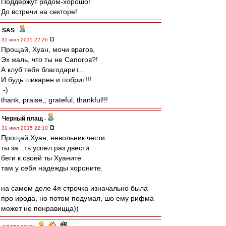
Поддержут рядом-хорошо!
До встречи на секторе!
SAS
-
31 июл 2015 22:26
Прощай, Хуан, мочи врагов,
Эх жаль, что ты не Сапогов?!
А клуб тебя благодарит...
И будь шикарен и побрит!!!
:-)
thank, praise,; grateful, thankful!!!
Черный плащ
-
31 июл 2015 22:10
Прощай Хуан, невольник чести
ты за...ть успел раз двести
беги к своей ты Хуаните
там у себя надежды хороните.
на самом деле 4я строчка изначально была
про ирода, но потом подумал, шо ему рифма
может не понравицца))