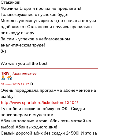
Стаканов!
Фаблина,Егора и прочих не предлагать!
Головокружение от успехов будет.
Можешь упомянуть зрителя,но сначала получи
одобрямс от Стаканова и научись правильно
пить воду в жару.
За сим - успехов в неблагодарном
аналитическом труде!
8-)
We wish you all the best!
TRIV
-
Администратор
31 июл 2015 17:17
Очень порадовала программа абонементов на
шайбу!
http://www.spartak.ru/tickets/item13404/
Тут тебе и скидки по абику на ФК.. Скидки
пенсионерам и студентам..
Абик на топовые матчи! Абик пять матчей на
выбор! Абик выходного дня!
Самый дорогой абик без скидки 24500! И это за