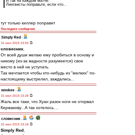
И так на каждом матче.
Лингвисты поправьте, если что...
тут только киллер поправит
Последнее сообщение
Simply Red
-
31 июл 2015 23:50
словесник
,
От всей души желаю ему пробиться в основу и
никому (из-за жадности разумеется) свое
место в ней не уступать.
Так мечтается чтобы кто-нибудь из "мелких" по-
настоящему выстрелил, заждались...
wookee
-
31 июл 2015 23:28
Жаль все таки, что Хуан разок ноги не оторвал
Кержакову...А так хотелось....
словесник
-
31 июл 2015 23:18
Simply Red
,