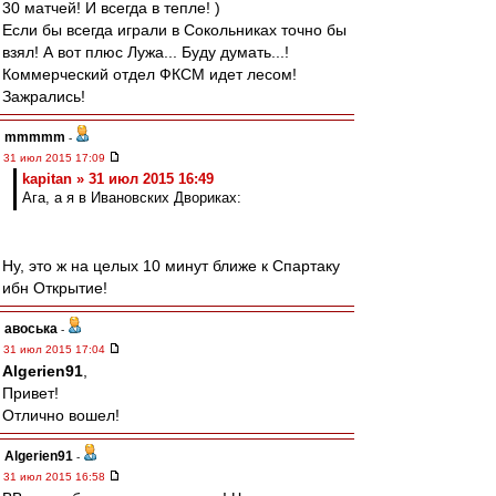
30 матчей! И всегда в тепле! )
Если бы всегда играли в Сокольниках точно бы
взял! А вот плюс Лужа... Буду думать...!
Коммерческий отдел ФКСМ идет лесом!
Зажрались!
mmmmm
-
31 июл 2015 17:09
kapitan » 31 июл 2015 16:49
Ага, а я в Ивановских Двориках:
Ну, это ж на целых 10 минут ближе к Спартаку
ибн Открытие!
авоська
-
31 июл 2015 17:04
Algerien91
,
Привет!
Отлично вошел!
Algerien91
-
31 июл 2015 16:58