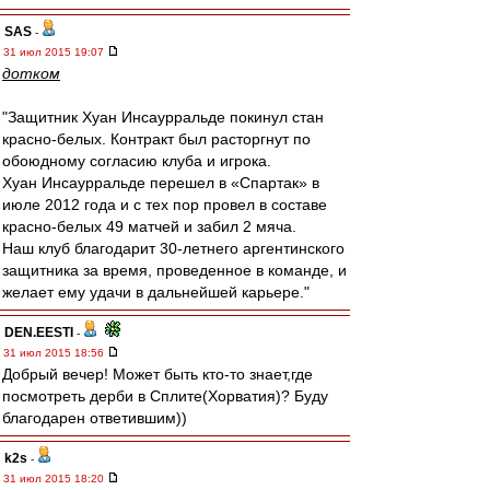
SAS
-
31 июл 2015 19:07
дотком
"Защитник Хуан Инсаурральде покинул стан
красно-белых. Контракт был расторгнут по
обоюдному согласию клуба и игрока.
Хуан Инсаурральде перешел в «Спартак» в
июле 2012 года и с тех пор провел в составе
красно-белых 49 матчей и забил 2 мяча.
Наш клуб благодарит 30-летнего аргентинского
защитника за время, проведенное в команде, и
желает ему удачи в дальнейшей карьере."
DEN.EESTI
-
31 июл 2015 18:56
Добрый вечер! Может быть кто-то знает,где
посмотреть дерби в Сплите(Хорватия)? Буду
благодарен ответившим))
k2s
-
31 июл 2015 18:20