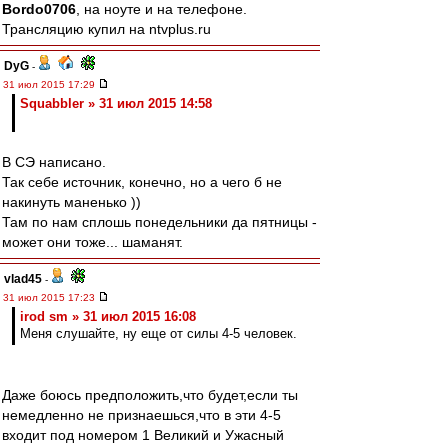
Bordo0706
, на ноуте и на телефоне.
Трансляцию купил на ntvplus.ru
DyG
-
31 июл 2015 17:29
Squabbler » 31 июл 2015 14:58
В СЭ написано.
Так себе источник, конечно, но а чего б не
накинуть маненько ))
Там по нам сплошь понедельники да пятницы -
может они тоже... шаманят.
vlad45
-
31 июл 2015 17:23
irod sm » 31 июл 2015 16:08
Меня слушайте, ну еще от силы 4-5 человек.
Даже боюсь предположить,что будет,если ты
немедленно не признаешься,что в эти 4-5
входит под номером 1 Великий и Ужасный