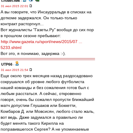
словесник
-
31 июл 2015 22:01
А вы говорите, что Инсаурральде в списках на
доткоме задержался. Он только-только
контракт расторгнул...
Вот журналисты "Газеты.Ру" вообще до сих пор
в прошлом сезоне пребывают:
http://www.gazeta.ru/sport/news/2015/07 ...
5233.shtml
Вот это, я понимаю, задержка :-).
UTP66
-
31 июл 2015 21:54
Еще около трех месяцев назад раздосадовано
сокрушался об уровне любого футболиста
нашей команды и без сожаления готов был с
любым расстаться. А сейчас, откровенно
говоря, очень бы сожалел пропусти ближайший
матч допустим Глушаков или Боккетти,
Комбаров Д. или Мовсисян, любого стало жаль,
вот ведь. Даже задумался а правильно ли
будет менять такого Кирилла на
поправившегося Сергея? А не упоминаемые