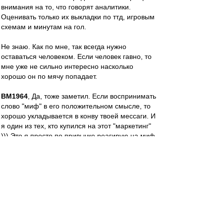
внимания на то, что говорят аналитики.
Оценивать только их выкладки по ттд, игровым
схемам и минутам на гол.
Не знаю. Как по мне, так всегда нужно
оставаться человеком. Если человек гавно, то
мне уже не сильно интересно насколько
хорошо он по мячу попадает.
BM1964
, Да, тоже заметил. Если воспринимать
слово "миф" в его положительном смысле, то
хорошо укладывается в конву твоей мессаги. И
я один из тех, кто купился на этот "маркетинг"
))) Это я просто по привычке реагирую на миф
как на синоним выдумки.
alex68
-
31 июл 2015 15:29
в понедельник, кстати, в 15:00 по мск, ещё и
СМ-2 играет в Красноярске...
так что "истинным болельщикам", имхо, не до
работы будет...