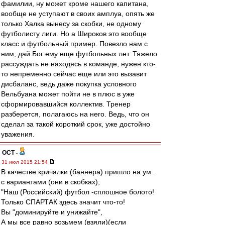
фамилии, ну может кроме нашего капитана,
вообще не уступают в своих амплуа, опять же
только Халка вынесу за скобки, не одному
футболисту лиги. Но а Широков это вообще
класс и футбольный пример. Повезло нам с
ним, дай Бог ему еще футбольных лет. Тяжело
рассуждать не находясь в команде, нужен кто-
то непременно сейчас еще или это вызавит
дисбаланс, ведь даже покупка условного
Вельбуана может пойти не в плюс в уже
сформировавшийся коллектив. Тренер
разберется, полагаюсь на него. Ведь, что он
сделал за такой короткий срок, уже достойно
уважения.
ОСТ
-
31 июл 2015 21:54
В качестве кричалки (баннера) пришло на ум...
с вариантами (они в скобках);
"Наш (Российский) футбол -сплошное болото!
Только СПАРТАК здесь значит что-то!
Вы "доминируйте и унижайте",
А мы все равно возьмем (взяли)(если