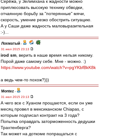
Серёжа, у Зелимхана к жадности можно
приплюсовать высокую технику обводки,
отчаянную борьбу за "потерянные" мячи,
скорость, умение резко обострить ситуацию.
А у Саши даже жадность маловыразительная
:-)...
Лохматый
-
31 июл 2015 23:13
irod sm
, верить в наше время нельзя никому.
Порой даже самому себе. Мне - можно. :)
https://www.youtube.com/watch?v=pgYKbfBkK8k
а ведь чем-то похож?)))
Montez
-
31 июл 2015 23:13
А чего все с Хуаном прощаются, если он уже
месяц провел в мексиканском Chiapas, с
которым подписал контракт на 3 года?
Попытка оправдать заторможенность дедушки
Трахтенберга?
Так может на доткоме попращаться с