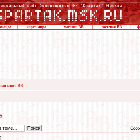
оманда
карта мира
магазин ВВ
гостевая ВВ
ф
вая книга ВВ
15
Сооб
2