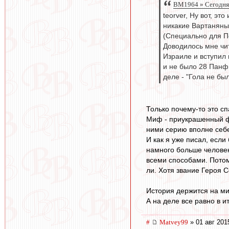
BM1964 » Сегодня,
teorver, Ну вот, эт
никакие Вартаняны
(Специально для П
Доводилось мне чит
Израиле и вступил 
и не было 28 Панфи
деле - "Гола не был
Только почему-то это с
Миф - приукрашенный фа
ними серию вполне себе
И как я уже писал, есл
намного больше человек
всеми способами. Потом
ли. Хотя звание Героя С
История держится на м
А на деле все равно в и
#
Matvey99
» 01 авг 201