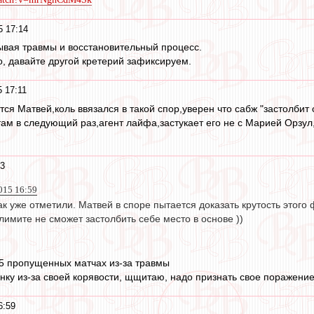
5 17:14
ывая травмы и восстановительный процесс.
о, давайте другой кретерий зафиксируем.
5 17:11
тся Матвей,коль ввязался в такой спор,уверен что сабж "застолбит
 там в следующий раз,агент лайфа,застукает его не с Марией Орзул
03
2015 16:59
ак уже отметили. Матвей в споре пытается доказать крутость этого
лимите не сможет застолбить себе место в основе ))
5 пропущенных матчах из-за травмы
нку из-за своей корявости, щщитаю, надо признать свое поражение
6:59