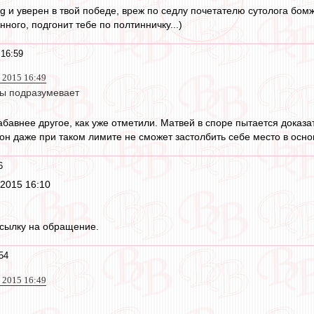
lig и уверен в твой победе, вреж по седлу почетателю сутолога бо
нного, подгонит тебе по полтинничку...)
 16:59
 2015 16:49
ры подразумевает
бавнее другое, как уже отметили. Матвей в споре пытается доказат
он даже при таком лимите не сможет застолбить себе место в основ
6
г 2015 16:10
ссылку на обращение.
54
 2015 16:49