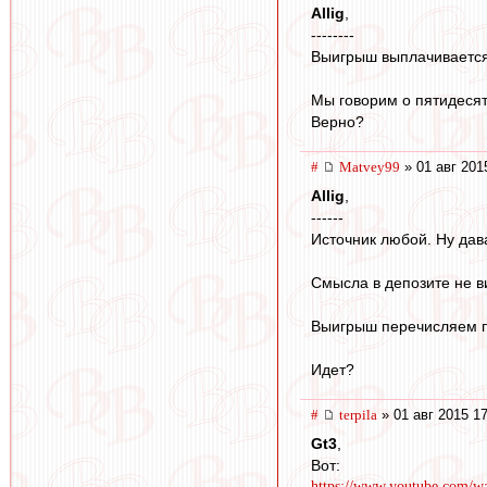
Allig
,
--------
Выигрыш выплачивается
Мы говорим о пятидесят
Верно?
#
Matvey99
» 01 авг 201
Allig
,
------
Источник любой. Ну дав
Смысла в депозите не в
Выигрыш перечисляем по
Идет?
#
terpila
» 01 авг 2015 1
Gt3
,
Вот:
https://www.youtube.com