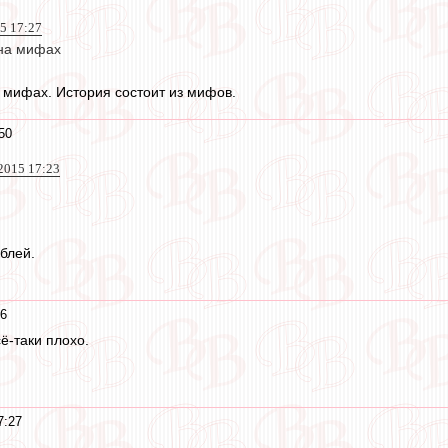
15 17:27
 на мифах
 мифах. История состоит из мифов.
50
2015 17:23
блей.
36
ё-таки плохо.
7:27