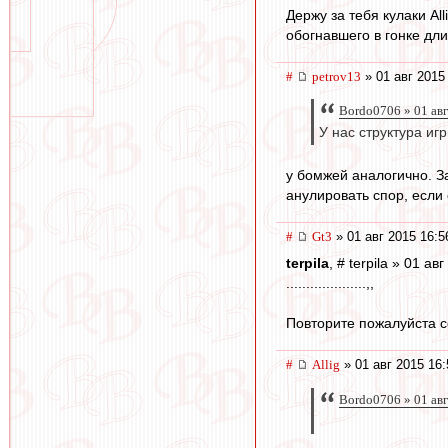
Держу за тебя кулаки Al
обогнавшего в гонке дли
#
petrov13
» 01 авг 2015
Bordo0706 » 01 авг
У нас структура иг
у бомжей аналогично. За
анулировать спор, если 
#
Gt3
» 01 авг 2015 16:5
terpila
, # terpila » 01 ав
....................,,
Повторите пожалуйста 
#
Allig
» 01 авг 2015 16:
Bordo0706 » 01 авг