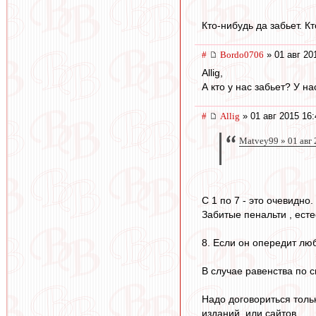
Кто-нибудь да забьет. Кт
#
Bordo0706
» 01 авг 20
Allig,
А кто у нас забьет? У на
#
Allig
» 01 авг 2015 16:
Matvey99 » 01 авг 
С 1 по 7 - это очевидно.
Забитые пенальти , есте
8. Если он опередит люб
В случае равенства по с
Надо договориться толь
изданий, или сайтов.