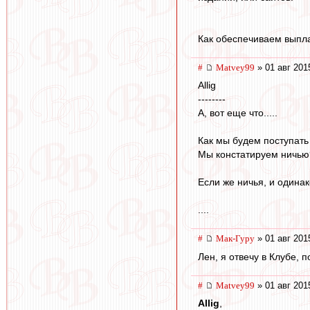
Как обеспечиваем выпла
#
Matvey99
» 01 авг 201
Allig
--------
А, вот еще что.....
Как мы будем поступать
Мы констатируем ничью
Если же ничья, и одинак
....
#
Мак-Гуру
» 01 авг 201
Лен, я отвечу в Клубе, 
#
Matvey99
» 01 авг 201
Allig
,