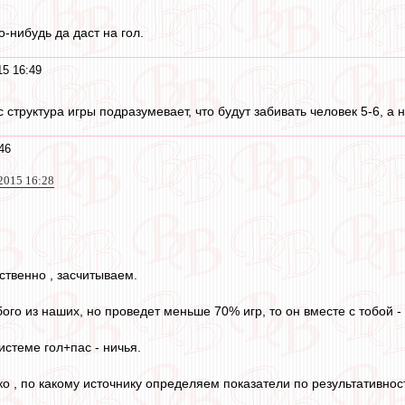
о-нибудь да даст на гол.
15 16:49
с структура игры подразумевает, что будут забивать человек 5-6, а н
46
2015 16:28
ственно , засчитываем.
ого из наших, но проведет меньше 70% игр, то он вместе с тобой -
истеме гол+пас - ничья.
ко , по какому источнику определяем показатели по результативно