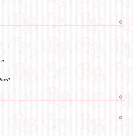
с?
бито?