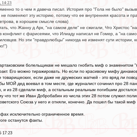
 14:23
о именно то о чем я давеча писал. История про "Гола не было" вызыв
 не поменяют эту историю, потому что ее внутренняя красота и пр
етрова, в хорошем смысле слова)
ать, что Жанну д Арк, "на самом деле" не сжигали, Что Христос "
в конфликт с фарисеями, что Илиаду написал не Гомер, а "на само
ловцев. Но эти "правдолюбцы" никогда не изменят сути истории, к
о!")
партаковским болельщикам не мешало гнобить миф о знаменитом "м
кт. Его можно тиражировать. Но если по красивому мифу динамовц
 товарищеских, если даже не дружеских матчей - это вряд ли пово
и бы МОЙ дед воевал в том месте, где журналист сочинил про 28 п
, и из 28 сделали миф, а остальным реальным погибшим достался 
у что тот же Иван Добробабин из числа этих 28 потом служил пол
оветского Союза у него и отняли, конечно. Да пошел бы такой миф 
ифах исключительно ограниченное время.
тоге останутся факты.
5 17:23