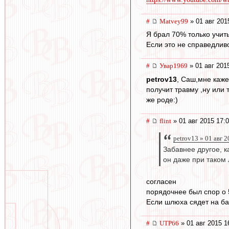
#
Matvey99
» 01 авг 201
Я брал 70% только учит
Если это не справедлив
#
Увар1969
» 01 авг 201
petrov13
, Саш,мне каже
получит травму ,ну или
же роде:)
#
flint
» 01 авг 2015 17:
petrov13 » 01 авг 
Забавнее другое, к
он даже при таком 
согласен
порядочнее был спор о 
Если шлюха сядет на ба
#
UTP66
» 01 авг 2015 1