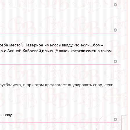
 себе место". Наверное имелось ввиду,что если...бомж
,а с Алиной Кабаевой,иль ещё какой катакликзмец,в таком
 футболиста, и при этом предлагает анулировать спор, если
 сразу