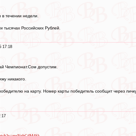
 в течении недели.
и тысячах Российских Рублей.
5 17:18
ай Чемпионат.Сом допустим.
ижу никакого.
бедителю на карту. Номер карты победитель сообщит через личку
7:17
/watch?v=mrNghCdM4Sk