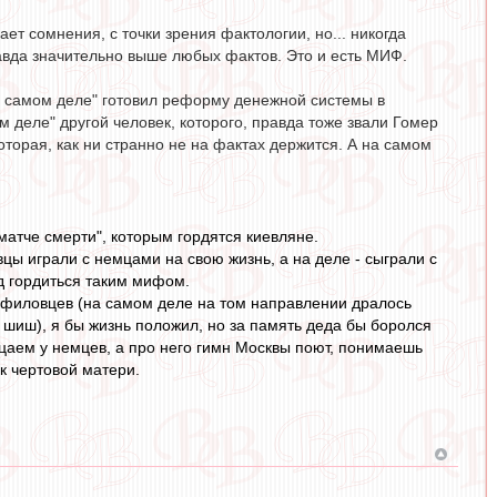
ает сомнения, с точки зрения фактологии, но... никогда
авда значительно выше любых фактов. Это и есть МИФ.
на самом деле" готовил реформу денежной системы в
м деле" другой человек, которого, правда тоже звали Гомер
оторая, как ни странно не на фактах держится. А на самом
атче смерти", которым гордятся киевляне.
ы играли с немцами на свою жизнь, а на деле - сыграли с
д гордиться таким мифом.
анфиловцев (на самом деле на том направлении дралось
шиш), я бы жизнь положил, но за память деда бы боролся
ицаем у немцев, а про него гимн Москвы поют, понимаешь
к чертовой матери.