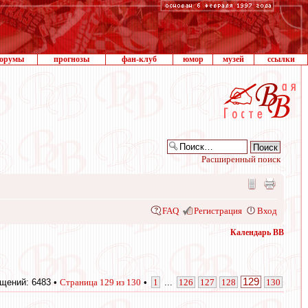
орумы
прогнозы
фан-клуб
юмор
музей
ссылки
Расширенный поиск
FAQ
Регистрация
Вход
Календарь ВВ
129
щений: 6483 •
Страница
129
из
130
•
1
...
126
127
128
130