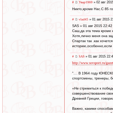
#
Увар1969
» 02 авг 201
Никто,кроме Нас.С 85 го
#
vlad45
» 01 авг 2015 2
SAS » 01 авг 2015 22:42
Саш,да эта тема кроме н
Хотя,лично меня она за
Спартак так .как хочетс
историю,особенно,если 
#
SAS
» 01 авг 2015 22:
http://www.sovsport.ru/gaze
".... В 1964 году ЮНЕС
спортсмены, тренеры, бо
«Не стремиться к побед
совершенствование свое
Древней Греции, говори
Важно, какими способам