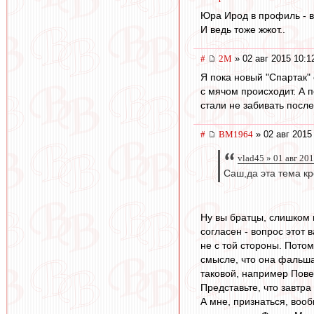
Юра Ирод в профиль - в
И ведь тоже жжот..
#
2M
» 02 авг 2015 10:1
Я пока новый "Спартак" 
с мячом происходит. А п
стали не забивать после
#
BM1964
» 02 авг 2015
vlad45 » 01 авг 20
Саш,да эта тема кр
Ну вы братцы, слишком м
согласен - вопрос этот
не с той стороны. Потом
смысле, что она фальшак
таковой, например Пове
Представьте, что завтра
А мне, признаться, воо