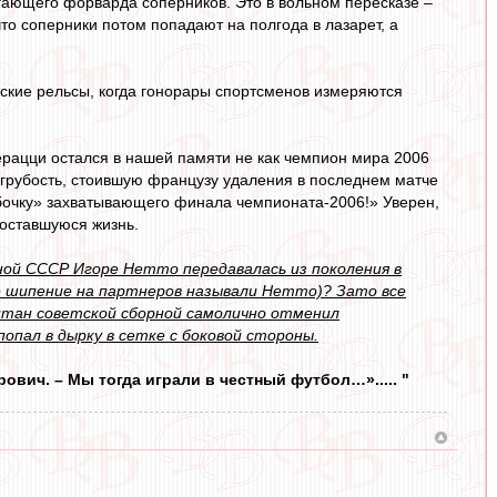
егающего форварда соперников. Это в вольном пересказе –
что соперники потом попадают на полгода в лазарет, а
ческие рельсы, когда гонорары спортсменов измеряются
ерацци остался в нашей памяти не как чемпион мира 2006
 грубость, стоившую французу удаления в последнем матче
в бочку» захватывающего финала чемпионата-2006!» Уверен,
 оставшуюся жизнь.
ой СССР Игоре Нетто передавалась из поколения в
ое шипение на партнеров называли Нетто)? Зато все
питан советской сборной самолично отменил
попал в дырку в сетке с боковой стороны.
ович. – Мы тогда играли в честный футбол…»..... "