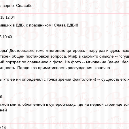
о верно. Спасибо.
015 12:04
ивших в ВДВ, с праздником! Слава ВДВ!!!
5 10:49
веры" Достоевского тоже многонько цитировал, пару раз и здесь тож
твоей общей постановкой вопроса. Миф в каком-то смысле -- "сгуще
й портрет по сравнению с фото. На фото -- мгновение (да-да, бесце
сущность. Пардон за примитивность рассуждения, конечно.
бы кто её ни определял с точки зрения фактологии) -- сущность ег
46
самой книге, облаченной в суперобложку, где на первой странице зол
дней
0:14