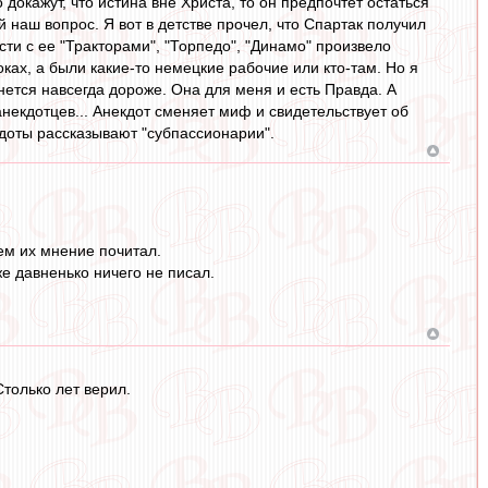
докажут, что истина вне Христа, то он предпочтет остаться
 наш вопрос. Я вот в детстве прочел, что Спартак получил
сти с ее "Тракторами", "Торпедо", "Динамо" произвело
токах, а были какие-то немецкие рабочие или кто-там. Но я
нется навсегда дороже. Она для меня и есть Правда. А
некдотцев... Анекдот сменяет миф и свидетельствует об
кдоты рассказывают "субпассионарии".
ем их мнение почитал.
е давненько ничего не писал.
Столько лет верил.