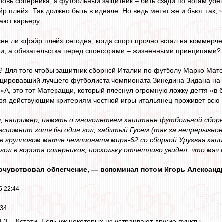
ровь соперника, а футбольный защитник – бить сзади по ногам уб
 плей». Так должно быть в идеале. Но ведь метят же и бьют так, 
вают карьеру…
ужен ли «фэйр плей» сегодня, когда спорт прочно встал на коммер
, а обязательства перед спонсорами – жизненными принципами?
? Для того чтобы защитник сборной Италии по футболу Марко Мат
овоцировавший лучшего футболиста чемпионата Зинедина Зидана на
 «А, это тот Матерацци, который плеснул огромную ложку дегтя «
ря действующим критериям честной игры итальянец проживет всю
, например, память о многолетнем капитане футбольной сборн
 вспомнит хотя бы один гол, забитый Гусем (так за непрерывн
в групповом матче чемпионата мира-62 со сборной Уругвая ка
гол в ворота соперников, поскольку отчетливо увидел, что мяч 
почувствовал облегчение, — вспоминал потом Игорь Александр
5 22:44
:34
.3... Кстати. Если уж некоторых не устраивают другие пункты