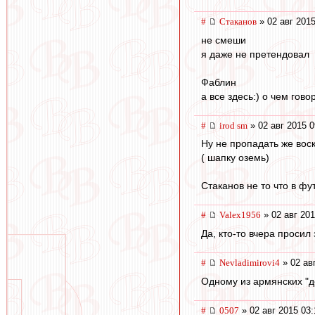
#
Cтаканов
» 02 авг 2015
не смеши
я даже не претендовал
Фаблин
а все здесь:) о чем гов
#
irod sm
» 02 авг 2015 0
Ну не пропадать же вос
( шапку оземь)
Стаканов не то что в фу
#
Valex1956
» 02 авг 201
Да, кто-то вчера просил
#
Nevladimirovi4
» 02 ав
Одному из армянских "де
#
0507
» 02 авг 2015 03: