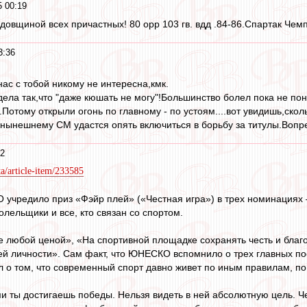
5 00:19
довщиной всех причастных! 80 орр 103 гв. вдд .84-86.Спартак Чем
3:36
ас с тобой никому не интересна,кмк.
дела так,что "даже кюшать не могу"!Большинство болел пока не пон
я.Потому открыли огонь по главному - по устоям....вот увидишь,ско
нынешнему СМ удастся опять включиться в борьбу за титулы.Вопре
42
ta/article-item/233585
КО учредило приз «Фэйр плей» («Честная игра») в трех номинациях
лельщики и все, кто связан со спортом.
е любой ценой», «На спортивной площадке сохранять честь и благо
й личности». Сам факт, что ЮНЕСКО вспомнило о трех главных п
л о том, что современный спорт давно живет по иным правилам, по
и ты достигаешь победы. Нельзя видеть в ней абсолютную цель. Че