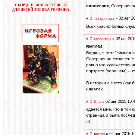
СБОР ДЕНЕЖНЫХ СРЕДСТВ
словесник
, Совершенн
ДЛЯ ДЕТЕЙ ТОЛИКА ГЕРЦЫНА
#
татарин вдв
» 02 авг 2
Всех красно-белых служ
#
словесник
» 02 авг 201
BM1964
,
Богдан, я этот "символ 
Совершенно согласен с 
равно что художественны
портрете (хорошем) -- 
В истории с Нетто (как 
идеалах.
#
flint
» 02 авг 2015 10:
сдается мне, что в той 
страница и была после
:-)
#
porcus
» 02 авг 2015 1