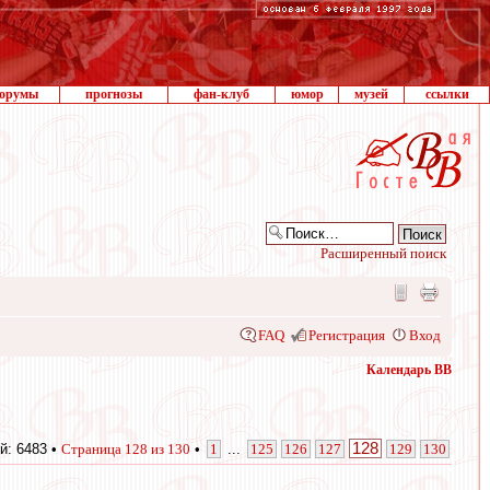
орумы
прогнозы
фан-клуб
юмор
музей
ссылки
Расширенный поиск
FAQ
Регистрация
Вход
Календарь ВВ
128
й: 6483 •
Страница
128
из
130
•
1
...
125
126
127
129
130