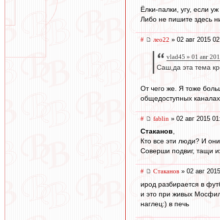
Ёлки-палки, угу, если у
Либо не пишите здесь н
#
лео22
» 02 авг 2015 02
vlad45 » 01 авг 20
Саш,да эта тема кр
От чего же. Я тоже боль
общедоступных каналах 
#
fablin
» 02 авг 2015 01
Cтаканов
,
Кто все эти люди? И они 
Соверши подвиг, тащи их
#
Cтаканов
» 02 авг 2015
ирод разбирается в фу
и это при живых Мосфил
наглец:) в печь