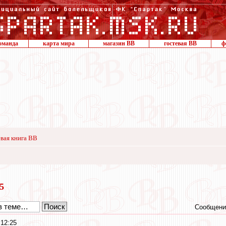
оманда
карта мира
магазин ВВ
гостевая ВВ
ф
вая книга ВВ
15
Сообщени
 12:25