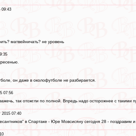
 09:43
орить? матвейничать? не уровень
9:35
кресенью.
тболе, он даже в околофутболе не разбирается.
5 07:56
 зажечь, так отожгли по полной. Впредь надо осторожнее с такими п
г 2015 07:40
сантников" в Спартаке - Юре Мовсисяну сегодня 28 - поздравим и е
10