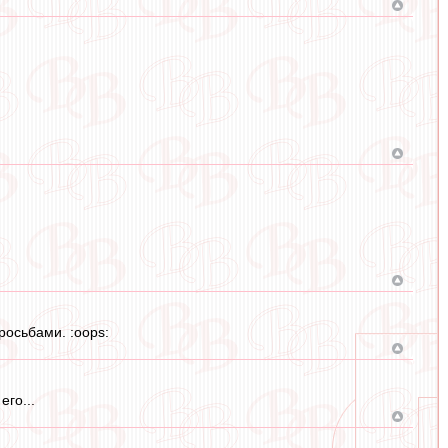
росьбами. :oops:
го...