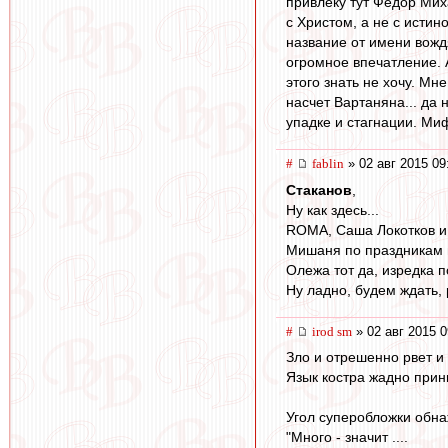
привлеку тут Федор Миха
с Христом, а не с исти
название от имени вождя
огромное впечатление. А
этого знать не хочу. Мн
насчет Вартаняна... да
упадке и стагнации. Ми
#
fablin
» 02 авг 2015 09
Cтаканов
,
Ну как здесь...
ROMA, Саша Локотков и 
Мишаня по праздникам п
Олежа тот да, изредка п
Ну ладно, будем ждать, 
#
irod sm
» 02 авг 2015 0
Зло и отрешенно рвет и 
Язык костра жадно прин
Угол суперобложки обна
"Много - значит ....