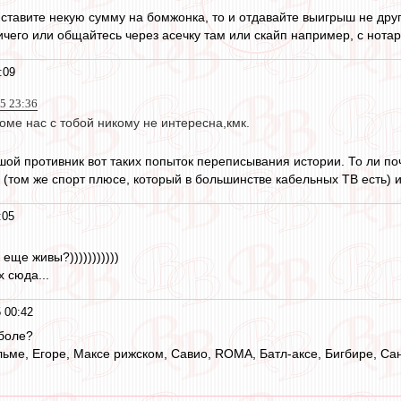
ж ставите некую сумму на бомжонка, то и отдавайте выигрыш не дру
ичего или общайтесь через асечку там или скайп например, с нот
:09
15 23:36
оме нас с тобой никому не интересна,кмк.
шой противник вот таких попыток переписывания истории. То ли поч
(том же спорт плюсе, который в большинстве кабельных ТВ есть) и
:05
еще живы?)))))))))))
 сюда...
 00:42
тболе?
ьме, Егоре, Максе рижском, Савио, ROMA, Батл-аксе, Бигбире, Са