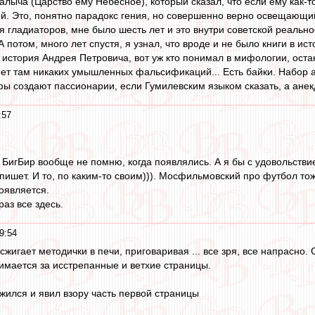
лыча (Царство ему Небесное), который сказал, что если ему как-то 
ной. Это, понятно парадокс гения, но совершенно верно освещающий
 гладиаторов, мне было шесть лет и это внутри советской реально
 потом, много лет спустя, я узнал, что вроде и не было книги в ис
е история Андрея Петровича, вот уж кто понимал в мифологии, оста
 нет там никаких умышленных фальсификаций... Есть байки. Набор а
фы создают пассионарии, если Гумилевским языком сказать, а ане
:57
БигБир вообще не помню, когда появлялись. А я бы с удовольстви
ишет. И то, по каким-то своим))). Мосфильмовский про футбол тож
оявляется.
раз все здесь.
9:54
сжигает методички в печи, приговаривая ... все зря, все напрасно. 
имается за исстрепанные и ветхие страницы.
жился и явил взору часть первой страницы