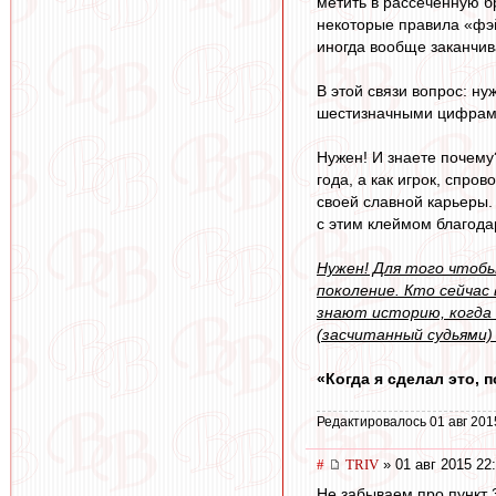
метить в рассеченную б
некоторые правила «фэйр
иногда вообще заканчи
В этой связи вопрос: н
шестизначными цифрами
Нужен! И знаете почему
года, а как игрок, спр
своей славной карьеры.
с этим клеймом благода
Нужен! Для того чтобы
поколение. Кто сейчас
знают историю, когда 
(засчитанный судьями) 
«Когда я сделал это, 
Редактировалось 01 авг 201
#
TRIV
» 01 авг 2015 22
Не забываем про пункт 3