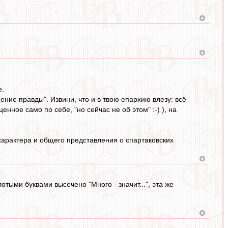
е.
ние правды". Извини, что и в твою епархию влезу: всё
нное само по себе, "но сейчас не об этом" :-) ), на
о характера и общего представления о спартаковских
отыми буквами высечено "Много - значит...", эта же