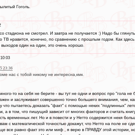
ылитый Гоголь.
2
со стадиона не смотрел. И завтра не получается :) Надо бы глянуть
о ТВ нравится, конечно, по сравнению с прошлым годом. Как здесь
 выходов один на один, это очень хорошо.
 10:03
15 23:36
оме нас с тобой никому не интересна,кмк.
ного-то на себя не берите - вы тут не одни и вопрос про "гола не 
 важен и заслуживает совершенно точно большего внимания, чем, ка
у что пытаетесь доказать "факт" с помощью неких "подлинных" лето
, а в том, что пишущий зависит от многих факторов и считать книг
сть временных лет. Но и в повести и у Нетто содержится некя боль
 вам с математической точностью докажут, что Нетто на поле не сде
бще все равно факт это или миф , я верю в ПРАВДУ этой истории, н