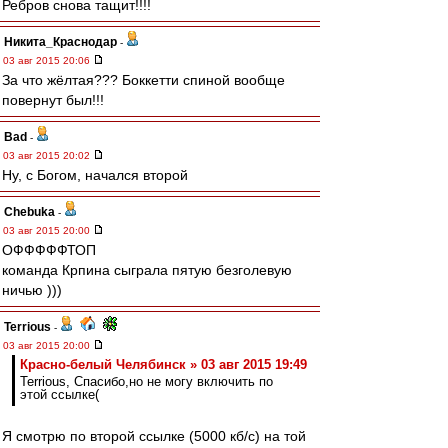
Ребров снова тащит!!!!
Никита_Краснодар
-
03 авг 2015 20:06
За что жёлтая??? Боккетти спиной вообще
повернут был!!!
Bad
-
03 авг 2015 20:02
Ну, с Богом, начался второй
Chebuka
-
03 авг 2015 20:00
ОФФФФФТОП
команда Крпина сыграла пятую безголевую
ничью )))
Terrious
-
03 авг 2015 20:00
Красно-белый Челябинск » 03 авг 2015 19:49
Terrious, Спасибо,но не могу включить по
этой ссылке(
Я смотрю по второй ссылке (5000 кб/с) на той