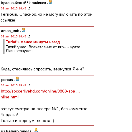
Красно-белый Челябинск
-
03 авг 2015 19:49
Terrious
, Спасибо,но не могу включить по этой
ссылке(
anton_tmb
-
03 авг 2015 19:49
Turiaf » менее минуты назад
Тихий ужас. Впечатление от игры - будто
Якин вернулся.
Куда, стесняюсь спросить, вернулся Якин?
porcus
-
03 авг 2015 19:49
http://soccerlivehd.com/online/9808-spa ...
nline.html
вот тут смотрю на плеере №2, без коммента
Чердака!
Только интершум, ляпота!:)
из Белого города
-