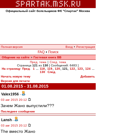
Официальный сайт болельщиков ФК "Спартак" Москва
Полная версия
Вход
•
Регистрация
FAQ
•
Поиск
Общение на сайте
Гостевая книга ВВ
»
Пред. тема
|
След. тема
Страница
121
из
130
[ Сообщений: 6483 ]
На страницу
Пред.
1
...
118
,
119
,
120
,
121
,
122
,
123
,
124
...
130
След.
Начать новую тему
Добавить
Версия для печати
01.08.2015 - 31.08.2015
Valex1956
-
03 авг 2015 20:12
Зачем Жано выпустили???
Последнее сообщение
Lansh
-
03 авг 2015 20:12
The вместо Жано