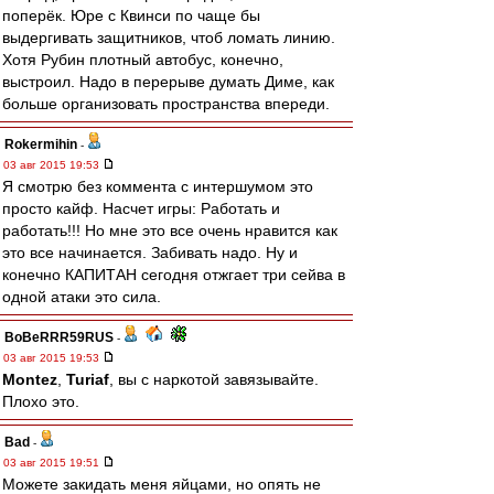
поперёк. Юре с Квинси по чаще бы
выдергивать защитников, чтоб ломать линию.
Хотя Рубин плотный автобус, конечно,
выстроил. Надо в перерыве думать Диме, как
больше организовать пространства впереди.
Rokermihin
-
03 авг 2015 19:53
Я смотрю без коммента с интершумом это
просто кайф. Насчет игры: Работать и
работать!!! Но мне это все очень нравится как
это все начинается. Забивать надо. Ну и
конечно КАПИТАН сегодня отжгает три сейва в
одной атаки это сила.
BoBeRRR59RUS
-
03 авг 2015 19:53
Montez
,
Turiaf
, вы с наркотой завязывайте.
Плохо это.
Bad
-
03 авг 2015 19:51
Можете закидать меня яйцами, но опять не