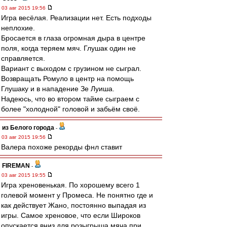
03 авг 2015 19:56
Игра весёлая. Реализации нет. Есть подходы
неплохие.
Бросается в глаза огромная дыра в центре
поля, когда теряем мяч. Глушак один не
справляется.
Вариант с выходом с грузином не сыграл.
Возвращать Ромуло в центр на помощь
Глушаку и в нападение Зе Луиша.
Надеюсь, что во втором тайме сыграем с
более "холодной" головой и забьём своё.
из Белого города
-
03 авг 2015 19:56
Валера похоже рекорды фнл ставит
FIREMAN
-
03 авг 2015 19:55
Игра хреновенькая. По хорошему всего 1
голевой момент у Промеса. Не понятно где и
как действует Жано, постоянно выпадая из
игры. Самое хреновое, что если Широков
опускается вниз для розыгрыша мяча при