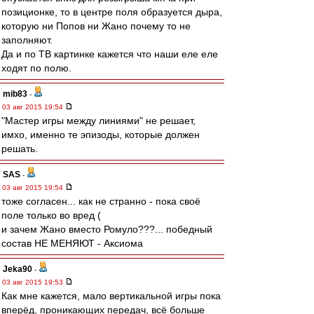
позиционке, то в центре поля образуется дыра,
которую ни Попов ни Жано почему то не
заполняют.
Да и по ТВ картинке кажется что наши еле еле
ходят по полю.
mib83
-
03 авг 2015 19:54
"Мастер игры между линиями" не решает,
имхо, именно те эпизоды, которые должен
решать.
SAS
-
03 авг 2015 19:54
тоже согласен... как не странно - пока своё
поле только во вред (
и зачем Жано вместо Ромуло???... победный
состав НЕ МЕНЯЮТ - Аксиома
Jeka90
-
03 авг 2015 19:53
Как мне кажется, мало вертикальной игры пока
вперёд, проникающих передач, всё больше