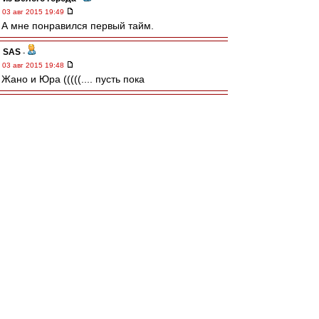
03 авг 2015 19:49
А мне понравился первый тайм.
SAS
-
03 авг 2015 19:48
Жано и Юра (((((.... пусть пока
волшебниКК
-
03 авг 2015 19:48
Впереди нужен нестандартный ход, обводка,
дриблинг. После перерыва надо сразу
выпускать португеза - Мовсесян уже подсел и
по привычке растворился.
КБ Шахты
-
03 авг 2015 19:48
Хорошо играем.. хотя Рубин пару раз
огрызнулся.. Джано выпадает, но отметился
хорошим ударом после отскока. Ипотечник
ведет адовый комент..((
Turiaf
-
03 авг 2015 19:47