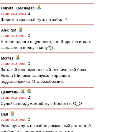
Никита_Краснодар
-
03 авг 2015 20:11
Широков красава! Чуть не забил!!!
Alex_SM
-
03 авг 2015 20:10
У меня одного ощущение, что Широков играет
за нас не в полную силу?))
Montez
-
03 авг 2015 20:09
За такой феноменальный технический брак
Роман Широков заслужил хорошего
подзатыльника. Это безобразие.
Ценитель
-
03 авг 2015 20:09
Судейка придумал жёлтую Боккетти. O_O
Bad
-
03 авг 2015 20:09
Рома чуть чуть не забил роскошный автогол. А
вообще нас прижали конкретно, хотя