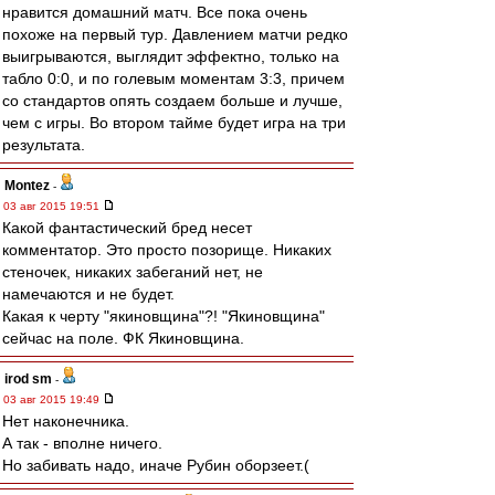
нравится домашний матч. Все пока очень
похоже на первый тур. Давлением матчи редко
выигрываются, выглядит эффектно, только на
табло 0:0, и по голевым моментам 3:3, причем
со стандартов опять создаем больше и лучше,
чем с игры. Во втором тайме будет игра на три
результата.
Montez
-
03 авг 2015 19:51
Какой фантастический бред несет
комментатор. Это просто позорище. Никаких
стеночек, никаких забеганий нет, не
намечаются и не будет.
Какая к черту "якиновщина"?! "Якиновщина"
сейчас на поле. ФК Якиновщина.
irod sm
-
03 авг 2015 19:49
Нет наконечника.
А так - вполне ничего.
Но забивать надо, иначе Рубин оборзеет.(