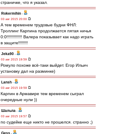
страничке, что я указал.
Rokermihin
-
03 авг 2015 20:00
А тем временем трудовые будни ФНЛ:
Троллинг Карпина продолжается пятая ничья
0:0!!!!!!!!!!!!! Валера показывает как надо играть
в защите!!!!!!!!
Jeka90
-
03 авг 2015 19:59
Ромуло похоже всё-таки выйдет. Егор Ильич
установку дал на разминке)
Lansh
-
03 авг 2015 19:59
Карпин в Армавире тем временем сыграл
очередные нули ))
Шальпа
-
03 авг 2015 19:57
по судейке еще никто не прошелся. странно ;)
Gess
-