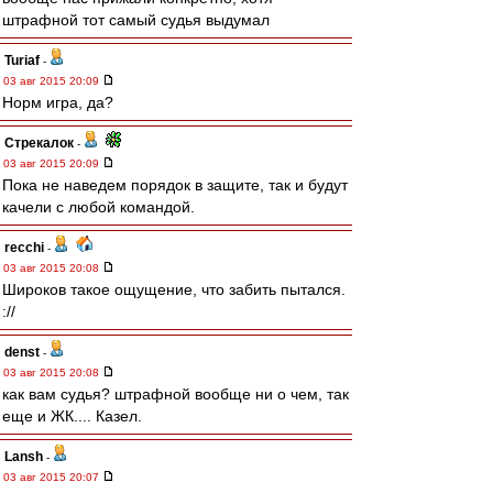
штрафной тот самый судья выдумал
Turiaf
-
03 авг 2015 20:09
Норм игра, да?
Стрекалок
-
03 авг 2015 20:09
Пока не наведем порядок в защите, так и будут
качели с любой командой.
recchi
-
03 авг 2015 20:08
Широков такое ощущение, что забить пытался.
://
denst
-
03 авг 2015 20:08
как вам судья? штрафной вообще ни о чем, так
еще и ЖК.... Казел.
Lansh
-
03 авг 2015 20:07