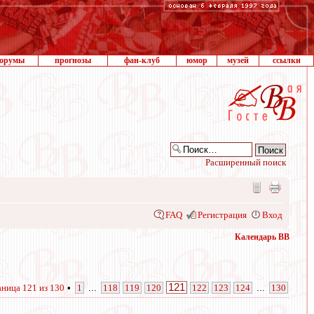
орумы
прогнозы
фан-клуб
юмор
музей
ссылки
Расширенный поиск
FAQ
Регистрация
Вход
Календарь ВВ
121
аница
121
из
130
•
1
...
118
119
120
122
123
124
...
130