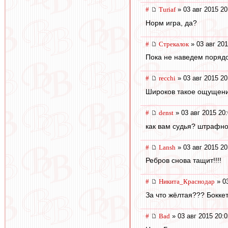
#
Turiaf
» 03 авг 2015 20
Норм игра, да?
#
Стрекалок
» 03 авг 201
Пока не наведем порядок
#
recchi
» 03 авг 2015 20
Широков такое ощущение,
#
denst
» 03 авг 2015 20
как вам судья? штрафной
#
Lansh
» 03 авг 2015 20
Ребров снова тащит!!!!
#
Никита_Краснодар
» 03
За что жёлтая??? Бокке
#
Bad
» 03 авг 2015 20:0