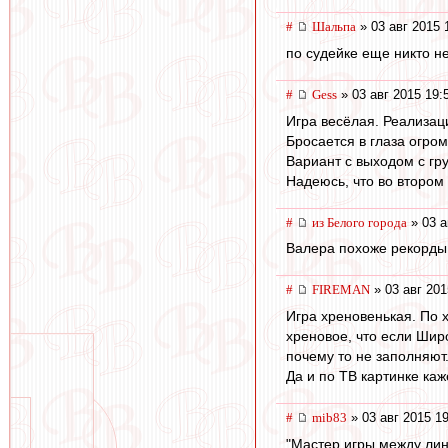
#
Шальпа
» 03 авг 2015 
по судейке еще никто не
#
Gess
» 03 авг 2015 19:
Игра весёлая. Реализац
Бросается в глаза огром
Вариант с выходом с гр
Надеюсь, что во втором
#
из Белого города
» 03 а
Валера похоже рекорды
#
FIREMAN
» 03 авг 201
Игра хреновенькая. По 
хреновое, что если Шир
почему то не заполняют
Да и по ТВ картинке каж
#
mib83
» 03 авг 2015 1
"Мастер игры между лин