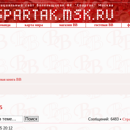
оманда
карта мира
магазин ВВ
гостевая ВВ
ф
вая книга ВВ
15
Сообщений: 6483 •
Стр
5 20:12