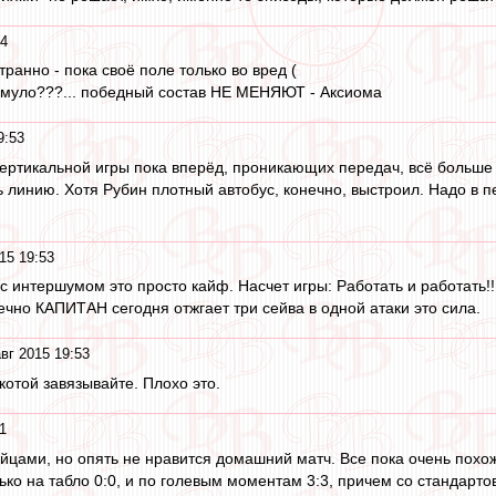
54
странно - пока своё поле только во вред (
омуло???... победный состав НЕ МЕНЯЮТ - Аксиома
9:53
вертикальной игры пока вперёд, проникающих передач, всё больше
ь линию. Хотя Рубин плотный автобус, конечно, выстроил. Надо в 
15 19:53
 интершумом это просто кайф. Насчет игры: Работать и работать!!!
ечно КАПИТАН сегодня отжгает три сейва в одной атаки это сила.
вг 2015 19:53
ркотой завязывайте. Плохо это.
1
йцами, но опять не нравится домашний матч. Все пока очень похо
ко на табло 0:0, и по голевым моментам 3:3, причем со стандарто