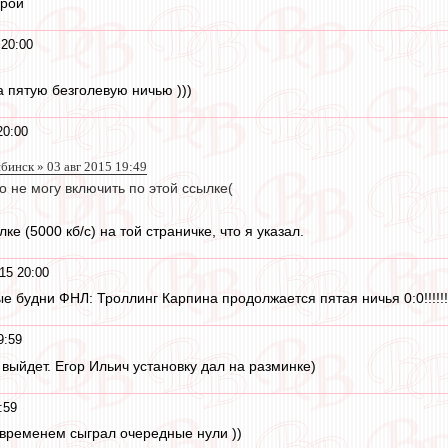
орой
 20:00
 пятую безголевую ничью )))
20:00
бинск » 03 авг 2015 19:49
но не могу включить по этой ссылке(
ке (5000 кб/с) на той страничке, что я указал.
15 20:00
будни ФНЛ: Троллинг Карпина продолжается пятая ничья 0:0!!!!!!!!!!
9:59
выйдет. Егор Ильич установку дал на разминке)
:59
временем сыграл очередные нули ))