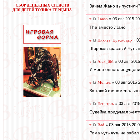
СБОР ДЕНЕЖНЫХ СРЕДСТВ
Зачем Жано выпустили
ДЛЯ ДЕТЕЙ ТОЛИКА ГЕРЦЫНА
#
Lansh
» 03 авг 2015 20
The вместо Жано
#
Никита_Краснодар
» 03
Широков красава! Чуть н
#
Alex_SM
» 03 авг 2015
У меня одного ощущение
#
Montez
» 03 авг 2015 
За такой феноменальный
#
Ценитель
» 03 авг 2015
Судейка придумал жёлт
#
Bad
» 03 авг 2015 20:0
Рома чуть чуть не заби