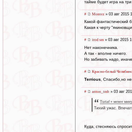
тайме будет игра на три
#
Montez
» 03 авг 2015 
Какой фантастический бр
Какая к черту "якиновщ
#
irod sm
» 03 авг 2015 1
Нет наконечника.
А так - вполне ничего.
Но забивать надо, иначе
#
Красно-белый Челябин
Terrious
, Спасибо,но не
#
anton_tmb
» 03 авг 201
Turiaf » менее мин
Тихий ужас. Впечат
Куда, стесняюсь спроси