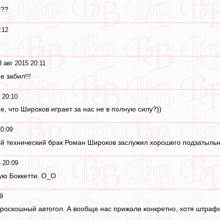
???
:12
 авг 2015 20:11
е забил!!!
 20:10
, что Широков играет за нас не в полную силу?))
20:09
 технический брак Роман Широков заслужил хорошего подзатыльни
 20:09
ую Боккетти. O_O
9
л роскошный автогол. А вообще нас прижали конкретно, хотя штра