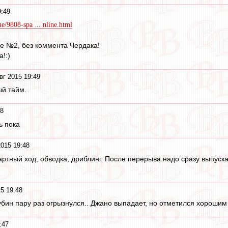
9:49
ne/9808-spa ... nline.html
ре №2, без коммента Чердака!
!:)
вг 2015 19:49
ый тайм.
48
ть пока
2015 19:48
ртный ход, обводка, дриблинг. После перерыва надо сразу выпуска
5 19:48
убин пару раз огрызнулся.. Джано выпадает, но отметился хорошим 
:47