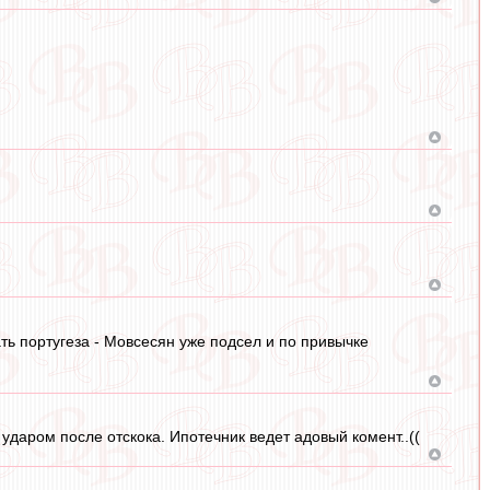
ть португеза - Мовсесян уже подсел и по привычке
ударом после отскока. Ипотечник ведет адовый комент..((