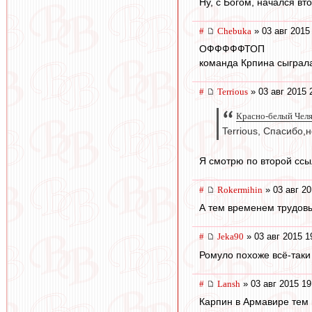
Ну, с Богом, начался вт
#
Chebuka
» 03 авг 2015
ОФФФФФТОП
команда Крпина сыграла
#
Terrious
» 03 авг 2015 
Красно-белый Челя
Terrious, Спасибо,
Я смотрю по второй ссыл
#
Rokermihin
» 03 авг 20
А тем временем трудовые 
#
Jeka90
» 03 авг 2015 1
Ромуло похоже всё-таки 
#
Lansh
» 03 авг 2015 19
Карпин в Армавире тем 