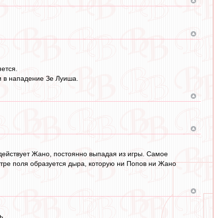
яется.
и в нападение Зе Луиша.
 действует Жано, постоянно выпадая из игры. Самое
нтре поля образуется дыра, которую ни Попов ни Жано
ь.