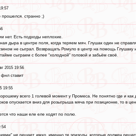
19:57
 прошелся. странно ;)
56
ии нет. Есть подходы неплохие.
ная дыра в центре поля, когда теряем мяч. Глушак один не справл
узином не сыграл. Возвращать Ромуло в центр на помощь Глушаку 
 тайме сыграем с более "холодной" головой и забьём своё.
вг 2015 19:56
 фнл ставит
5 19:55
хорошему всего 1 голевой момент у Промеса. Не понятно где и как
оков опускается вниз для розыгрыша мяча при позиционке, то в це
.
ется что наши еле еле ходят по полю.
9:54
иями" не решает, имхо, именно те эпизоды, которые должен решат