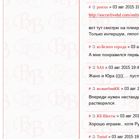
#
porcus
» 03 авг 2015 1
http://soccerlivehd.com/onli
вот тут смотрю на плее
Только интершум, ляпота
#
из Белого города
» 03 а
А мне понравился перв
#
SAS
» 03 авг 2015 19:
Жано и Юра (((((.... пус
#
волшебниКК
» 03 авг 
Впереди нужен нестанда
растворился.
#
КБ Шахты
» 03 авг 201
Хорошо играем.. хотя Р
#
Turiaf
» 03 авг 2015 19