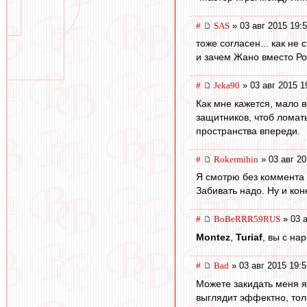
#
SAS
» 03 авг 2015 19:
тоже согласен... как не 
и зачем Жано вместо Р
#
Jeka90
» 03 авг 2015 1
Как мне кажется, мало 
защитников, чтоб ломат
пространства впереди.
#
Rokermihin
» 03 авг 20
Я смотрю без коммента с
Забивать надо. Ну и кон
#
BoBeRRR59RUS
» 03 а
Montez
,
Turiaf
, вы с на
#
Bad
» 03 авг 2015 19:5
Можете закидать меня я
выглядит эффектно, толь