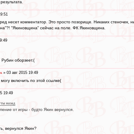
 результата.
19:51
ед несет комментатор. Это просто позорище. Никаких стеночек, ни
ина"?! "Якиновщина" сейчас на поле. ФК Якиновщина.
9:49
 Рубин оборзеет.(
ск
» 03 авг 2015 19:49
 могу включить по этой ссылке(
5 19:49
уты назад
ление от игры - будто Якин вернулся.
ть, вернулся Якин?