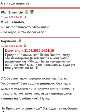
А в наши ворота?
War_Ensemble
-
31 авг 2015 14:38
Mike Lebedev
,
"- Так форточку-то открывать?
- Не надо, и так полегчало."
Бауманец
-
31 авг 2015 14:35
Ценитель » 31.08.2015 14:31:19
Продали "любимчика" Якина Эберта, тогда
это некоторыми (в том числе мной) было
расценено как PR-ход. Ты за нынешним-то
полётом моей мысли не поспеваешь, куда уж
мне ускоряться-то. :D
С Эбертом твоя позиция понятна. То, то
"любимчик" был сущим деревом, без паса,
удара и нормального приема мяча - этого ты
предпочел не заметить, акцентировавшись
именно на "любимике". Ну-ну.
По Кротову-то ответишь? Уж будь так любезен.