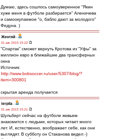
Думаю, здесь сошлось самоуверенное "Якин
хуже меня в футболе разбирается" Аленичева
и самоокупаемое "о, бабло дают за молодого"
Федуна. )
Жентяй
-
31 авг 2015 15:22
"Спартак" сможет вернуть Кротова из "Уфы" за
миллион евро в ближайшие два трансферных
окна
Источник:
http://www.bobsoccer.ru/user/5307/blog/?
item=300801
скрытая аренда получается
terpila
-
31 авг 2015 15:21
Шульберт сейчас на футболе живьем
знакомится с людьми, которых читает много
лет. И, естественно, воображает себе, как они
выглядят. В субботу он Стаканова видел:-)