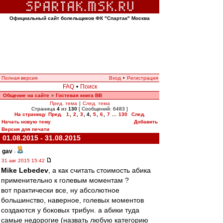
Официальный сайт болельщиков ФК "Спартак" Москва
Полная версия
Вход
•
Регистрация
FAQ
•
Поиск
Общение на сайте
Гостевая книга ВВ
»
Пред. тема
|
След. тема
Страница
4
из
130
[ Сообщений: 6483 ]
На страницу
Пред.
1
,
2
,
3
,
4
,
5
,
6
,
7
...
130
След.
Начать новую тему
Добавить
Версия для печати
01.08.2015 - 31.08.2015
gav
-
31 авг 2015 15:42
Mike Lebedev
, а как считать стоимость абика
применительно к голевым моментам ?
вот практически все, ну абсолютное
большинство, наверное, голевых моментов
создаются у боковых трибун. а абики туда
самые недорогие (назвать любую категорию