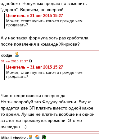
однобоко. Ненужных продают, а заменить -
"дорого". Впрочем, не впервой.
Ценитель » 31 авг 2015 15:27
Может, стоит купить кого-то прежде чем
продавать?
А у нас такая формула хоть раз сработала
после появления в команде Жиркова?
dodge
-
31 авг 2015 15:37
Ценитель » 31 авг 2015 15:27
Может, стоит купить кого-то прежде чем
продавать?
Чисто теоретически наверно да.
Но ты попробуй это Федуну объясни. Ему ж
придется две ЗП платить вместо одной какое
то время. Лучше не платить вообще ни одной
за этот же промежуток времени. Это же
очевидно. :-)
Mike Lebedev
-