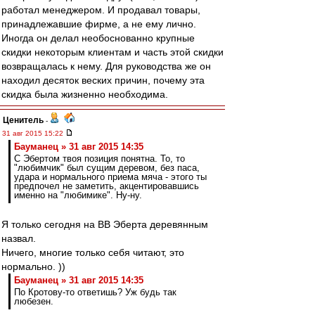
работал менеджером. И продавал товары,
принадлежавшие фирме, а не ему лично.
Иногда он делал необоснованно крупные
скидки некоторым клиентам и часть этой скидки
возвращалась к нему. Для руководства же он
находил десяток веских причин, почему эта
скидка была жизненно необходима.
Ценитель
-
31 авг 2015 15:22
Бауманец » 31 авг 2015 14:35
С Эбертом твоя позиция понятна. То, то
"любимчик" был сущим деревом, без паса,
удара и нормального приема мяча - этого ты
предпочел не заметить, акцентировавшись
именно на "любимике". Ну-ну.
Я только сегодня на ВВ Эберта деревянным
назвал.
Ничего, многие только себя читают, это
нормально. ))
Бауманец » 31 авг 2015 14:35
По Кротову-то ответишь? Уж будь так
любезен.