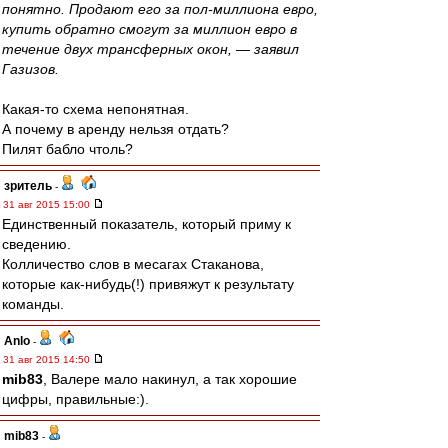
понятно. Продают его за пол-миллиона евро,
купить обратно смогут за миллион евро в
течение двух трансферных окон, — заявил
Газизов.
Какая-то схема непонятная.
А почему в аренду нельзя отдать?
Пилят бабло чтоль?
зpитель
-
31 авг 2015 15:00
Единственный показатель, который приму к
сведению.
Колличество слов в месагах Стаканова,
которые как-нибудь(!) привяжут к результату
команды.
Anlo
-
31 авг 2015 14:50
mib83
, Валере мало накинул, а так хорошие
цифры, правильные:).
mib83
-