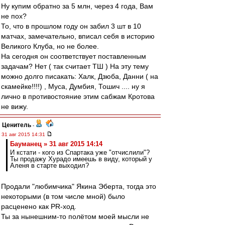
Ну купим обратно за 5 млн, через 4 года, Вам
не пох?
То, что в прошлом году он забил 3 шт в 10
матчах, замечательно, вписал себя в историю
Великого Клуба, но не более.
На сегодня он соответствует поставленным
задачам? Нет ( так считает ТШ ) На эту тему
можно долго писакать: Халк, Дзюба, Данни ( на
скамейке!!!!) , Муса, Думбия, Тошич .... ну я
лично в противостояние этим сабжам Кротова
не вижу.
Ценитель
-
31 авг 2015 14:31
Бауманец » 31 авг 2015 14:14
И кстати - кого из Спартака уже "отчислили"?
Ты продажу Хурадо имеешь в виду, который у
Аленя в старте выходил?
Продали "любимчика" Якина Эберта, тогда это
некоторыми (в том числе мной) было
расценено как PR-ход.
Ты за нынешним-то полётом моей мысли не