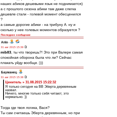
наших абиков дешевыми язык не поднимается)
а с прошлого сезона абики там даже слегка
дешевле стали - голевой момент обесценился
?
а самые дорогие абики - на трибуну А. ну и
сколько у нее голевых моментов образуется ?
Последнее сообщение
Anlo
-
31 авг 2015 15:39
mib83
, ты что творишь?! Это при Валере самая
спокойная оборона была что ли? Сейчас
плакать уйду вообще.:)))
Бауманец
-
31 авг 2015 15:38
Ценитель » 31.08.2015 15:22:32
Я только сегодня на ВВ Эберта деревянным
назвал.
Ничего, многие только себя читают, это
нормально. ))
Тогда где твоя логика, Вася?
Ты сам считаешь Эберта деревянным, но при