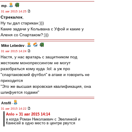
mp
-
31 авг 2015 14:25
Стрекалок
,
Ну ты дал старикан:)))
Какие задачи у Колывана с Уфой и какие у
Аленя со Спартаком?:)))
Mike Lebedev
-
31 авг 2015 14:24
Настя, у нас вратарь с защитником под
жестоким монопрессингом не могут
разобраться кому куда :lol: а уж про
"спартаковский футбол" в атаке и говорить не
приходится
"Это же высшая воровская квалификация, она
шлифуется годами"
Ansfil
-
31 авг 2015 14:22
Anlo » 31 авг 2015 14:14
а когда Роман Николаевич с Эвелинкой и
Квинсей в одно место в центре рвутся