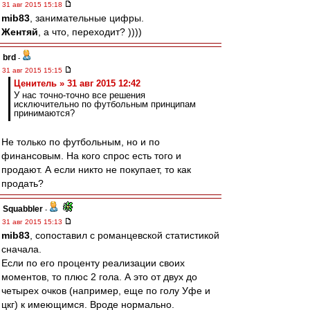
31 авг 2015 15:18
mib83
, занимательные цифры.
Жентяй
, а что, переходит? ))))
brd
-
31 авг 2015 15:15
Ценитель » 31 авг 2015 12:42
У нас точно-точно все решения
исключительно по футбольным принципам
принимаются?
Не только по футбольным, но и по
финансовым. На кого спрос есть того и
продают. А если никто не покупает, то как
продать?
Squabbler
-
31 авг 2015 15:13
mib83
, сопоставил с романцевской статистикой
сначала.
Если по его проценту реализации своих
моментов, то плюс 2 гола. А это от двух до
четырех очков (например, еще по голу Уфе и
цкг) к имеющимся. Вроде нормально.