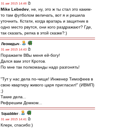
31 авг 2015 14:46
Mike Lebedev
, не, ну, это ж ты стал это каким-
то там футболом величать, вот я и решила
уточнить. Кстати, когда вратарь и защитник в
одно место рвутся, они кого раздражают? Где,
так сказать, репка в этой сказке?:)
Леонидыч
-
31 авг 2015 14:43
Поражаете ВВы меня ей-богу!
Дался вам этот Кротов.
По мне так полкоманды надо разгонять!
"Тут у нас дела по-чище! Инженер Тимофеев в
свою квартиру живого царя пригласил!" (ИВМП)
;)
Такие дела...
Рефрешим Домком...
Squabbler
-
31 авг 2015 14:41
Клерк, спасибо:)