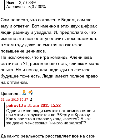
Якин - 3,7 / 38%
Аленичев - 5,3 / 30%
Сам написал, что согласен с Бадом, сам же
ему и ответил. Вот именно в этих двух цифрах
люди разницу и увидели. И, предполагаю, что
именно это позволит увеличить посещаемость
в этом году даже не смотря на скотское
повышение ценников.
Не исключено, что игра команды Аленичева
скатится в УГ, риск конечно есть, слишком мало
опыта. Но и повод для надежды на светлое
будущее тоже есть. Люди имеют полное право
на оптимизм.
Ценитель
-
31 авг 2015 15:27
petrov13 » 31 авг 2015 15:22
Одни и те же люди мечтают от чемпионстве и
при этом сокрушаются по Эберту и Кротову.
Как у вас это в голове укладывается? А как
же девиз межсезонья "никого не жалко!"?
Да как-то реальность расставляет всё на свои