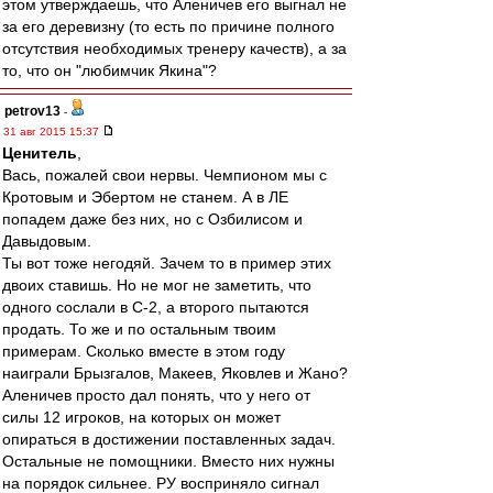
этом утверждаешь, что Аленичев его выгнал не
за его деревизну (то есть по причине полного
отсутствия необходимых тренеру качеств), а за
то, что он "любимчик Якина"?
petrov13
-
31 авг 2015 15:37
Ценитель
,
Вась, пожалей свои нервы. Чемпионом мы с
Кротовым и Эбертом не станем. А в ЛЕ
попадем даже без них, но с Озбилисом и
Давыдовым.
Ты вот тоже негодяй. Зачем то в пример этих
двоих ставишь. Но не мог не заметить, что
одного сослали в С-2, а второго пытаются
продать. То же и по остальным твоим
примерам. Сколько вместе в этом году
наиграли Брызгалов, Макеев, Яковлев и Жано?
Аленичев просто дал понять, что у него от
силы 12 игроков, на которых он может
опираться в достижении поставленных задач.
Остальные не помощники. Вместо них нужны
на порядок сильнее. РУ восприняло сигнал