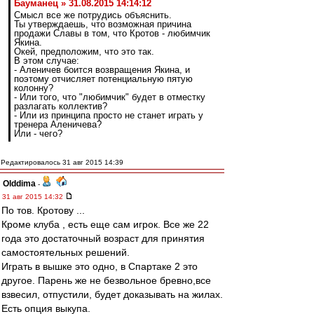
Бауманец » 31.08.2015 14:14:12
Смысл все же потрудись объяснить.
Ты утверждаешь, что возможная причина
продажи Славы в том, что Кротов - любимчик
Якина.
Окей, предположим, что это так.
В этом случае:
- Аленичев боится возвращения Якина, и
поэтому отчисляет потенциальную пятую
колонну?
- Или того, что "любимчик" будет в отместку
разлагать коллектив?
- Или из принципа просто не станет играть у
тренера Аленичева?
Или - чего?
Редактировалось 31 авг 2015 14:39
Olddima
-
31 авг 2015 14:32
По тов. Кротову ...
Кроме клуба , есть еще сам игрок. Все же 22
года это достаточный возраст для принятия
самостоятельных решений.
Играть в вышке это одно, в Спартаке 2 это
другое. Парень же не безвольное бревно,все
взвесил, отпустили, будет доказывать на жилах.
Есть опция выкупа.