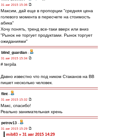
31 авг 2015 15:36
Максим, дай еще в пропорции "средняя цена
голевого момента в пересчете на стоимость
абика"
Хочу понять, тренд все-таки вверх или вниз
"Рынок не торгует продуктами. Рынок торгует
ожиданиями"
blind_guardian
-
31 авг 2015 15:34
# terpila
Давно известно что под ником Стаканов на ВВ
пишет несколько человек.
flint
-
31 авг 2015 15:32
Макс, спасибо!
Реально занимательная хрень
petrov13
-
31 авг 2015 15:29
mib83 » 31 авг 2015 14:29