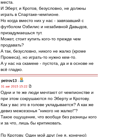
места.
И Эберт, и Кротов, безусловно, не должны
играть в Спартаке-чемпионе.
Но когда вместо них у нас - завязавший с
футболом Озбилис и незабивной Давыдов,
призадумаешься тут.
Может, стоит купить кого-то прежде чем
продавать?
А так, безусловно, никого не жалко (кроме
Промеса), но играть-то нужно кем-то.
А у нас на скамеке - пустота, да и в основе не
всё гладко.
petrov13
-
31 авг 2015 15:22
Одни и те же люди мечтают от чемпионстве и
при этом сокрушаются по Эберту и Кротову.
Как у вас это в голове укладывается? А как же
девиз межсезонья "никого не жалко!"?
Такое ощущение, что вообще без разницы кого
и за что, лишь бы критиковать.
По Кротову. Один мой друг (не я, конечно)