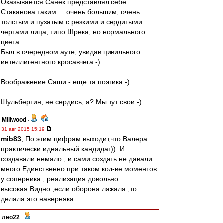
Оказывается Санек представлял себе
Стаканова таким.... очень большим, очень
толстым и пузатым с резкими и сердитыми
чертами лица, типо Шрека, но нормального
цвета.
Был в очередном ауте, увидав цивильного
интеллигентного кросавчега:-)
Воображение Саши - еще та поэтика:-)
Шульбертин, не сердись, а? Мы тут свои:-)
Millwood
-
31 авг 2015 15:19
mib83
, По этим цифрам выходит,что Валера
практически идеальный кандидат)). И
создавали немало , и сами создать не давали
много.Единственно при таком кол-ве моментов
у соперника , реализация довольно
высокая.Видно ,если оборона лажала ,то
делала это наверняка
лео22
-