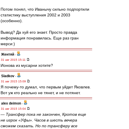
Потом понял, что Иванычу сильно подпортили
статистику выступления 2002 и 2003
(особенно).
Вывод? Да хуй его знает. Просто правда
информация понравилась. Еще раз гран
мерси:)
Жентяй
-
31 авг 2015 15:11
Ионова из мусарни хотите?
Sladkov
-
31 авг 2015 15:09
Я почему-то думал, что первым уйдет Яковлев.
Вот уж кто реально не тянет, и не потянет.
alex deimon
-
31 авг 2015 15:04
— Трансфер пока не закончен, Кротов еще
не игрок «Уфы». Часов в шесть вечера
сможем сказать. Но по трансферу все