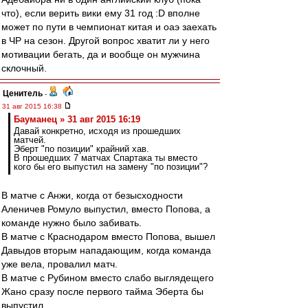
что), если верить вики ему 31 год :D вполне
может по пути в чемпионат китая и оаэ заехать
в ЧР на сезон. Другой вопрос хватит ли у него
мотивации бегать, да и вообще он мужчина
склочный.
Ценитель
-
31 авг 2015 16:38
Бауманец » 31 авг 2015 16:19
Давай конкретно, исходя из прошедших
матчей.
Эберт "по позиции" крайний хав.
В прошедших 7 матчах Спартака ты вместо
кого бы его выпустил на замену "по позиции"?
В матче с Анжи, когда от безысходности
Аленичев Ромуло выпустил, вместо Попова, а
команде нужно было забивать.
В матче с Краснодаром вместо Попова, вышел
Давыдов вторым нападающим, когда команда
уже вела, провалил матч.
В матче с Рубином вместо слабо выглядещего
Жано сразу после первого тайма Эберта бы
выпустил.