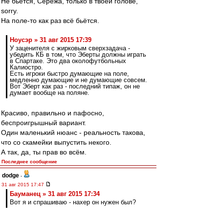
Не бьётся, Серёжа, только в твоей голове,
sorry.
На поле-то как раз всё бьётся.
Ноусэр » 31 авг 2015 17:39
У заценителя с жирковым сверхзадача -
убедить КБ в том, что Эберты должны играть
в Спартаке. Это два околофутбольных
Калиостро.
Есть игроки быстро думающие на поле,
медленно думающие и не думающие совсем.
Вот Эберт как раз - последний типаж, он не
думает вообще на поляне.
Красиво, правильно и пафосно,
беспроигрышный вариант.
Один маленький нюанс - реальность такова,
что со скамейки выпустить некого.
А так, да, ты прав во всём.
Последнее сообщение
dodge
-
31 авг 2015 17:47
Бауманец » 31 авг 2015 17:34
Вот я и спрашиваю - нахер он нужен был?