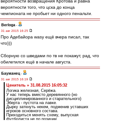
вероятности возвращения Кротова и равна
вероятности того, что цска до конца
чемпионата не пробьет ни одного пенальти.
Berloga
-
31 авг 2015 16:25
Про Адебайора wasy ещё вчера писал, так
что)))
Сборную со шведами по тв не покажут, рад, что
обилетился ещё в начале августа.
Бауманец
-
31 авг 2015 16:19
Ценитель » 31.08.2015 16:05:32
Логика железная, Серёжа.
У нас теперь вместо деревянного (но
дисциплинированного и старательного)
Эберта - пустота на лавке.
Дырку заткнуть некем, подменив уставших
игроков основного состава.
Приходиться менять схему, выпуская
футболиста не по позиции.
Давай конкретно, исходя из прошедших
матчей.