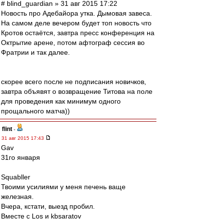
# blind_guardian » 31 авг 2015 17:22
Новость про Адебайора утка. Дымовая завеса.
На самом деле вечером будет топ новость что
Кротов остаётся, завтра пресс конференция на
Октрытие арене, потом афтограф сессия во
Фратрии и так далее.
скорее всего после не подписания новичков,
завтра объявят о возвращение Титова на поле
для проведения как минимум одного
прощального матча))
flint
-
31 авг 2015 17:43
Gav
31го января
Squabller
Твоими усилиями у меня печень ваще
железная.
Вчера, кстати, выезд пробил.
Вместе с Los и kbsaratov