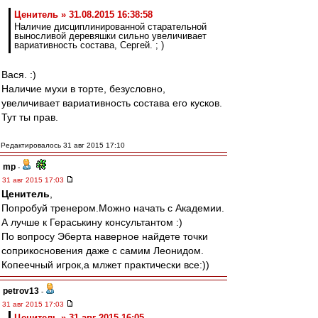
Ценитель » 31.08.2015 16:38:58
Наличие дисциплинированной старательной
выносливой деревяшки сильно увеличивает
вариативность состава, Сергей. ; )
Вася. :)
Наличие мухи в торте, безусловно,
увеличивает вариативность состава его кусков.
Тут ты прав.
Редактировалось 31 авг 2015 17:10
mp
-
31 авг 2015 17:03
Ценитель
,
Попробуй тренером.Можно начать с Академии.
А лучше к Гераськину консультантом :)
По вопросу Эберта наверное найдете точки
соприкосновения даже с самим Леонидом.
Копеечный игрок,а млжет практически все:))
petrov13
-
31 авг 2015 17:03
Ценитель » 31 авг 2015 16:05