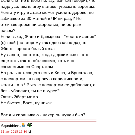
Если счет не в твою пользу, вон кэп говорит, что
надо усиливать игру в атаке, угрожать воротам.
Чем эту игру в атаке может усилить дерево, не
забившее за 30 матчей в ЧР ни разу? Не
отличающееся ни скоростью, ни острым
пасом?
Если выход Жано и Давыдова - "жест отчаяния"
(с) твой (по второму так однозначно да), то
Эберт - просто белый флаг.
Ну ладно, попотеть, когда держим счет - это
еще хоть как-то объяснимо, хоть и не
совместимо со Спартаком.
На роль потеющего есть и Кеша, и Брызгалов,
с паспортом - к вопросу о вариативности,
кстати - а в ЧР чел с паспортом ее добавляет, а
без - убавляет, ты не в курсе?.
Опять Эберт мимо.
Не бьется, Вася, ну никак.
Вот я и спрашиваю - нахер он нужен был?
Squabbler
-
31 авг 2015 17:30