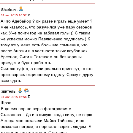
Sharkыч
-
31 авг 2015 16:57
А что Адебайор ? он разве играть еще умеет ?
мне казалось, что разучился уже пару сезонов
как. Уже почти год не забивал голы )) С таким
же успехом можно Павлюченко подписать ) К
тому же у меня есть большие сомнения, что
после Англии и в частности таких клубов как
Арсенал, Сити и Тотенхем он без короны
приедет и будет работать.
Считаю туфта, а если реально привезут, то это
приговор селекционному отделу. Сразу в дурку
всех сдать.
зpитель
-
31 авг 2015 16:56
Шрэк...
Я до сих пор не верю фотографиям
Стаканова... Да и в живую, когда вижу, не верю.
А когда мне показали Майка Тайсона, и он
оказался негром, я перестал верить людям. Я
то думал, что это и есть Стаканов.