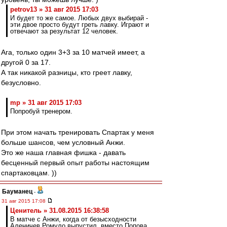
petrov13 » 31 авг 2015 17:03
И будет то же самое. Любых двух выбирай -
эти двое просто будут греть лавку. Играют и
отвечают за результат 12 человек.
Ага, только один 3+3 за 10 матчей имеет, а
другой 0 за 17.
А так никакой разницы, кто греет лавку,
безусловно.
mp » 31 авг 2015 17:03
Попробуй тренером.
При этом начать тренировать Спартак у меня
больше шансов, чем условный Анжи.
Это же наша главная фишка - давать
бесценный первый опыт работы настоящим
спартаковцам. ))
Бауманец
-
31 авг 2015 17:08
Ценитель » 31.08.2015 16:38:58
В матче с Анжи, когда от безысходности
Аленичев Ромуло выпустил, вместо Попова,