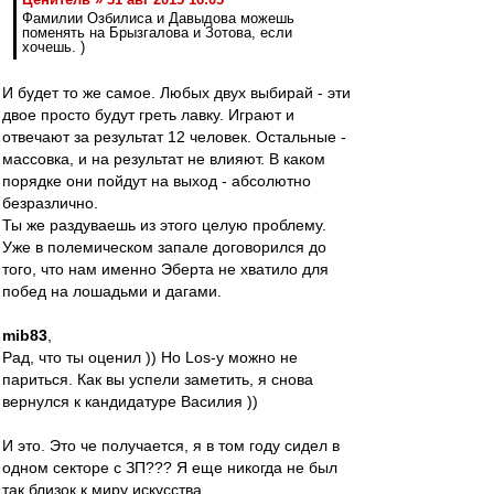
Фамилии Озбилиса и Давыдова можешь
поменять на Брызгалова и Зотова, если
хочешь. )
И будет то же самое. Любых двух выбирай - эти
двое просто будут греть лавку. Играют и
отвечают за результат 12 человек. Остальные -
массовка, и на результат не влияют. В каком
порядке они пойдут на выход - абсолютно
безразлично.
Ты же раздуваешь из этого целую проблему.
Уже в полемическом запале договорился до
того, что нам именно Эберта не хватило для
побед на лошадьми и дагами.
mib83
,
Рад, что ты оценил )) Но Los-у можно не
париться. Как вы успели заметить, я снова
вернулся к кандидатуре Василия ))
И это. Это че получается, я в том году сидел в
одном секторе с ЗП??? Я еще никогда не был
так близок к миру искусства...