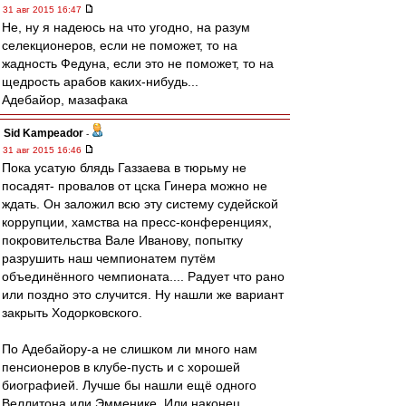
31 авг 2015 16:47
Не, ну я надеюсь на что угодно, на разум
селекционеров, если не поможет, то на
жадность Федуна, если это не поможет, то на
щедрость арабов каких-нибудь...
Адебайор, мазафака
Sid Kampeador
-
31 авг 2015 16:46
Пока усатую блядь Газзаева в тюрьму не
посадят- провалов от цска Гинера можно не
ждать. Он заложил всю эту систему судейской
коррупции, хамства на пресс-конференциях,
покровительства Вале Иванову, попытку
разрушить наш чемпионатем путём
объединённого чемпионата.... Радует что рано
или поздно это случится. Ну нашли же вариант
закрыть Ходорковского.
По Адебайору-а не слишком ли много нам
пенсионеров в клубе-пусть и с хорошей
биографией. Лучше бы нашли ещё одного
Веллитона или Эмменике. Или наконец