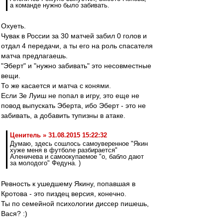
а команде нужно было забивать.
Охуеть.
Чувак в России за 30 матчей забил 0 голов и
отдал 4 передачи, а ты его на роль спасателя
матча предлагаешь.
"Эберт" и "нужно забивать" это несовместные
вещи.
То же касается и матча с конями.
Если Зе Луиш не попал в игру, это еще не
повод выпускать Эберта, ибо Эберт - это не
забивать, а добавить тупизны в атаке.
Ценитель » 31.08.2015 15:22:32
Думаю, здесь сошлось самоуверенное "Якин
хуже меня в футболе разбирается"
Аленичева и самоокупаемое "о, бабло дают
за молодого" Федуна. )
Ревность к ушедшему Якину, попавшая в
Кротова - это пиздец версия, конечно.
Ты по семейной психологии диссер пишешь,
Вася? :)