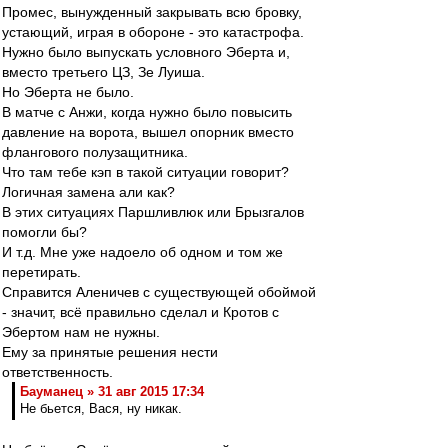
Промес, вынужденный закрывать всю бровку,
устающий, играя в обороне - это катастрофа.
Нужно было выпускать условного Эберта и,
вместо третьего ЦЗ, Зе Луиша.
Но Эберта не было.
В матче с Анжи, когда нужно было повысить
давление на ворота, вышел опорник вместо
флангового полузащитника.
Что там тебе кэп в такой ситуации говорит?
Логичная замена али как?
В этих ситуациях Паршливлюк или Брызгалов
помогли бы?
И т.д. Мне уже надоело об одном и том же
перетирать.
Справится Аленичев с существующей обоймой
- значит, всё правильно сделал и Кротов с
Эбертом нам не нужны.
Ему за принятые решения нести
ответственность.
Бауманец » 31 авг 2015 17:34
Не бьется, Вася, ну никак.