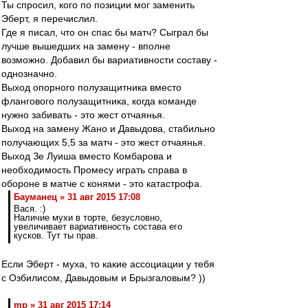
Ты спросил, кого по позиции мог заменить
Эберт, я перечислил.
Где я писал, что он спас бы матч? Сыграл бы
лучше вышедших на замену - вполне
возможно. Добавил бы вариативности составу -
однозначно.
Выход опорного полузащитника вместо
флангового полузащитника, когда команде
нужно забивать - это жест отчаянья.
Выход на замену Жано и Давыдова, стабильно
получающих 5,5 за матч - это жест отчаянья.
Выход Зе Луиша вместо Комбарова и
необходимость Промесу играть справа в
обороне в матче с конями - это катастрофа.
Бауманец » 31 авг 2015 17:08
Вася. :)
Наличие мухи в торте, безусловно,
увеличивает вариативность состава его
кусков. Тут ты прав.
Если Эберт - муха, то какие ассоциации у тебя
с Озбилисом, Давыдовым и Брызгаловым? ))
mp » 31 авг 2015 17:14