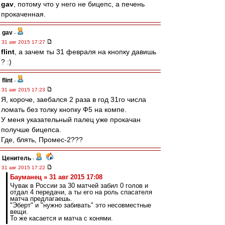
gav
, потому что у него не бицепс, а печень
прокаченная.
gav
-
31 авг 2015 17:27
flint
, а зачем ты 31 февраля на кнопку давишь
? :)
flint
-
31 авг 2015 17:23
Я, короче, заебался 2 раза в год 31го числа
ломать без толку кнопку Ф5 на компе.
У меня указательный палец уже прокачан
получше бицепса.
Где, блять, Промес-2???
Ценитель
-
31 авг 2015 17:22
Бауманец » 31 авг 2015 17:08
Чувак в России за 30 матчей забил 0 голов и
отдал 4 передачи, а ты его на роль спасателя
матча предлагаешь.
"Эберт" и "нужно забивать" это несовместные
вещи.
То же касается и матча с конями.