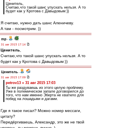
Ценитель,
Считаю,что такой шанс упускать нельзя. А то
будет как у Кротова с Давыдовым:))
Я считаю, нужно дать шанс Аленичеву.
А там - посмотрим. ))
mp
-
31 авг 2015 17:14
Ценитель
,
Считаю,что такой шанс упускать нельзя. А то
будет как у Кротова с Давыдовым:))
Ценитель
-
31 авг 2015 17:09
petrov13 » 31 авг 2015 17:03
Ты же раздуваешь из этого целую проблему.
Уже в полемическом запале договорился до
того, что нам именно Эберта не хватило для
побед на лошадьми и дагами.
Где я такое писал? Можно номер мессаги,
цитату?
Передёргиваешь, Александр, это же не твой
уровень, ты можешь лучше. )