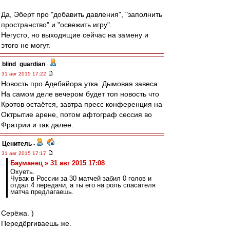
Да, Эберт про "добавить давления", "заполнить
пространство" и "освежить игру".
Негусто, но выходящие сейчас на замену и
этого не могут.
blind_guardian
-
31 авг 2015 17:22
Новость про Адебайора утка. Дымовая завеса.
На самом деле вечером будет топ новость что
Кротов остаётся, завтра пресс конференция на
Октрытие арене, потом афтограф сессия во
Фратрии и так далее.
Ценитель
-
31 авг 2015 17:17
Бауманец » 31 авг 2015 17:08
Охуеть.
Чувак в России за 30 матчей забил 0 голов и
отдал 4 передачи, а ты его на роль спасателя
матча предлагаешь.
Серёжа. )
Передёргиваешь же.