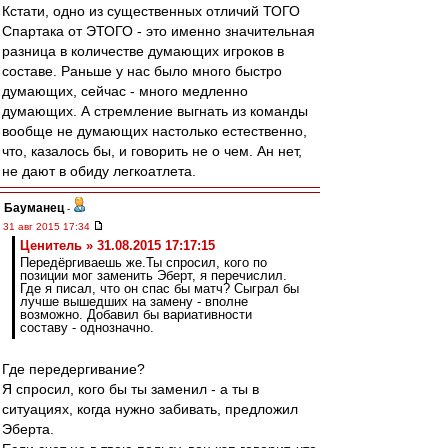
Кстати, одно из существенных отличий ТОГО
Спартака от ЭТОГО - это именно значительная
разница в количестве думающих игроков в
составе. Раньше у нас было много быстро
думающих, сейчас - много медленно
думающих. А стремление выгнать из команды
вообще не думающих настолько естественно,
что, казалось бы, и говорить не о чем. Ан нет,
не дают в обиду легкоатлета.
Бауманец
-
31 авг 2015 17:34
Ценитель » 31.08.2015 17:17:15
Передёргиваешь же.Ты спросил, кого по
позиции мог заменить Эберт, я перечислил.
Где я писал, что он спас бы матч? Сыграл бы
лучше вышедших на замену - вполне
возможно. Добавил бы вариативности
составу - однозначно.
Где передергивание?
Я спросил, кого бы ты заменил - а ты в
ситуациях, когда нужно забивать, предложил
Эберта.