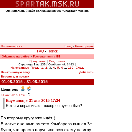
Официальный сайт болельщиков ФК "Спартак" Москва
Полная версия
Вход
•
Регистрация
FAQ
•
Поиск
Общение на сайте
Гостевая книга ВВ
»
Пред. тема
|
След. тема
Страница
3
из
130
[ Сообщений: 6483 ]
На страницу
Пред.
1
,
2
,
3
,
4
,
5
,
6
...
130
След.
Начать новую тему
Добавить
Версия для печати
01.08.2015 - 31.08.2015
Ценитель
-
31 авг 2015 17:48
Бауманец » 31 авг 2015 17:34
Вот я и спрашиваю - нахер он нужен был?
По второму кругу уже идёт. )
В матче с конями вместо Комбарова вышел Зе
Луиш, что просто порушило всю схему на игру.