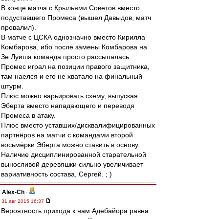
В конце матча с Крыльями Советов вместо
подуставшего Промеса (вышел Давыдов, матч
провалил).
В матче с ЦСКА однозначно вместо Кирилла
Комбарова, ибо после замены Комбарова на
Зе Луиша команда просто рассыпалась.
Промес играл на позиции правого защитника,
там наелся и его не хватало на финальный
штурм.
Плюс можно варьировать схему, выпуская
Эберта вместо нападающего и переводя
Промеса в атаку.
Плюс вместо уставших/дисквалифицированных
партнёров на матчи с командами второй
восьмёрки Эберта можно ставить в основу.
Наличие дисциплинированной старательной
выносливой деревяшки сильно увеличивает
вариативность состава, Сергей. ; )
Alex-Ch
-
31 авг 2015 16:37
Вероятность прихода к нам Адебайора равна