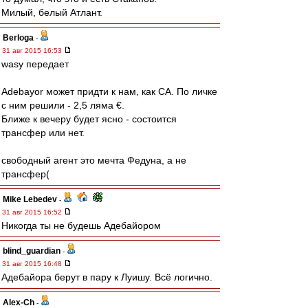
Милый, белый Атлант.
Berloga
-
31 авг 2015 16:53
wasy передает
Adebayor может придти к нам, как СА. По личке
с ним решили - 2,5 ляма €.
Ближе к вечеру будет ясно - состоится
трансфер или нет.
свободный агент это мечта Федуна, а не
трансфер(
Mike Lebedev
-
31 авг 2015 16:52
Никогда ты не будешь Адебайором
blind_guardian
-
31 авг 2015 16:48
Адебайора берут в пару к Луишу. Всё логично.
Alex-Ch
-