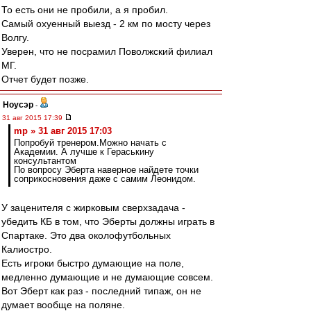
То есть они не пробили, а я пробил.
Самый охуенный выезд - 2 км по мосту через
Волгу.
Уверен, что не посрамил Поволжский филиал
МГ.
Отчет будет позже.
Ноусэр
-
31 авг 2015 17:39
mp » 31 авг 2015 17:03
Попробуй тренером.Можно начать с
Академии. А лучше к Гераськину
консультантом
По вопросу Эберта наверное найдете точки
соприкосновения даже с самим Леонидом.
У заценителя с жирковым сверхзадача -
убедить КБ в том, что Эберты должны играть в
Спартаке. Это два околофутбольных
Калиостро.
Есть игроки быстро думающие на поле,
медленно думающие и не думающие совсем.
Вот Эберт как раз - последний типаж, он не
думает вообще на поляне.