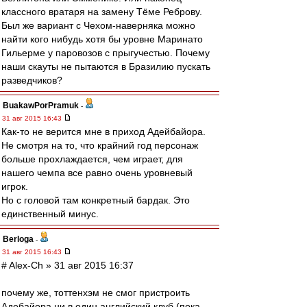
классного вратаря на замену Тёме Реброву.
Был же вариант с Чехом-наверняка можно
найти кого нибудь хотя бы уровне Маринато
Гильерме у паровозов с прыгучестью. Почему
наши скауты не пытаются в Бразилию пускать
разведчиков?
BuakawPorPramuk
-
31 авг 2015 16:43
Как-то не верится мне в приход Адейбайора.
Не смотря на то, что крайний год персонаж
больше прохлаждается, чем играет, для
нашего чемпа все равно очень уровневый
игрок.
Но с головой там конкретный бардак. Это
единственный минус.
Berloga
-
31 авг 2015 16:43
# Alex-Ch » 31 авг 2015 16:37
почему же, тоттенхэм не смог пристроить
Адебайора ни в один английский клуб (пока