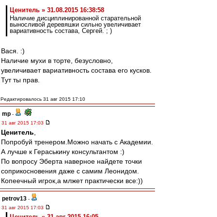
Ценитель » 31.08.2015 16:38:58
Наличие дисциплинированной старательной
выносливой деревяшки сильно увеличивает
вариативность состава, Сергей. ; )
Вася. :)
Наличие мухи в торте, безусловно,
увеличивает вариативность состава его кусков.
Тут ты прав.
Редактировалось 31 авг 2015 17:10
mp
-
31 авг 2015 17:03
Ценитель
,
Попробуй тренером.Можно начать с Академии.
А лучше к Гераськину консультантом :)
По вопросу Эберта наверное найдете точки
соприкосновения даже с самим Леонидом.
Копеечный игрок,а млжет практически все:))
petrov13
-
31 авг 2015 17:03
Ценитель » 31 авг 2015 16:05