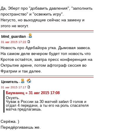
Да, Эберт про "добавить давления", "заполнить
пространство" и "освежить игру".
Негусто, но выходящие сейчас на замену и
этого не могут.
blind_guardian
-
31 авг 2015 17:22
Новость про Адебайора утка. Дымовая завеса.
На самом деле вечером будет топ новость что
Кротов остаётся, завтра пресс конференция на
Октрытие арене, потом афтограф сессия во
Фратрии и так далее.
Ценитель
-
31 авг 2015 17:17
Бауманец » 31 авг 2015 17:08
Охуеть.
Чувак в России за 30 матчей забил 0 голов и
отдал 4 передачи, а ты его на роль спасателя
матча предлагаешь.
Серёжа. )
Передёргиваешь же.