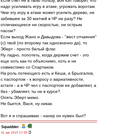
Если счет не в твою пользу, вон кэп говорит, что
надо усиливать игру в атаке, угрожать воротам.
Чем эту игру в атаке может усилить дерево, не
забившее за 30 матчей в ЧР ни разу? Не
отличающееся ни скоростью, ни острым
пасом?
Если выход Жано и Давыдова - "жест отчаяния"
(с) твой (по второму так однозначно да), то
Эберт - просто белый флаг.
Ну ладно, попотеть, когда держим счет - это
еще хоть как-то объяснимо, хоть и не
совместимо со Спартаком.
На роль потеющего есть и Кеша, и Брызгалов,
с паспортом - к вопросу о вариативности,
кстати - а в ЧР чел с паспортом ее добавляет, а
без - убавляет, ты не в курсе?.
Опять Эберт мимо.
Не бьется, Вася, ну никак.
Вот я и спрашиваю - нахер он нужен был?
Squabbler
-
31 авг 2015 17:30