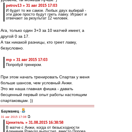
petrov13 » 31 авг 2015 17:03
И будет то же самое. Любых двух выбирай -
эти двое просто будут греть лавку. Играют и
отвечают за результат 12 человек.
Ага, только один 3+3 за 10 матчей имеет, а
другой 0 за 17.
А так никакой разницы, кто греет лавку,
безусловно.
mp » 31 авг 2015 17:03
Попробуй тренером.
При этом начать тренировать Спартак у меня
больше шансов, чем условный Анжи.
Это же наша главная фишка - давать
бесценный первый опыт работы настоящим
спартаковцам. ))
Бауманец
-
31 авг 2015 17:08
Ценитель » 31.08.2015 16:38:58
В матче с Анжи, когда от безысходности
Аленичев Ромуло выпустил, вместо Попова,