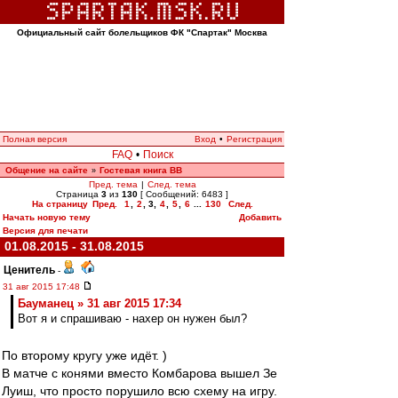
Официальный сайт болельщиков ФК "Спартак" Москва
Полная версия
Вход
•
Регистрация
FAQ
•
Поиск
Общение на сайте
Гостевая книга ВВ
»
Пред. тема
|
След. тема
Страница
3
из
130
[ Сообщений: 6483 ]
На страницу
Пред.
1
,
2
,
3
,
4
,
5
,
6
...
130
След.
Начать новую тему
Добавить
Версия для печати
01.08.2015 - 31.08.2015
Ценитель
-
31 авг 2015 17:48
Бауманец » 31 авг 2015 17:34
Вот я и спрашиваю - нахер он нужен был?
По второму кругу уже идёт. )
В матче с конями вместо Комбарова вышел Зе
Луиш, что просто порушило всю схему на игру.