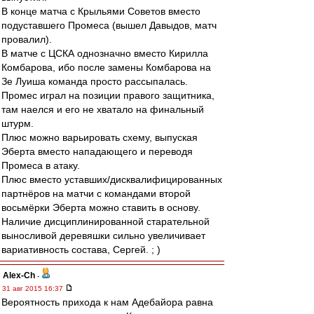
В конце матча с Крыльями Советов вместо
подуставшего Промеса (вышел Давыдов, матч
провалил).
В матче с ЦСКА однозначно вместо Кирилла
Комбарова, ибо после замены Комбарова на
Зе Луиша команда просто рассыпалась.
Промес играл на позиции правого защитника,
там наелся и его не хватало на финальный
штурм.
Плюс можно варьировать схему, выпуская
Эберта вместо нападающего и переводя
Промеса в атаку.
Плюс вместо уставших/дисквалифицированных
партнёров на матчи с командами второй
восьмёрки Эберта можно ставить в основу.
Наличие дисциплинированной старательной
выносливой деревяшки сильно увеличивает
вариативность состава, Сергей. ; )
Alex-Ch
-
31 авг 2015 16:37
Вероятность прихода к нам Адебайора равна