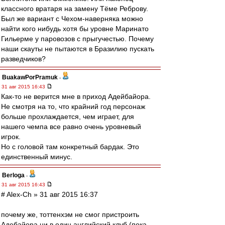
классного вратаря на замену Тёме Реброву.
Был же вариант с Чехом-наверняка можно
найти кого нибудь хотя бы уровне Маринато
Гильерме у паровозов с прыгучестью. Почему
наши скауты не пытаются в Бразилию пускать
разведчиков?
BuakawPorPramuk
-
31 авг 2015 16:43
Как-то не верится мне в приход Адейбайора.
Не смотря на то, что крайний год персонаж
больше прохлаждается, чем играет, для
нашего чемпа все равно очень уровневый
игрок.
Но с головой там конкретный бардак. Это
единственный минус.
Berloga
-
31 авг 2015 16:43
# Alex-Ch » 31 авг 2015 16:37
почему же, тоттенхэм не смог пристроить
Адебайора ни в один английский клуб (пока