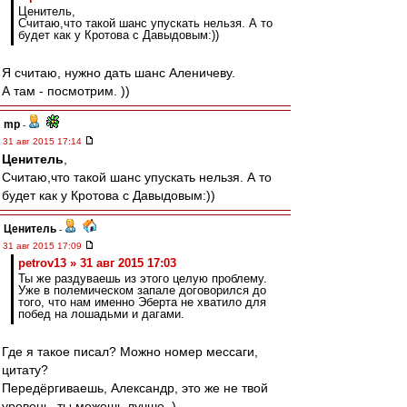
Ценитель,
Считаю,что такой шанс упускать нельзя. А то
будет как у Кротова с Давыдовым:))
Я считаю, нужно дать шанс Аленичеву.
А там - посмотрим. ))
mp
-
31 авг 2015 17:14
Ценитель
,
Считаю,что такой шанс упускать нельзя. А то
будет как у Кротова с Давыдовым:))
Ценитель
-
31 авг 2015 17:09
petrov13 » 31 авг 2015 17:03
Ты же раздуваешь из этого целую проблему.
Уже в полемическом запале договорился до
того, что нам именно Эберта не хватило для
побед на лошадьми и дагами.
Где я такое писал? Можно номер мессаги,
цитату?
Передёргиваешь, Александр, это же не твой
уровень, ты можешь лучше. )