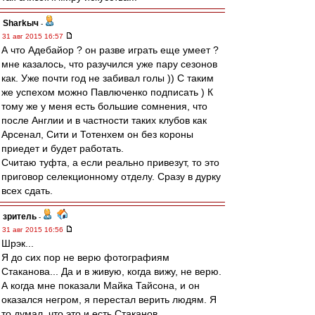
Sharkыч
-
31 авг 2015 16:57
А что Адебайор ? он разве играть еще умеет ?
мне казалось, что разучился уже пару сезонов
как. Уже почти год не забивал голы )) С таким
же успехом можно Павлюченко подписать ) К
тому же у меня есть большие сомнения, что
после Англии и в частности таких клубов как
Арсенал, Сити и Тотенхем он без короны
приедет и будет работать.
Считаю туфта, а если реально привезут, то это
приговор селекционному отделу. Сразу в дурку
всех сдать.
зpитель
-
31 авг 2015 16:56
Шрэк...
Я до сих пор не верю фотографиям
Стаканова... Да и в живую, когда вижу, не верю.
А когда мне показали Майка Тайсона, и он
оказался негром, я перестал верить людям. Я
то думал, что это и есть Стаканов.