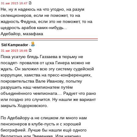
31 авг 2015 16:47
Не, ну я надеюсь на что угодно, на разум
селекционеров, если не поможет, то на
жадность Федуна, если это не поможет, то на
щедрость арабов каких-нибудь...
Адебайор, мазафака
Sid Kampeador
-
31 авг 2015 16:46
Пока усатую блядь Газзаева в тюрьму не
посадят- провалов от цска Гинера можно не
ждать. Он заложил всю эту систему судейской
коррупции, хамства на пресс-конференциях,
покровительства Вале Иванову, попытку
разрушить наш чемпионатем путём
объединённого чемпионата.... Радует что рано
или поздно это случится. Ну нашли же вариант
закрыть Ходорковского.
По Адебайору-а не слишком ли много нам
пенсионеров в клубе-пусть и с хорошей
биографией. Лучше бы нашли ещё одного
Веллитона или Эмменике. Или наконец