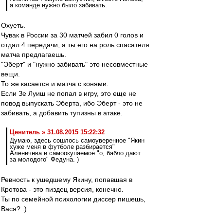
а команде нужно было забивать.
Охуеть.
Чувак в России за 30 матчей забил 0 голов и
отдал 4 передачи, а ты его на роль спасателя
матча предлагаешь.
"Эберт" и "нужно забивать" это несовместные
вещи.
То же касается и матча с конями.
Если Зе Луиш не попал в игру, это еще не
повод выпускать Эберта, ибо Эберт - это не
забивать, а добавить тупизны в атаке.
Ценитель » 31.08.2015 15:22:32
Думаю, здесь сошлось самоуверенное "Якин
хуже меня в футболе разбирается"
Аленичева и самоокупаемое "о, бабло дают
за молодого" Федуна. )
Ревность к ушедшему Якину, попавшая в
Кротова - это пиздец версия, конечно.
Ты по семейной психологии диссер пишешь,
Вася? :)