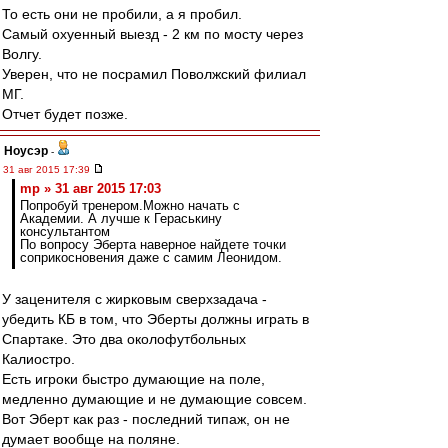
То есть они не пробили, а я пробил.
Самый охуенный выезд - 2 км по мосту через
Волгу.
Уверен, что не посрамил Поволжский филиал
МГ.
Отчет будет позже.
Ноусэр
-
31 авг 2015 17:39
mp » 31 авг 2015 17:03
Попробуй тренером.Можно начать с
Академии. А лучше к Гераськину
консультантом
По вопросу Эберта наверное найдете точки
соприкосновения даже с самим Леонидом.
У заценителя с жирковым сверхзадача -
убедить КБ в том, что Эберты должны играть в
Спартаке. Это два околофутбольных
Калиостро.
Есть игроки быстро думающие на поле,
медленно думающие и не думающие совсем.
Вот Эберт как раз - последний типаж, он не
думает вообще на поляне.