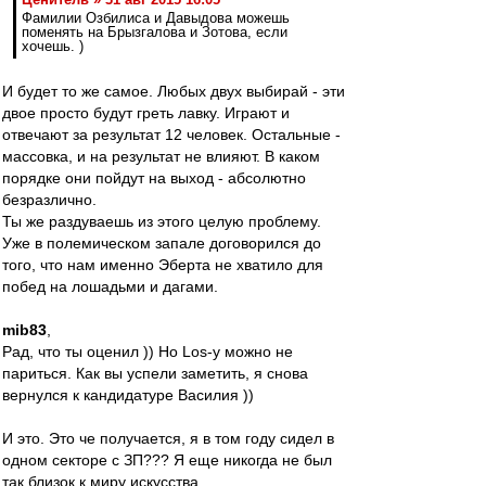
Фамилии Озбилиса и Давыдова можешь
поменять на Брызгалова и Зотова, если
хочешь. )
И будет то же самое. Любых двух выбирай - эти
двое просто будут греть лавку. Играют и
отвечают за результат 12 человек. Остальные -
массовка, и на результат не влияют. В каком
порядке они пойдут на выход - абсолютно
безразлично.
Ты же раздуваешь из этого целую проблему.
Уже в полемическом запале договорился до
того, что нам именно Эберта не хватило для
побед на лошадьми и дагами.
mib83
,
Рад, что ты оценил )) Но Los-у можно не
париться. Как вы успели заметить, я снова
вернулся к кандидатуре Василия ))
И это. Это че получается, я в том году сидел в
одном секторе с ЗП??? Я еще никогда не был
так близок к миру искусства...