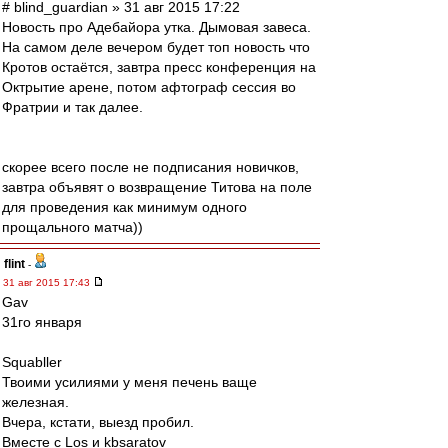
# blind_guardian » 31 авг 2015 17:22
Новость про Адебайора утка. Дымовая завеса.
На самом деле вечером будет топ новость что
Кротов остаётся, завтра пресс конференция на
Октрытие арене, потом афтограф сессия во
Фратрии и так далее.
скорее всего после не подписания новичков,
завтра объявят о возвращение Титова на поле
для проведения как минимум одного
прощального матча))
flint
-
31 авг 2015 17:43
Gav
31го января
Squabller
Твоими усилиями у меня печень ваще
железная.
Вчера, кстати, выезд пробил.
Вместе с Los и kbsaratov