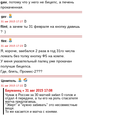
gav
, потому что у него не бицепс, а печень
прокаченная.
gav
-
31 авг 2015 17:27
flint
, а зачем ты 31 февраля на кнопку давишь
? :)
flint
-
31 авг 2015 17:23
Я, короче, заебался 2 раза в год 31го числа
ломать без толку кнопку Ф5 на компе.
У меня указательный палец уже прокачан
получше бицепса.
Где, блять, Промес-2???
Ценитель
-
31 авг 2015 17:22
Бауманец » 31 авг 2015 17:08
Чувак в России за 30 матчей забил 0 голов и
отдал 4 передачи, а ты его на роль спасателя
матча предлагаешь.
"Эберт" и "нужно забивать" это несовместные
вещи.
То же касается и матча с конями.