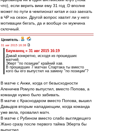
что), если верить вики ему 31 год :D вполне
может по пути в чемпионат китая и оаэ заехать
в ЧР на сезон. Другой вопрос хватит ли у него
мотивации бегать, да и вообще он мужчина
склочный.
Ценитель
-
31 авг 2015 16:38
Бауманец » 31 авг 2015 16:19
Давай конкретно, исходя из прошедших
матчей.
Эберт "по позиции" крайний хав.
В прошедших 7 матчах Спартака ты вместо
кого бы его выпустил на замену "по позиции"?
В матче с Анжи, когда от безысходности
Аленичев Ромуло выпустил, вместо Попова, а
команде нужно было забивать.
В матче с Краснодаром вместо Попова, вышел
Давыдов вторым нападающим, когда команда
уже вела, провалил матч.
В матче с Рубином вместо слабо выглядещего
Жано сразу после первого тайма Эберта бы
выпустил.