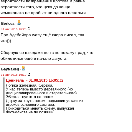
вероятности возвращения Кротова и равна
вероятности того, что цска до конца
чемпионата не пробьет ни одного пенальти.
Berloga
-
31 авг 2015 16:25
Про Адебайора wasy ещё вчера писал, так
что)))
Сборную со шведами по тв не покажут, рад, что
обилетился ещё в начале августа.
Бауманец
-
31 авг 2015 16:19
Ценитель » 31.08.2015 16:05:32
Логика железная, Серёжа.
У нас теперь вместо деревянного (но
дисциплинированного и старательного)
Эберта - пустота на лавке.
Дырку заткнуть некем, подменив уставших
игроков основного состава.
Приходиться менять схему, выпуская
футболиста не по позиции.
Давай конкретно, исходя из прошедших
матчей.