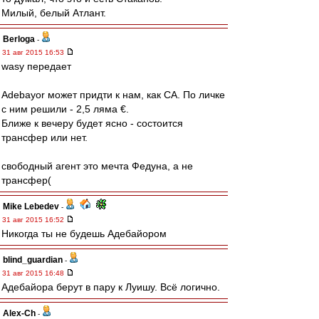
Милый, белый Атлант.
Berloga
-
31 авг 2015 16:53
wasy передает
Adebayor может придти к нам, как СА. По личке
с ним решили - 2,5 ляма €.
Ближе к вечеру будет ясно - состоится
трансфер или нет.
свободный агент это мечта Федуна, а не
трансфер(
Mike Lebedev
-
31 авг 2015 16:52
Никогда ты не будешь Адебайором
blind_guardian
-
31 авг 2015 16:48
Адебайора берут в пару к Луишу. Всё логично.
Alex-Ch
-