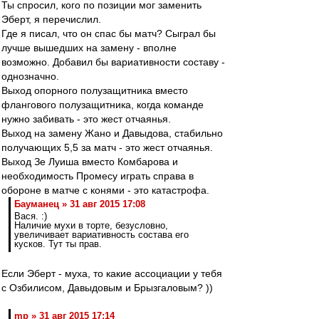
Ты спросил, кого по позиции мог заменить
Эберт, я перечислил.
Где я писал, что он спас бы матч? Сыграл бы
лучше вышедших на замену - вполне
возможно. Добавил бы вариативности составу -
однозначно.
Выход опорного полузащитника вместо
флангового полузащитника, когда команде
нужно забивать - это жест отчаянья.
Выход на замену Жано и Давыдова, стабильно
получающих 5,5 за матч - это жест отчаянья.
Выход Зе Луиша вместо Комбарова и
необходимость Промесу играть справа в
обороне в матче с конями - это катастрофа.
Бауманец » 31 авг 2015 17:08
Вася. :)
Наличие мухи в торте, безусловно,
увеличивает вариативность состава его
кусков. Тут ты прав.
Если Эберт - муха, то какие ассоциации у тебя
с Озбилисом, Давыдовым и Брызгаловым? ))
mp » 31 авг 2015 17:14