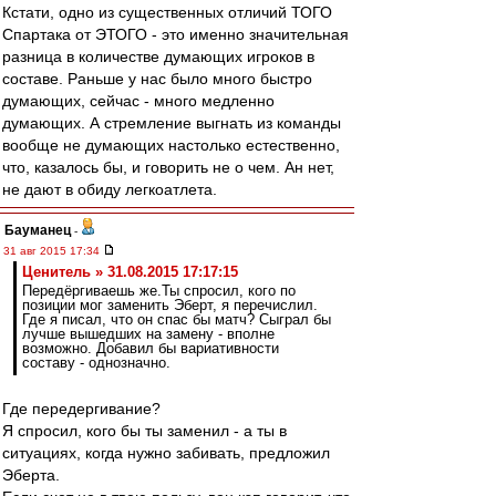
Кстати, одно из существенных отличий ТОГО
Спартака от ЭТОГО - это именно значительная
разница в количестве думающих игроков в
составе. Раньше у нас было много быстро
думающих, сейчас - много медленно
думающих. А стремление выгнать из команды
вообще не думающих настолько естественно,
что, казалось бы, и говорить не о чем. Ан нет,
не дают в обиду легкоатлета.
Бауманец
-
31 авг 2015 17:34
Ценитель » 31.08.2015 17:17:15
Передёргиваешь же.Ты спросил, кого по
позиции мог заменить Эберт, я перечислил.
Где я писал, что он спас бы матч? Сыграл бы
лучше вышедших на замену - вполне
возможно. Добавил бы вариативности
составу - однозначно.
Где передергивание?
Я спросил, кого бы ты заменил - а ты в
ситуациях, когда нужно забивать, предложил
Эберта.