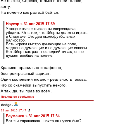
Не бьётся, Серёжа, только в твоей голове,
sorry.
На поле-то как раз всё бьётся.
Ноусэр » 31 авг 2015 17:39
У заценителя с жирковым сверхзадача -
убедить КБ в том, что Эберты должны играть
в Спартаке. Это два околофутбольных
Калиостро.
Есть игроки быстро думающие на поле,
медленно думающие и не думающие совсем.
Вот Эберт как раз - последний типаж, он не
думает вообще на поляне.
Красиво, правильно и пафосно,
беспроигрышный вариант.
Один маленький нюанс - реальность такова,
что со скамейки выпустить некого.
А так, да, ты прав во всём.
Последнее сообщение
dodge
-
31 авг 2015 17:47
Бауманец » 31 авг 2015 17:34
Вот я и спрашиваю - нахер он нужен был?