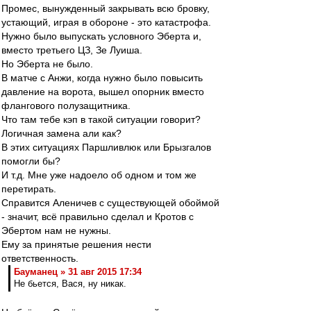
Промес, вынужденный закрывать всю бровку,
устающий, играя в обороне - это катастрофа.
Нужно было выпускать условного Эберта и,
вместо третьего ЦЗ, Зе Луиша.
Но Эберта не было.
В матче с Анжи, когда нужно было повысить
давление на ворота, вышел опорник вместо
флангового полузащитника.
Что там тебе кэп в такой ситуации говорит?
Логичная замена али как?
В этих ситуациях Паршливлюк или Брызгалов
помогли бы?
И т.д. Мне уже надоело об одном и том же
перетирать.
Справится Аленичев с существующей обоймой
- значит, всё правильно сделал и Кротов с
Эбертом нам не нужны.
Ему за принятые решения нести
ответственность.
Бауманец » 31 авг 2015 17:34
Не бьется, Вася, ну никак.