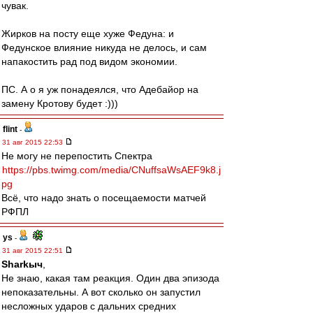
чувак.
Жирков на посту еще хуже Федуна: и
Федунское влияние никуда не делось, и сам
напакостить рад под видом экономии.
ПС. А о я уж понадеялся, что Адебайор на
замену Кротову будет :)))
flint
-
31 авг 2015 22:53
Не могу не перепостить Спектра
https://pbs.twimg.com/media/CNuffsaWsAEF9k8.j
pg
Всё, что надо знать о посещаемости матчей
РФПЛ
ys
-
31 авг 2015 22:51
Sharkыч
,
Не знаю, какая там реакция. Один два эпизода
непоказательны. А вот сколько он запустил
несложных ударов с дальних средних