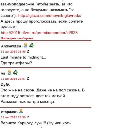
взаимоподдержке (чтобы знать, за что
голосуете, а не бездумно нажимать "за
своего"):
http://iglaza.com/dnevnik-glavreda/
А здесь прошу проголосовать, если сочтете
нужным:
http://2015.rifvrn.ru/premia/member/id/825
Последнее сообщение
AndrewB2la
-
31 авг 2015 23:59
Last minute to midnight...
Где трансферы?
ys
-
31 авг 2015 23:57
DyG
,
Это ж не на сезон. Даже не на пол сезона. В
этом году остался десяток матчей.
Размазанных на три месяца.
старичок
-
31 авг 2015 23:56
Верните Кариоку, суки!!! (Ну или хоть