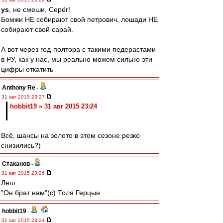
ys
, не смеши, Серёг!
Бомжи НЕ собирают свой петрович, лошади НЕ
собирают свой сарай.
А вот через год-полтора с такими педерастами
в РУ, как у нас, мы реально можем сильно эти
цифры откатить
Anthony Re
-
31 авг 2015 23:27
hobbit19 » 31 авг 2015 23:24
Всё, шансы на золото в этом сезоне резко
снизились?)
Cтаканов
-
31 авг 2015 23:26
Леш
"Он брат нам"(с) Толя Герцын
hobbit19
-
31 авг 2015 23:24