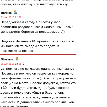
случае, как к пятому или шестому пасынку.
Berloga
-
31 авг 2015 22:27
Перед хоккеем сегодня билеты у касс
бесплатно раздовали всем желающим, новый
менеджмент борется за посещаемость))
Надеюсь Яковлев в КС проявит себя хорошо и
мы наконец-то смодем его продать в
локомотив за пятеркк.
Sharkыч
-
31 авг 2015 22:21
ys
, немного не согласен, единственный минус
Песьяков в том, что он теряется как морально,
так и физически на поле )) А вот и прыгучесть и
реакция на месте. Вполне допускаю, кстати что
к 30, если будет играть где-нибудь в основе
дрожь в теле у него уйдет и будет очень
приличный вратарь, все данные для этого у
него есть. И данных этих намного больше, чем
у того же Реброва.