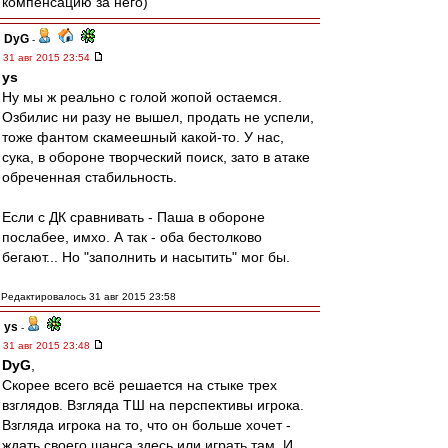
компенсацию за него)
DyG
-
31 авг 2015 23:54
ys
Ну мы ж реально с голой жопой остаемся.
Озбилис ни разу не вышел, продать не успели,
тоже фантом скамеешный какой-то. У нас,
сука, в обороне творческий поиск, зато в атаке
обреченная стабильность.
Если с ДК сравнивать - Паша в обороне
послабее, имхо. А так - оба бестолково
бегают... Но "заполнить и насытить" мог бы.
Редактировалось 31 авг 2015 23:58
ys
-
31 авг 2015 23:48
DyG
,
Скорее всего всё решается на стыке трех
взглядов. Взгляда ТШ на перспективы игрока.
Взгляда игрока на то, что он больше хочет -
ждать своего шанса здесь или играть там. И