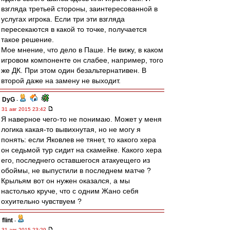
взгляда третьей стороны, заинтересованной в
услугах игрока. Если три эти взгляда
пересекаются в какой то точке, получается
такое решение.
Мое мнение, что дело в Паше. Не вижу, в каком
игровом компоненте он слабее, например, того
же ДК. При этом один безальтернативен. В
второй даже на замену не выходит.
DyG
-
31 авг 2015 23:42
Я наверное чего-то не понимаю. Может у меня
логика какая-то вывихнутая, но не могу я
понять: если Яковлев не тянет, то какого хера
он седьмой тур сидит на скамейке. Какого хера
его, последнего оставшегося атакуещего из
обоймы, не выпустили в последнем матче ?
Крыльям вот он нужен оказался, а мы
настолько круче, что с одним Жано себя
охуительно чувствуем ?
flint
-
31 авг 2015 23:29