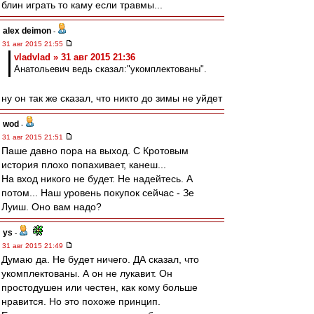
блин играть то каму если травмы...
alex deimon
-
31 авг 2015 21:55
vladvlad » 31 авг 2015 21:36
Анатольевич ведь сказал:"укомплектованы".
ну он так же сказал, что никто до зимы не уйдет
wod
-
31 авг 2015 21:51
Паше давно пора на выход. С Кротовым
история плохо попахивает, канеш...
На вход никого не будет. Не надейтесь. А
потом... Наш уровень покупок сейчас - Зе
Луиш. Оно вам надо?
ys
-
31 авг 2015 21:49
Думаю да. Не будет ничего. ДА сказал, что
укомплектованы. А он не лукавит. Он
простодушен или честен, как кому больше
нравится. Но это похоже принцип.