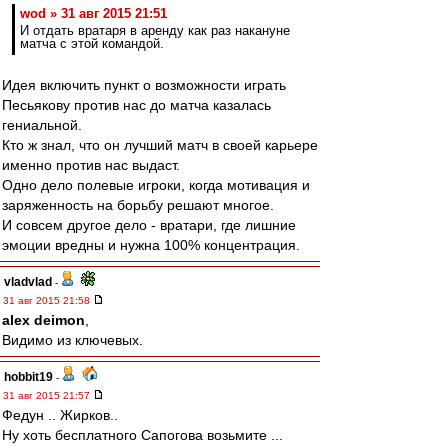
wod » 31 авг 2015 21:51
И отдать вратаря в аренду как раз накануне
матча с этой командой.
Идея включить пункт о возможности играть
Песьякову против нас до матча казалась
гениальной.
Кто ж знал, что он лучший матч в своей карьере
именно против нас выдаст.
Одно дело полевые игроки, когда мотивация и
заряженность на борьбу решают многое.
И совсем другое дело - вратари, где лишние
эмоции вредны и нужна 100% концентрация.
vladvlad
-
31 авг 2015 21:58
alex deimon
,
Видимо из ключевых.
hobbit19
-
31 авг 2015 21:57
Федун .. Жирков..
Ну хоть бесплатного Сапогова возьмите ...