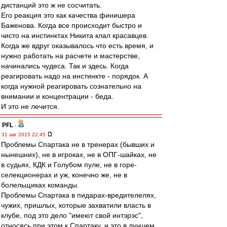
дистанций это ж не сосчитать.
Его реакция это как качества финишера
Баженова. Когда все происходит быстро и
чисто на инстинктах Никита клал красавцев.
Когда же вдруг оказывалось что есть время, и
нужно работать на расчете и мастерстве,
начинались чудеса. Так и здесь. Когда
реагировать надо на инстинкте - порядок. А
когда нужной реагировать сознательно на
внимании и концентрации - беда.
И это не лечится.
PFL
-
31 авг 2015 22:45
Проблемы Спартака не в тренерах (бывших и
нынешних), не в игроках, не в ОПГ-шайках, не
в судьях, КДК и Голубом пуле, не в горе-
селекционерах и уж, конечно же, не в
болельщиках команды.
Проблемы Спартака в пидарах-вредителелях,
чужих, пришлых, которые захватили власть в
клубе, под это дело "имеют свой интэрэс",
относясь при этом к Спартаку, и это в лучшем