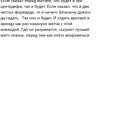
Если сказал перед матчем, что будет в три
центрдефа, так и будет. Если сказал, что в два
чистых форварда, то и нечего Шпалычу думать
да гадать . Так оно и будет. И отдать вратаря в
аренду как раз накануне матча с этой
командой. Где он разумеется, сыграет лучший
матч сезона, перед тем как опять вооружиться
сачком до бабочек. Может это и правильно.
Только как то дико непривычно это полное
отсутствие использования мелочей.
Sladkov
-
31 авг 2015 21:48
Не понимаю стонов по Яковлеву и Кротову.
Аленичев выпускал их как последние надежды
на перелом в матчах с конями или Анжи? Нет.
Он выпускал их побегать вместо уставших
основных игроков на последних минутах
победных матчей? Нет. Основному составцу
они не нужны. Они были лидерами среди
игроков Спартака-2? Похоже что нет. Есть
игроки и посильнее их.
Ну и пусть себе идут. Яковлеву шансов давали