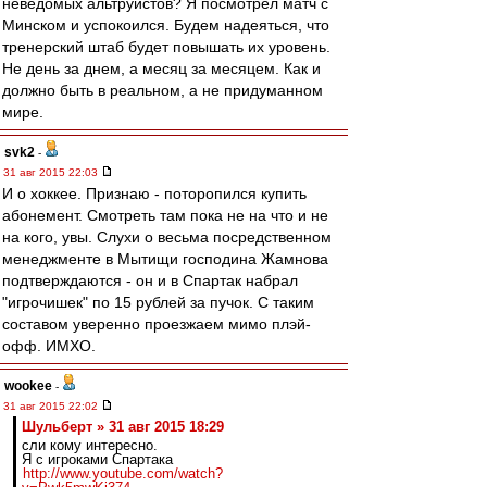
неведомых альтруистов? Я посмотрел матч с
Минском и успокоился. Будем надеяться, что
тренерский штаб будет повышать их уровень.
Не день за днем, а месяц за месяцем. Как и
должно быть в реальном, а не придуманном
мире.
svk2
-
31 авг 2015 22:03
И о хоккее. Признаю - поторопился купить
абонемент. Смотреть там пока не на что и не
на кого, увы. Слухи о весьма посредственном
менеджменте в Мытищи господина Жамнова
подтверждаются - он и в Спартак набрал
"игрочишек" по 15 рублей за пучок. С таким
составом уверенно проезжаем мимо плэй-
офф. ИМХО.
wookee
-
31 авг 2015 22:02
Шульберт » 31 авг 2015 18:29
сли кому интересно.
Я с игроками Спартака
http://www.youtube.com/watch?