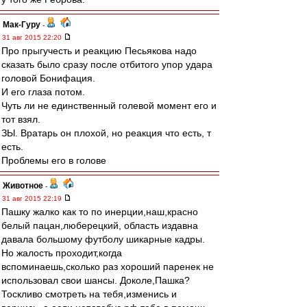
Мак-Гуру
-
31 авг 2015 22:20
Про прыгучесть и реакцию Песьякова надо
сказать было сразу после отбитого упор удара
головой Бонифация.
И его глаза потом.
Чуть ли не единственный голевой момент его и
тот взял.
ЗЫ. Вратарь он плохой, но реакция что есть, т
есть.
Проблемы его в голове
Животное
-
31 авг 2015 22:19
Пашку жалко как то по инерции,наш,красно
белый пацан,люберецкий, область издавна
давала большому футболу шикарные кадры.
Но жалость проходит,когда
вспоминаешь,сколько раз хороший паренек не
использовал свои шансы. Доколе,Пашка?
Тоскливо смотреть на тебя,изменись и