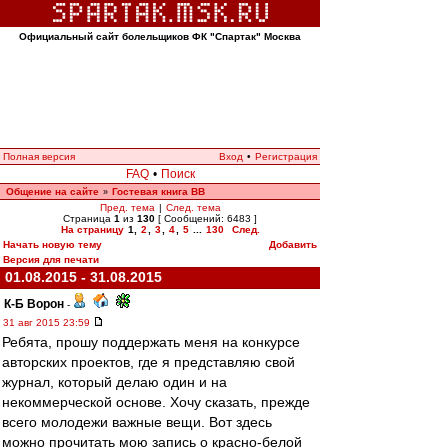
Официальный сайт болельщиков ФК "Спартак" Москва
Полная версия
Вход
•
Регистрация
FAQ
•
Поиск
Общение на сайте
Гостевая книга ВВ
»
Пред. тема
|
След. тема
Страница
1
из
130
[ Сообщений: 6483 ]
На страницу
1
,
2
,
3
,
4
,
5
...
130
След.
Начать новую тему
Добавить
Версия для печати
01.08.2015 - 31.08.2015
К-Б Ворон
-
31 авг 2015 23:59
Ребята, прошу поддержать меня на конкурсе
авторских проектов, где я представляю свой
журнал, который делаю один и на
некоммерческой основе. Хочу сказать, прежде
всего молодежи важные вещи. Вот здесь
можно прочитать мою запись о красно-белой