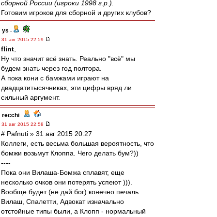
сборной России (игроки 1998 г.р.).
Готовим игроков для сборной и других клубов?
ys
-
31 авг 2015 22:59
flint
,
Ну что значит всё знать. Реально "всё" мы
будем знать через год полтора.
А пока кони с бамжами играют на
двадцатитысячниках, эти цифры вряд ли
сильный аргумент.
recchi
-
31 авг 2015 22:58
# Pafnuti » 31 авг 2015 20:27
Коллеги, есть весьма большая вероятность, что
бомжи возьмут Клоппа. Чего делать бум?))
----
Пока они Вилаша-Бомжа сплавят, еще
несколько очков они потерять успеют ))).
Вообще будет (не дай бог) конечно печаль.
Вилаш, Спалетти, Адвокат изначально
отстойные типы были, а Клопп - нормальный