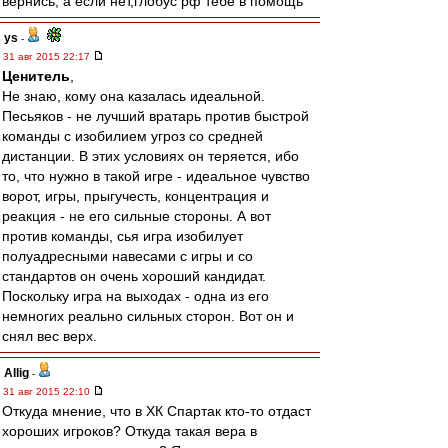
вернись, а если нет,глобус рф тебе в помощь
ys
-
31 авг 2015 22:17
Ценитель
,
Не знаю, кому она казалась идеальной.
Песьяков - не лучший вратарь против быстрой
команды с изобилием угроз со средней
дистанции. В этих условиях он теряется, ибо
то, что нужно в такой игре - идеальное чувство
ворот, игры, прыгучесть, концентрация и
реакция - не его сильные стороны. А вот
против команды, сья игра изобилует
полуадресными навесами с игры и со
стандартов он очень хороший кандидат.
Поскольку игра на выходах - одна из его
немногих реально сильных сторон. Вот он и
снял вес верх.
Allig
-
31 авг 2015 22:10
Откуда мнение, что в ХК Спартак кто-то отдаст
хороших игроков? Откуда такая вера в