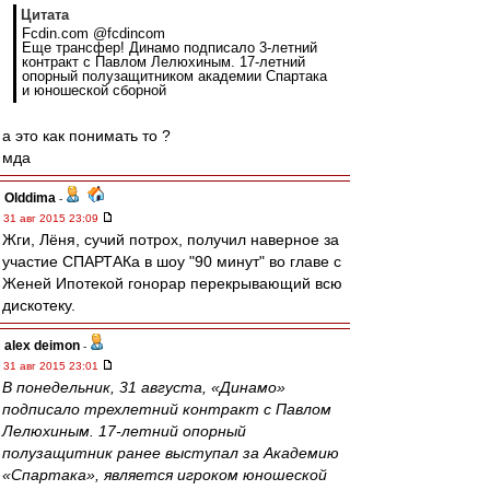
Цитата
Fcdin.com @fcdincom
Еще трансфер! Динамо подписало 3-летний
контракт с Павлом Лелюхиным. 17-летний
опорный полузащитником академии Спартака
и юношеской сборной
а это как понимать то ?
мда
Olddima
-
31 авг 2015 23:09
Жги, Лёня, сучий потрох, получил наверное за
участие СПАРТАКа в шоу "90 минут" во главе с
Женей Ипотекой гонорар перекрывающий всю
дискотеку.
alex deimon
-
31 авг 2015 23:01
В понедельник, 31 августа, «Динамо»
подписало трехлетний контракт с Павлом
Лелюхиным. 17-летний опорный
полузащитник ранее выступал за Академию
«Спартака», является игроком юношеской