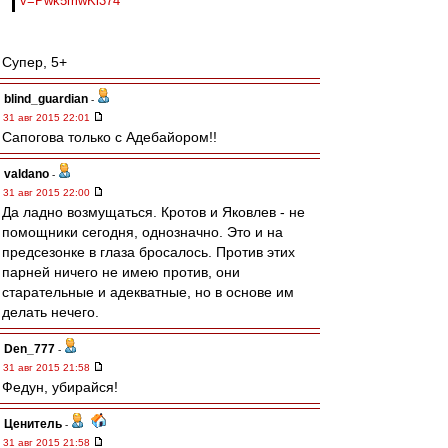
v=Pwk5mwKi374
Супер, 5+
blind_guardian
-
31 авг 2015 22:01
Сапогова только с Адебайором!!
valdano
-
31 авг 2015 22:00
Да ладно возмущаться. Кротов и Яковлев - не
помощники сегодня, однозначно. Это и на
предсезонке в глаза бросалось. Против этих
парней ничего не имею против, они
старательные и адекватные, но в основе им
делать нечего.
Den_777
-
31 авг 2015 21:58
Федун, убирайся!
Ценитель
-
31 авг 2015 21:58