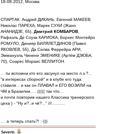
18-08-2012, Москва
СПАРТАК: Андрей ДИКАНЬ, Евгений МАКЕЕВ,
Николас ПАРЕХА, Марек СУХИ (Жано
АНАНИДЗЕ, 65),
Дмитрий КОМБАРОВ
,
Рафаэль Де Соуза КАРИОКА, Борхес Монтейро
РОМУЛО, Динияр БИЛЯЛЕТДИНОВ (Павел
ЯКОВЛЕВ, 55), Да Силва Феррейра АРИ,
Эммануэль Чинени ЭМЕНИКЕ (Артём ДЗЮБА,
70), Соарес Мораис ВЕЛЛИТОН.
... ты вспомни кто его засунул на место л.з.?...
"в интересах сборной" и в клубе его туда
ставили... и как он ПЛАВАЛ и ЕГО ВОЗИЛИ на
ЧМ в Бразилии..... ((((( так что....
и почти повторив нашего Классика тренерского
цеха ) - "Ну и?..и чё?..." ///...........
.... а теперь спать?! :-)))
Severin
-