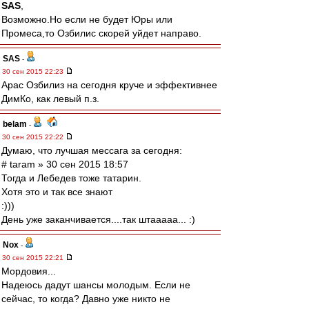
SAS
,
Возможно.Но если не будет Юры или
Промеса,то Озбилис скорей уйдет направо.
SAS
-
30 сен 2015 22:23
Арас Озбилиз на сегодня круче и эффективнее
ДимКо, как левый п.з.
belam
-
30 сен 2015 22:22
Думаю, что лучшая мессага за сегодня:
# taram » 30 сен 2015 18:57
Тогда и Лебедев тоже татарин.
Хотя это и так все знают
:)))
День уже заканчивается....так штааааа... :)
Nox
-
30 сен 2015 22:21
Мордовия...
Надеюсь дадут шансы молодым. Если не
сейчас, то когда? Давно уже никто не