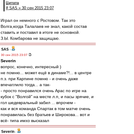
Цитата
# SAS » 30 сен 2015 23:07
Играл он немного с Ростовом. Так это
Волга,когда Талалаев не знал, какой состав
ставить и поставил в итоге не основной.
З.Ы. Комбарова не защищаю.
SAS
-
30 сен 2015 23:07
Severin
вопрос, конечно, интересный )
не помню... может ещё в динаме?!... в центре
п.з. при Карпине помню - и очень даже
впечатлило тогда... а так-
- просто понравился очень Арас по игре на
кубок с "Волгой" на месте л.п, и пасы зрячие, и
гол шедевральный забил ... впрочем -
как и вся команда Спартак в том матче очень
понравилась без братьев и Широкова... вот и
всё- типа имхо высказал
Severin
-