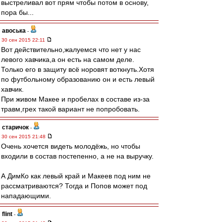
выстреливал вот прям чтобы потом в основу,
пора бы...
авоська
-
30 сен 2015 22:11
Вот действительно,жалуемся что нет у нас
левого хавчика,а он есть на самом деле.
Только его в защиту всё норовят воткнуть.Хотя
по футбольному образованию он и есть левый
хавчик.
При живом Макее и пробелах в составе из-за
травм,грех такой вариант не попробовать.
старичок
-
30 сен 2015 21:48
Очень хочется видеть молодёжь, но чтобы
входили в состав постепенно, а не на выручку.
А ДимКо как левый край и Макеев под ним не
рассматриваются? Тогда и Попов может под
нападающими.
flint
-