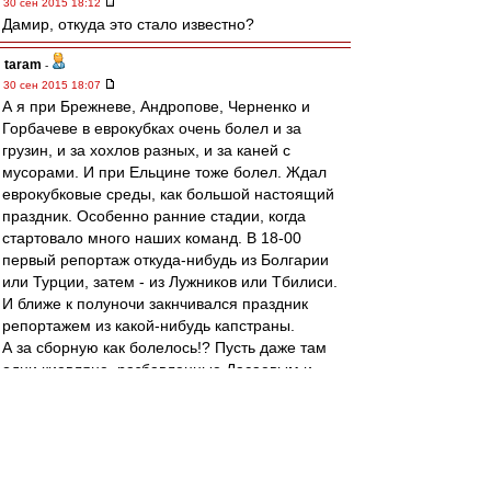
30 сен 2015 18:12
Дамир, откуда это стало известно?
taram
-
30 сен 2015 18:07
А я при Брежневе, Андропове, Черненко и
Горбачеве в еврокубках очень болел и за
грузин, и за хохлов разных, и за каней с
мусорами. И при Ельцине тоже болел. Ждал
еврокубковые среды, как большой настоящий
праздник. Особенно ранние стадии, когда
стартовало много наших команд. В 18-00
первый репортаж откуда-нибудь из Болгарии
или Турции, затем - из Лужников или Тбилиси.
И ближе к полуночи закнчивался праздник
репортажем из какой-нибудь капстраны.
А за сборную как болелось!? Пусть даже там
одни киевляне, разбавленные Дасаевым и
Алейниковым. Воспитание, наверно, такое
было - интернациональное. Все свои были, за
всех болелось. Не было никакой ревности к
успехам грузин или киевлян.
Сейчас мне этого очень не хватает. Жаль, что и