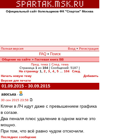
Официальный сайт болельщиков ФК "Спартак" Москва
Полная версия
Вход
•
Регистрация
FAQ
•
Поиск
Общение на сайте
Гостевая книга ВВ
»
Пред. тема
|
След. тема
Страница
1
из
104
[ Сообщений: 5187 ]
На страницу
1
,
2
,
3
,
4
,
5
...
104
След.
Начать новую тему
Добавить
Версия для печати
01.09.2015 - 30.09.2015
авоська
-
30 сен 2015 23:58
Клячи в ЛЧ идут даже с превышением графика
в согазе.
Два пеналя плюс удаление в одном матче это
мощно.
При том, что всё равно чудом отскочили.
Последнее сообщение