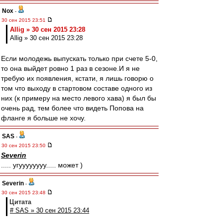
Nox
-
30 сен 2015 23:51
Allig » 30 сен 2015 23:28
Allig » 30 сен 2015 23:28
Если молодежь выпускать только при счете 5-0,
то она выйдет ровно 1 раз в сезоне.И я не
требую их появления, кстати, я лишь говорю о
том что выходу в стартовом составе одного из
них (к примеру на место левого хава) я был бы
очень рад, тем более что видеть Попова на
фланге я больше не хочу.
SAS
-
30 сен 2015 23:50
Severin
..... угуууууууу..... может )
Severin
-
30 сен 2015 23:48
Цитата
# SAS » 30 сен 2015 23:44