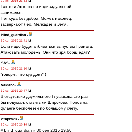
30 сен 2015 21:43
Так-то и Антоша по индивидуальной
занимался.
Нет худа без добра. Может, наконец,
засверкают Лео, Мелкадзе и Зеля.
blind_guardian
-
30 сен 2015 21:41
Если надо будет отбиваться выпустим Граната.
Атаковать молодежь. Они что зря борщ едят?
SAS
-
30 сен 2015 21:10
"говорят, что кур доят" )
valdano
-
30 сен 2015 20:47
В отсутствие двужильного Глушакова сто раз
бы подумал, ставить ли Широкова. Попов на
фланге бесполезен по большому счету.
старичок
-
30 сен 2015 20:39
# blind_guardian » 30 сен 2015 19:56