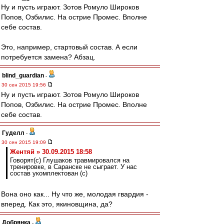
Ну и пусть играют. Зотов Ромуло Широков
Попов, Озбилис. На острие Промес. Вполне
себе состав.
Это, например, стартовый состав. А если
потребуется замена? Абзац.
blind_guardian
-
30 сен 2015 19:56
Ну и пусть играют. Зотов Ромуло Широков
Попов, Озбилис. На острие Промес. Вполне
себе состав.
Гуделл
-
30 сен 2015 19:09
Жентяй » 30.09.2015 18:58
Говорят(с) Глушаков травмировался на
тренировке, в Саранске не сыграет. У нас
состав укомплектован (с)
Вона оно как... Ну что же, молодая гвардия -
вперед. Как это, якиновщина, да?
Добрянка
-