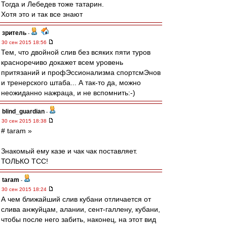
Тогда и Лебедев тоже татарин.
Хотя это и так все знают
зpитель
-
30 сен 2015 18:56
Тем, что двойной слив без всяких пяти туров
красноречиво докажет всем уровень
притязаний и профЭссионализма спортсмЭнов
и тренерского штаба... А так-то да, можно
неожиданно нажраца, и не вспомнить:-)
blind_guardian
-
30 сен 2015 18:38
# taram »
Знакомый ему казе и чак чак поставляет.
ТОЛЬКО ТСС!
taram
-
30 сен 2015 18:24
А чем ближайший слив кубани отличается от
слива анжуйцам, алании, сент-галлену, кубани,
чтобы после него забить, наконец, на этот вид