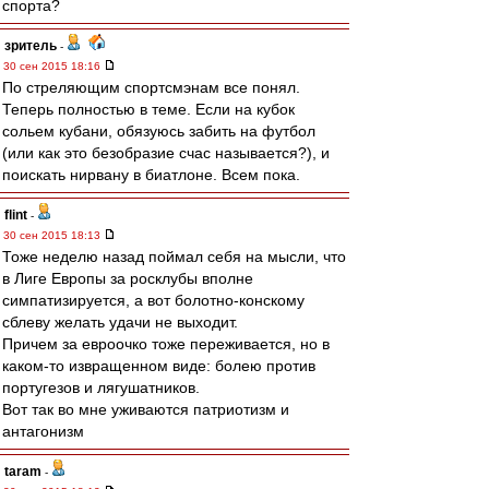
спорта?
зpитель
-
30 сен 2015 18:16
По стреляющим спортсмэнам все понял.
Теперь полностью в теме. Если на кубок
сольем кубани, обязуюсь забить на футбол
(или как это безобразие счас называется?), и
поискать нирвану в биатлоне. Всем пока.
flint
-
30 сен 2015 18:13
Тоже неделю назад поймал себя на мысли, что
в Лиге Европы за росклубы вполне
симпатизируется, а вот болотно-конскому
сблеву желать удачи не выходит.
Причем за евроочко тоже переживается, но в
каком-то извращенном виде: болею против
португезов и лягушатников.
Вот так во мне уживаются патриотизм и
антагонизм
taram
-