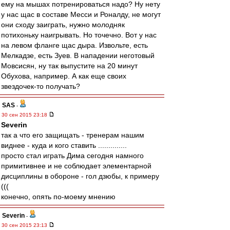
ему на мышах потренироваться надо? Ну нету
у нас щас в составе Месси и Роналду, не могут
они сходу заиграть, нужно молодняк
потихоньку наигрывать. Но точечно. Вот у нас
на левом фланге щас дыра. Извольте, есть
Мелкадзе, есть Зуев. В нападении неготовый
Мовсисян, ну так выпустите на 20 минут
Обухова, например. А как еще своих
звездочек-то получать?
SAS
-
30 сен 2015 23:18
Severin
так а что его защищать - тренерам нашим
виднее - куда и кого ставить ..............
просто стал играть Дима сегодня намного
примитивнее и не соблюдает элементарной
дисциплины в обороне - гол дзюбы, к примеру
(((
конечно, опять по-моему мнению
Severin
-
30 сен 2015 23:13