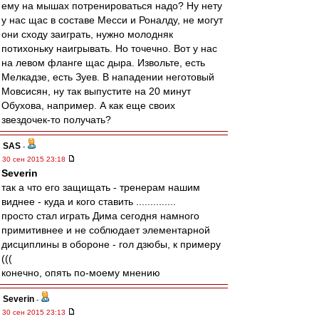
ему на мышах потренироваться надо? Ну нету
у нас щас в составе Месси и Роналду, не могут
они сходу заиграть, нужно молодняк
потихоньку наигрывать. Но точечно. Вот у нас
на левом фланге щас дыра. Извольте, есть
Мелкадзе, есть Зуев. В нападении неготовый
Мовсисян, ну так выпустите на 20 минут
Обухова, например. А как еще своих
звездочек-то получать?
SAS
-
30 сен 2015 23:18
Severin
так а что его защищать - тренерам нашим
виднее - куда и кого ставить ..............
просто стал играть Дима сегодня намного
примитивнее и не соблюдает элементарной
дисциплины в обороне - гол дзюбы, к примеру
(((
конечно, опять по-моему мнению
Severin
-
30 сен 2015 23:13