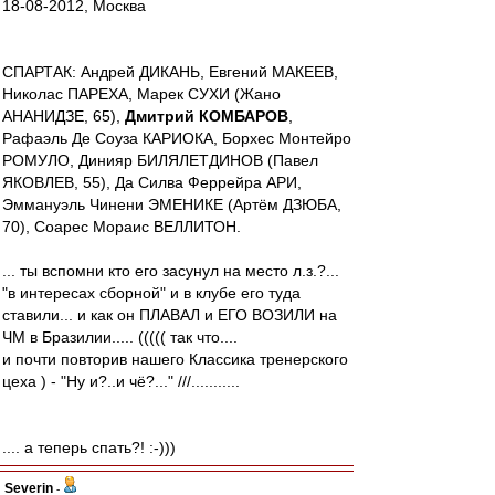
18-08-2012, Москва
СПАРТАК: Андрей ДИКАНЬ, Евгений МАКЕЕВ,
Николас ПАРЕХА, Марек СУХИ (Жано
АНАНИДЗЕ, 65),
Дмитрий КОМБАРОВ
,
Рафаэль Де Соуза КАРИОКА, Борхес Монтейро
РОМУЛО, Динияр БИЛЯЛЕТДИНОВ (Павел
ЯКОВЛЕВ, 55), Да Силва Феррейра АРИ,
Эммануэль Чинени ЭМЕНИКЕ (Артём ДЗЮБА,
70), Соарес Мораис ВЕЛЛИТОН.
... ты вспомни кто его засунул на место л.з.?...
"в интересах сборной" и в клубе его туда
ставили... и как он ПЛАВАЛ и ЕГО ВОЗИЛИ на
ЧМ в Бразилии..... ((((( так что....
и почти повторив нашего Классика тренерского
цеха ) - "Ну и?..и чё?..." ///...........
.... а теперь спать?! :-)))
Severin
-