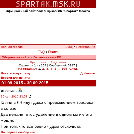
Официальный сайт болельщиков ФК "Спартак" Москва
Полная версия
Вход
•
Регистрация
FAQ
•
Поиск
Общение на сайте
Гостевая книга ВВ
»
Пред. тема
|
След. тема
Страница
1
из
104
[ Сообщений: 5187 ]
На страницу
1
,
2
,
3
,
4
,
5
...
104
След.
Начать новую тему
Добавить
Версия для печати
01.09.2015 - 30.09.2015
авоська
-
30 сен 2015 23:58
Клячи в ЛЧ идут даже с превышением графика
в согазе.
Два пеналя плюс удаление в одном матче это
мощно.
При том, что всё равно чудом отскочили.
Последнее сообщение