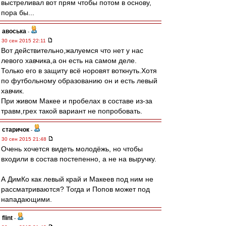
выстреливал вот прям чтобы потом в основу,
пора бы...
авоська
-
30 сен 2015 22:11
Вот действительно,жалуемся что нет у нас
левого хавчика,а он есть на самом деле.
Только его в защиту всё норовят воткнуть.Хотя
по футбольному образованию он и есть левый
хавчик.
При живом Макее и пробелах в составе из-за
травм,грех такой вариант не попробовать.
старичок
-
30 сен 2015 21:48
Очень хочется видеть молодёжь, но чтобы
входили в состав постепенно, а не на выручку.
А ДимКо как левый край и Макеев под ним не
рассматриваются? Тогда и Попов может под
нападающими.
flint
-