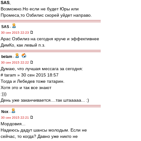
SAS
,
Возможно.Но если не будет Юры или
Промеса,то Озбилис скорей уйдет направо.
SAS
-
30 сен 2015 22:23
Арас Озбилиз на сегодня круче и эффективнее
ДимКо, как левый п.з.
belam
-
30 сен 2015 22:22
Думаю, что лучшая мессага за сегодня:
# taram » 30 сен 2015 18:57
Тогда и Лебедев тоже татарин.
Хотя это и так все знают
:)))
День уже заканчивается....так штааааа... :)
Nox
-
30 сен 2015 22:21
Мордовия...
Надеюсь дадут шансы молодым. Если не
сейчас, то когда? Давно уже никто не