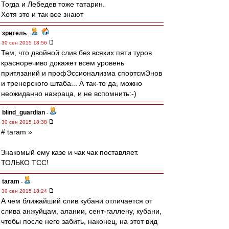
Тогда и Лебедев тоже татарин.
Хотя это и так все знают
зpитель
-
30 сен 2015 18:56
Тем, что двойной слив без всяких пяти туров
красноречиво докажет всем уровень
притязаний и профЭссионализма спортсмЭнов
и тренерского штаба... А так-то да, можно
неожиданно нажраца, и не вспомнить:-)
blind_guardian
-
30 сен 2015 18:38
# taram »
Знакомый ему казе и чак чак поставляет.
ТОЛЬКО ТСС!
taram
-
30 сен 2015 18:24
А чем ближайший слив кубани отличается от
слива анжуйцам, алании, сент-галлену, кубани,
чтобы после него забить, наконец, на этот вид