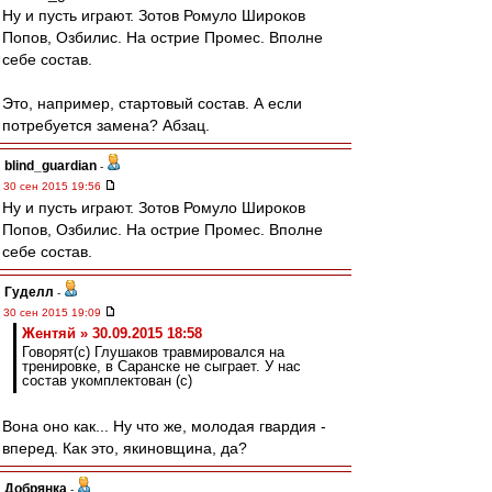
Ну и пусть играют. Зотов Ромуло Широков
Попов, Озбилис. На острие Промес. Вполне
себе состав.
Это, например, стартовый состав. А если
потребуется замена? Абзац.
blind_guardian
-
30 сен 2015 19:56
Ну и пусть играют. Зотов Ромуло Широков
Попов, Озбилис. На острие Промес. Вполне
себе состав.
Гуделл
-
30 сен 2015 19:09
Жентяй » 30.09.2015 18:58
Говорят(с) Глушаков травмировался на
тренировке, в Саранске не сыграет. У нас
состав укомплектован (с)
Вона оно как... Ну что же, молодая гвардия -
вперед. Как это, якиновщина, да?
Добрянка
-