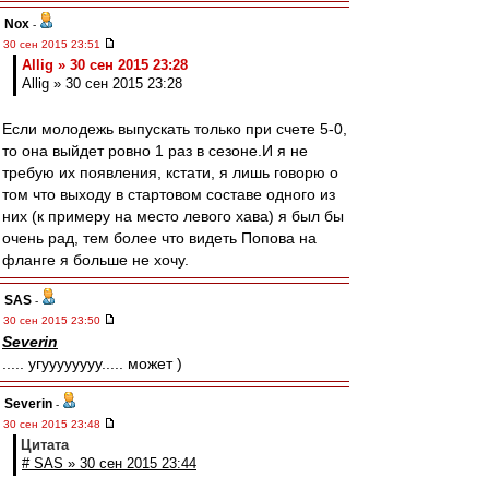
Nox
-
30 сен 2015 23:51
Allig » 30 сен 2015 23:28
Allig » 30 сен 2015 23:28
Если молодежь выпускать только при счете 5-0,
то она выйдет ровно 1 раз в сезоне.И я не
требую их появления, кстати, я лишь говорю о
том что выходу в стартовом составе одного из
них (к примеру на место левого хава) я был бы
очень рад, тем более что видеть Попова на
фланге я больше не хочу.
SAS
-
30 сен 2015 23:50
Severin
..... угуууууууу..... может )
Severin
-
30 сен 2015 23:48
Цитата
# SAS » 30 сен 2015 23:44