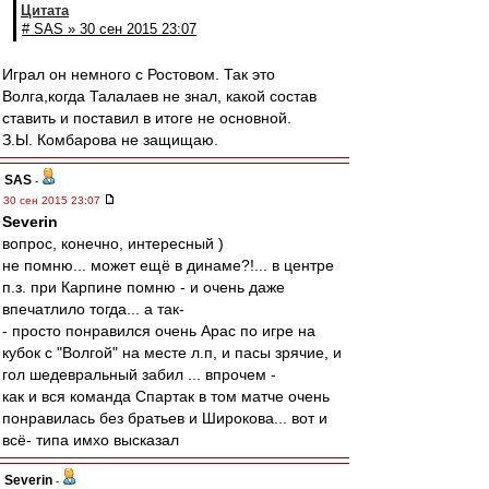
Цитата
# SAS » 30 сен 2015 23:07
Играл он немного с Ростовом. Так это
Волга,когда Талалаев не знал, какой состав
ставить и поставил в итоге не основной.
З.Ы. Комбарова не защищаю.
SAS
-
30 сен 2015 23:07
Severin
вопрос, конечно, интересный )
не помню... может ещё в динаме?!... в центре
п.з. при Карпине помню - и очень даже
впечатлило тогда... а так-
- просто понравился очень Арас по игре на
кубок с "Волгой" на месте л.п, и пасы зрячие, и
гол шедевральный забил ... впрочем -
как и вся команда Спартак в том матче очень
понравилась без братьев и Широкова... вот и
всё- типа имхо высказал
Severin
-