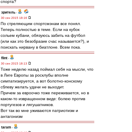
спорта?
зpитель
-
30 сен 2015 18:16
По стреляющим спортсмэнам все понял.
Теперь полностью в теме. Если на кубок
сольем кубани, обязуюсь забить на футбол
(или как это безобразие счас называется?), и
поискать нирвану в биатлоне. Всем пока.
flint
-
30 сен 2015 18:13
Тоже неделю назад поймал себя на мысли, что
в Лиге Европы за росклубы вполне
симпатизируется, а вот болотно-конскому
сблеву желать удачи не выходит.
Причем за евроочко тоже переживается, но в
каком-то извращенном виде: болею против
португезов и лягушатников.
Вот так во мне уживаются патриотизм и
антагонизм
taram
-