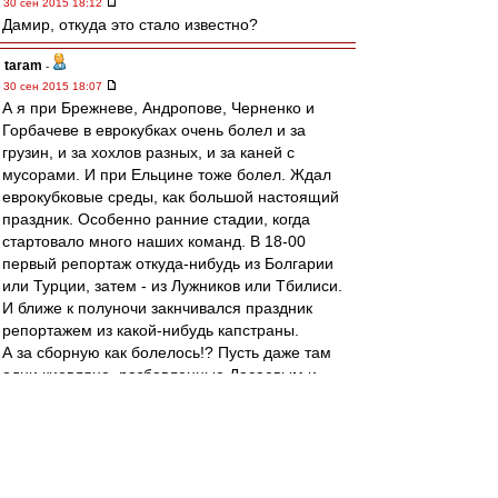
30 сен 2015 18:12
Дамир, откуда это стало известно?
taram
-
30 сен 2015 18:07
А я при Брежневе, Андропове, Черненко и
Горбачеве в еврокубках очень болел и за
грузин, и за хохлов разных, и за каней с
мусорами. И при Ельцине тоже болел. Ждал
еврокубковые среды, как большой настоящий
праздник. Особенно ранние стадии, когда
стартовало много наших команд. В 18-00
первый репортаж откуда-нибудь из Болгарии
или Турции, затем - из Лужников или Тбилиси.
И ближе к полуночи закнчивался праздник
репортажем из какой-нибудь капстраны.
А за сборную как болелось!? Пусть даже там
одни киевляне, разбавленные Дасаевым и
Алейниковым. Воспитание, наверно, такое
было - интернациональное. Все свои были, за
всех болелось. Не было никакой ревности к
успехам грузин или киевлян.
Сейчас мне этого очень не хватает. Жаль, что и