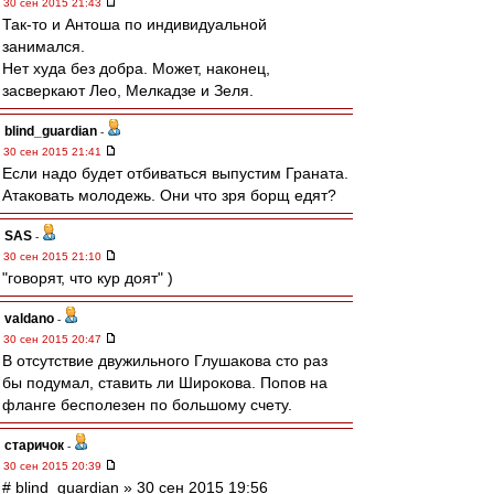
30 сен 2015 21:43
Так-то и Антоша по индивидуальной
занимался.
Нет худа без добра. Может, наконец,
засверкают Лео, Мелкадзе и Зеля.
blind_guardian
-
30 сен 2015 21:41
Если надо будет отбиваться выпустим Граната.
Атаковать молодежь. Они что зря борщ едят?
SAS
-
30 сен 2015 21:10
"говорят, что кур доят" )
valdano
-
30 сен 2015 20:47
В отсутствие двужильного Глушакова сто раз
бы подумал, ставить ли Широкова. Попов на
фланге бесполезен по большому счету.
старичок
-
30 сен 2015 20:39
# blind_guardian » 30 сен 2015 19:56