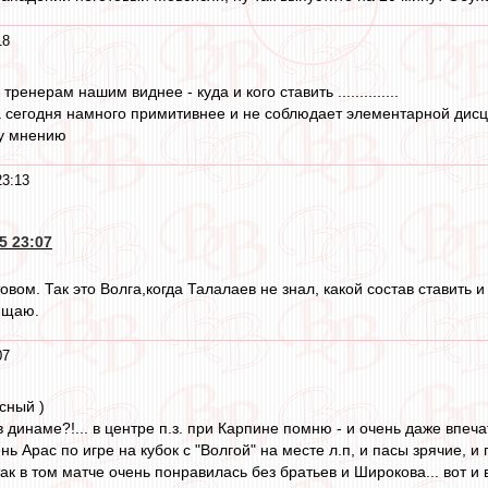
18
тренерам нашим виднее - куда и кого ставить ..............
а сегодня намного примитивнее и не соблюдает элементарной дисци
му мнению
23:13
5 23:07
овом. Так это Волга,когда Талалаев не знал, какой состав ставить и
ищаю.
07
сный )
 динаме?!... в центре п.з. при Карпине помню - и очень даже впечатл
нь Арас по игре на кубок с "Волгой" на месте л.п, и пасы зрячие, и
ак в том матче очень понравилась без братьев и Широкова... вот и 