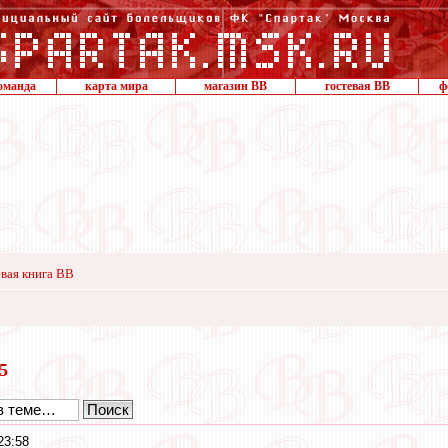
оманда
карта мира
магазин ВВ
гостевая ВВ
ф
вая книга ВВ
15
23:58