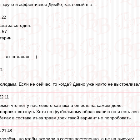
я круче и эффективнее ДимКо, как левый п.з.
:22
ага за сегодня:
8:57
тарин.
..так штааааа... :)
21
лодым. Если не сейчас, то когда? Давно уже никто не выстреливал 
22:11
мся что нет у нас левого хавчика,а он есть на самом деле.
 норовят воткнуть.Хотя по футбольному образованию он и есть левы
лах в составе из-за травм,грех такой вариант не попробовать.
 21:48
лодёжь, но чтобы входили в состав постепенно, а не на выручку.