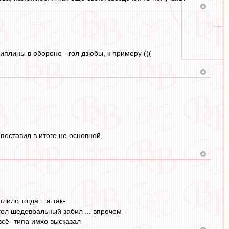
плины в обороне - гол дзюбы, к примеру (((
 поставил в итоге не основной.
ило тогда... а так-
 гол шедевральный забил ... впрочем -
всё- типа имхо высказал