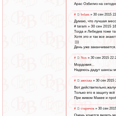
Арас Озбилиз на сегодн
#
belam
» 30 сен 2015 22
Думаю, что лучшая месс
# taram » 30 сен 2015 1
Тогда и Лебедев тоже та
Хотя это и так все знают
:)))
День уже заканчивается..
#
Nox
» 30 сен 2015 22:
Мордовия...
Надеюсь дадут шансы мо
#
авоська
» 30 сен 2015 
Вот действительно,жалуе
Только его в защиту всё
При живом Макее и пробе
#
старичок
» 30 сен 2015
Очень хочется видеть мо