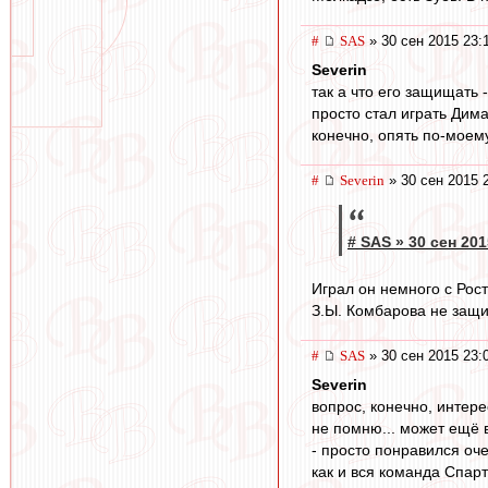
#
SAS
» 30 сен 2015 23:
Severin
так а что его защищать - 
просто стал играть Дим
конечно, опять по-мое
#
Severin
» 30 сен 2015 
# SAS » 30 сен 201
Играл он немного с Рост
З.Ы. Комбарова не защ
#
SAS
» 30 сен 2015 23:
Severin
вопрос, конечно, интере
не помню... может ещё в
- просто понравился оче
как и вся команда Спарт