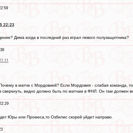
22:59
5 22:23
дение? Дима когда в последний раз играл левого полузащитника?
:38
22:21
очему в матче с Мордовией? Если Мордовия - слабая команда, то "
ов сверкнуть, видно должно быть по матчам в ФНЛ. Он там должен в
22:29
дет Юры или Промеса,то Озбилис скорей уйдет направо.
23