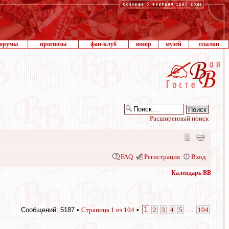
орумы
прогнозы
фан-клуб
юмор
музей
ссылки
Расширенный поиск
FAQ
Регистрация
Вход
Календарь ВВ
1
Сообщений: 5187 •
Страница
1
из
104
•
2
3
4
5
...
104