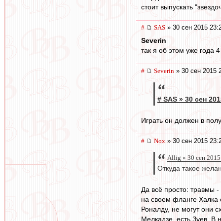
стоит выпускать "звездоч
#
SAS
» 30 сен 2015 23:
Severin
так я об этом уже года
#
Severin
» 30 сен 2015 
# SAS » 30 сен 201
Играть он должен в пол
#
Nox
» 30 сен 2015 23:
Allig » 30 сен 2015
Откуда такое жела
Да всё просто: травмы -
на своем фланге Халка 
Роналду, не могут они с
Мелкадзе, есть Зуев. В 