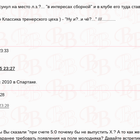
асунул на место л.з.?... "в интересах сборной" и в клубе его туда с
ассика тренерского цеха ) - "Ну и?..и чё?..." ///...........
23:33
5 23:27
 2010 в Спартаке.
:28
23:20
Вы сказали "при счете 5:0 почему бы не выпустить Х.? А то как же..
аранее требовать появления на поле молодняка? Давайте встретим