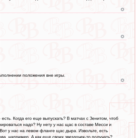
выполнении положения вне игры.
 есть. Когда его еще выпускать? В матчах с Зенитом, чтоб
роваться надо? Ну нету у нас щас в составе Месси и
 Вот у нас на левом фланге щас дыра. Извольте, есть
ова, например. А как еще своих звездочек-то получать?