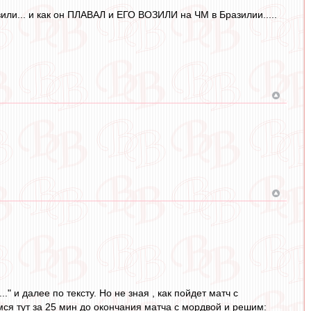
тавили... и как он ПЛАВАЛ и ЕГО ВОЗИЛИ на ЧМ в Бразилии.....
." и далее по тексту. Но не зная , как пойдет матч с
ся тут за 25 мин до окончания матча с мордвой и решим: