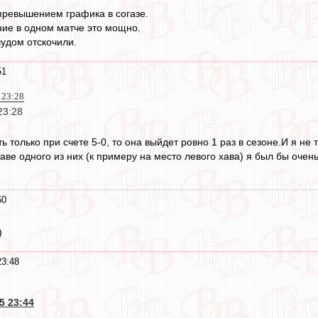
 превышением графика в согазе.
ие в одном матче это мощно.
чудом отскочили.
51
 23:28
23:28
 только при счете 5-0, то она выйдет ровно 1 раз в сезоне.И я не 
аве одного из них (к примеру на место левого хава) я был бы очен
50
)
23:48
5 23:44