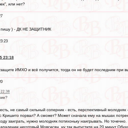
ек", или нет?
27
 4 пишу ) - ДК НЕ ЗАЩИТНИК
23:23
5 23:18
узащите ИМХО и всё получится, тогда он не будет последним при 
20
 22:38
ние?
 есть, не самый сильный соперник - есть, перспективный молодняк -
с Кришито порвал? А сможет? Может сначала ему на мышах потрени
ходу заиграть, нужно молодняк потихоньку наигрывать. Но точечно.
нападении неготовый Мовсисян, ну так выпустите на 20 минут Обух