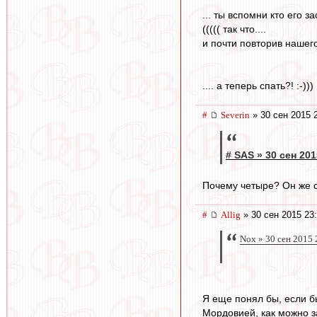
... ты вспомни кто его з
((((( так что....
и почти повторив нашего Кл
.... а теперь спать?! :-)))
#
Severin
» 30 сен 2015 
# SAS » 30 сен 201
Почему четыре? Он же с
#
Allig
» 30 сен 2015 23
Nox » 30 сен 2015 
Я еще понял бы, если бы 
Мордовией, как можно з