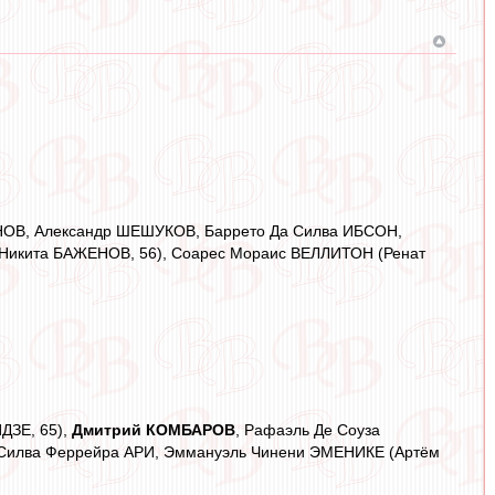
НОВ, Александр ШЕШУКОВ, Баррето Да Силва ИБСОН,
Никита БАЖЕНОВ, 56), Соарес Мораис ВЕЛЛИТОН (Ренат
ДЗЕ, 65),
Дмитрий КОМБАРОВ
, Рафаэль Де Соуза
Силва Феррейра АРИ, Эммануэль Чинени ЭМЕНИКЕ (Артём