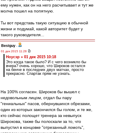
ему нужен, как он на него расчитывает и тут же
молча пошел на попятную.
Ты вот представь такую ситуацию в обычной
жизни и подумай, какой авторитет будет у
такого руководителя...
Bestguy
-
01 дек 2015 11:28
Ноусэр » 01 дек 2015 10:18
Это когда такое было? И с чего возникло бы
вчера? очень хорошо, что Широков остался
на бенче в последних двух матчах, просто
прекрасно. Спартак прям не узнать.
На 100% согласен. Широков бы вышел с
недовольным лицом, отдал бы пару
"гениальных" пасов, обернувшихся обрезами,
один из которых закончился бы голом, и те же,
кто сейчас полощет тренера за невыпуск
Широкова, также бы полоскали за то, что
выпустил в концовке "отрезанный ломоть",