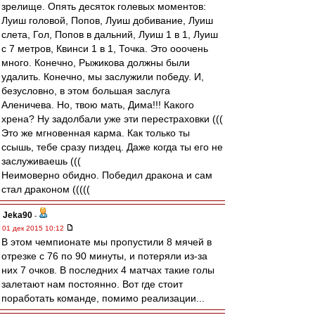
зрелище. Опять десяток голевых моментов:
Луиш головой, Попов, Луиш добивание, Луиш
слета, Гол, Попов в дальний, Луиш 1 в 1, Луиш
с 7 метров, Квинси 1 в 1, Точка. Это ооочень
много. Конечно, Рыжикова должны были
удалить. Конечно, мы заслужили победу. И,
безусловно, в этом большая заслуга
Аленичева. Но, твою мать, Дима!!! Какого
хрена? Ну задолбали уже эти перестраховки (((
Это же мгновенная карма. Как только ты
ссышь, тебе сразу пиздец. Даже когда ты его не
заслуживаешь (((
Неимоверно обидно. Победил дракона и сам
стал драконом (((((
Jeka90
-
01 дек 2015 10:12
В этом чемпионате мы пропустили 8 мячей в
отрезке с 76 по 90 минуты, и потеряли из-за
них 7 очков. В последних 4 матчах такие голы
залетают нам постоянно. Вот где стоит
поработать команде, помимо реализации...