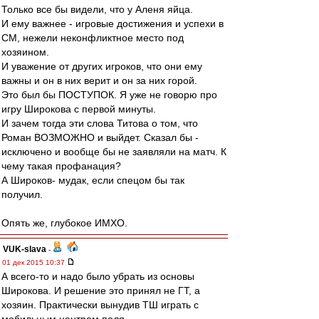
Только все бы видели, что у Аленя яйца.
И ему важнее - игровые достижения и успехи в
СМ, нежели неконфликтное место под
хозяином.
И уважение от других игроков, что они ему
важны и он в них верит и он за них горой.
Это был бы ПОСТУПОК. Я уже не говорю про
игру Широкова с первой минуты.
И зачем тогда эти слова Титова о том, что
Роман ВОЗМОЖНО и выйдет. Сказал бы -
исключено и вообще бы не заявляли на матч. К
чему такая профанация?
А Широков- мудак, если спецом бы так
получил.
Опять же, глубокое ИМХО.
VUK-slava
-
01 дек 2015 10:37
А всего-то и надо было убрать из основы
Широкова. И решение это принял не ГТ, а
хозяин. Практически вынудив ТШ играть с