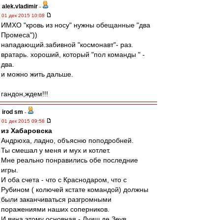
alek.vladimir
-
01 дек 2015 10:08
ИМХО "кровь из носу" нужны обещанные "два
Промеса"))
нападающий.забивной "космонавт"- раз.
вратарь. хороший, который "пол команды " -
два.
и можно жить дальше.
гандон,ждем!!!
irod sm
-
01 дек 2015 09:58
из Хабаровска
Андрюха, ладно, объясню поподробней.
Ты смешал у меня и мух и котлет.
Мне реально понравились обе последние
игры.
И оба счета - что с Краснодаром, что с
Рубином ( колючей кстате командой) должны
были заканчиваться разгромными
поражениями наших соперников.
И вина этому основная - Луиш де Зеув.