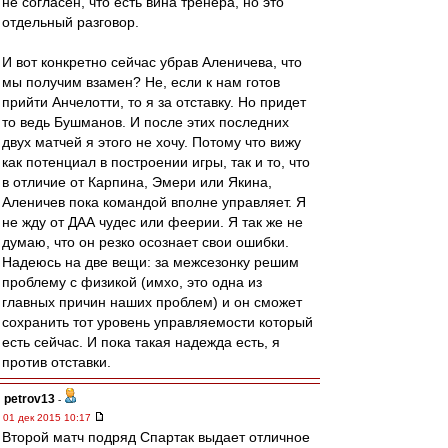
не согласен, что есть вина тренера, но это
отдельный разговор.
И вот конкретно сейчас убрав Аленичева, что
мы получим взамен? Не, если к нам готов
прийти Анчелотти, то я за отставку. Но придет
то ведь Бушманов. И после этих последних
двух матчей я этого не хочу. Потому что вижу
как потенциал в построении игры, так и то, что
в отличие от Карпина, Эмери или Якина,
Аленичев пока командой вполне управляет. Я
не жду от ДАА чудес или феерии. Я так же не
думаю, что он резко осознает свои ошибки.
Надеюсь на две вещи: за межсезонку решим
проблему с физикой (имхо, это одна из
главных причин наших проблем) и он сможет
сохранить тот уровень управляемости который
есть сейчас. И пока такая надежда есть, я
против отставки.
petrov13
-
01 дек 2015 10:17
Второй матч подряд Спартак выдает отличное