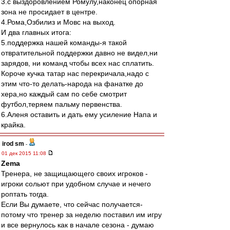
3.с выздоровлением Ромулу,наконец опорная
зона не просидает в центре.
4.Рома,Озбилиз и Мовс на выход.
И два главных итога:
5.поддержка нашей команды-я такой
отвратительной поддержки давно не видел,ни
зарядов, ни команд чтобы всех нас сплатить.
Короче кучка татар нас перекричала,надо с
этим что-то делать-народа на фанатке до
хера,но каждый сам по себе смотрит
футбол,теряем пальму первенства.
6.Аленя оставить и дать ему усиление Напа и
крайка.
irod sm
-
01 дек 2015 11:08
Zema
Тренера, не защищающего своих игроков -
игроки сольют при удобном случае и нечего
роптать тогда.
Если Вы думаете, что сейчас получается-
потому что тренер за неделю поставил им игру
и все вернулось как в начале сезона - думаю