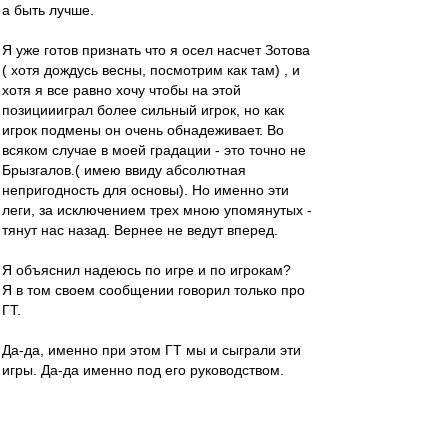
а быть лучше.
Я уже готов признать что я осел насчет Зотова
( хотя дождусь весны, посмотрим как там) , и
хотя я все равно хочу чтобы на этой
позициииграл более сильный игрок, но как
игрок подмены он очень обнадеживает. Во
всяком случае в моей градации - это точно не
Брызгалов.( имею ввиду абсолютная
непригодность для основы). Но именно эти
леги, за исключением трех мною упомянутых -
тянут нас назад. Вернее не ведут вперед.
Я объяснил надеюсь по игре и по игрокам?
Я в том своем сообщении говорил только про
ГТ.
Да-да, именно при этом ГТ мы и сыграли эти
игры. Да-да именно под его руководством.
Так что у меня налицо диссонанс - гнать
тренера при игре, которая нравится?
При которой мы выиграли и незаслуженно