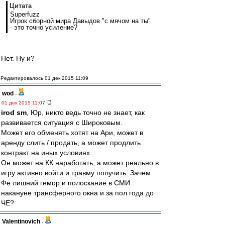
Цитата
Superfuzz
Игрок сборной мира Давыдов "с мячом на ты"
- это точно усиление?
Нет. Ну и?
Редактировалось 01 дек 2015 11:09
wod
-
01 дек 2015 11:07
irod sm
, Юр, никто ведь точно не знает, как
развивается ситуация с Широковым.
Может его обменять хотят на Ари, может в
аренду слить / продать, а может продлить
контракт на иных условиях.
Он может на КК наработать, а может реально в
игру активно войти и травму получить. Зачем
Фе лишний гемор и полоскание в СМИ
накануне трансферного окна и за пол года до
ЧЕ?
Valentinovich
-