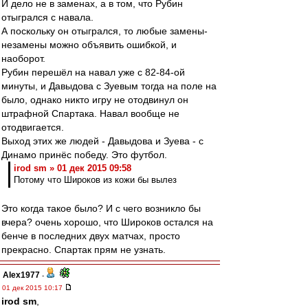
И дело не в заменах, а в том, что Рубин
отыгрался с навала.
А поскольку он отыгрался, то любые замены-
незамены можно объявить ошибкой, и
наоборот.
Рубин перешёл на навал уже с 82-84-ой
минуты, и Давыдова с Зуевым тогда на поле на
было, однако никто игру не отодвинул он
штрафной Спартака. Навал вообще не
отодвигается.
Выход этих же людей - Давыдова и Зуева - с
Динамо принёс победу. Это футбол.
irod sm » 01 дек 2015 09:58
Потому что Широков из кожи бы вылез
Это когда такое было? И с чего возникло бы
вчера? очень хорошо, что Широков остался на
бенче в последних двух матчах, просто
прекрасно. Спартак прям не узнать.
Alex1977
-
01 дек 2015 10:17
irod sm
,