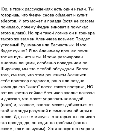
Юр, в твоих рассуждениях есть один изъян. Ты
говоришь, что Федун снова обманет и купит
эбертов. И это может и правда (хотя не совсем
понимаю, почему Федун виноват в покупках
этого шлака). Но при такой логике он и тренера
такого же взамен Аленичева возьмет. Придет
условный Бушманов или Бесчастных. И что,
будет лучше? Я по Аленичеву прошел почти
тот же путь, что и ты. И тоже разочарован
многими вещами, особенно поведением по
Широкову, мы это с тобой обсуждали. Более
того, считаю, что этим решением Аленичев
себе приговор подписал, рано или поздно
команда его "кинет" после такого поступка, НО
вот конкретно сейчас Аленичев вполне показал
и доказал, что может управлять командой
(пока) и, главное, вполне может добиваться от
этой команды разумной и симпатичной игры в
атаке. Да, все те минусы, о которых ты написал
это правда, да, он ходит по граблям (как по
своим, так и по чужим). Хотя конкретно вчера я