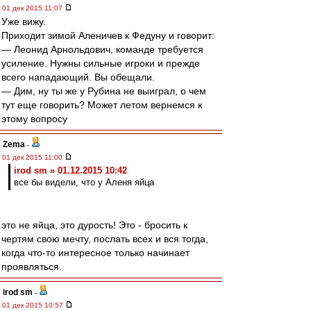
01 дек 2015 11:07
Уже вижу.
Приходит зимой Аленичев к Федуну и говорит:
— Леонид Арнольдович, команде требуется
усиление. Нужны сильные игроки и прежде
всего нападающий. Вы обещали.
— Дим, ну ты же у Рубина не выиграл, о чем
тут еще говорить? Может летом вернемся к
этому вопросу
Zema
-
01 дек 2015 11:00
irod sm » 01.12.2015 10:42
все бы видели, что у Аленя яйца
это не яйца, это дурость! Это - бросить к
чертям свою мечту, послать всех и вся тогда,
когда что-то интересное только начинает
проявляться.
irod sm
-
01 дек 2015 10:57