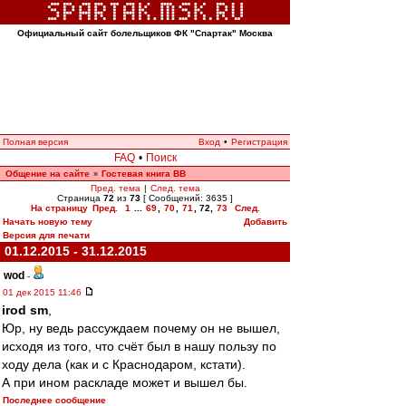
Официальный сайт болельщиков ФК "Спартак" Москва
Полная версия
Вход
•
Регистрация
FAQ
•
Поиск
Общение на сайте
Гостевая книга ВВ
»
Пред. тема
|
След. тема
Страница
72
из
73
[ Сообщений: 3635 ]
На страницу
Пред.
1
...
69
,
70
,
71
,
72
,
73
След.
Начать новую тему
Добавить
Версия для печати
01.12.2015 - 31.12.2015
wod
-
01 дек 2015 11:46
irod sm
,
Юр, ну ведь рассуждаем почему он не вышел,
исходя из того, что счёт был в нашу пользу по
ходу дела (как и с Краснодаром, кстати).
А при ином раскладе может и вышел бы.
Последнее сообщение