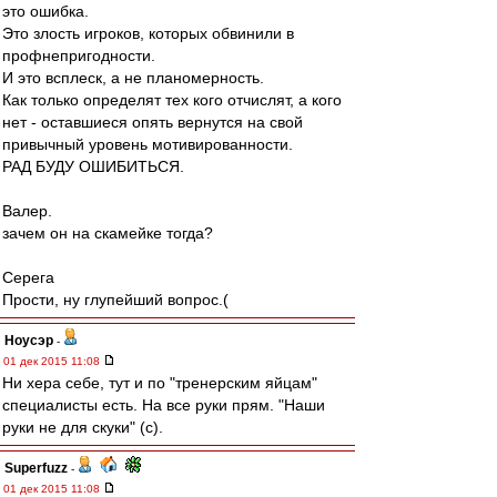
это ошибка.
Это злость игроков, которых обвинили в
профнепригодности.
И это всплеск, а не планомерность.
Как только определят тех кого отчислят, а кого
нет - оставшиеся опять вернутся на свой
привычный уровень мотивированности.
РАД БУДУ ОШИБИТЬСЯ.
Валер.
зачем он на скамейке тогда?
Серега
Прости, ну глупейший вопрос.(
Ноусэр
-
01 дек 2015 11:08
Ни хера себе, тут и по "тренерским яйцам"
специалисты есть. На все руки прям. "Наши
руки не для скуки" (с).
Superfuzz
-
01 дек 2015 11:08