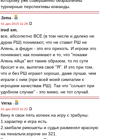
которому уже совершенно безразличны
турнирные перспективы команды.
Zema
-
01 дек 2015 11:26
irod sm
,
все, абсолютно ВСЕ (в том числе и далеко не
дурак РШ) понимают, что не ставит РШ не
Алень, а федун - это его прихоть. И игроки это
понимают, как понимают и то, что "покажи
Алень яйца" вот таким образом, то по сути
бросит и их, выпятив своё "Я". И это при том,
что и без РШ играют хорошо, даже лучше, чем
играли с ним (при всей моей симпатии к
игроцким качествам РШ). Так что "сольют при
удобном случае" - это мимо, не тот случай.
Vятка
-
01 дек 2015 11:22
Кину я свои пять копеек на игру с трибуны:
1.характер и игра есть.
2.заебали рикошеты и судья разменял красную
на пенальти,короче он 321.