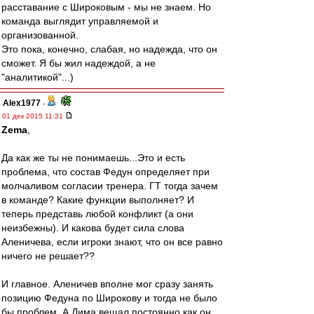
расставание с Широковым - мы не знаем. Но
команда выглядит управляемой и
организованной.
Это пока, конечно, слабая, но надежда, что он
сможет. Я бы жил надеждой, а не
"аналитикой"...)
Alex1977
-
01 дек 2015 11:31
Zema
,
Да как же ты не понимаешь...Это и есть
проблема, что состав Федун определяет при
молчаливом согласии тренера. ГТ тогда зачем
в команде? Какие функции выполняет? И
теперь представь любой конфликт (а они
неизбежны). И какова будет сила слова
Аленичева, если игроки знают, что он все равно
ничего не решает??
И главное. Аленичев вполне мог сразу занять
позицию Федуна по Широкову и тогда не было
бы проблем. А Дима вещал постоянно как он