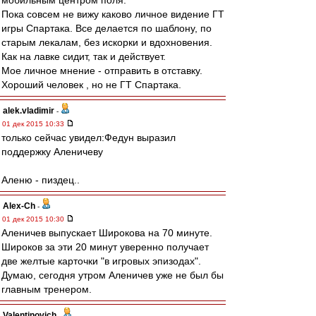
мобильным центром поля.
Пока совсем не вижу каково личное видение ГТ
игры Спартака. Все делается по шаблону, по
старым лекалам, без искорки и вдохновения.
Как на лавке сидит, так и действует.
Мое личное мнение - отправить в отставку.
Хороший человек , но не ГТ Спартака.
alek.vladimir
-
01 дек 2015 10:33
только сейчас увидел:Федун выразил
поддержку Аленичеву
Аленю - пиздец..
Alex-Ch
-
01 дек 2015 10:30
Аленичев выпускает Широкова на 70 минуте.
Широков за эти 20 минут уверенно получает
две желтые карточки "в игровых эпизодах".
Думаю, сегодня утром Аленичев уже не был бы
главным тренером.
Valentinovich
-