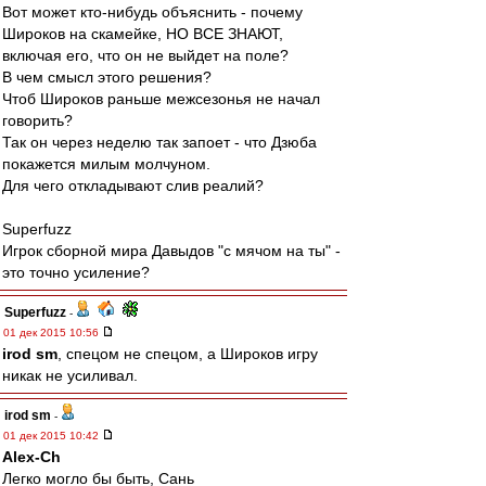
Вот может кто-нибудь объяснить - почему
Широков на скамейке, НО ВСЕ ЗНАЮТ,
включая его, что он не выйдет на поле?
В чем смысл этого решения?
Чтоб Широков раньше межсезонья не начал
говорить?
Так он через неделю так запоет - что Дзюба
покажется милым молчуном.
Для чего откладывают слив реалий?
Superfuzz
Игрок сборной мира Давыдов "с мячом на ты" -
это точно усиление?
Superfuzz
-
01 дек 2015 10:56
irod sm
, спецом не спецом, а Широков игру
никак не усиливал.
irod sm
-
01 дек 2015 10:42
Alex-Ch
Легко могло бы быть, Сань