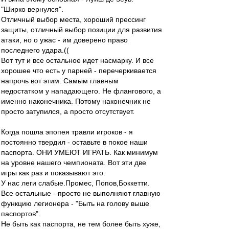
"Ширко вернулся".
Отличный выбор места, хороший прессинг
защиты, отличный выбор позиции для развития
атаки, но о ужас - им доверено право
последнего удара.((
Вот тут и все остальное идет насмарку. И все
хорошее что есть у парней - перечеркивается
напрочь вот этим. Самым главным
недостатком у нападающего. Не флангового, а
именно наконечника. Потому наконечник не
просто затупился, а просто отсутствует.
Когда пошла эпопея травли игроков - я
постоянно твердил - оставьте в покое наши
паспорта. ОНИ УМЕЮТ ИГРАТЬ. Как минимум
на уровне нашего чемпионата. Вот эти две
игры как раз и показывают это.
У нас леги слабые.Промес, Попов,Боккетти.
Все остальные - просто не выполняют главную
функцию легионера - "Быть на голову выше
паспортов".
Не быть как паспорта, не тем более быть хуже,