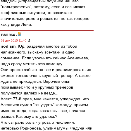
владельцы/президетны поумнее нашего
"нольтрофеича", поэтому, если и возникают
конфликтные ситуации, то возникают
значительно реже и решаются не так топорно,
как у дяди Лени.
BM1964
-
01 дек 2015 11:40
irod sm
, Юр, разделяя многое из тобой
написанного, выскажу все-таки и одно
сомнение. Если увольнять сейчас Аленичева,
надо сразу менять всю команду.
Они просто забьют на все и реанимировать их
сможет только очень крупный тренер. А такого
ждать не приходится. Впрочем опыт
показывает, что и у крупных тренеров
получается далеко не везде...
Алекс 77-й прав, мне кажется, утверждая, что
Аленичев сумел "взнуздать" команду, причем
именно тогда, когда казалось - все, начался
развал. Как ему это удалось?
Что сыграло роль - угроза отчисления,
интервью Родионова, ультиматумы Федуна или