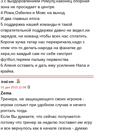
3.с выздоровлением Ромулу,наконец опорная
зона не просидает в центре.
4.Рома,Озбилиз и Мовс на выход.
И два главных итога:
5.поддержка нашей команды-я такой
отвратительной поддержки давно не видел,ни
зарядов, ни команд чтобы всех нас сплатить.
Короче кучка татар нас перекричала,надо с
этим что-то делать-народа на фанатке до
хера,но каждый сам по себе смотрит
футбол,теряем пальму первенства.
6.Аленя оставить и дать ему усиление Напа и
крайка.
irod sm
-
01 дек 2015 11:08
Zema
Тренера, не защищающего своих игроков -
игроки сольют при удобном случае и нечего
роптать тогда.
Если Вы думаете, что сейчас получается-
потому что тренер за неделю поставил им игру
и все вернулось как в начале сезона - думаю