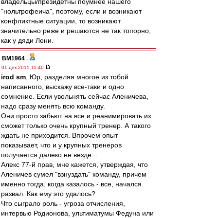
владельцы/президетны поумнее нашего
"нольтрофеича", поэтому, если и возникают
конфликтные ситуации, то возникают
значительно реже и решаются не так топорно,
как у дяди Лени.
BM1964
-
01 дек 2015 11:40
irod sm
, Юр, разделяя многое из тобой
написанного, выскажу все-таки и одно
сомнение. Если увольнять сейчас Аленичева,
надо сразу менять всю команду.
Они просто забьют на все и реанимировать их
сможет только очень крупный тренер. А такого
ждать не приходится. Впрочем опыт
показывает, что и у крупных тренеров
получается далеко не везде...
Алекс 77-й прав, мне кажется, утверждая, что
Аленичев сумел "взнуздать" команду, причем
именно тогда, когда казалось - все, начался
развал. Как ему это удалось?
Что сыграло роль - угроза отчисления,
интервью Родионова, ультиматумы Федуна или