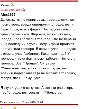
Zema
-
01 дек 2015 11:44
Alex1977
,
Да как же ты не понимаешь... состав, если так
посмотреть, всегда определял, определяет и
будет определять федун. Последнее слово по
трансферам - его. Широков, можно сказать,
"продан" без согласия тренера. Это не первый
и не последний случай, когда игрока продают
против воли тренера. В этом случае не продан,
в этом случае "забанен". Какая разница? У
тренера игрока фактически забрали. Нет его у
тренера. Всё. "Продан". Ситуация
***анистическая, но автор её - федун, что
Алень и подчёркивает (а не молчит в тряпочку),
говоря, что РШ ему нужен!
Я эту ситуацию вижу так. А все эти разговоры
про "определяет состав" - ***больство.
Редактировалось 01 дек 2015 11:48