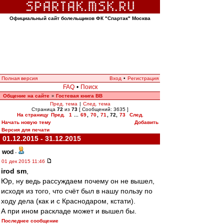
Официальный сайт болельщиков ФК "Спартак" Москва
Полная версия
Вход
•
Регистрация
FAQ
•
Поиск
Общение на сайте
Гостевая книга ВВ
»
Пред. тема
|
След. тема
Страница
72
из
73
[ Сообщений: 3635 ]
На страницу
Пред.
1
...
69
,
70
,
71
,
72
,
73
След.
Начать новую тему
Добавить
Версия для печати
01.12.2015 - 31.12.2015
wod
-
01 дек 2015 11:46
irod sm
,
Юр, ну ведь рассуждаем почему он не вышел,
исходя из того, что счёт был в нашу пользу по
ходу дела (как и с Краснодаром, кстати).
А при ином раскладе может и вышел бы.
Последнее сообщение