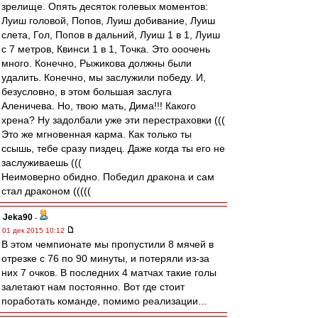
зрелище. Опять десяток голевых моментов:
Луиш головой, Попов, Луиш добивание, Луиш
слета, Гол, Попов в дальний, Луиш 1 в 1, Луиш
с 7 метров, Квинси 1 в 1, Точка. Это ооочень
много. Конечно, Рыжикова должны были
удалить. Конечно, мы заслужили победу. И,
безусловно, в этом большая заслуга
Аленичева. Но, твою мать, Дима!!! Какого
хрена? Ну задолбали уже эти перестраховки (((
Это же мгновенная карма. Как только ты
ссышь, тебе сразу пиздец. Даже когда ты его не
заслуживаешь (((
Неимоверно обидно. Победил дракона и сам
стал драконом (((((
Jeka90
-
01 дек 2015 10:12
В этом чемпионате мы пропустили 8 мячей в
отрезке с 76 по 90 минуты, и потеряли из-за
них 7 очков. В последних 4 матчах такие голы
залетают нам постоянно. Вот где стоит
поработать команде, помимо реализации...