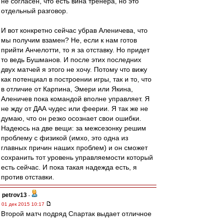
не согласен, что есть вина тренера, но это
отдельный разговор.
И вот конкретно сейчас убрав Аленичева, что
мы получим взамен? Не, если к нам готов
прийти Анчелотти, то я за отставку. Но придет
то ведь Бушманов. И после этих последних
двух матчей я этого не хочу. Потому что вижу
как потенциал в построении игры, так и то, что
в отличие от Карпина, Эмери или Якина,
Аленичев пока командой вполне управляет. Я
не жду от ДАА чудес или феерии. Я так же не
думаю, что он резко осознает свои ошибки.
Надеюсь на две вещи: за межсезонку решим
проблему с физикой (имхо, это одна из
главных причин наших проблем) и он сможет
сохранить тот уровень управляемости который
есть сейчас. И пока такая надежда есть, я
против отставки.
petrov13
-
01 дек 2015 10:17
Второй матч подряд Спартак выдает отличное