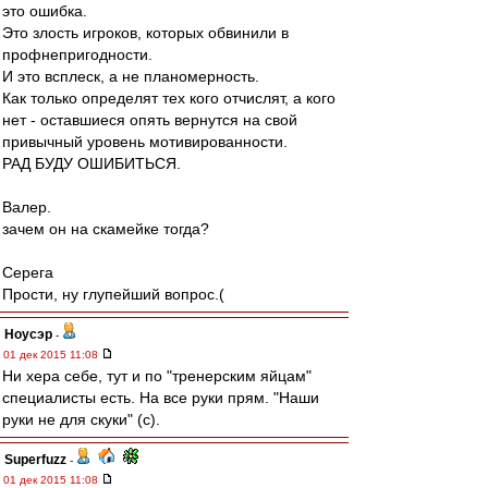
это ошибка.
Это злость игроков, которых обвинили в
профнепригодности.
И это всплеск, а не планомерность.
Как только определят тех кого отчислят, а кого
нет - оставшиеся опять вернутся на свой
привычный уровень мотивированности.
РАД БУДУ ОШИБИТЬСЯ.
Валер.
зачем он на скамейке тогда?
Серега
Прости, ну глупейший вопрос.(
Ноусэр
-
01 дек 2015 11:08
Ни хера себе, тут и по "тренерским яйцам"
специалисты есть. На все руки прям. "Наши
руки не для скуки" (с).
Superfuzz
-
01 дек 2015 11:08