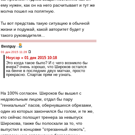
ему нужен, как он на него расчитывает и тут же
молча пошел на попятную.
Ты вот представь такую ситуацию в обычной
жизни и подумай, какой авторитет будет у
такого руководителя...
Bestguy
-
01 дек 2015 11:28
Ноусэр » 01 дек 2015 10:18
Это когда такое было? И с чего возникло бы
вчера? очень хорошо, что Широков остался
на бенче в последних двух матчах, просто
прекрасно. Спартак прям не узнать.
На 100% согласен. Широков бы вышел с
недовольным лицом, отдал бы пару
"гениальных" пасов, обернувшихся обрезами,
один из которых закончился бы голом, и те же,
кто сейчас полощет тренера за невыпуск
Широкова, также бы полоскали за то, что
выпустил в концовке "отрезанный ломоть",