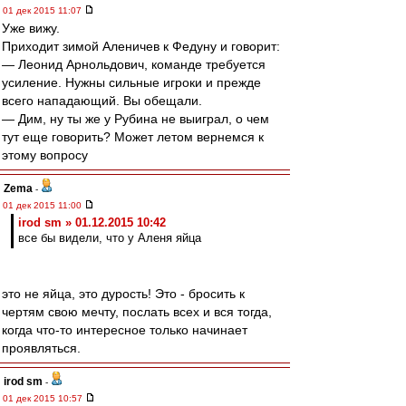
01 дек 2015 11:07
Уже вижу.
Приходит зимой Аленичев к Федуну и говорит:
— Леонид Арнольдович, команде требуется
усиление. Нужны сильные игроки и прежде
всего нападающий. Вы обещали.
— Дим, ну ты же у Рубина не выиграл, о чем
тут еще говорить? Может летом вернемся к
этому вопросу
Zema
-
01 дек 2015 11:00
irod sm » 01.12.2015 10:42
все бы видели, что у Аленя яйца
это не яйца, это дурость! Это - бросить к
чертям свою мечту, послать всех и вся тогда,
когда что-то интересное только начинает
проявляться.
irod sm
-
01 дек 2015 10:57