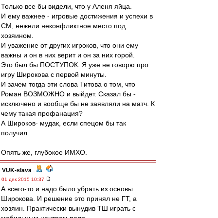
Только все бы видели, что у Аленя яйца.
И ему важнее - игровые достижения и успехи в
СМ, нежели неконфликтное место под
хозяином.
И уважение от других игроков, что они ему
важны и он в них верит и он за них горой.
Это был бы ПОСТУПОК. Я уже не говорю про
игру Широкова с первой минуты.
И зачем тогда эти слова Титова о том, что
Роман ВОЗМОЖНО и выйдет. Сказал бы -
исключено и вообще бы не заявляли на матч. К
чему такая профанация?
А Широков- мудак, если спецом бы так
получил.
Опять же, глубокое ИМХО.
VUK-slava
-
01 дек 2015 10:37
А всего-то и надо было убрать из основы
Широкова. И решение это принял не ГТ, а
хозяин. Практически вынудив ТШ играть с