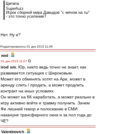
Цитата
Superfuzz
Игрок сборной мира Давыдов "с мячом на ты"
- это точно усиление?
Нет. Ну и?
Редактировалось 01 дек 2015 11:09
wod
-
01 дек 2015 11:07
irod sm
, Юр, никто ведь точно не знает, как
развивается ситуация с Широковым.
Может его обменять хотят на Ари, может в
аренду слить / продать, а может продлить
контракт на иных условиях.
Он может на КК наработать, а может реально в
игру активно войти и травму получить. Зачем
Фе лишний гемор и полоскание в СМИ
накануне трансферного окна и за пол года до
ЧЕ?
Valentinovich
-