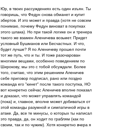
Юр, в твоих рассуждениях есть один изъян. Ты
говоришь, что Федун снова обманет и купит
эбертов. И это может и правда (хотя не совсем
понимаю, почему Федун виноват в покупках
этого шлака). Но при такой логике он и тренера
такого же взамен Аленичева возьмет. Придет
условный Бушманов или Бесчастных. И что,
будет лучше? Я по Аленичеву прошел почти
тот же путь, что и ты. И тоже разочарован
многими вещами, особенно поведением по
Широкову, мы это с тобой обсуждали. Более
того, считаю, что этим решением Аленичев
себе приговор подписал, рано или поздно
команда его "кинет" после такого поступка, НО
вот конкретно сейчас Аленичев вполне показал
и доказал, что может управлять командой
(пока) и, главное, вполне может добиваться от
этой команды разумной и симпатичной игры в
атаке. Да, все те минусы, о которых ты написал
это правда, да, он ходит по граблям (как по
своим, так и по чужим). Хотя конкретно вчера я