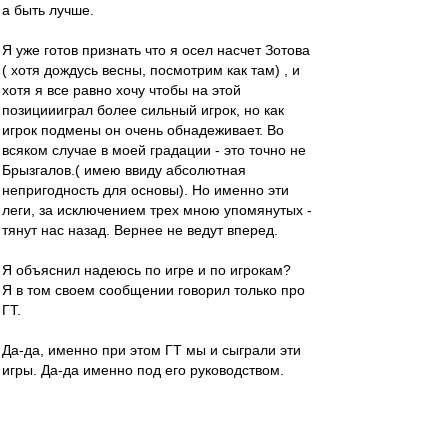
а быть лучше.
Я уже готов признать что я осел насчет Зотова
( хотя дождусь весны, посмотрим как там) , и
хотя я все равно хочу чтобы на этой
позициииграл более сильный игрок, но как
игрок подмены он очень обнадеживает. Во
всяком случае в моей градации - это точно не
Брызгалов.( имею ввиду абсолютная
непригодность для основы). Но именно эти
леги, за исключением трех мною упомянутых -
тянут нас назад. Вернее не ведут вперед.
Я объяснил надеюсь по игре и по игрокам?
Я в том своем сообщении говорил только про
ГТ.
Да-да, именно при этом ГТ мы и сыграли эти
игры. Да-да именно под его руководством.
Так что у меня налицо диссонанс - гнать
тренера при игре, которая нравится?
При которой мы выиграли и незаслуженно