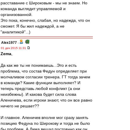
расставание с Широковым - мы не знаем. Но
команда выглядит управляемой и
организованной.
Это пока, конечно, слабая, но надежда, что он
сможет. Я бы жил надеждой, а не
"аналитикой"...)
Alex1977
-
01 дек 2015 11:31
Zema
,
Да как же ты не понимаешь...Это и есть
проблема, что состав Федун определяет при
молчаливом согласии тренера. ГТ тогда зачем
в команде? Какие функции выполняет? И
теперь представь любой конфликт (а они
неизбежны). И какова будет сила слова
Аленичева, если игроки знают, что он все равно
ничего не решает??
И главное. Аленичев вполне мог сразу занять
позицию Федуна по Широкову и тогда не было
бы проблем. А Дима вещал постоянно как он