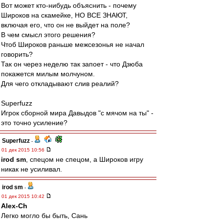
Вот может кто-нибудь объяснить - почему
Широков на скамейке, НО ВСЕ ЗНАЮТ,
включая его, что он не выйдет на поле?
В чем смысл этого решения?
Чтоб Широков раньше межсезонья не начал
говорить?
Так он через неделю так запоет - что Дзюба
покажется милым молчуном.
Для чего откладывают слив реалий?
Superfuzz
Игрок сборной мира Давыдов "с мячом на ты" -
это точно усиление?
Superfuzz
-
01 дек 2015 10:56
irod sm
, спецом не спецом, а Широков игру
никак не усиливал.
irod sm
-
01 дек 2015 10:42
Alex-Ch
Легко могло бы быть, Сань