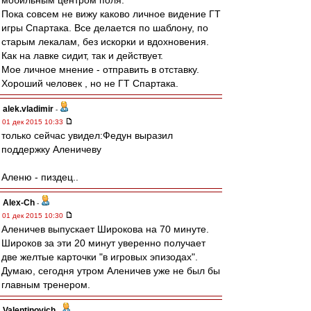
мобильным центром поля.
Пока совсем не вижу каково личное видение ГТ
игры Спартака. Все делается по шаблону, по
старым лекалам, без искорки и вдохновения.
Как на лавке сидит, так и действует.
Мое личное мнение - отправить в отставку.
Хороший человек , но не ГТ Спартака.
alek.vladimir
-
01 дек 2015 10:33
только сейчас увидел:Федун выразил
поддержку Аленичеву
Аленю - пиздец..
Alex-Ch
-
01 дек 2015 10:30
Аленичев выпускает Широкова на 70 минуте.
Широков за эти 20 минут уверенно получает
две желтые карточки "в игровых эпизодах".
Думаю, сегодня утром Аленичев уже не был бы
главным тренером.
Valentinovich
-