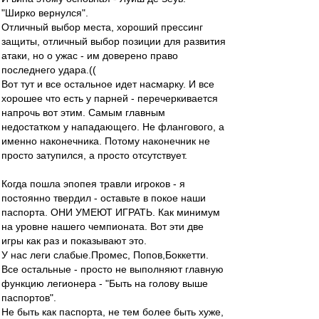
"Ширко вернулся".
Отличный выбор места, хороший прессинг
защиты, отличный выбор позиции для развития
атаки, но о ужас - им доверено право
последнего удара.((
Вот тут и все остальное идет насмарку. И все
хорошее что есть у парней - перечеркивается
напрочь вот этим. Самым главным
недостатком у нападающего. Не флангового, а
именно наконечника. Потому наконечник не
просто затупился, а просто отсутствует.
Когда пошла эпопея травли игроков - я
постоянно твердил - оставьте в покое наши
паспорта. ОНИ УМЕЮТ ИГРАТЬ. Как минимум
на уровне нашего чемпионата. Вот эти две
игры как раз и показывают это.
У нас леги слабые.Промес, Попов,Боккетти.
Все остальные - просто не выполняют главную
функцию легионера - "Быть на голову выше
паспортов".
Не быть как паспорта, не тем более быть хуже,