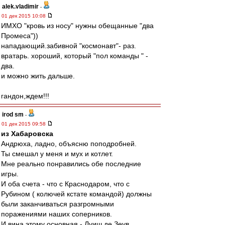
alek.vladimir
-
01 дек 2015 10:08
ИМХО "кровь из носу" нужны обещанные "два
Промеса"))
нападающий.забивной "космонавт"- раз.
вратарь. хороший, который "пол команды " -
два.
и можно жить дальше.
гандон,ждем!!!
irod sm
-
01 дек 2015 09:58
из Хабаровска
Андрюха, ладно, объясню поподробней.
Ты смешал у меня и мух и котлет.
Мне реально понравились обе последние
игры.
И оба счета - что с Краснодаром, что с
Рубином ( колючей кстате командой) должны
были заканчиваться разгромными
поражениями наших соперников.
И вина этому основная - Луиш де Зеув.