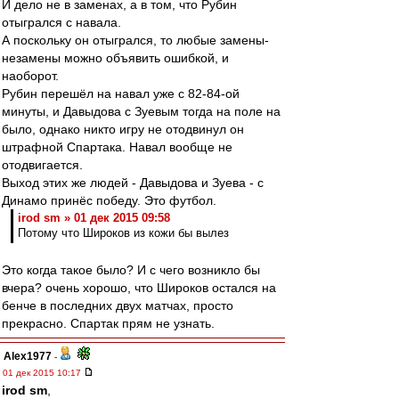
И дело не в заменах, а в том, что Рубин
отыгрался с навала.
А поскольку он отыгрался, то любые замены-
незамены можно объявить ошибкой, и
наоборот.
Рубин перешёл на навал уже с 82-84-ой
минуты, и Давыдова с Зуевым тогда на поле на
было, однако никто игру не отодвинул он
штрафной Спартака. Навал вообще не
отодвигается.
Выход этих же людей - Давыдова и Зуева - с
Динамо принёс победу. Это футбол.
irod sm » 01 дек 2015 09:58
Потому что Широков из кожи бы вылез
Это когда такое было? И с чего возникло бы
вчера? очень хорошо, что Широков остался на
бенче в последних двух матчах, просто
прекрасно. Спартак прям не узнать.
Alex1977
-
01 дек 2015 10:17
irod sm
,