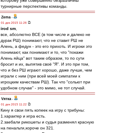
которому уже совершенно безразличны
турнирные перспективы команды.
Zema
-
01 дек 2015 11:26
irod sm
,
все, абсолютно ВСЕ (в том числе и далеко не
дурак РШ) понимают, что не ставит РШ не
Алень, а федун - это его прихоть. И игроки это
понимают, как понимают и то, что "покажи
Алень яйца" вот таким образом, то по сути
бросит и их, выпятив своё "Я". И это при том,
что и без РШ играют хорошо, даже лучше, чем
играли с ним (при всей моей симпатии к
игроцким качествам РШ). Так что "сольют при
удобном случае" - это мимо, не тот случай.
Vятка
-
01 дек 2015 11:22
Кину я свои пять копеек на игру с трибуны:
1.характер и игра есть.
2.заебали рикошеты и судья разменял красную
на пенальти,короче он 321.