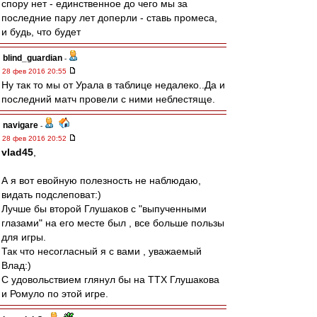
спору нет - единственное до чего мы за
последние пару лет доперли - ставь промеса,
и будь, что будет
blind_guardian
-
28 фев 2016 20:55
Ну так то мы от Урала в таблице недалеко..Да и
последний матч провели с ними неблестяще.
navigare
-
28 фев 2016 20:52
vlad45
,
А я вот евойную полезность не наблюдаю,
видать подслеповат:)
Лучше бы второй Глушаков с "выпученными
глазами" на его месте был , все больше пользы
для игры.
Так что несогласный я с вами , уважаемый
Влад:)
С удовольствием глянул бы на ТТХ Глушакова
и Ромуло по этой игре.