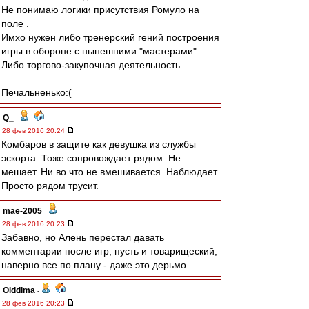
Не понимаю логики присутствия Ромуло на
поле .
Имхо нужен либо тренерский гений построения
игры в обороне с нынешними "мастерами".
Либо торгово-закупочная деятельность.
Печальненько:(
Q_
-
28 фев 2016 20:24
Комбаров в защите как девушка из службы
эскорта. Тоже сопровождает рядом. Не
мешает. Ни во что не вмешивается. Наблюдает.
Просто рядом трусит.
mae-2005
-
28 фев 2016 20:23
Забавно, но Алень перестал давать
комментарии после игр, пусть и товарищеский,
наверно все по плану - даже это дерьмо.
Olddima
-
28 фев 2016 20:23