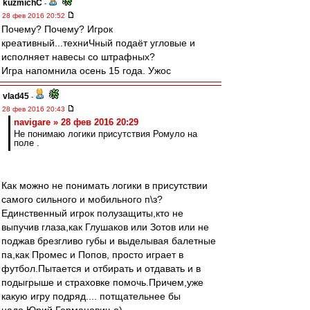
kuzmichC
-
28 фев 2016 20:52
Почему? Почему? Игрок
креативный...техниЧный подаёт угловые и
исполняет навесы со штрафных?
Игра напомнила осень 15 года. Ужос
vlad45
-
28 фев 2016 20:43
navigare » 28 фев 2016 20:29
Не понимаю логики присутствия Ромуло на
поле .
Как можно не понимать логики в присутствии
самого сильного и мобильного п\з?
Единственный игрок полузащиты,кто не
выпучив глаза,как Глушаков или Зотов или не
поджав брезгливо губы и выделывая балетные
па,как Промес и Попов, просто играет в
футбол.Пытается и отбирать и отдавать и в
подыгрыше и страховке помочь.Причем,уже
какую игру подряд.... потщательнее бы