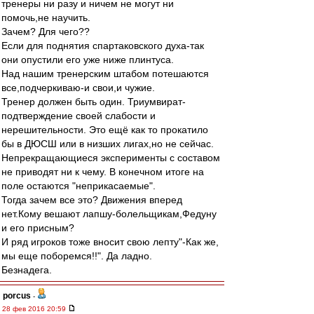
тренеры ни разу и ничем не могут ни
помочь,не научить.
Зачем? Для чего??
Если для поднятия спартаковского духа-так
они опустили его уже ниже плинтуса.
Над нашим тренерским штабом потешаются
все,подчеркиваю-и свои,и чужие.
Тренер должен быть один. Триумвират-
подтверждение своей слабости и
нерешительности. Это ещё как то прокатило
бы в ДЮСШ или в низших лигах,но не сейчас.
Непрекращающиеся эксперименты с составом
не приводят ни к чему. В конечном итоге на
поле остаются "неприкасаемые".
Тогда зачем все это? Движения вперед
нет.Кому вешают лапшу-болельщикам,Федуну
и его присным?
И ряд игроков тоже вносит свою лепту"-Как же,
мы еще поборемся!!". Да ладно.
Безнадега.
porcus
-
28 фев 2016 20:59