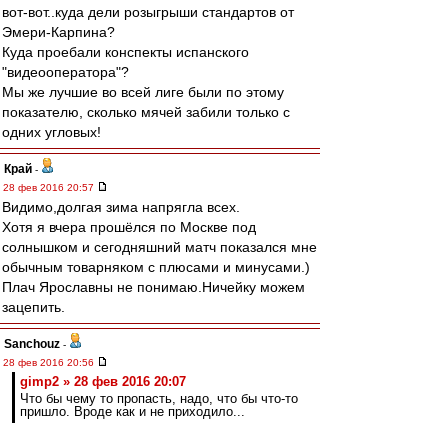
вот-вот..куда дели розыгрыши стандартов от
Эмери-Карпина?
Куда проебали конспекты испанского
"видеооператора"?
Мы же лучшие во всей лиге были по этому
показателю, сколько мячей забили только с
одних угловых!
Край
-
28 фев 2016 20:57
Видимо,долгая зима напрягла всех.
Хотя я вчера прошёлся по Москве под
солнышком и сегодняшний матч показался мне
обычным товарняком с плюсами и минусами.)
Плач Ярославны не понимаю.Ничейку можем
зацепить.
Sanchouz
-
28 фев 2016 20:56
gimp2 » 28 фев 2016 20:07
Что бы чему то пропасть, надо, что бы что-то
пришло. Вроде как и не приходило...