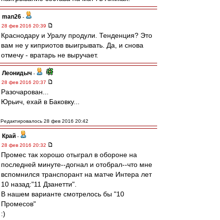
man26
-
28 фев 2016 20:39
Краснодару и Уралу продули. Тенденция? Это
вам не у киприотов выигрывать. Да, и снова
отмечу - вратарь не выручает.
Леонидыч
-
28 фев 2016 20:37
Разочарован...
Юрьич, ехай в Баковку...
Редактировалось 28 фев 2016 20:42
Край
-
28 фев 2016 20:32
Промес так хорошо отыграл в обороне на
последней минуте--догнал и отобрал--что мне
вспомнился транспорант на матче Интера лет
10 назад:"11 Дзанетти".
В нашем варианте смотрелось бы "10
Промесов"
:)