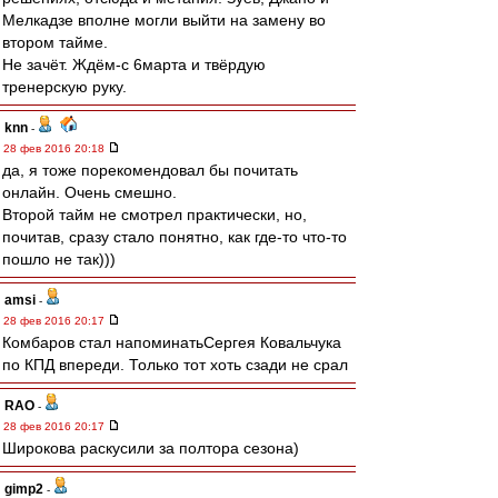
Мелкадзе вполне могли выйти на замену во
втором тайме.
Не зачёт. Ждём-с 6марта и твёрдую
тренерскую руку.
knn
-
28 фев 2016 20:18
да, я тоже порекомендовал бы почитать
онлайн. Очень смешно.
Второй тайм не смотрел практически, но,
почитав, сразу стало понятно, как где-то что-то
пошло не так)))
amsi
-
28 фев 2016 20:17
Комбаров стал напоминатьСергея Ковальчука
по КПД впереди. Только тот хоть сзади не срал
RAO
-
28 фев 2016 20:17
Широкова раскусили за полтора сезона)
gimp2
-