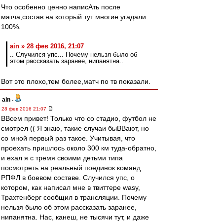
Что особенно ценно написАть после
матча,состав на который тут многие угадали
100%.
ain » 28 фев 2016, 21:07
.. Случился упс... Почему нельзя было об
этом рассказать заранее, нипанятна..
Вот это плохо,тем более,матч по тв показали.
ain
-
28 фев 2016 21:07
ВВсем привет! Только что со стадио, футбол не
смотрел (( Я знаю, такие случаи быВВают, но
со мной первый раз такое. Учитывая, что
проехать пришлось около 300 км туда-обратно,
и ехал я с тремя своими детьми типа
посмотреть на реальный поединок команд
РПФЛ в боевом составе. Случился упс, о
котором, как написал мне в твиттере wasy,
Трахтенберг сообщил в трансляции. Почему
нельзя было об этом рассказать заранее,
нипанятна. Нас, канеш, не тысячи тут, и даже