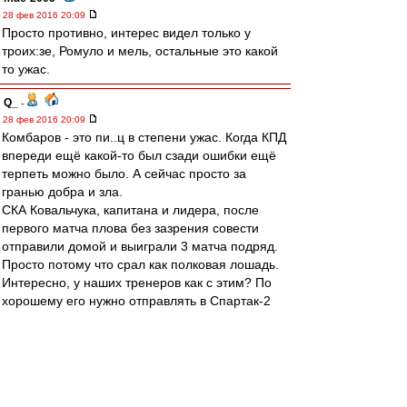
28 фев 2016 20:09
Просто противно, интерес видел только у
троих:зе, Ромуло и мель, остальные это какой
то ужас.
Q_
-
28 фев 2016 20:09
Комбаров - это пи..ц в степени ужас. Когда КПД
впереди ещё какой-то был сзади ошибки ещё
терпеть можно было. А сейчас просто за
гранью добра и зла.
СКА Ковальчука, капитана и лидера, после
первого матча плова без зазрения совести
отправили домой и выиграли 3 матча подряд.
Просто потому что срал как полковая лошадь.
Интересно, у наших тренеров как с этим? По
хорошему его нужно отправлять в Спартак-2
потренироваться на месяцок минимум и
начинать с кем угодно, но не с этим
недоразумением. Потенциально это парочка
голов до начала матча в наши ворота. Хуже
него сегодня был разве что Гранат и то просто