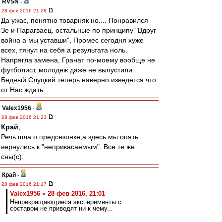
RVSN
-
28 фев 2016 21:28
Да ужас, понятно товарняк но.... Понравился
Зе и Парагваец. остальные по принципу "Вдруг
война а мы уставши", Промес сегодня хуже
всех, тянул на себя а результата ноль.
Напрягла замена, Гранат по-моему вообще не
футболист, молодеж даже не выпустили.
Бедный Слуцкий теперь наверно изведется что
от Нас ждать....
Valex1956
-
28 фев 2016 21:23
Край
,
Речь шла о предсезонке,а здесь мы опять
вернулись к "неприкасаемым". Все те же
сны(с).
Край
-
28 фев 2016 21:17
Valex1956 » 28 фев 2016, 21:01
Непрекращающиеся эксперименты с
составом не приводят ни к чему...