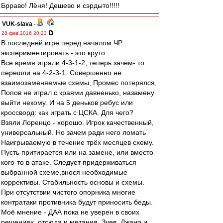
Брраво! Лёня! Дешево и сэрдыто!!!!!
VUK-slava
-
28 фев 2016 20:23
В последней игре перед началом ЧР
экспериментировать - это круто.
Все время играли 4-3-1-2, теперь зачем- то
перешли на 4-2-3-1. Совершенно не
взаимозаменяемые схемы, Промес потерялся,
Попов не играл с краями давненько, назамену
выйти некому. И на 5 деньков ребус или
кроссворд: как играть с ЦСКА. Для чего?
Взяли Лоренцо - хорошо. Игрок качественный,
универсальный. Но зачем ради него ломать
Наигрываемую в течение трёх месяцев схему.
Пусть притирается или на замене, или вместо
кого-то в атаке. Следует придерживаться
выбранной схеме,внося необходимые
коррективы. Стабильность основы и схемы.
При отсутствии чистого опорника многие
контратаки противника будут приносить беды.
Моё мнение - ДАА пока не уверен в своих
решениях, отсюда и метания. Зуев, Джано и