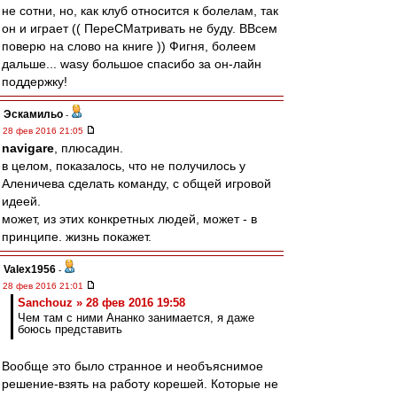
не сотни, но, как клуб относится к болелам, так
он и играет (( ПереСМатривать не буду. ВВсем
поверю на слово на книге )) Фигня, болеем
дальше... wasy большое спасибо за он-лайн
поддержку!
Эскамильо
-
28 фев 2016 21:05
navigare
, плюсадин.
в целом, показалось, что не получилось у
Аленичева сделать команду, с общей игровой
идеей.
может, из этих конкретных людей, может - в
принципе. жизнь покажет.
Valex1956
-
28 фев 2016 21:01
Sanchouz » 28 фев 2016 19:58
Чем там с ними Ананко занимается, я даже
боюсь представить
Вообще это было странное и необъяснимое
решение-взять на работу корешей. Которые не