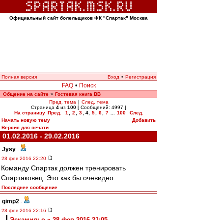
Официальный сайт болельщиков ФК "Спартак" Москва
Полная версия
Вход
•
Регистрация
FAQ
•
Поиск
Общение на сайте
Гостевая книга ВВ
»
Пред. тема
|
След. тема
Страница
4
из
100
[ Сообщений: 4997 ]
На страницу
Пред.
1
,
2
,
3
,
4
,
5
,
6
,
7
...
100
След.
Начать новую тему
Добавить
Версия для печати
01.02.2016 - 29.02.2016
Jysy
-
28 фев 2016 22:20
Команду Спартак должен тренировать
Спартаковец. Это как бы очевидно.
Последнее сообщение
gimp2
-
28 фев 2016 22:16
Эскамильо » 28 фев 2016 21:05