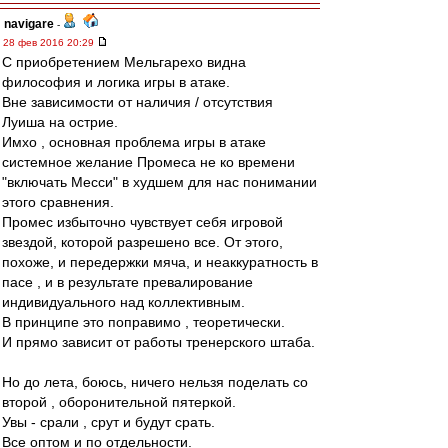
navigare
-
28 фев 2016 20:29
С приобретением Мельгарехо видна
философия и логика игры в атаке.
Вне зависимости от наличия / отсутствия
Луиша на острие.
Имхо , основная проблема игры в атаке
системное желание Промеса не ко времени
"включать Месси" в худшем для нас понимании
этого сравнения.
Промес избыточно чувствует себя игровой
звездой, которой разрешено все. От этого,
похоже, и передержки мяча, и неаккуратность в
пасе , и в результате превалирование
индивидуального над коллективным.
В принципе это поправимо , теоретически.
И прямо зависит от работы тренерского штаба.
Но до лета, боюсь, ничего нельзя поделать со
второй , оборонительной пятеркой.
Увы - срали , срут и будут срать.
Все оптом и по отдельности.