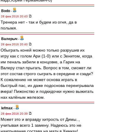
надо,Юрий Германович-о)
Bodo
-
28 фев 2016 20:43
Тренера нет - так и будем из огня, да в
полымя.
Валерыч
-
28 фев 2016 20:40
Обыграть коней можно только разрушив их
игру как с голом Ари (1-0) или с Зенитом, когда
им пеналь забили в концовке, а Гарик на
Валеру стал прыгать. Вопрос в том, сможет ли
этот состав строго сыграть в середине и сзади?
К сожалению не может основа играть в
быстрый пас, их даже подоснова переигрывала
вчера! Пижонство и подкидочки нужно выжигать
нах калёным железом.
lefmax
-
28 фев 2016 20:39
Может это и вправду хитрость от Димы..,
учитывая всего 1 замену. Надеюсь это не
наигрывание состава на матч в Химках!