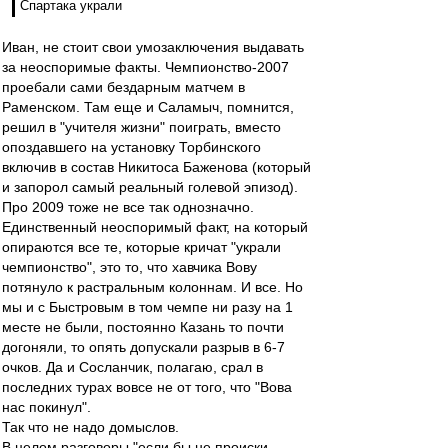
Спартака украли
Иван, не стоит свои умозаключения выдавать
за неоспоримые факты. Чемпионство-2007
проебали сами бездарным матчем в
Раменском. Там еще и Саламыч, помнится,
решил в "учителя жизни" поиграть, вместо
опоздавшего на установку Торбинского
включив в состав Никитоса Баженова (который
и запорол самый реальный голевой эпизод).
Про 2009 тоже не все так однозначно.
Единственный неоспоримый факт, на который
опираются все те, которые кричат "украли
чемпионство", это то, что хавчика Вову
потянуло к растральным колоннам. И все. Но
мы и с Быстровым в том чемпе ни разу на 1
месте не были, постоянно Казань то почти
догоняли, то опять допускали разрыв в 6-7
очков. Да и Сосланчик, полагаю, срал в
последних турах вовсе не от того, что "Вова
нас покинул".
Так что не надо домыслов.
В целом разговоры "если бы не происки