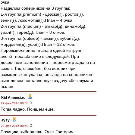
очка.
Разделим соперников на 3 группы:
1-я группа(premium) - цээска(г), ростов(г),
зенит(г), локомотив(г).План – 4 очка.
2-я группа (medium) - амкар(д), динамо(д),
урал(г), терек(д).План – 8 очков.
3-я группа (outside) - анжи(г), кубань(д),
мордовия(д), уфа(г).План – 12 очков.
Перевыполнение плана в одной из групп
влечёт послабление в следующей. При
досрочном выполнении – пересмотр задачи на
сезон. Так, спокойно, без истерик при
возможных неудачах, не глядя на соперников –
выполняем поставленную задачу «без шума и
пыли».
Kid Amnesiac
-
29 фев 2016 00:58
Тогда ладно. Поищем еще.
Jysy
-
29 фев 2016 00:50
Позицию выбераешь. Олег Григорич.