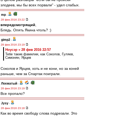
злодеев, мы бы всех порвали" - удел слабых.
mp
-
28 фев 2016 23:22
впередсмотрящий
,
Блядь. Опять Якина чтоль? :)
gimp2
-
28 фев 2016 23:19
Ноусэр » 28 фев 2016 22:57
Тебе такие фамилии, как Соколов, Гуляев,
Симонян, Ярцев
Соколов и Ярцев, хоть и не кони, но за коней
раньше, чем за Спартак поиграли.
Лохматый
-
28 фев 2016 23:19
Все пропало?
Jysy
-
28 фев 2016 23:18
Как во время свободу слова подрезали. Это