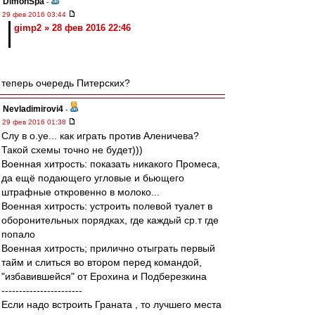
DimonSpa
-
29 фев 2016 03:44
gimp2 » 28 фев 2016 22:46
теперь очередь Питерских?
Nevladimirovi4
-
29 фев 2016 01:38
Слу в о.уе... как играть против Аленичева?
Такой схемы точно не будет)))
Военная хитрость: показать никакого Промеса,
да ещё подающего угловые и бьющего
штрафные откровенно в молоко...
Военная хитрость: устроить полевой туалет в
оборонительных порядках, где каждый ср.т где
попало
Военная хитрость; прилично отыграть первый
тайм и слиться во втором перед командой,
"избавившейся" от Ерохина и Подберезкина
-----------------------
Если надо встроить Граната , то лучшего места