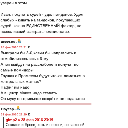
уверен в этом.
Иван, покупать судей - удел гандонов. Удел
слабых - кивать на гандонов, покупающих
судей, как на ЕДИНСТВЕННЫЙ фактор, не
позволивший выиграть чемпионство.
авоська
-
28 фев 2016 23:31
Выиграли бы 3-0,клячи бы напряглись и
отмобилизовались к 6-му.
А так выйдут на расслабоне и получат по
самые помидоры.
Глушак с Промесом будут что-ли ломаться в
контрольных матчах?
Нафиг им надо.
А в центр Макея надо ставить.
Он мусу по-привычке сожрёт и не подавится.
Ноусэр
-
28 фев 2016 23:29
gimp2 » 28 фев 2016 23:19
Соколов и Ярцев, хоть и не кони, но за коней