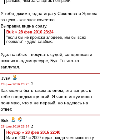
раньше, чем за Спартак поиграли.
У тебя, джимп, одна игра у Соколова и Ярцева
за цска - как знак качества.
Выправка видна сразу.
Buk » 28 фев 2016 23:24
"если бы не происки злодеев, мы бы всех
порвали" - удел слабых.
Удел слабых - покупать судей, соперников и
включать админресурс, Бук. Ты что-то
заплутал.
Jysy
-
28 фев 2016 23:25
Как можно быть таким аленем, это вопрос к
тебе впередсмотрящий. Я чисто интуитивно
понимаю, что я не первый, но надеюсь на
ответ.
Buk
-
28 фев 2016 23:24
Ноусэр » 28 фев 2016 22:40
Или в 2007 и 2009 годах, когда чемпионство у