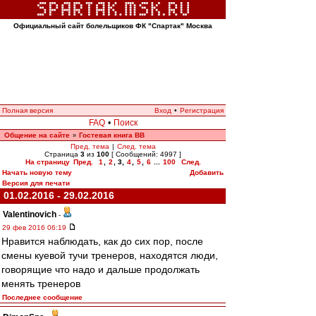
Официальный сайт болельщиков ФК "Спартак" Москва
Полная версия
Вход
•
Регистрация
FAQ
•
Поиск
Общение на сайте
Гостевая книга ВВ
»
Пред. тема
|
След. тема
Страница
3
из
100
[ Сообщений: 4997 ]
На страницу
Пред.
1
,
2
,
3
,
4
,
5
,
6
...
100
След.
Начать новую тему
Добавить
Версия для печати
01.02.2016 - 29.02.2016
Valentinovich
-
29 фев 2016 06:19
Нравится наблюдать, как до сих пор, после
смены куевой тучи тренеров, находятся люди,
говорящие что надо и дальше продолжать
менять тренеров
Последнее сообщение