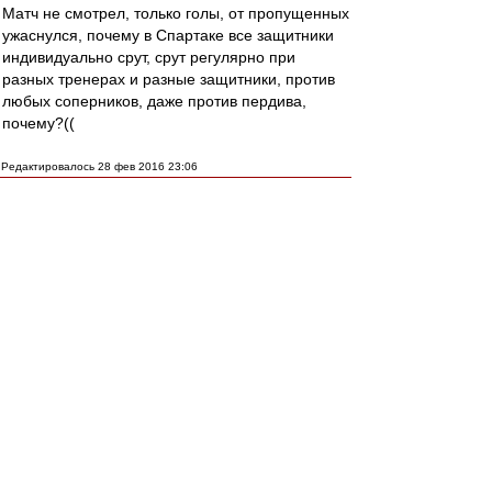
Матч не смотрел, только голы, от пропущенных
ужаснулся, почему в Спартаке все защитники
индивидуально срут, срут регулярно при
разных тренерах и разные защитники, против
любых соперников, даже против пердива,
почему?((
Редактировалось 28 фев 2016 23:06
man26
-
28 фев 2016 23:05
Жаль, что "Реми и аутсайдера не купили".
Jysy
-
28 фев 2016 23:02
Заебись, будем мерится кто раньше помрет.
Обожаю эту главу.
gimp2
-
28 фев 2016 23:00
Ноусэр » 28 фев 2016 22:57
Ты не перепутал ничего?