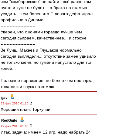
чем "комбаровское" не найти...всё равно там
пусто и хуже не будет.... а брата на скамью
усадить... тем более что Г. левого дефа играл
профильно в Динамо
-----------------------
Уверен, что с конями гораздо лучше чем
сегодня сыграем, качественнее... и строже
-----------------------
Зе Луиш, Макеев и Глушаков нормально
сегодня выглядели... отсутствие замен удивило
не только меня, но тумана напустило для тш
коней...
----------------------
Полезное поражение, не более чем проверка,
товарняк и спуск на землю...
gav
-
29 фев 2016 01:16
Хороший план. Торкучий.
RedQuite
-
29 фев 2016 01:03
Итак, задача: имеем 12 игр, надо набрать 24