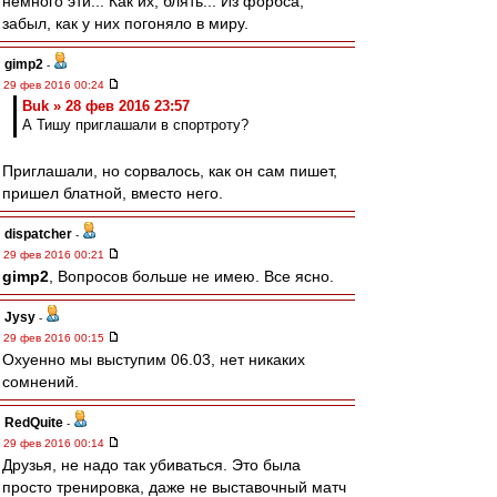
немного эти... Как их, блять... Из форбса,
забыл, как у них погоняло в миру.
gimp2
-
29 фев 2016 00:24
Buk » 28 фев 2016 23:57
А Тишу приглашали в спортроту?
Приглашали, но сорвалось, как он сам пишет,
пришел блатной, вместо него.
dispatcher
-
29 фев 2016 00:21
gimp2
, Вопросов больше не имею. Все ясно.
Jysy
-
29 фев 2016 00:15
Охуенно мы выступим 06.03, нет никаких
сомнений.
RedQuite
-
29 фев 2016 00:14
Друзья, не надо так убиваться. Это была
просто тренировка, даже не выставочный матч