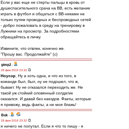
Если у вас еще не стерты пальцы в кровь от
душеспасительного срача на ВВ, есть желание
играть в футбол и общаться с ВВ-никами не
только путем проводных и беспроводных сетей
- добро пожаловать в среду на тренировку в
Лужники на просмотр. За подробностями
обращайтесь в личку.
Извините, что отвлек, конечно же.
"Прошу вас. Продолжайте" (с)
gimp2
-
28 фев 2016 23:32
Ноусэр
, Ну а хоть одна, и что из того, в
команде был, был, ну не подошел, что ж,
бывает. Ну не отказался переходить же. Не
такой уж стойкий оловянный солдатик
оказался. И давай без наездов. Факты, которые
я привожу, ведь факты, а не моя блажь!
Buk
-
28 фев 2016 23:32
я ничего не попутал. Если я что то пишу - я