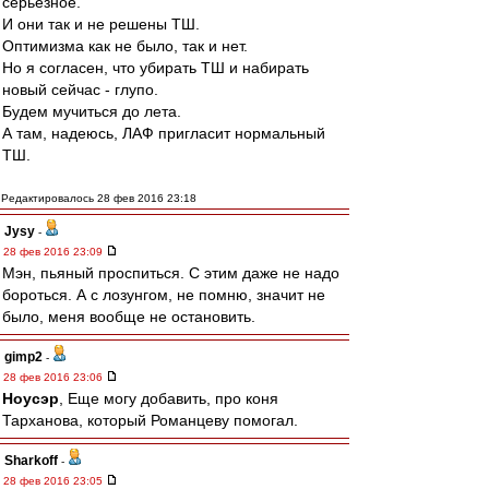
серьезное.
И они так и не решены ТШ.
Оптимизма как не было, так и нет.
Но я согласен, что убирать ТШ и набирать
новый сейчас - глупо.
Будем мучиться до лета.
А там, надеюсь, ЛАФ пригласит нормальный
ТШ.
Редактировалось 28 фев 2016 23:18
Jysy
-
28 фев 2016 23:09
Мэн, пьяный проспиться. С этим даже не надо
бороться. А с лозунгом, не помню, значит не
было, меня вообще не остановить.
gimp2
-
28 фев 2016 23:06
Ноусэр
, Еще могу добавить, про коня
Тарханова, который Романцеву помогал.
Sharkoff
-
28 фев 2016 23:05