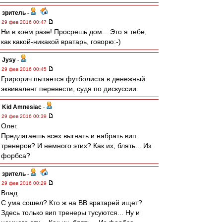
зpитель
-
29 фев 2016 00:47
Ни в коем разе! Просрешь дом... Это я тебе,
как какой-никакой вратарь, говорю:-)
Jysy
-
29 фев 2016 00:45
Грирорич пытается футболиста в денежный
эквивалент перевести, судя по дискуссии.
Kid Amnesiac
-
29 фев 2016 00:39
Олег.
Предлагаешь всех выгнать и набрать вип
тренеров? И немного этих? Как их, блять... Из
форбса?
зpитель
-
29 фев 2016 00:29
Влад.
С ума сошел? Кто ж на ВВ вратарей ищет?
Здесь только вип тренеры тусуются... Ну и