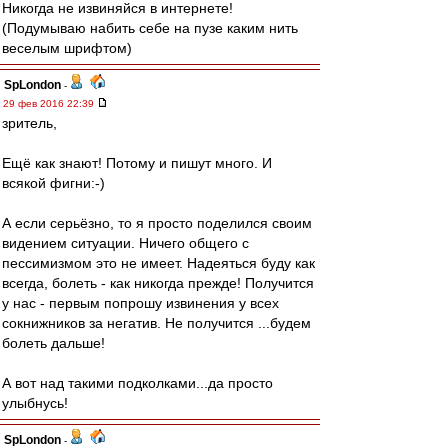
Никогда не извиняйся в интернете!
(Подумываю набить себе на пузе каким нить
веселым шрифтом)
SpLondon
-
29 фев 2016 22:39
зритель,
Ещё как знают! Потому и пишут много. И
всякой фигни:-)
А если серьёзно, то я просто поделился своим
видением ситуации. Ничего общего с
пессимизмом это не имеет. Надеяться буду как
всегда, болеть - как никогда прежде! Получится
у нас - первым попрошу извинения у всех
сокнижников за негатив. Не получится ...будем
болеть дальше!
А вот над такими подколками...да просто
улыбнусь!
SpLondon
-