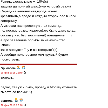
Рыжиков,остальные +- 10%(с)
защита да полный швах(уже который сезон)
Середина непонятная,вроде может
креативить,а вроде и каждый второй пас в ноги
сопернику.
А уж если нас пресенгуют,так команда
полностью,разваливается(это было даже когда
состав у нас был посильней) нападение..... :(
а про заявление борьбы за чемпионство
:shock:
как в анекдоте "ну и вы говорите"(с)
А вообще поле ровное мяч круглый,будем
посмотреть.
SpLondon
-
29 фев 2016 22:49
зритель,
ладно, так уж и быть, проеду в Москву отмечать
вместе со всеми! :-)
зpитель
-
29 фев 2016 22:46