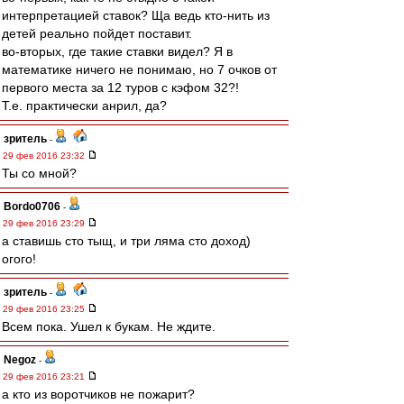
интерпретацией ставок? Ща ведь кто-нить из
детей реально пойдет поставит.
во-вторых, где такие ставки видел? Я в
математике ничего не понимаю, но 7 очков от
первого места за 12 туров с кэфом 32?!
Т.е. практически анрил, да?
зpитель
-
29 фев 2016 23:32
Ты со мной?
Bordo0706
-
29 фев 2016 23:29
а ставишь сто тыщ, и три ляма сто доход)
огого!
зpитель
-
29 фев 2016 23:25
Всем пока. Ушел к букам. Не ждите.
Negoz
-
29 фев 2016 23:21
а кто из воротчиков не пожарит?