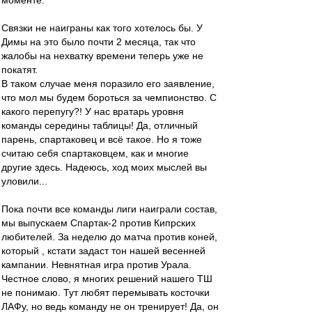
моменте.
Связки не наиграны как того хотелось бы. У
Димы на это было почти 2 месяца, так что
жалобы на нехватку времени теперь уже не
покатят.
В таком случае меня поразило его заявление,
что мол мы будем бороться за чемпионство. С
какого перепугу?! У нас вратарь уровня
команды середины таблицы! Да, отличный
парень, спартаковец и всё такое. Но я тоже
считаю себя спартаковцем, как и многие
другие здесь. Надеюсь, ход моих мыслей вы
уловили...
Пока почти все команды лиги наиграли состав,
мы выпускаем Спартак-2 против Кипрских
любителей. За неделю до матча против коней,
который , кстати задаст тон нашей весенней
кампании. Невнятная игра против Урала.
Честное слово, я многих решений нашего ТШ
не понимаю. Тут любят перемывать косточки
ЛАФу, но ведь команду не он тренирует! Да, он