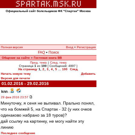
Официальный сайт болельщиков ФК "Спартак" Москва
Полная версия
Вход
•
Регистрация
FAQ
•
Поиск
Общение на сайте
Гостевая книга ВВ
»
Пред. тема
|
След. тема
Страница
1
из
100
[ Сообщений: 4997 ]
На страницу
1
,
2
,
3
,
4
,
5
...
100
След.
Начать новую тему
Добавить
Версия для печати
01.02.2016 - 29.02.2016
knn
-
29 фев 2016 23:57
Минуточку, я сеня не выпивал. Прально понял,
что на бомжей 5, на Спартак - 32 (у них очков
одинаково набрано за 18 туров)?
дай ссылку на картинку, не могу найти эту
линию
Последнее сообщение