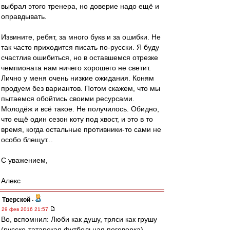
выбрал этого тренера, но доверие надо ещё и
оправдывать.
Извините, ребят, за много букв и за ошибки. Не
так часто приходится писать по-русски. Я буду
счастлив ошибиться, но в оставшемся отрезке
чемпионата нам ничего хорошего не светит.
Лично у меня очень низкие ожидания. Коням
продуем без вариантов. Потом скажем, что мы
пытаемся обойтись своими ресурсами.
Молодёж и всё такое. Не получилось. Обидно,
что ещё один сезон коту под хвост, и это в то
время, когда остальные противники-то сами не
особо блещут...
С уважением,
Алекс
Тверской
-
29 фев 2016 21:57
Во, вспомнил: Люби как душу, тряси как грушу
(русско-татарская футбольная поговорка)