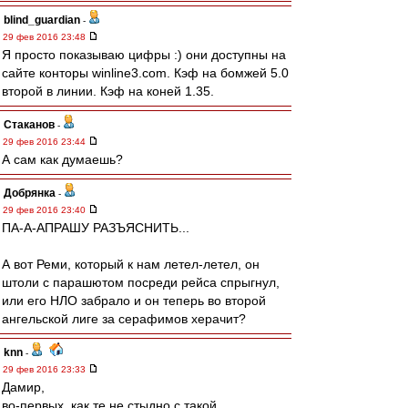
blind_guardian
-
29 фев 2016 23:48
Я просто показываю цифры :) они доступны на
сайте конторы winline3.com. Кэф на бомжей 5.0
второй в линии. Кэф на коней 1.35.
Cтаканов
-
29 фев 2016 23:44
А сам как думаешь?
Добрянка
-
29 фев 2016 23:40
ПА-А-АПРАШУ РАЗЪЯСНИТЬ...
А вот Реми, который к нам летел-летел, он
штоли с парашютом посреди рейса спрыгнул,
или его НЛО забрало и он теперь во второй
ангельской лиге за серафимов херачит?
knn
-
29 фев 2016 23:33
Дамир,
во-первых, как те не стыдно с такой