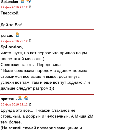
SpLondon
-
29 фев 2016 22:12
Тверской,
Дай-то Бог!
porcus
-
29 фев 2016 22:12
SpLondon
,
чисто шутя, но вот первое что пришло на ум
после такой мессаги :)
Советские газеты. Передовица.
" Всем советским народом в едином порыве
стремимся все выше и выше, достигнуты
успехи вот там, там и еще вот тут,..однако.." и
дальше следует разгром:)))
зpитель
-
29 фев 2016 22:12
Ерунда это все... Никакой Стаканов не
страшный, а добрый и человечный. А Миша 2М
тем более.
(На всякий случай проверил завещание и