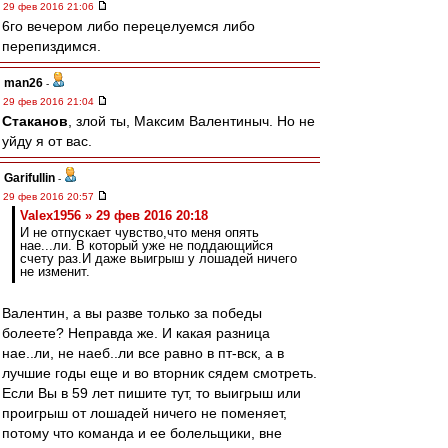
29 фев 2016 21:06
6го вечером либо перецелуемся либо
перепиздимся.
man26
-
29 фев 2016 21:04
Cтаканов
, злой ты, Максим Валентиныч. Но не
уйду я от вас.
Garifullin
-
29 фев 2016 20:57
Valex1956 » 29 фев 2016 20:18
И не отпускает чувство,что меня опять
нае...ли. В который уже не поддающийся
счету раз.И даже выигрыш у лошадей ничего
не изменит.
Валентин, а вы разве только за победы
болеете? Неправда же. И какая разница
нае..ли, не наеб..ли все равно в пт-вск, а в
лучшие годы еще и во вторник сядем смотреть.
Если Вы в 59 лет пишите тут, то выигрыш или
проигрыш от лошадей ничего не поменяет,
потому что команда и ее болельщики, вне