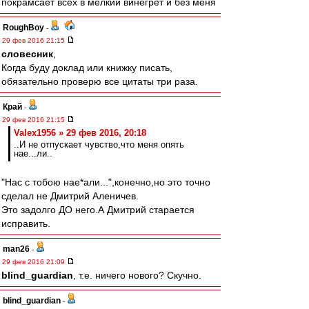
покрамсает всех в мелкий винегрет и без меня
RoughBoy
-
29 фев 2016 21:15
словесник
,
Когда буду доклад или книжку писать,
обязательно проверю все цитаты три раза.
Край
-
29 фев 2016 21:15
Valex1956 » 29 фев 2016, 20:18
..И не отпускает чувство,что меня опять
нае...ли..
"Нас с тобою нае*али...",конечно,но это точно
сделал не Дмитрий Аленичев.
Это задолго ДО него.А Дмитрий старается
исправить.
man26
-
29 фев 2016 21:09
blind_guardian
, т.е. ничего нового? Скучно.
blind_guardian
-