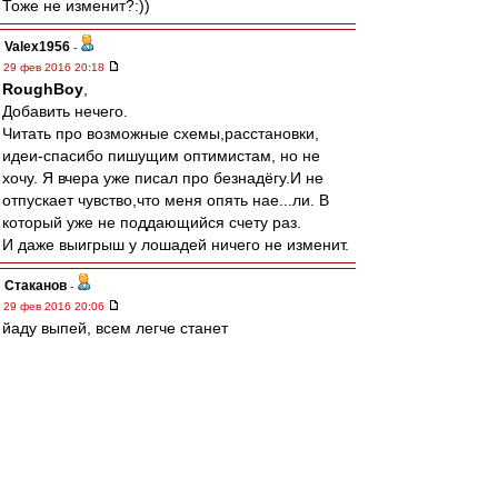
Тоже не изменит?:))
Valex1956
-
29 фев 2016 20:18
RoughBoy
,
Добавить нечего.
Читать про возможные схемы,расстановки,
идеи-спасибо пишущим оптимистам, но не
хочу. Я вчера уже писал про безнадёгу.И не
отпускает чувство,что меня опять нае...ли. В
который уже не поддающийся счету раз.
И даже выигрыш у лошадей ничего не изменит.
Cтаканов
-
29 фев 2016 20:06
йаду выпей, всем легче станет
=
"не с кем в реале поделица" не значит гадить в
общем доме
лео22
-
29 фев 2016 20:06
Интересный все таки у нас народ. Маститым