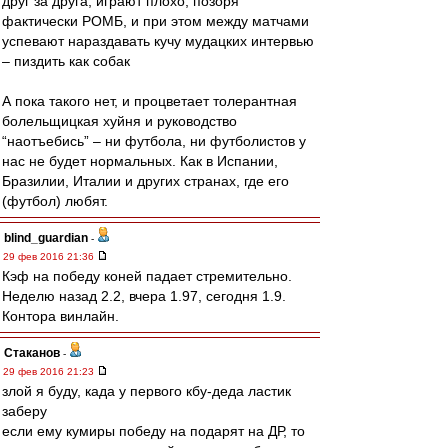
друг за друга, играют плохо, позоря
фактически РОМБ, и при этом между матчами
успевают нараздавать кучу мудацких интервью
– пиздить как собак
А пока такого нет, и процветает толерантная
болельщицкая хуйня и руководство
“наотъебись” – ни футбола, ни футболистов у
нас не будет нормальных. Как в Испании,
Бразилии, Италии и других странах, где его
(футбол) любят.
blind_guardian
-
29 фев 2016 21:36
Кэф на победу коней падает стремительно.
Неделю назад 2.2, вчера 1.97, сегодня 1.9.
Контора винлайн.
Cтаканов
-
29 фев 2016 21:23
злой я буду, када у первого кбу-деда ластик
заберу
если ему кумиры победу на подарят на ДР, то