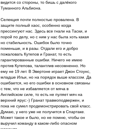
видится со стороны, то бишь с далёкого
Туманного Альбиона.
Селекция почти полностью провалена. В
защите полный хаос, особенно когда
прессингуют нас. Здесь все гнали на Таски, и
порой по делу, но с ним у нас была хоть какая
но стабильность. Ошибок было точно
поменьше, и в разы. Отдали его и добро
пожаловать Кутепов и Гранат, то есть
гарантированные ошибки. Ничего не имею
против Кутепова, талантлив несомненно. Но
ему не 19 лет. В Эвертоне играет Джон Стоунс,
младше Ильи, но на порядок выше классом. Да
ошибается, но его ошибки в основном связаны
с тем, что не избавляется от мяча в
Английском силе, то есть не пуляет мяч на
верхний ярус:-) Гранат травмоподвержен, и
пока не сумел продемонстрировать свой класс.
Думаю, у него уже не получится в Спартаке.
Может такое и было, но не помню, чтобы он
выручил команду в каком-либо опасном