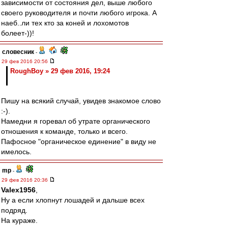
зависимости от состояния дел, выше любого
своего руководителя и почти любого игрока. А
наеб..ли тех кто за коней и лохомотов
болеет-))!
словесник
-
29 фев 2016 20:56
RoughBoy » 29 фев 2016, 19:24
Пишу на всякий случай, увидев знакомое слово
:-).
Намедни я горевал об утрате органического
отношения к команде, только и всего.
Пафосное "органическое единение" в виду не
имелось.
mp
-
29 фев 2016 20:36
Valex1956
,
Ну а если хлопнут лошадей и дальше всех
подряд.
На кураже.