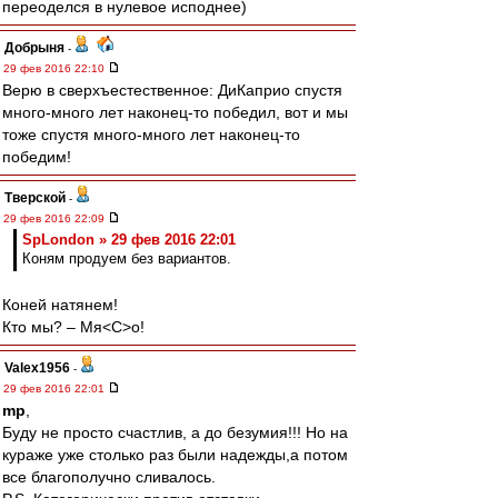
переоделся в нулевое исподнее)
Добрыня
-
29 фев 2016 22:10
Верю в сверхъестественное: ДиКаприо спустя
много-много лет наконец-то победил, вот и мы
тоже спустя много-много лет наконец-то
победим!
Тверской
-
29 фев 2016 22:09
SpLondon » 29 фев 2016 22:01
Коням продуем без вариантов.
Коней натянем!
Кто мы? – Мя<С>о!
Valex1956
-
29 фев 2016 22:01
mp
,
Буду не просто счастлив, а до безумия!!! Но на
кураже уже столько раз были надежды,а потом
все благополучно сливалось.