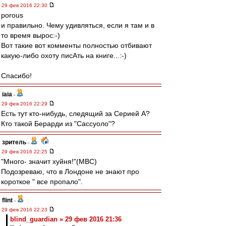
29 фев 2016 22:30
porous
и правильно. Чему удивляться, если я там и в
то время вырос:-)
Вот такие вот комменты полностью отбивают
какую-либо охотy писАть на книге...:-)
Спасибо!
iaia
-
29 фев 2016 22:29
Есть тут кто-нибудь, следящий за Серией А?
Кто такой Берарди из "Сассуоло"?
зpитель
-
29 фев 2016 22:25
"Много- значит хуйня!"(МВС)
Подозреваю, что в Лондоне не знают про
короткое " все пропало".
flint
-
29 фев 2016 22:23
blind_guardian » 29 фев 2016 21:36