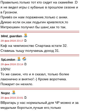
Правильно,только тот кто сидит на скамейке :D
я не видел игры с кубанью в прошлом сезоне и
в Грозном.
Привёз он нам поражение,только с анжи.
Думаю если он,как лодыгин кривлялся,то
Митрюшкин получил бы шанс,как то так.
blind_guardian
-
29 фев 2016 23:17
Кэф на чемпионство Спартака кстати 32.
Ставишь тыщу получаешь доход 31.
SpLondon
-
29 фев 2016 23:14
100%!
То же самое, что и я сказал, только более
лаконично и внятно!:-) Кроме воротчика.
Пожарит он нехило.
Negoz
-
29 фев 2016 23:01
ВВратарь у нас нормальный,для ЧР можно и за
медальки бороться,лучше его,только