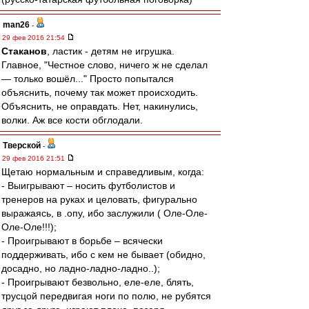
man26
-
29 фев 2016 21:54
Cтаканов
, ластик - детям не игрушка.
Главное, "Честное слово, ничего ж не сделал
— только вошёл..." Просто попытался
объяснить, почему так может происходить.
Объяснить, не оправдать. Нет, накинулись,
волки. Аж все кости обглодали.
Тверской
-
29 фев 2016 21:51
Щетаю нормальным и справедливым, когда:
- Выигрывают – носить футболистов и
тренеров на руках и целовать, фигурально
выражаясь, в .опу, ибо заслужили ( Оле-Оле-
Оле-Оле!!!);
- Проигрывают в борьбе – всячески
поддерживать, ибо с кем не бывает (обидно,
досадно, но ладно-ладно-ладно..);
- Проигрывают безвольно, еле-еле, блять,
трусцой передвигая ноги по полю, не рубятся