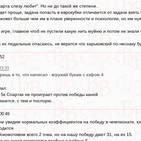
арта слезу любит". Но не до такой же степени..
удет проще, задача попасть в еврокубки отличается от задачи взять
 может больше чем им в плане уверенности и психологии, но им нуж
й игре, главное чтоб не пустили какую нить муйню и потом не знали
и их педальные опасаюсь, не верится что харьковский по-чеснаку бу
:52
23:35
ришь в то, что написал - вгружай букам с кэфом 4.
лал.
ь 5к Спартак не проиграет против победы каней
кнется, с тем и поспорю.
00:49
 не увидим нормальных коэффициентов на победу в чемпионате, кэф
одится.
комотивом всего 2 очка, но на нашу победу дают 31, на их 15.
 же очков котируются вообще в районе 5.