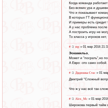
Когда команда работает
Без всяких ура и душевн
Что и показывают команд
В которых ГТ функционал
И примеры есть средит 
А у нас проблема после 
А построить игру не могу
То класса у игроков нет,
#
mp
» 01 мар 2016 21:3
Эскамильо
,
Может и "посрать",но по
А Евро -это само собой.
#
Дядюшка Стас
» 01 ма
Дмитрий "Сложный вопр
Что ж у нас всё так сло
#
Alex_Mc
» 01 мар 2016
Широкова первый тайм 