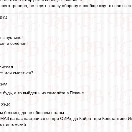
шего тренера, не верят в нашу оборону и вообще ждут от нас всего
0:04
ы в пустыне!
кая и солёная!
ислал...
ься или смеяться?
3:56
е будь, а то выйдешь из самолёта в Пекине.
 23:49
им бельмы, да не обосрем штаны.
МАЗ на нас настраивался при ОИРе, да Кайрат при Константине И
оттингемский