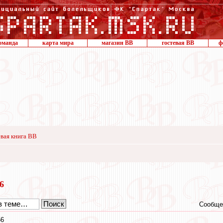
оманда
карта мира
магазин ВВ
гостевая ВВ
ф
вая книга ВВ
16
Сообще
56