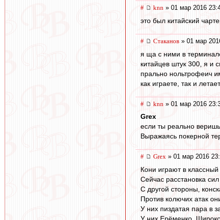
#
knn
» 01 мар 2016 23:
это был китайский чарт
#
Cтаканов
» 01 мар 201
я ща с ними в терминал
китайцев штук 300, я и 
прально нольтрофеич им
как играете, так и летае
#
knn
» 01 мар 2016 23:
Grex
если ты реально веришь 
Выражаясь покерной тер
#
Grex
» 01 мар 2016 23
Кони играют в классный
Сейчас расстановка сил
С другой стороны, конск
Против колючих атак он
У них пиздатая пара в 
У них Ерёменко. Широко