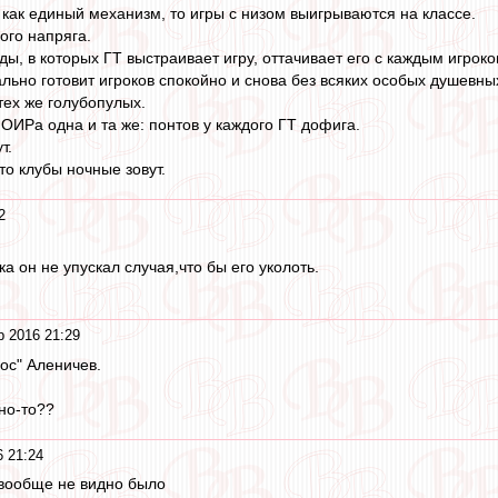
 как единый механизм, то игры с низом выигрываются на классе.
ого напряга.
ы, в которых ГТ выстраивает игру, оттачивает его с каждым игроко
ьно готовит игроков спокойно и снова без всяких особых душевных
тех же голубопулых.
ОИРа одна и та же: понтов у каждого ГТ дофига.
т.
 то клубы ночные зовут.
2
ка он не упускал случая,что бы его уколоть.
р 2016 21:29
ос" Аленичев.
жно-то??
 21:24
вообще не видно было