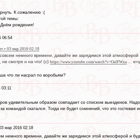
рнуть. К сожалению :(
той темы:
с Днём рождения!
 06:54
er » 03 мар 2016 02:18
совсем немного времени, давайте же зарядимся этой атмосферой и
 не смотря н на что! (с)
https://www.youtube.com/watch?v=OalFWxa
... e=
ша что ли насрал по воробьям?
 03:11
ров удивительным образом совпадает со списком выездюков. Надо н
р за командой скатался. Тогда не будет сомнений, что это гостева
03 мар 2016 02:18
ем немного времени, давайте же зарядимся этой атмосферой и буде