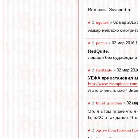
Источник: Sovsport.ru
#
ogonek
» 02 мар 2016 
Амкар неплохо смотрит
#
porcus
» 02 мар 2016 1
RedQuite
,
лошади без судафеда и 
#
RedQuite
» 02 мар 201
УЕФА приостановил а
http://www.championat.com/f
А это очень плохо? Знае
#
blind_guardian
» 02 ма
Это я в том плане что 
Б, БЖС и так далее. Чт
#
Артем from Нижний Но