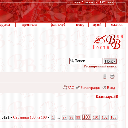
орумы
прогнозы
фан-клуб
юмор
музей
ссылки
Расширенный поиск
FAQ
Регистрация
Вход
Календарь ВВ
100
 5121 •
Страница
100
из
103
•
1
...
97
98
99
101
102
103