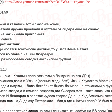
(с)
https://www.youtube.com/watch?v=OalFWxa ... e=youtu.be
01:50
чки и казалось вот и сказочке конец,
ватели дружно проебали и отстали от лидера ещё на очочко.
не как никогда прикольная.
 чудеса.
рёт как танк.
и носятся тонконогие дохляки,то у Вест Хема в атаке
ров во главе с нашим Людоедом.
и разнообразен сегодня английский футбол.
1:13
 - ака - Ксюшин папа зажигали в Лондоне на его ДР-))
аканова,васю и Уткина(разные люди,бля!),Игги и Крупского,Мосфи
дом сидели, ...Вова Декабрист Джека Дэниэла не стаканами,а фуж
ысле звезда,а в смысле возраста,ага.Склероз,мля....хотя знаю .что
если.И Леонардо в воротах чудеса творил.Да,еще Кид Амнезиак чет
да помню,Андрюху Питерского ...бля,а где ж Катин папа? "А был л
зно попросить админов на один день закрыть доступ на ВВ всем "н