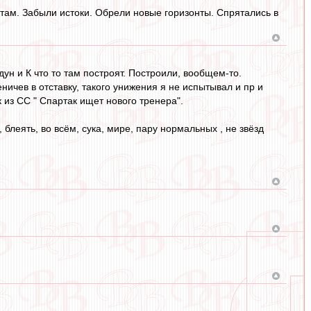
ртам. Забыли истоки. Обрели новые горизонты. Спрятались в
ун и К что то там построят. Построили, вообщем-то.
чев в отставку, такого унижения я не испытывал и пр и
к из СС " Спартак ищет нового тренера".
блеять, во всём, сука, мире, пару нормальных , не звёзд