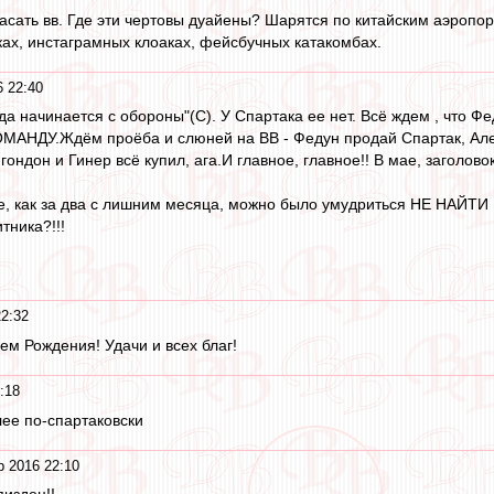
пасать вв. Где эти чертовы дуайены? Шарятся по китайским аэропо
х, инстаграмных клоаках, фейсбучных катакомбах.
 22:40
 начинается с обороны"(С). У Спартака ее нет. Всё ждем , что Фед
ОМАНДУ.Ждём проёба и слюней на ВВ - Федун продай Спартак, Алени
 гондон и Гинер всё купил, ага.И главное, главное!! В мае, заголово
, как за два с лишним месяца, можно было умудриться НЕ НАЙТИ , 
тника?!!!
2:32
ем Рождения! Удачи и всех благ!
:18
лее по-спартаковски
р 2016 22:10