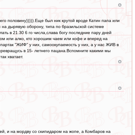
его половину))))).Еще был ник крутой вроде Катин папа или
я на дырявую оборону, типа по бразильской системе
ать в 21.30 6 го числа,слава богу последние пару дней
вом или алко, кто хорошим чаем или кофе и вперед на
артак "ЖИФ" у них, самоокупаемость у них, а у нас ЖИВ в
ь превращусь в 15- летнего пацана.Вспомните какими мы
так хватает.
ей, и на мордву со скипидаром на жопе, а Комбаров на