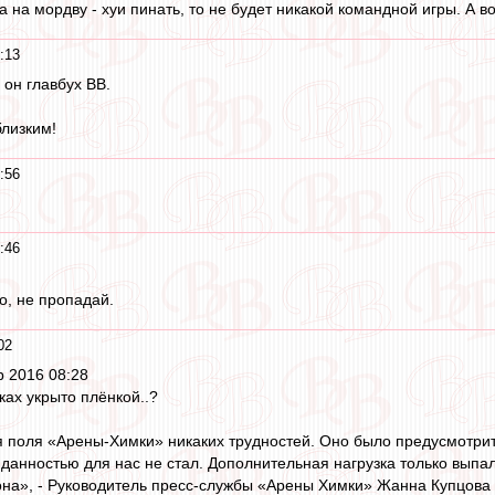
 на мордву - хуи пинать, то не будет никакой командной игры. А в
:13
 он главбух ВВ.
близким!
:56
:46
о, не пропадай.
02
р 2016 08:28
ках укрыто плёнкой..?
я поля «Арены-Химки» никаких трудностей. Оно было предусмотри
данностью для нас не стал. Дополнительная нагрузка только выпа
она», - Руководитель пресс-службы «Арены Химки» Жанна Купцова