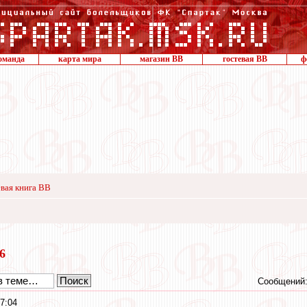
оманда
карта мира
магазин ВВ
гостевая ВВ
ф
вая книга ВВ
16
Сообщений:
7:04