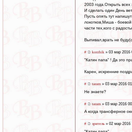
2003 года.Открыть всех
И сделать один День ве
Пусть опять тут напишу
локотков,Миша - боевой
части тех,кого с радость
Выпивал,врать не буду(с)
#
korzhik
» 03 мар 2016 
"Катин папа" ! Да это п
Карен, искренние поздр
#
taram
» 03 мар 2016 01
Не знаете?
#
taram
» 03 мар 2016 00
А когда трансферное ок
#
зpитель
» 02 мар 2016 
"Катин папа"