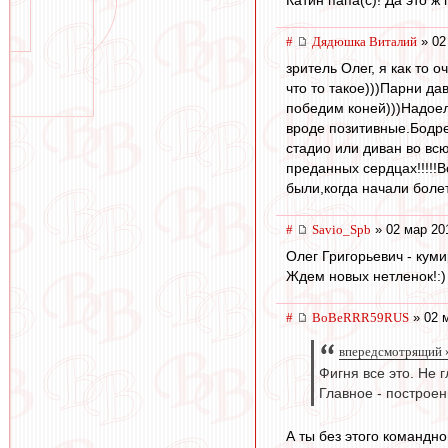
Катин папа(с)! Да это ж 
#
Дядюшка Виталий
» 02
зpитель Олег, я как то 
что то такое)))Парни д
победим коней)))Надоело
вроде позитивные.Бодре
стадио или диван во вс
преданных сердцах!!!!!В
были,когда начали болет
#
Savio_Spb
» 02 мар 20
Олег Григорьевич - куми
Ждем новых нетленок!:)
#
BoBeRRR59RUS
» 02 
впередсмотрящий »
Фигня все это. Не 
Главное - построе
А ты без этого командн