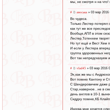
мы, не смотря н на что! 
#
авоська
» 03 мар 2016 
Во чудеса.
Только Лестер потерял о
как тут же все преследо
Вообще,АПЛ в этом сезо
Лестер,Тотенхем творят
Но тут ещё и Вест Хем п
И если у Лестера вперед
группа здоровенных нег
Вот так непредсказуем 
#
vlad45
» 03 мар 2016 0
Эх,как же мы с Андрюхой
Вот помню Кантону и Ст
С Шендеровичем даже ря
Стар,наверное...не в см
день англов в 10-1 вын
Сиддху помню,КБ Клайпе
Иногда мне хочется сле