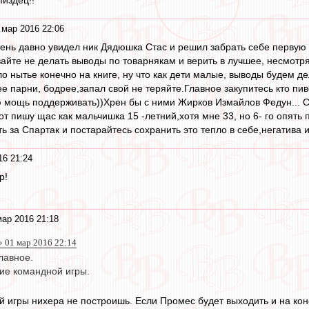
пиздец!!
 мар 2016 22:06
очень давно увидел ник Дядюшка Стас и решил забрать себе первую 
авайте не делать выводы по товарнякам и верить в лучшее, несмотр
 нытье конечно на книге, ну что как дети малые, выводы будем дел
е парни, бодрее,запал свой не теряйте.Главное закупитесь кто пи
ю мощь поддерживать))Хрен бы с ними Жирков Измайлов Федун... Сп
от пишу щас как мальчишка 15 -летний,хотя мне 33, но 6- го опят
ь за Спартак и постарайтесь сохранить это тепло в себе,негатива и
16 21:24
р!
мар 2016 21:18
 01 мар 2016 22:14
главное.
ние командной игры.
ой игры нихера не построишь. Если Промес будет выходить и на кон