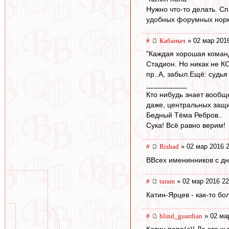
Нужно что-то делать. С
удобных форумных норка
#
Кабаныч
» 02 мар 2016
"Каждая хорошая команда
Стадион. Но никак не К
пр..А, забыл.Ещё: судья
__________
Кто нибудь знает вообще
даже, центральных защи
Бедный Тёма Ребров..
Сука! Всё равно верим!
#
Rishad
» 02 мар 2016 2
ВВсех именинников с дн
#
taram
» 02 мар 2016 22
Катин-Ярцев - как-то бо
#
blind_guardian
» 02 ма