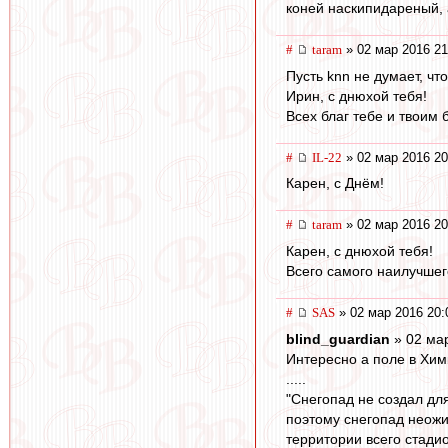
коней наскипидареный, а
#
taram
» 02 мар 2016 21
Пусть knn не думает, что
Ирин, с днюхой тебя!
Всех благ тебе и твоим 
#
IL-22
» 02 мар 2016 20
Карен, с Днём!
#
taram
» 02 мар 2016 20
Карен, с днюхой тебя!
Всего самого наилучшег
#
SAS
» 02 мар 2016 20:
blind_guardian
» 02 ма
Интересно а поле в Хим
.....
"Снегопад не создал дл
поэтому снегопад неожи
территории всего стади