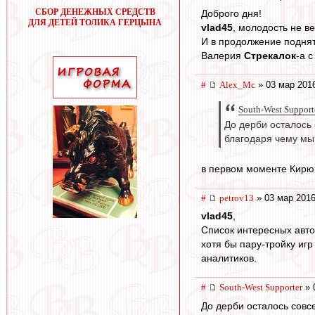
СБОР ДЕНЕЖНЫХ СРЕДСТВ
Доброго дня!
ДЛЯ ДЕТЕЙ ТОЛИКА ГЕРЦЫНА
vlad45
, молодость не ве
И в продолжение подня
Валерия
Стрекалок
-а 
#
Alex_Mc
» 03 мар 2016
South-West Support
До дерби осталось 
благодаря чему мы,
в первом моменте Кирю
#
petrov13
» 03 мар 2016
vlad45
,
Список интересных авто
хотя бы пару-тройку иг
аналитиков.
#
South-West Supporter
» 
До дерби осталось совс