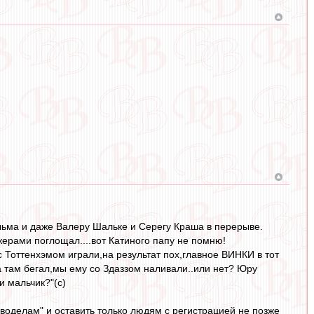
льма и даже Валеру Шальке и Серегу Краша в перерыве.
ерами поглощал....вот Катиного папу не помню!
 с Тоттенхэмом играли,на результат пох,главное ВИНКИ в тот
а там бегал,мы ему со Здаззом наливали..или нет? Юру
и мальчик?"(с)
оводелам" и оставить только людям с регистрацией не позже