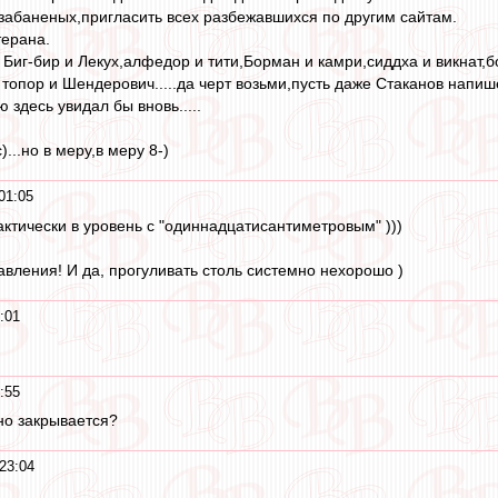
 забаненых,пригласить всех разбежавшихся по другим сайтам.
терана.
т Биг-бир и Лекух,алфедор и тити,Борман и камри,сиддха и викнат,
 топор и Шендерович.....да черт возьми,пусть даже Стаканов напи
ю здесь увидал бы вновь.....
...но в меру,в меру 8-)
01:05
рактически в уровень с "одиннадцатисантиметровым" )))
авления! И да, прогуливать столь системно нехорошо )
:01
:55
но закрывается?
23:04