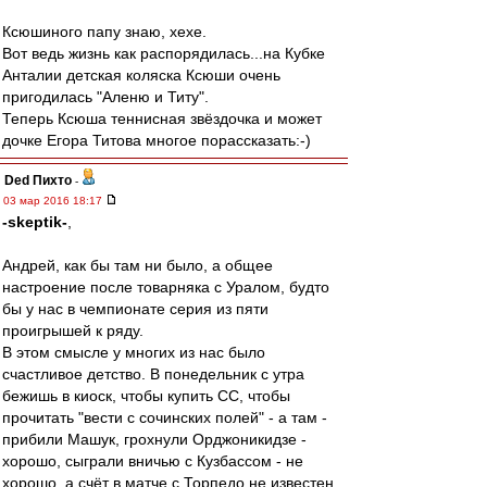
Ксюшиного папу знаю, хехе.
Вот ведь жизнь как распорядилась...на Кубке
Анталии детская коляска Ксюши очень
пригодилась "Аленю и Титу".
Теперь Ксюша теннисная звёздочка и может
дочке Егора Титова многое порассказать:-)
Ded Пихто
-
03 мар 2016 18:17
-skeptik-
,
Андрей, как бы там ни было, а общее
настроение после товарняка с Уралом, будто
бы у нас в чемпионате серия из пяти
проигрышей к ряду.
В этом смысле у многих из нас было
счастливое детство. В понедельник с утра
бежишь в киоск, чтобы купить СС, чтобы
прочитать "вести с сочинских полей" - а там -
прибили Машук, грохнули Орджоникидзе -
хорошо, сыграли вничью с Кузбассом - не
хорошо, а счёт в матче с Торпедо не известен,