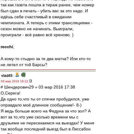
так как газета пошла в тираж ранее, чем номер
был сдан в печать - убить вас за это надо. И
идёшь себе счастливый в ожидании
чемпионата. А теперь с этими трансляциями -
сезон можно не начинать. Выиграли,
проиграли - всё равно всё хреново. )
recchi
,
А кому-то стыдно за те два матча? Или кто-то
не летел от той Барсы?
vlad45
-
03 мар 2016 18:12
# Шендерович29 » 03 мар 2016 17:38
О,Серега!
Да одно то,что ты от спячки пробудился, уже
оправдало моё длинное сообщение!- 8-)
Я ведь больше всего на Федуна за что зол? А
вот за то,что уже сколько времени мы с
друзьями не пересекаемся на выездах! У меня
так вообще последний выезд был в Лиссабон