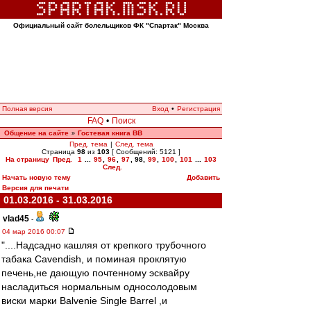
Официальный сайт болельщиков ФК "Спартак" Москва
Полная версия
Вход
•
Регистрация
FAQ
•
Поиск
Общение на сайте
Гостевая книга ВВ
»
Пред. тема
|
След. тема
Страница
98
из
103
[ Сообщений: 5121 ]
На страницу
Пред.
1
...
95
,
96
,
97
,
98
,
99
,
100
,
101
...
103
След.
Начать новую тему
Добавить
Версия для печати
01.03.2016 - 31.03.2016
vlad45
-
04 мар 2016 00:07
"....Надсадно кашляя от крепкого трубочного
табака Cavendish, и поминая проклятую
печень,не дающую почтенному эсквайру
насладиться нормальным односолодовым
виски марки Balvenie Single Barrel ,и