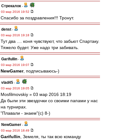
Стрекалок
-
03 мар 2016 19:52
Спасибо за поздравления!!! Тронут.
denst
-
03 мар 2016 19:18
Тут два .... коня чувствуют, что забьют Спартаку.
Тяжело будет. Уже надо три забивать.
Garifullin
-
03 мар 2016 19:07
NewGamer
, подписываюсь-)
vlad45
-
03 мар 2016 19:05
Mosfilmovskiy » 03 мар 2016 18:19
Да были эти звездочки со своими папами у нас
на турнирах.
"Плавали - знаем"(с) 8-)
NewGamer
-
03 мар 2016 18:49
Garifullin
, Земеля, ты так всю команду