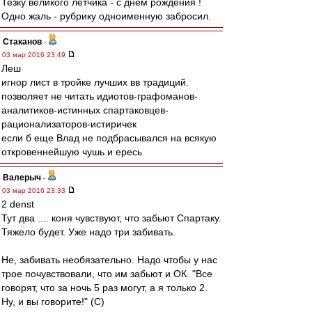
Тезку великого летчика - с днем рождения !
Одно жаль - рубрику одноименную забросил.
Cтаканов
-
03 мар 2016 23:49
Леш
игнор лист в тройке лучших вв традиций.
позволяет не читать идиотов-графоманов-
аналитиков-истинных спартаковцев-
рационализаторов-истиричек
если б еще Влад не подбрасывался на всякую
откровеннейшую чушь и ересь
Валерыч
-
03 мар 2016 23:33
2 denst
Тут два .... коня чувствуют, что забьют Спартаку.
Тяжело будет. Уже надо три забивать.
Не, забивать необязательно. Надо чтобы у нас
трое почувствовали, что им забьют и ОК. "Все
говорят, что за ночь 5 раз могут, а я только 2.
Ну, и вы говорите!" (С)