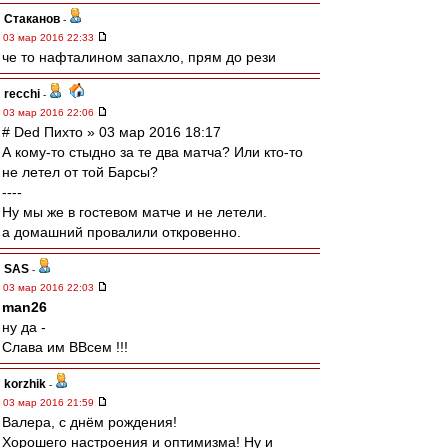
Cтаканов
-
03 мар 2016 22:33
че то нафталином запахло, прям до рези
recchi
-
03 мар 2016 22:06
# Ded Пихто » 03 мар 2016 18:17
А кому-то стыдно за те два матча? Или кто-то
не летел от той Барсы?
----
Ну мы же в гостевом матче и не летели.
а домашний провалили откровенно.
SAS
-
03 мар 2016 22:03
man26
ну да -
Слава им ВВсем !!!
korzhik
-
03 мар 2016 21:59
Валера, с днём рождения!
Хорошего настроения и оптимизма! Ну и