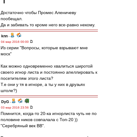
Достаточно чтобы Промес Аленичеву
пообещал.
Да и забивать то кроме него все-равно некому.
knn
-
04 мар 2016 00:00
Из серии "Вопросы, которые взрывают мне
моск"
Как можно одновременно хвалиться широтой
своего игнор листа и постоянно апеллировать к
посетителям этого листа?
Т.е они у тя в игноре, а ты у них в друзьях
штоле?)
DyG
-
03 мар 2016 23:56
Помнится, когда-то 20-ка игнорлиста чуть не по
половине ников совпалала с Топ-20 ))
"Серебряный век ВВ".