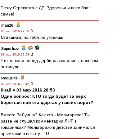
Тёзку Стрекалка с ДР! Здоровья и всех благ
семье!
man26
-
03 мар 2016 22:58
Cтаканов
, на тебя не угодишь.
Superfuzz
-
03 мар 2016 22:53
Что-то кони перед дерби развонялись, навозом
потянуло.
RedQuite
-
03 мар 2016 22:42
Край » 03 мар 2016 20:53
Один вопрос: КТО тогда будет за верх
бороться при стандартах у наших ворот?
Вместо ЗеЛуиша? Как кто - Мельгарехо! Ты
разве не слушал комментарии ЛФТ в
товарняках? Мельгарехо в детстве занимался
прыжками в высоту... :D