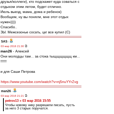
друзья/коллеги), кто подскажет куда соваться с
отдыхом этим летом, будет отлично.
Июль выезд, мама, дома и ребенок)
Вообщем, ну вы поняли, мне этот отдых
нужен))))
Спасибо..
ЗЫ. Межсезонье сосать, цкг все купил (С)
SAS
-
03 мар 2016 21:30
man26
- Алексей
Они молодцы там... за стока тыщщщщщщ км...
!!!!!!
и для Саши Петрова
https://www.youtube.com/watch?v=nj5nuYYrZvg
man26
-
03 мар 2016 21:21
petrov13 » 03 мар 2016 15:55
Чтобы новому нику разрешили писать, пусть
за него 3 старых поручатся.