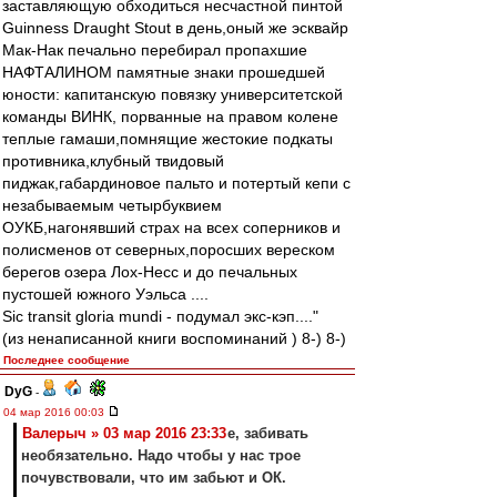
заставляющую обходиться несчастной пинтой
Guinness Draught Stout в день,оный же эсквайр
Мак-Нак печально перебирал пропахшие
НАФТАЛИНОМ памятные знаки прошедшей
юности: капитанскую повязку университетской
команды ВИНК, порванные на правом колене
теплые гамаши,помнящие жестокие подкаты
противника,клубный твидовый
пиджак,габардиновое пальто и потертый кепи с
незабываемым четырбуквием
ОУКБ,нагонявший страх на всех соперников и
полисменов от северных,поросших вереском
берегов озера Лох-Несс и до печальных
пустошей южного Уэльса ....
Sic transit gloria mundi - подумал экс-кэп...."
(из ненаписанной книги воспоминаний ) 8-) 8-)
Последнее сообщение
DyG
-
04 мар 2016 00:03
Валерыч » 03 мар 2016 23:33
е, забивать
необязательно. Надо чтобы у нас трое
почувствовали, что им забьют и ОК.