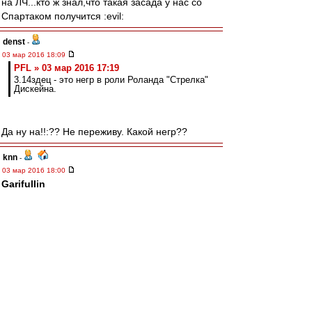
на ЛЧ...кто ж знал,что такая засада у нас со
Спартаком получится :evil:
denst
-
03 мар 2016 18:09
PFL » 03 мар 2016 17:19
3.14здец - это негр в роли Роланда "Стрелка"
Дискейна.
Да ну на!!:?? Не переживу. Какой негр??
knn
-
03 мар 2016 18:00
Garifullin
скока в Уфе стоит банка твоего меда в евро?)
готов отправить эквивалент через контакт, если
по итогам этого сезона Кутепов перейдет в
Баварию))
irod sm
-
03 мар 2016 17:58
Критерий только один.