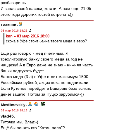
разбазаришь.
И запас своей пасеки, кстати. А нам еще 21.05
этого года дорогих гостей встречать))
Garifullin
-
03 мар 2016 18:21
knn » 03 мар 2016 18:00
скока в Уфе стоит банка твоего меда в евро?
Еще раз говорю - мед пчелиный. Я
трехлитровую банку своего меда за год не
наццежу! А в Евро даже не знаю - нижняя часть
банки подтухать будет.
Банка меда (3 л) в Уфе стоит максимум 1500
Российских рублей, акциз пока не поднимали.
Если Кутепов перейдет в Баварию безо всяких
денег зашлю. Потом за Пуцко зарубимся-))
Mosfilmovskiy
-
03 мар 2016 18:19
vlad45
,
Туточки мы, Влад:-)
Ещё бы понять кто "Катин папа"?