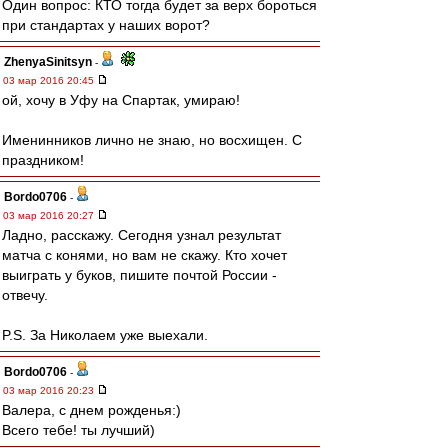
Один вопрос: КТО тогда будет за верх бороться
при стандартах у наших ворот?
ZhenyaSinitsyn
-
03 мар 2016 20:45
ой, хочу в Уфу на Спартак, умираю!
Именинников лично не знаю, но восхищен. С
праздником!
Bordo0706
-
03 мар 2016 20:27
Ладно, расскажу. Сегодня узнал результат
матча с конями, но вам не скажу. Кто хочет
выиграть у буков, пишите почтой России -
отвечу.
P.S. За Николаем уже выехали.
Bordo0706
-
03 мар 2016 20:23
Валера, с днем рожденья:)
Всего тебе! ты лучший)