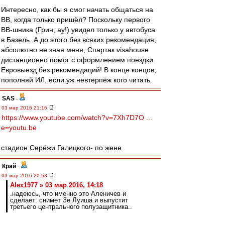
Интересно, как бы я смог начать общаться на
ВВ, когда только пришёл? Поскольку первого
ВВ-шника (Грин, ау!) увидел только у автобуса
в Базель. А до этого без всяких рекомендация,
абсолютно не зная меня, Спартак visahouse
дистанционно помог с оформлением поездки.
Евровыезд без рекомендаций! В конце концов,
пополняй ИЛ, если уж невтерпёж кого читать.
SAS
-
03 мар 2016 21:16
https://www.youtube.com/watch?v=7Xh7D7O ...
e=youtu.be
стадион Серёжи Галицкого- по жене
Край
-
03 мар 2016 20:53
Alex1977 » 03 мар 2016, 14:18
.надеюсь, что именно это Аленичев и
сделает: снимет Зе Луиша и выпустит
третьего центрального полузащитника..