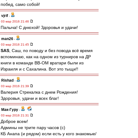
побед, само собой!
vjrif
-
03 мар 2016 21:46
Палыча! С днюхой! Здоровья и удачи!
man26
-
03 мар 2016 21:45
SAS
, Саш, по поводу и без повода всё время
вспоминаю, как на одном из турниров на ДР
книги в команде ВВ-ОМ вратари были из
Израиля и с Сахалина. Вот это тыщи!!
Rishad
-
03 мар 2016 21:39
Валерия Стрекалка с днем Рождения!
Здоровья, удачи и всех благ!
Мак-Гуру
-
03 мар 2016 21:31
Доброе всем!
Админы не трите пару часов (с)
КБ Анапа (и рядом) если есть у кого знакомые/