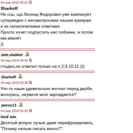
04 мар 2016 09:42
Sharkoff
Не ссы, ща Леонид Федорович уже компанует
супервидео с мегавопросами нашим кумирам
и их галактическими ответами.
Просто хочет подпустить нас поближе, а потом
как рванёт.
))
alek.vladimir
-
04 мар 2016 09:38
стыдно,но ответил только на п.2,9,10,11 )))
Sharkoff
-
04 мар 2016 09:38
Что-то наши удивительно молчат перед дерби,
волнуюсь, неужели мозг зарождается?
petrov13
-
04 мар 2016 09:35
irod sm
,
Десятый вопрос лучше даже перефразировать.
"Почему нельзя писать много?".