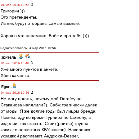
04 мар 2016 10:52
Григорич )))
Это претенденты.
Из них будут отобраны самые важные.
Хорошо что напомнил. Внёс и про тебя.))))
Редактировалось 04 мар 2016 10:56
зpитель
-
04 мар 2016 10:48
Уже много пунктов в анкете.
Хйня какая-то.
Egor
-
04 мар 2016 10:46
Не могу понять, почему мой Dorofey на
Стаканова напялили?). Сабж трагически далёк
от моды. Я же долгие годы был лицом бренда.
Помню, иду во время турнира по балкону, в
изделии, так сказать. Стоит(роится) группа
каких-то невнятных КБУшников). Наверняка,
украдкой распивают. Андрюха-Desper,