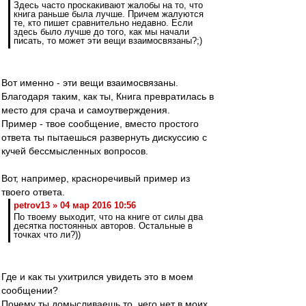
Здесь часто проскакивают жалобы на то, что
книга раньше была лучше. Причем жалуются
те, кто пишет сравнительно недавно. Если
здесь было лучше до того, как мы начали
писать, то может эти вещи взаимосвязаны?;)
Вот именно - эти вещи взаимосвязаны.
Благодаря таким, как ты, Книга превратилась в
место для срача и самоутверждения.
Пример - твое сообщение, вместо простого
ответа ты пытаешься развернуть дискуссию с
кучей бессмысленных вопросов.
Вот, например, красноречивый пример из
твоего ответа.
petrov13 » 04 мар 2016 10:56
По твоему выходит, что на книге от силы два
десятка постоянных авторов. Остальные в
точках что ли?))
Где и как ты ухитрился увидеть это в моем
сообщении?
Почему ты домысливаешь то, чего нет в моих