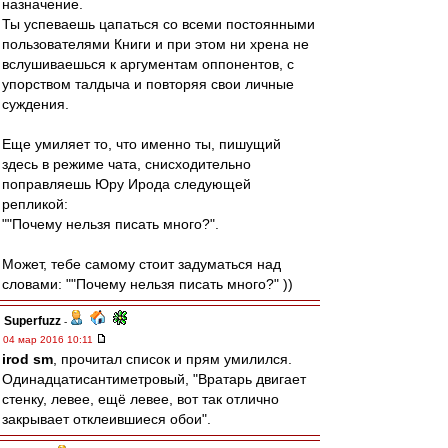
назначение.
Ты успеваешь цапаться со всеми постоянными
пользователями Книги и при этом ни хрена не
вслушиваешься к аргументам оппонентов, с
упорством талдыча и повторяя свои личные
суждения.
Еще умиляет то, что именно ты, пишущий
здесь в режиме чата, снисходительно
поправляешь Юру Ирода следующей
репликой:
""Почему нельзя писать много?".
Может, тебе самому стоит задуматься над
словами: ""Почему нельзя писать много?" ))
Superfuzz
-
04 мар 2016 10:11
irod sm
, прочитал список и прям умилился.
Одинадцатисантиметровый, "Вратарь двигает
стенку, левее, ещё левее, вот так отлично
закрывает отклеившиеся обои".