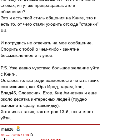
словах, и тут же превращаешь это в
обвинение?
Это и есть твой стиль общения на Книге, это и
есть то, от чего стали уходить отсюда "старики"
ВВ.
И потрудись не отвечать на мое сообщение.
Спорить с тобой о чем-либо - занятие
бессмысленное и глупое.
P.S. Уже давно чувствую большое желание уйти
с Книги.
Остаюсь только ради возможности читать таких
сокнижников, как Юра Ирод, тарам, knn,
Влад45, Словесник, Егор, Кид Амнезиак и еще
около десятка интересных людей (трудно
вспомнить сразу, навскидку).
Хотя из-за таких, как петров 13-й, так и тянет
уйти.
man26
-
04 мар 2016 11:19