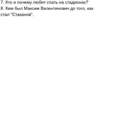
7. Кто и почему любит спать на стадионах?
8. Кем был Максим Валентинович до того, как
стал "Стаканов".
9. Где находится моск у ВВ-ника?
10. Много - это что?
11. Какое количество в день должен постить
уважающий себя инетпи...бол?
Alex_Mc
-
04 мар 2016 08:48
читаю СЭкс и офигиваю, с их журналистов. -
хочешь рейтинга, обязательно в заголовке
статьи должно быть слово "Спартак".
вот вроде статья про Кокошу, а в заголовке
"Спартак"
это как Малахов, будет не Малахаов, если в
своей передаче "Сегодня Вечером" не
упомянит свою кумиршу Аллу Борисовну, даже
когда тема передачи юбилей фильма
Приключение Электроника
Ноусэр
-
04 мар 2016 08:38