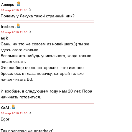
Авверс
-
04 мар 2016 11:08
Почему у Лекуха такой странный ник?
irod sm
-
04 мар 2016 11:06
agk
Сань, ну это же совсем из новейшего.)) ты же
здесь огого сколько.
Вспомни что-нибудь уникального, когда только
начал читать.
Это вообще очень интересно - что именно
бросилось в глаза новичку, который только
начал читать ВВ.
И вообще, в следующем году нам 20 лет. Пора
начинать готовиться.
GrAl
-
04 мар 2016 11:00
Egor
Так подрезал же артефакт)