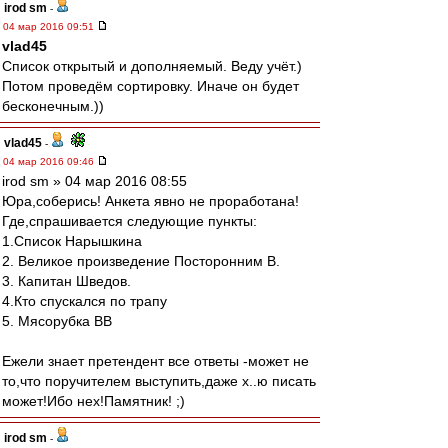
irod sm
-
04 мар 2016 09:51
vlad45
Список открытый и дополняемый. Веду учёт.)
Потом проведём сортировку. Иначе он будет
бесконечным.))
vlad45
-
04 мар 2016 09:46
irod sm » 04 мар 2016 08:55
Юра,соберись! Анкета явно не проработана!
Где,спрашивается следующие пункты:
1.Список Нарышкина
2. Великое произведение Посторонним В.
3. Капитан Шведов.
4.Кто спускался по трапу
5. Мясорубка ВВ
Ежели знает претендент все ответы -может не
то,что поручителем выступить,даже х..ю писать
может!Ибо нех!Памятник! ;)
irod sm
-