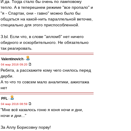
И да. Тогда стало бы очень по ламповому
тепло. А в теперешнем режиме "все пропало" и
"я - Спартак, они - гавно" можно было бы
общаться на какой-нить параллельной веточке,
специально для этого приспособленной.
З.Ы. Если что, в слове "апломб" нет ничего
обидного и оскорбительного. Не обязательно
так реагировать.
Valentinovich
-
04 мар 2016 09:20
Ребята, а расскажите кому чего снилось перед
дерби.
А то что то совсем мало аналитики, ажиотажа
нет
PFL
-
04 мар 2016 08:59
"Мне всё казалось гоню я коня ночи и дни,
ночи и дни..."
За Аллу Борисовну порву!