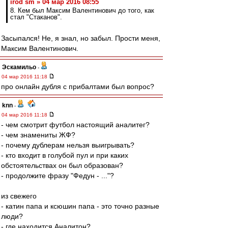
irod sm » 04 мар 2016 08:55
8. Кем был Максим Валентинович до того, как
стал "Стаканов".
Засыпался! Не, я знал, но забыл. Прости меня,
Максим Валентинович.
Эскамильо
-
04 мар 2016 11:18
про онлайн дубля с прибалтами был вопрос?
knn
-
04 мар 2016 11:18
- чем смотрит футбол настоящий аналитег?
- чем знамениты ЖФ?
- почему дублерам нельзя выигрывать?
- кто входит в голубой пул и при каких
обстоятельствах он был образован?
- продолжите фразу "Федун - ..."?
из свежего
- катин папа и ксюшин папа - это точно разные
люди?
- где находится Аналитон?