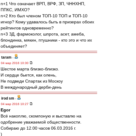
n+1 Что означает ВРП, ВРФ, ЗП, ЧННХНП,
ППКС, ИМХО?
n+2 Кто был членом ТОП-10 ТОП и ТОП-10
игнор? Кому удавалось быть в призерах обоих
рейтингов одновременно?
n+3 ЗД, фармоколог, шпрота, асет, амеба,
блондинка, мякин, птушники - кто это и что их
объединяет?
taram
-
04 мар 2016 10:30
Шестое марта близко-близко.
И сердце бьется, как олень,
Не подведи Спартак из Москоу
В международный дерби-день
irod sm
-
04 мар 2016 10:27
Egor
Всё накоплю, скомпоную и выставлю на
одобрение уважаемой общественности.
Собираю до 12.00 часов 06.03.2016 г.
)