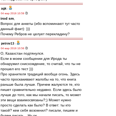
agk
-
04 мар 2016 10:59
irod sm
,
Вопрос для анкеты (ибо вспоминают тут часто
данный факт): )))
Почему Ребров не целует перекладину?
petrov13
-
04 мар 2016 10:56
О, Казахстан подтянулся.
Если в моем сообщении для Ирода ты
обнаружил снисхождение, то считай, что ты не
прошел его тест )))
Про хранителя традиций вообще огонь. Здесь
часто проскакивают жалобы на то, что книга
раньше была лучше. Причем жалуются те, кто
пишет сравнительно недавно. Если здесь было
лучше до того, как мы начали писать, то может
эти вещи взаимосвязаны?;) Может нужно
просто сделать как было? В ответ: ты кто
такой? кем себя возомнил? писали, пишем и
будем писать... Ну ок.