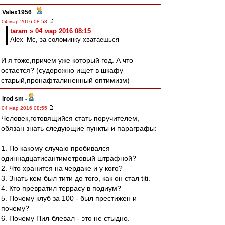
Valex1956
-
04 мар 2016 08:58
taram » 04 мар 2016 08:15
Alex_Mc, за соломинку хватаешься
И я тоже,причем уже который год. А что
остается? (судорожно ищет в шкафу
старый,пронафталиненный оптимизм)
irod sm
-
04 мар 2016 08:55
Человек,готовящийся стать поручителем,
обязан знать следующие пункты и параграфы:
1. По какому случаю пробивался
одиннадцатисантиметровый штрафной?
2. Что хранится на чердаке и у кого?
3. Знать кем был тити до того, как он стал titi.
4. Кто превратил террасу в подиум?
5. Почему клуб за 100 - был престижен и
почему?
6. Почему Пил-блевал - это не стыдно.