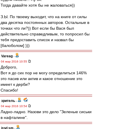
Тогда давайте хотя бы не жаловаться))
З.Ы. По твоему выходит, что на книге от силы
два десятка постоянных авторов. Остальные в
точках что ли?)) Вот если бы Вася был
действительно справедливым, то попросил бы
тебя предоставить список и назвал бы
[балоболом] )))
Vareag
-
04 мар 2016 10:55
Доброго,
Вот я до сих пор не могу определиться 146%
это пасив или актив и какое отношение это
имеет к дерби?
Спасибо!
зpитель
-
04 мар 2016 10:54
Ладно-ладно. Назови это дело "Зеленые сиськи
в нафталине".
irod sm
-