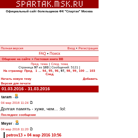
Официальный сайт болельщиков ФК "Спартак" Москва
Полная версия
Вход
•
Регистрация
FAQ
•
Поиск
Общение на сайте
Гостевая книга ВВ
»
Пред. тема
|
След. тема
Страница
97
из
103
[ Сообщений: 5121 ]
На страницу
Пред.
1
...
94
,
95
,
96
,
97
,
98
,
99
,
100
...
103
След.
Начать новую тему
Добавить
Версия для печати
01.03.2016 - 31.03.2016
taram
-
04 мар 2016 11:24
Долгая память - хуже, чем... :lol:
Последнее сообщение
Meyer
-
04 мар 2016 11:20
petrov13 » 04 мар 2016 10:56