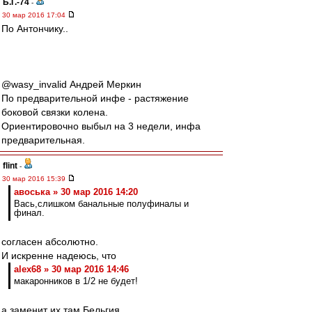
Б.Г.-74
-
30 мар 2016 17:04
По Антончику..
‏@wasy_invalid Андрей Меркин
По предварительной инфе - растяжение
боковой связки колена.
Ориентировочно выбыл на 3 недели, инфа
предварительная.
flint
-
30 мар 2016 15:39
авоська » 30 мар 2016 14:20
Вась,слишком банальные полуфиналы и
финал.
согласен абсолютно.
И искренне надеюсь, что
alex68 » 30 мар 2016 14:46
макаронников в 1/2 не будет!
а заменит их там Бельгия.