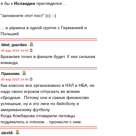
я бы к
Исландии
пригляделся ...
"запомните этот пост" (c) :-)
... а украина в одной группе с Германией и
Польшей
blind_guardian
-
30 мар 2016 14:50
Бразилия точно в финале будет. У них сильная
команда.
Пражанин
-
30 мар 2016 14:46
Как классно все организовано в НХЛ и НБА, не
надо своих игроков отпускать во всякие
сбродные.. Потому они и самые финансово
успешные, ну и это лиги по бейсболу и
американскому футболу.
Когда Комбарова отоварили литовцы
подумалось о плохом... пронесло с ним.
alex68
-