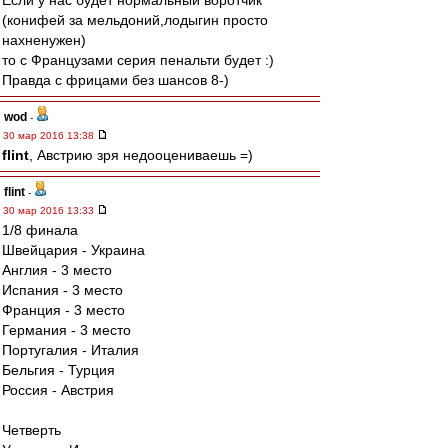
Если у нас будет нормальный воротчик
(конифей за мельдоний,лодыгин просто
нахненужен)
то с Французами серия пенальти будет :)
Правда с фрицами без шансов 8-)
wod
-
30 мар 2016 13:38
flint
, Австрию зря недооцениваешь =)
flint
-
30 мар 2016 13:33
1/8 финала
Швейцария - Украина
Англия - 3 место
Испания - 3 место
Франция - 3 место
Германия - 3 место
Португалия - Италия
Бельгия - Турция
Россия - Австрия
Четверть