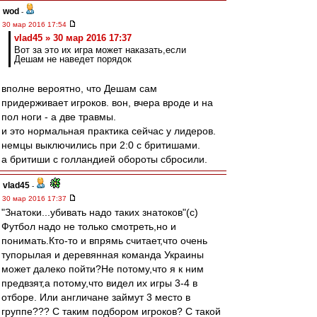
wod
-
30 мар 2016 17:54
vlad45 » 30 мар 2016 17:37
Вот за это их игра может наказать,если
Дешам не наведет порядок
вполне вероятно, что Дешам сам
придерживает игроков. вон, вчера вроде и на
пол ноги - а две травмы.
и это нормальная практика сейчас у лидеров.
немцы выключились при 2:0 с бритишами.
а бритиши с голландией обороты сбросили.
vlad45
-
30 мар 2016 17:37
"Знатоки...убивать надо таких знатоков"(с)
Футбол надо не только смотреть,но и
понимать.Кто-то и впрямь считает,что очень
тупорылая и деревянная команда Украины
может далеко пойти?Не потому,что я к ним
предвзят,а потому,что видел их игры 3-4 в
отборе. Или англичане займут 3 место в
группе??? С таким подбором игроков? С такой