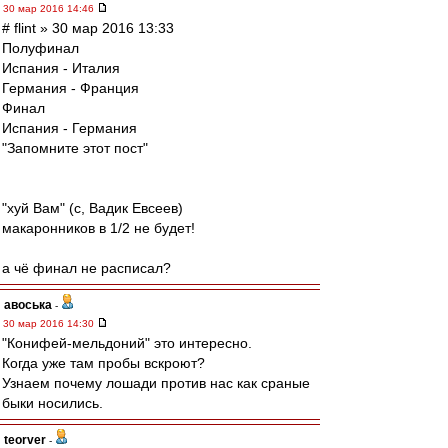
30 мар 2016 14:46
# flint » 30 мар 2016 13:33
Полуфинал
Испания - Италия
Германия - Франция
Финал
Испания - Германия
"Запомните этот пост"
"хуй Вам" (с, Вадик Евсеев)
макаронников в 1/2 не будет!
а чё финал не расписал?
авоська
-
30 мар 2016 14:30
"Конифей-мельдоний" это интересно.
Когда уже там пробы вскроют?
Узнаем почему лошади против нас как сраные
быки носились.
teorver
-