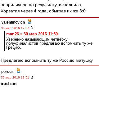
неприличное по результату, исполнила
Хорватия через 4 года, обыграв их же 3:0
Valentinovich
-
30 мар 2016 12:57
man26 » 30 мар 2016 11:50
Уверенно называющим четвёрку
полуфиналистов предлагаю вспомнить ту же
Грецию.
Предлагаю вспомнить ту же Россию матушку
porcus
-
30 мар 2016 12:51
irod sm
,
Юр, ну в 96 чехи вполне сильно выступили и в
финале немчура отползла на "золотом голе" :)
flint
-
30 мар 2016 12:49
Бомбу подкинул Чугайнов:
РФС запретил КамАзу выходит в вышку,
запустив туда Магнит