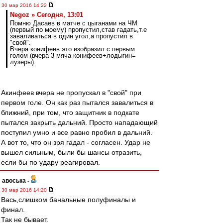
30 мар 2016 14:22
Negoz » Сегодня, 13:01
Помню Дасаев в матче с цыганами на ЧМ
(первый по моему) пропустил,став гадать,т.е
заваливаться в один угол,а пропустил в
"свой".
Вчера конифеев это изобразил с первым
голом (вчера 3 мяча конифеев+лодыгин=
лузеры).
Акинфеев вчера не пропускал в "свой" при
первом голе. Он как раз пытался завалиться в
ближний, при том, что защитник в подкате
пытался закрыть дальний. Просто нападающий
поступил умно и все равно пробил в дальний.
А вот то, что он зря гадал - согласен. Удар не
вышел сильным, были бы шансы отразить,
если бы по удару реагировал.
авоська
-
30 мар 2016 14:20
Вась,слишком банальные полуфиналы и
финал.
Так не бывает.