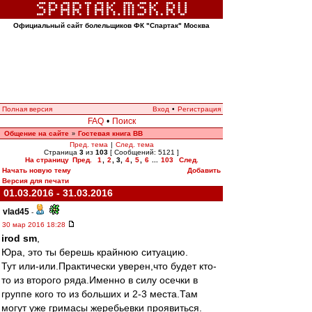
Официальный сайт болельщиков ФК "Спартак" Москва
Полная версия
Вход
•
Регистрация
FAQ
•
Поиск
Общение на сайте
Гостевая книга ВВ
»
Пред. тема
|
След. тема
Страница
3
из
103
[ Сообщений: 5121 ]
На страницу
Пред.
1
,
2
,
3
,
4
,
5
,
6
...
103
След.
Начать новую тему
Добавить
Версия для печати
01.03.2016 - 31.03.2016
vlad45
-
30 мар 2016 18:28
irod sm
,
Юра, это ты берешь крайнюю ситуацию.
Тут или-или.Практически уверен,что будет кто-
то из второго ряда.Именно в силу осечки в
группе кого то из больших и 2-3 места.Там
могут уже гримасы жеребьевки проявиться.