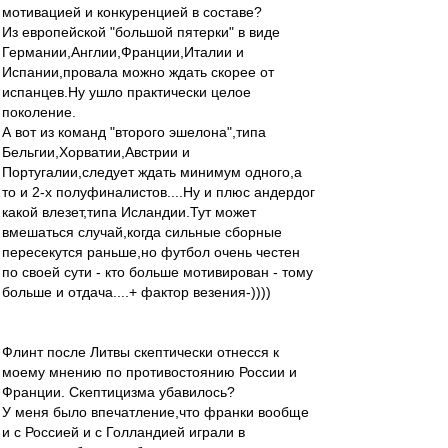
мотивацией и конкуренцией в составе?
Из европейской "большой пятерки" в виде
Германии,Англии,Франции,Италии и
Испании,провала можно ждать скорее от
испанцев.Ну ушло практически целое
поколение.
А вот из команд "второго эшелона",типа
Бельгии,Хорватии,Австрии и
Португалии,следует ждать минимум одного,а
то и 2-х полуфиналистов....Ну и плюс андердог
какой влезет,типа Исландии.Тут может
вмешаться случай,когда сильные сборные
пересекутся раньше,но футбол очень честен
по своей сути - кто больше мотивирован - тому
больше и отдача....+ фактор везения-))))
Флинт после Литвы скептически отнесся к
моему мнению по противостоянию России и
Франции. Скептицизма убавилось?
У меня было впечатление,что франки вообще
и с Россией и с Голландией играли в