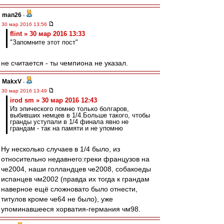
man26
-
30 мар 2016 13:56
flint » 30 мар 2016 13:33
"Запомните этот пост"
не считается - ты чемпиона не указал.
MakxV
-
30 мар 2016 13:49
irod sm » 30 мар 2016 12:43
Из эпического помню только болгаров,
выбивших немцев в 1/4.Больше такого, чтобы
гранды уступали в 1/4 финала явно не
грандам - так на памяти и не упомню
Ну несколько случаев в 1/4 было, из
относительно недавнего:греки французов на
че2004, наши голландцев че2008, собакоеды
испанцев чм2002 (правда их тогда к грандам
наверное ещё сложновато было отнести,
титулов кроме че64 не было), уже
упоминавшееся хорватия-германия чм98.