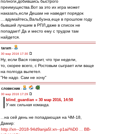
полноги,добившись быстрого
преимущества.Вот за это их игра может
наказать,если Дешам не наведет порядок
....вдумайтесь,Вальбуэна,еще в прошлом году
бывший лучшим в РПЛ,даже в список не
попадает! Да и место ему с трудом там
найдется.
taram
-
30 мар 2016 17:30
Ну, если Вася говорит, что три недели,
то, скорее всего, с Ростовым сыграет или ваще
на полгода вылетел.
"Не надо. Сам не хочу"
словесник
-
30 мар 2016 17:29
blind_guardian » 30 мар 2016, 14:50
У них сильная команда.
...на сей день не попадающая на ЧМ-18,
Дамир:
http://xn--2018-94d9anja5l.xn--p1ai/%D0 ... BB-