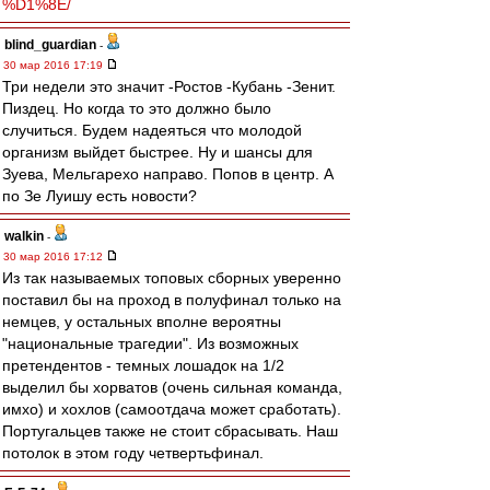
%D1%8E/
blind_guardian
-
30 мар 2016 17:19
Три недели это значит -Ростов -Кубань -Зенит.
Пиздец. Но когда то это должно было
случиться. Будем надеяться что молодой
организм выйдет быстрее. Ну и шансы для
Зуева, Мельгарехо направо. Попов в центр. А
по Зе Луишу есть новости?
walkin
-
30 мар 2016 17:12
Из так называемых топовых сборных уверенно
поставил бы на проход в полуфинал только на
немцев, у остальных вполне вероятны
"национальные трагедии". Из возможных
претендентов - темных лошадок на 1/2
выделил бы хорватов (очень сильная команда,
имхо) и хохлов (самоотдача может сработать).
Португальцев также не стоит сбрасывать. Наш
потолок в этом году четвертьфинал.