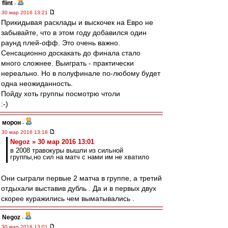
flint
-
30 мар 2016 13:21
Прикидывая расклады и выскочек на Евро не
забывайте, что в этом году добавился один
раунд плей-офф. Это очень важно.
Сенсационно доскакать до финала стало
много сложнее. Выиграть - практически
нереально. Но в полуфинале по-любому будет
одна неожиданность.
Пойду хоть группы посмотрю чтоли
:-)
морон
-
30 мар 2016 13:18
Negoz » 30 мар 2016 13:01
в 2008 травокуры вышли из сильной
группы,но сил на матч с нами им не хватило
Они сыграли первые 2 матча в группе, а третий
отдыхали выставив дубль . Да и в первых двух
скорее куражились чем выматывались .
Negoz
-
30 мар 2016 13:01