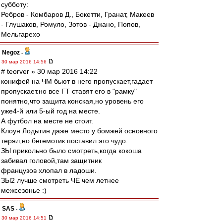
субботу:
Ребров - Комбаров Д., Бокетти, Гранат, Макеев
- Глушаков, Ромуло, Зотов - Джано, Попов,
Мельгарехо
Negoz
-
30 мар 2016 14:56
# teorver » 30 мар 2016 14:22
конифей на ЧМ бьют в него пропускает,гадает
пропускает.но все ГТ ставят его в "рамку"
понятно,что защита конская,но уровень его
уже4-й или 5-ый год на месте.
А футбол на месте не стоит.
Клоун Лодыгин даже место у бомжей основного
терял,но бегемотик поставил это чудо.
ЗЫ прикольно было смотреть,когда кокоша
забивал головой,там защитник
французов хлопал в ладоши.
ЗЫ2 лучше смотреть ЧЕ чем летнее
межсезонье :)
SAS
-
30 мар 2016 14:51