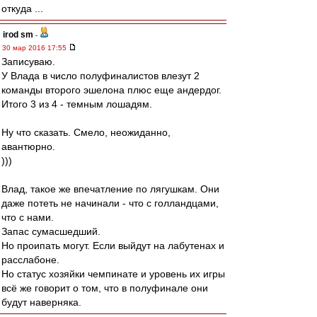
откуда ...
irod sm
-
30 мар 2016 17:55
Записуваю.
У Влада в число полуфиналистов влезут 2
команды второго эшелона плюс еще андердог.
Итого 3 из 4 - темным лошадям.
Ну что сказать. Смело, неожиданно,
авантюрно.
)))
Влад, такое же впечатление по лягушкам. Они
даже потеть не начинали - что с голландцами,
что с нами.
Запас сумасшедший.
Но проипать могут. Если выйдут на лабутенах и
расслабоне.
Но статус хозяйки чемпинате и уровень их игры
всё же говорит о том, что в полуфинале они
будут наверняка.