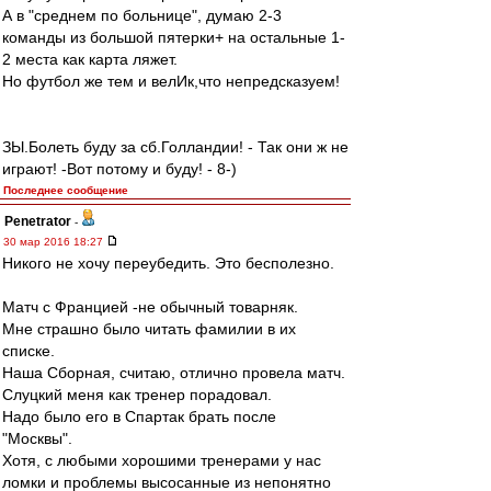
А в "среднем по больнице", думаю 2-3
команды из большой пятерки+ на остальные 1-
2 места как карта ляжет.
Но футбол же тем и велИк,что непредсказуем!
ЗЫ.Болеть буду за сб.Голландии! - Так они ж не
играют! -Вот потому и буду! - 8-)
Последнее сообщение
Penetrator
-
30 мар 2016 18:27
Никого не хочу переубедить. Это бесполезно.
Матч с Францией -не обычный товарняк.
Мне страшно было читать фамилии в их
списке.
Наша Сборная, считаю, отлично провела матч.
Слуцкий меня как тренер порадовал.
Надо было его в Спартак брать после
"Москвы".
Хотя, с любыми хорошими тренерами у нас
ломки и проблемы высосанные из непонятно