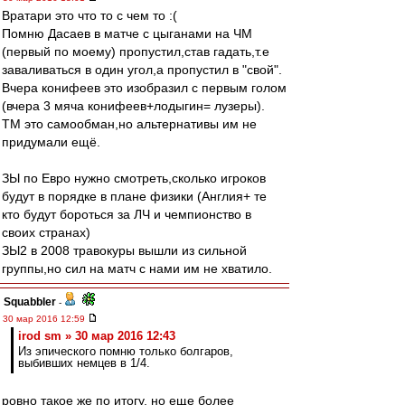
Вратари это что то с чем то :(
Помню Дасаев в матче с цыганами на ЧМ
(первый по моему) пропустил,став гадать,т.е
заваливаться в один угол,а пропустил в "свой".
Вчера конифеев это изобразил с первым голом
(вчера 3 мяча конифеев+лодыгин= лузеры).
ТМ это самообман,но альтернативы им не
придумали ещё.
ЗЫ по Евро нужно смотреть,сколько игроков
будут в порядке в плане физики (Англия+ те
кто будут бороться за ЛЧ и чемпионство в
своих странах)
ЗЫ2 в 2008 травокуры вышли из сильной
группы,но сил на матч с нами им не хватило.
Squabbler
-
30 мар 2016 12:59
irod sm » 30 мар 2016 12:43
Из эпического помню только болгаров,
выбивших немцев в 1/4.
ровно такое же по итогу, но еще более