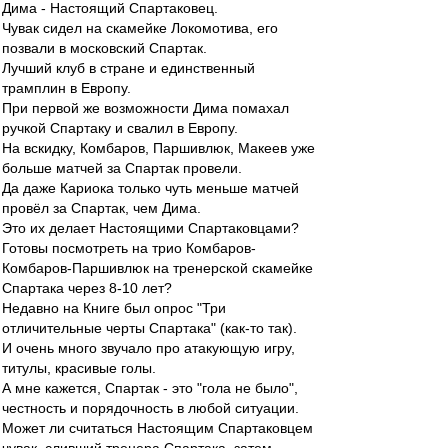
Дима - Настоящий Спартаковец.
Чувак сидел на скамейке Локомотива, его
позвали в московский Спартак.
Лучший клуб в стране и единственный
трамплин в Европу.
При первой же возможности Дима помахал
ручкой Спартаку и свалил в Европу.
На вскидку, Комбаров, Паршивлюк, Макеев уже
больше матчей за Спартак провели.
Да даже Кариока только чуть меньше матчей
провёл за Спартак, чем Дима.
Это их делает Настоящими Спартаковцами?
Готовы посмотреть на трио Комбаров-
Комбаров-Паршивлюк на тренерской скамейке
Спартака через 8-10 лет?
Недавно на Книге был опрос "Три
отличительные черты Спартака" (как-то так).
И очень много звучало про атакующую игру,
титулы, красивые голы.
А мне кажется, Спартак - это "гола не было",
честность и порядочность в любой ситуации.
Может ли считаться Настоящим Спартаковцем