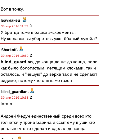
Вот в точку.
Бауманец
-
30 апр 2016 11:32
У братца тоже в башке экскременты.
Ну когда же вы уберетесь уже, ёбаный лукойл?
Sharkoff
-
30 апр 2016 10:50
blind_guardian
, до конца да не до конца, поле
как было болотистым, летящим клоками, так и
осталось, и "чешую" до верха так и не сделают
видимо, потому что опять же газон
blind_guardian
-
30 апр 2016 10:33
taram
Андрей Федун единственный среди всех кто
толчется у трона Барина и ссыт ему в уши кто
реально что то сделал и сделал до конца.