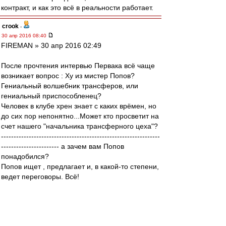
контракт, и как это всё в реальности работает.
crook
-
30 апр 2016 08:40
FIREMAN » 30 апр 2016 02:49
После прочтения интервью Первака всё чаще
возникает вопрос : Ху из мистер Попов?
Гениальный волшебник трансферов, или
гениальный приспособленец?
Человек в клубе хрен знает с каких врёмен, но
до сих пор непонятно...Может кто просветит на
счет нашего "начальника трансферного цеха"?
---------------------------------------------------------------
----------------------- а зачем вам Попов
понадобился?
Попов ищет , предлагает и, в какой-то степени,
ведет переговоры. Всё!
Итоговый резалт работы Попова зависит от
других людей: фидуновской клики (в большей
степени) и главного тренера (в меньшей).
Именно они решают, кого из представленных