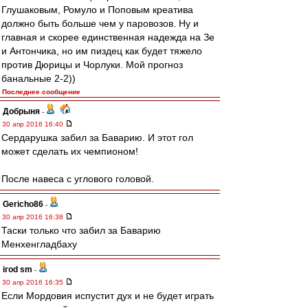
Глушаковым, Ромуло и Поповым креатива
должно быть больше чем у паровозов. Ну и
главная и скорее единственная надежда на Зе
и Антончика, но им пиздец как будет тяжело
против Дюрицы и Чорлуки. Мой прогноз
банальные 2-2))
Последнее сообщение
Добрыня
-
30 апр 2016 16:40
Сердарушка забил за Баварию. И этот гол
может сделать их чемпионом!
После навеса с углового головой.
Gericho86
-
30 апр 2016 16:38
Таски только что забил за Баварию
Менхенгладбаху
irod sm
-
30 апр 2016 16:35
Если Мордовия испустит дух и не будет играть