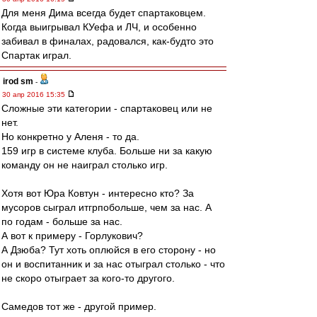
Для меня Дима всегда будет спартаковцем.
Когда выигрывал КУефа и ЛЧ, и особенно
забивал в финалах, радовался, как-будто это
Спартак играл.
irod sm
-
30 апр 2016 15:35
Сложные эти категории - спартаковец или не
нет.
Но конкретно у Аленя - то да.
159 игр в системе клуба. Больше ни за какую
команду он не наиграл столько игр.
Хотя вот Юра Ковтун - интересно кто? За
мусоров сыграл итгрпобольше, чем за нас. А
по годам - больше за нас.
А вот к примеру - Горлукович?
А Дзюба? Тут хоть оплюйся в его сторону - но
он и воспитанник и за нас отыграл столько - что
не скоро отыграет за кого-то другого.
Самедов тот же - другой пример.