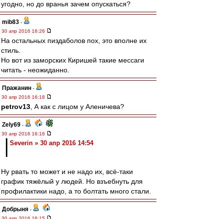
угодно, но до вранья зачем опускаться?
mib83
-
30 апр 2016 16:26
На остальных пиздаболов пох, это вполне их
стиль.
Но вот из заморских Киришей такие мессаги
читать - неожиданно.
Пражанин
-
30 апр 2016 16:18
petrov13
, А как с лицом у Аленичева?
Zely69
-
30 апр 2016 16:16
Severin » 30 апр 2016 14:54
Ну рвать то может и не надо их, всё-таки
график тяжёлый у людей. Но взъебнуть для
профилактики надо, а то болтать много стали.
Добрыня
-
30 апр 2016 16:15