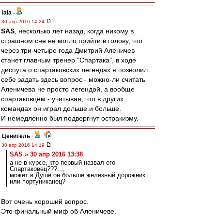
iaia
-
30 апр 2016 14:24
SAS
, несколько лет назад, когда никому в
страшном сне не могло прийти в голову, что
через три-четыре года Дмитрий Аленичев
станет главным тренер "Спартака", в ходе
диспута о спартаковских легендах я позволил
себе задать здесь вопрос - можно-ли считать
Аленичева не просто легендой, а вообще
спартаковцем - учитывая, что в других
командах он играл дольше.и больше.
И немедленно был подвергнут остракизму.
Ценитель
-
30 апр 2016 14:19
SAS » 30 апр 2016 13:38
а не в курсе, кто первый назвал его
Спартаковец???...,
может в Душе он больше железный дорожник
или портуниканец?
Вот очень хороший вопрос.
Это финальный миф об Аленичеве.