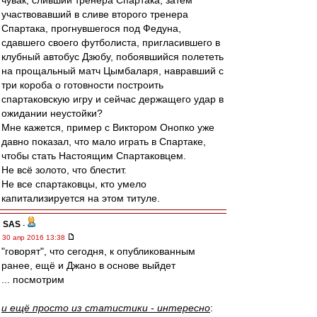
чувак, сливший тренера Спартака, затем
участвовавший в сливе второго тренера
Спартака, прогнувшегося под Федуна,
сдавшего своего футболиста, пригласившего в
клубный автобус Дзюбу, побоявшийся полететь
на прощальный матч Цымбаларя, навравший с
три короба о готовности построить
спартаковскую игру и сейчас держащего удар в
ожидании неустойки?
Мне кажется, пример с Виктором Онопко уже
давно показал, что мало играть в Спартаке,
чтобы стать Настоящим Спартаковцем.
Не всё золото, что блестит.
Не все спартаковцы, кто умело
капитализируется на этом титуле.
SAS
-
30 апр 2016 13:38
"говорят", что сегодня, к опубликованным
ранее, ещё и Джано в основе выйдет
... посмотрим
и ещё просто из статистики - интересно
: