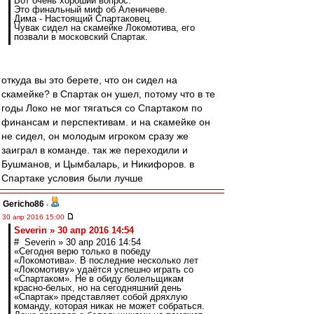
Вот очень хороший вопрос.
Это финальный миф об Аленичеве.
Дима - Настоящий Спартаковец.
Чувак сидел на скамейке Локомотива, его
позвали в московский Спартак.
откуда вы это берете, что он сидел на
скамейке? в Спартак он ушел, потому что в те
годы Локо не мог тягаться со Спартаком по
финансам и перспективам. и на скамейке он
не сидел, он молодым игроком сразу же
заиграл в команде. так же переходили и
Бушманов, и Цымбаларь, и Никифоров. в
Спартаке условия были лучше
Gericho86
-
30 апр 2016 15:00
Severin » 30 апр 2016 14:54
# Severin » 30 апр 2016 14:54
«Сегодня верю только в победу
«Локомотива». В последние несколько лет
«Локомотиву» удаётся успешно играть со
«Спартаком». Не в обиду болельщикам
красно-белых, но на сегодняшний день
«Спартак» представляет собой дряхлую
команду, которая никак не может собраться.