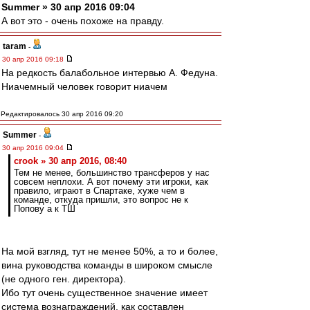
Summer » 30 апр 2016 09:04
А вот это - очень похоже на правду.
taram
-
30 апр 2016 09:18
На редкость балабольное интервью А. Федуна.
Ниачемный человек говорит ниачем
Редактировалось 30 апр 2016 09:20
Summer
-
30 апр 2016 09:04
crook » 30 апр 2016, 08:40
Тем не менее, большинство трансферов у нас
совсем неплохи. А вот почему эти игроки, как
правило, играют в Спартаке, хуже чем в
команде, откуда пришли, это вопрос не к
Попову а к ТШ
На мой взгляд, тут не менее 50%, а то и более,
вина руководства команды в широком смысле
(не одного ген. директора).
Ибо тут очень существенное значение имеет
система вознаграждений, как составлен