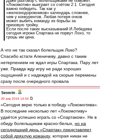
Даже разговор с болельщиками не поможет.
«Локомотив» выиграет со счётом 2:1. Сегодня
важно победить. Так как у
«железнодорожников» календарь сложнее,
чем у конкурентов. Любая потеря очков
может выбить команду из борьбы за
призовую тройку.
Если после таких высказываний И.Лебедева
сегодня игроки Спартака не порвут Лохо, то
грошь им цена.
А что не так сказал болельщик Локо?
Спасибо кстати Аленичеву, давно с таким
нетерпением не ждал игры Спартака. Пару лет
уже. Правда жду игру не ради хороших
ощущений и с надеждой на скорые перемены
сразу после очередного провала
Severin
-
30 апр 2016 14:54
«Сегодня верю только в победу «Локомотива».
В последние несколько лет «Локомотиву»
удаётся успешно играть со «Спартаком». Не в
обиду болельщикам красно-белых,
но на
сегодняшний день «Спартак» представляет
собой дряхлую команду
, которая никак не