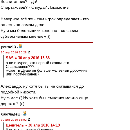
Воспитанник? - Да!
Спартаковец? - Откуда? Локомотив.
Наверное всё же - сам игрок определяет - кто
он есть на самом деле.
Ну и мы болельщики конечно - со своим
субъективным мнением.))
petrov13
-
30 апр 2016 15:28
SAS » 30 апр 2016 13:38
а не в курсе, кто первый назвал его
Спартаковец???...,
может в Душе он больше железный дорожник
или портуниканец?
Александр, ну хотя бы ты не скатывайся до
подобной низости.
Ну е-мае (( Ну хотя бы немножко можно лицо
держать? (((
бангладеш
-
30 апр 2016 15:02
Ценитель » 30 апр 2016 14:19