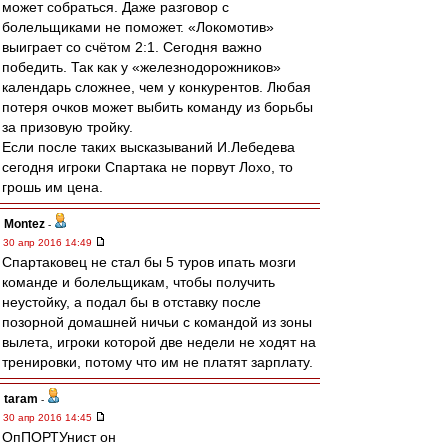
может собраться. Даже разговор с
болельщиками не поможет. «Локомотив»
выиграет со счётом 2:1. Сегодня важно
победить. Так как у «железнодорожников»
календарь сложнее, чем у конкурентов. Любая
потеря очков может выбить команду из борьбы
за призовую тройку.
Если после таких высказываний И.Лебедева
сегодня игроки Спартака не порвут Лохо, то
грошь им цена.
Montez
-
30 апр 2016 14:49
Спартаковец не стал бы 5 туров ипать мозги
команде и болельщикам, чтобы получить
неустойку, а подал бы в отставку после
позорной домашней ничьи с командой из зоны
вылета, игроки которой две недели не ходят на
тренировки, потому что им не платят зарплату.
taram
-
30 апр 2016 14:45
ОпПОРТУнист он