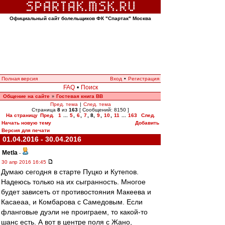
Официальный сайт болельщиков ФК "Спартак" Москва
Полная версия
Вход
•
Регистрация
FAQ
•
Поиск
Общение на сайте
Гостевая книга ВВ
»
Пред. тема
|
След. тема
Страница
8
из
163
[ Сообщений: 8150 ]
На страницу
Пред.
1
...
5
,
6
,
7
,
8
,
9
,
10
,
11
...
163
След.
Начать новую тему
Добавить
Версия для печати
01.04.2016 - 30.04.2016
Metla
-
30 апр 2016 16:45
Думаю сегодня в старте Пуцко и Кутепов.
Надеюсь только на их сыгранность. Многое
будет зависеть от противостояния Макеева и
Касаеаа, и Комбарова с Самедовым. Если
фланговые дуэли не проиграем, то какой-то
шанс есть. А вот в центре поля с Жано,