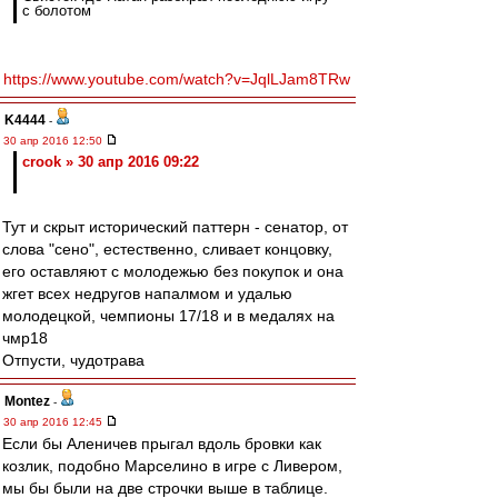
с болотом
https://www.youtube.com/watch?v=JqlLJam8TRw
K4444
-
30 апр 2016 12:50
crook » 30 апр 2016 09:22
Тут и скрыт исторический паттерн - сенатор, от
слова "сено", естественно, сливает концовку,
его оставляют с молодежью без покупок и она
жгет всех недругов напалмом и удалью
молодецкой, чемпионы 17/18 и в медалях на
чмр18
Отпусти, чудотрава
Montez
-
30 апр 2016 12:45
Если бы Аленичев прыгал вдоль бровки как
козлик, подобно Марселино в игре с Ливером,
мы бы были на две строчки выше в таблице.