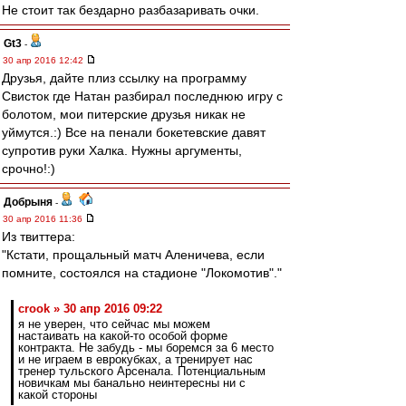
Не стоит так бездарно разбазаривать очки.
Gt3
-
30 апр 2016 12:42
Друзья, дайте плиз ссылку на программу
Свисток где Натан разбирал последнюю игру с
болотом, мои питерские друзья никак не
уймутся.:) Все на пенали бокетевские давят
супротив руки Халка. Нужны аргументы,
срочно!:)
Добрыня
-
30 апр 2016 11:36
Из твиттера:
"Кстати, прощальный матч Аленичева, если
помните, состоялся на стадионе "Локомотив"."
crook » 30 апр 2016 09:22
я не уверен, что сейчас мы можем
настаивать на какой-то особой форме
контракта. Не забудь - мы боремся за 6 место
и не играем в еврокубках, а тренирует нас
тренер тульского Арсенала. Потенциальным
новичкам мы банально неинтересны ни с
какой стороны