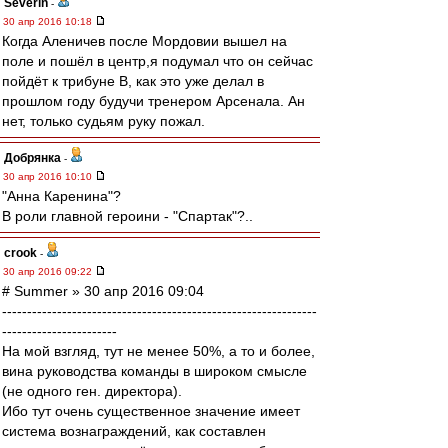
Severin
-
30 апр 2016 10:18
Когда Аленичев после Мордовии вышел на
поле и пошёл в центр,я подумал что он сейчас
пойдёт к трибуне В, как это уже делал в
прошлом году будучи тренером Арсенала. Ан
нет, только судьям руку пожал.
Добрянка
-
30 апр 2016 10:10
"Анна Каренина"?
В роли главной героини - "Спартак"?..
crook
-
30 апр 2016 09:22
# Summer » 30 апр 2016 09:04
---------------------------------------------------------------
-----------------------
На мой взгляд, тут не менее 50%, а то и более,
вина руководства команды в широком смысле
(не одного ген. директора).
Ибо тут очень существенное значение имеет
система вознаграждений, как составлен