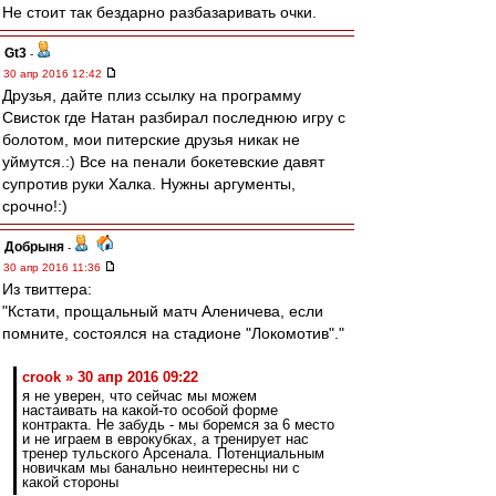
Не стоит так бездарно разбазаривать очки.
Gt3
-
30 апр 2016 12:42
Друзья, дайте плиз ссылку на программу
Свисток где Натан разбирал последнюю игру с
болотом, мои питерские друзья никак не
уймутся.:) Все на пенали бокетевские давят
супротив руки Халка. Нужны аргументы,
срочно!:)
Добрыня
-
30 апр 2016 11:36
Из твиттера:
"Кстати, прощальный матч Аленичева, если
помните, состоялся на стадионе "Локомотив"."
crook » 30 апр 2016 09:22
я не уверен, что сейчас мы можем
настаивать на какой-то особой форме
контракта. Не забудь - мы боремся за 6 место
и не играем в еврокубках, а тренирует нас
тренер тульского Арсенала. Потенциальным
новичкам мы банально неинтересны ни с
какой стороны