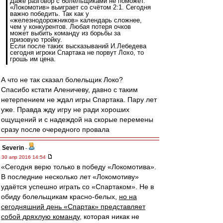
Даже разговор с болельщиками не поможет.
«Локомотив» выиграет со счётом 2:1. Сегодня
важно победить. Так как у
«железнодорожников» календарь сложнее,
чем у конкурентов. Любая потеря очков
может выбить команду из борьбы за
призовую тройку.
Если после таких высказываний И.Лебедева
сегодня игроки Спартака не порвут Лохо, то
грошь им цена.
А что не так сказал болельщик Локо?
Спасибо кстати Аленичеву, давно с таким
нетерпением не ждал игры Спартака. Пару лет
уже. Правда жду игру не ради хороших
ощущений и с надеждой на скорые перемены
сразу после очередного провала
Severin
-
30 апр 2016 14:54
«Сегодня верю только в победу «Локомотива».
В последние несколько лет «Локомотиву»
удаётся успешно играть со «Спартаком». Не в
обиду болельщикам красно-белых,
но на
сегодняшний день «Спартак» представляет
собой дряхлую команду
, которая никак не