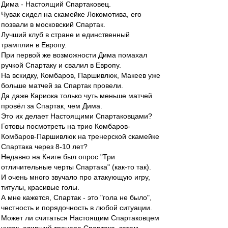
Дима - Настоящий Спартаковец.
Чувак сидел на скамейке Локомотива, его
позвали в московский Спартак.
Лучший клуб в стране и единственный
трамплин в Европу.
При первой же возможности Дима помахал
ручкой Спартаку и свалил в Европу.
На вскидку, Комбаров, Паршивлюк, Макеев уже
больше матчей за Спартак провели.
Да даже Кариока только чуть меньше матчей
провёл за Спартак, чем Дима.
Это их делает Настоящими Спартаковцами?
Готовы посмотреть на трио Комбаров-
Комбаров-Паршивлюк на тренерской скамейке
Спартака через 8-10 лет?
Недавно на Книге был опрос "Три
отличительные черты Спартака" (как-то так).
И очень много звучало про атакующую игру,
титулы, красивые голы.
А мне кажется, Спартак - это "гола не было",
честность и порядочность в любой ситуации.
Может ли считаться Настоящим Спартаковцем