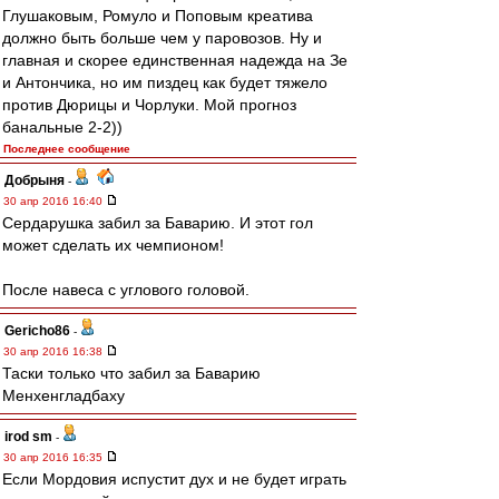
Глушаковым, Ромуло и Поповым креатива
должно быть больше чем у паровозов. Ну и
главная и скорее единственная надежда на Зе
и Антончика, но им пиздец как будет тяжело
против Дюрицы и Чорлуки. Мой прогноз
банальные 2-2))
Последнее сообщение
Добрыня
-
30 апр 2016 16:40
Сердарушка забил за Баварию. И этот гол
может сделать их чемпионом!
После навеса с углового головой.
Gericho86
-
30 апр 2016 16:38
Таски только что забил за Баварию
Менхенгладбаху
irod sm
-
30 апр 2016 16:35
Если Мордовия испустит дух и не будет играть