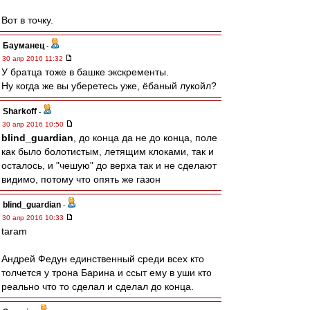
Вот в точку.
Бауманец
-
30 апр 2016 11:32
У братца тоже в башке экскременты.
Ну когда же вы уберетесь уже, ёбаный лукойл?
Sharkoff
-
30 апр 2016 10:50
blind_guardian
, до конца да не до конца, поле
как было болотистым, летящим клоками, так и
осталось, и "чешую" до верха так и не сделают
видимо, потому что опять же газон
blind_guardian
-
30 апр 2016 10:33
taram
Андрей Федун единственный среди всех кто
толчется у трона Барина и ссыт ему в уши кто
реально что то сделал и сделал до конца.