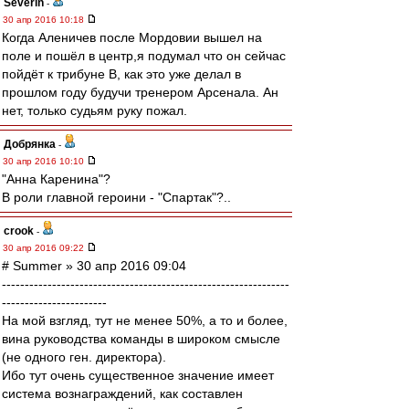
Severin
-
30 апр 2016 10:18
Когда Аленичев после Мордовии вышел на
поле и пошёл в центр,я подумал что он сейчас
пойдёт к трибуне В, как это уже делал в
прошлом году будучи тренером Арсенала. Ан
нет, только судьям руку пожал.
Добрянка
-
30 апр 2016 10:10
"Анна Каренина"?
В роли главной героини - "Спартак"?..
crook
-
30 апр 2016 09:22
# Summer » 30 апр 2016 09:04
---------------------------------------------------------------
-----------------------
На мой взгляд, тут не менее 50%, а то и более,
вина руководства команды в широком смысле
(не одного ген. директора).
Ибо тут очень существенное значение имеет
система вознаграждений, как составлен