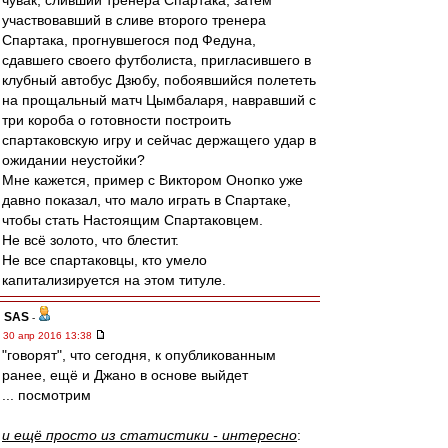
чувак, сливший тренера Спартака, затем
участвовавший в сливе второго тренера
Спартака, прогнувшегося под Федуна,
сдавшего своего футболиста, пригласившего в
клубный автобус Дзюбу, побоявшийся полететь
на прощальный матч Цымбаларя, навравший с
три короба о готовности построить
спартаковскую игру и сейчас держащего удар в
ожидании неустойки?
Мне кажется, пример с Виктором Онопко уже
давно показал, что мало играть в Спартаке,
чтобы стать Настоящим Спартаковцем.
Не всё золото, что блестит.
Не все спартаковцы, кто умело
капитализируется на этом титуле.
SAS
-
30 апр 2016 13:38
"говорят", что сегодня, к опубликованным
ранее, ещё и Джано в основе выйдет
... посмотрим
и ещё просто из статистики - интересно
: