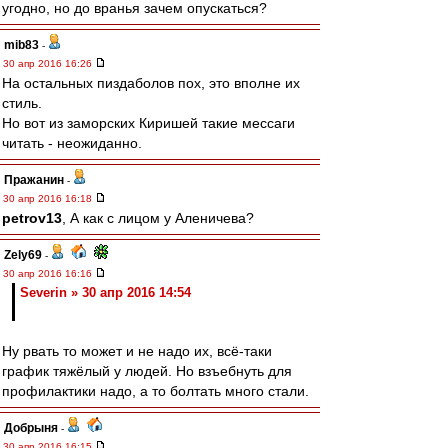
угодно, но до вранья зачем опускаться?
mib83
-
30 апр 2016 16:26
На остальных пиздаболов пох, это вполне их
стиль.
Но вот из заморских Киришей такие мессаги
читать - неожиданно.
Пражанин
-
30 апр 2016 16:18
petrov13
, А как с лицом у Аленичева?
Zely69
-
30 апр 2016 16:16
Severin » 30 апр 2016 14:54
Ну рвать то может и не надо их, всё-таки
график тяжёлый у людей. Но взъебнуть для
профилактики надо, а то болтать много стали.
Добрыня
-
30 апр 2016 16:15