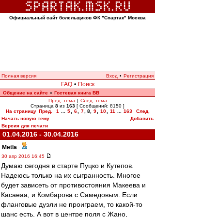
Официальный сайт болельщиков ФК "Спартак" Москва
Полная версия
Вход
•
Регистрация
FAQ
•
Поиск
Общение на сайте
Гостевая книга ВВ
»
Пред. тема
|
След. тема
Страница
8
из
163
[ Сообщений: 8150 ]
На страницу
Пред.
1
...
5
,
6
,
7
,
8
,
9
,
10
,
11
...
163
След.
Начать новую тему
Добавить
Версия для печати
01.04.2016 - 30.04.2016
Metla
-
30 апр 2016 16:45
Думаю сегодня в старте Пуцко и Кутепов.
Надеюсь только на их сыгранность. Многое
будет зависеть от противостояния Макеева и
Касаеаа, и Комбарова с Самедовым. Если
фланговые дуэли не проиграем, то какой-то
шанс есть. А вот в центре поля с Жано,