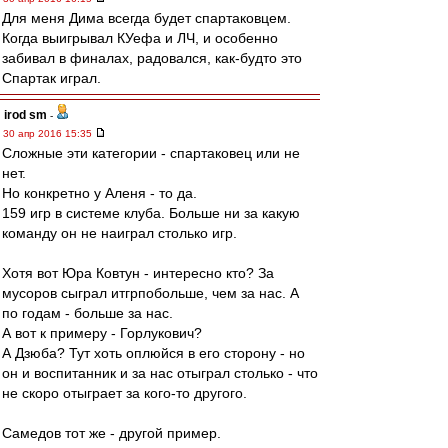
Для меня Дима всегда будет спартаковцем.
Когда выигрывал КУефа и ЛЧ, и особенно
забивал в финалах, радовался, как-будто это
Спартак играл.
irod sm
-
30 апр 2016 15:35
Сложные эти категории - спартаковец или не
нет.
Но конкретно у Аленя - то да.
159 игр в системе клуба. Больше ни за какую
команду он не наиграл столько игр.
Хотя вот Юра Ковтун - интересно кто? За
мусоров сыграл итгрпобольше, чем за нас. А
по годам - больше за нас.
А вот к примеру - Горлукович?
А Дзюба? Тут хоть оплюйся в его сторону - но
он и воспитанник и за нас отыграл столько - что
не скоро отыграет за кого-то другого.
Самедов тот же - другой пример.