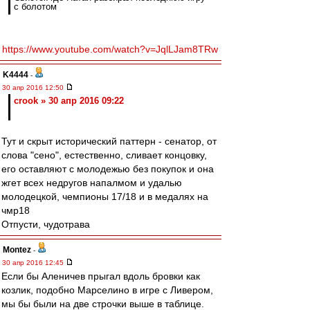
с болотом
https://www.youtube.com/watch?v=JqlLJam8TRw
K4444
-
30 апр 2016 12:50
crook » 30 апр 2016 09:22
Тут и скрыт исторический паттерн - сенатор, от
слова "сено", естественно, сливает концовку,
его оставляют с молодежью без покупок и она
жгет всех недругов напалмом и удалью
молодецкой, чемпионы 17/18 и в медалях на
чмр18
Отпусти, чудотрава
Montez
-
30 апр 2016 12:45
Если бы Аленичев прыгал вдоль бровки как
козлик, подобно Марселино в игре с Ливером,
мы бы были на две строчки выше в таблице.