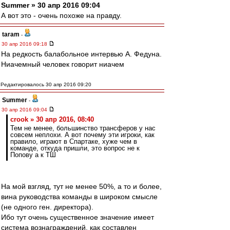
Summer » 30 апр 2016 09:04
А вот это - очень похоже на правду.
taram
-
30 апр 2016 09:18
На редкость балабольное интервью А. Федуна.
Ниачемный человек говорит ниачем
Редактировалось 30 апр 2016 09:20
Summer
-
30 апр 2016 09:04
crook » 30 апр 2016, 08:40
Тем не менее, большинство трансферов у нас
совсем неплохи. А вот почему эти игроки, как
правило, играют в Спартаке, хуже чем в
команде, откуда пришли, это вопрос не к
Попову а к ТШ
На мой взгляд, тут не менее 50%, а то и более,
вина руководства команды в широком смысле
(не одного ген. директора).
Ибо тут очень существенное значение имеет
система вознаграждений, как составлен