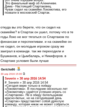
Вот очень хороший вопрос.
Это финальный миф об Аленичеве.
Дима - Настоящий Спартаковец.
Чувак сидел на скамейке Локомотива, его
позвали в московский Спартак.
откуда вы это берете, что он сидел на
скамейке? в Спартак он ушел, потому что в те
годы Локо не мог тягаться со Спартаком по
финансам и перспективам. и на скамейке он
не сидел, он молодым игроком сразу же
заиграл в команде. так же переходили и
Бушманов, и Цымбаларь, и Никифоров. в
Спартаке условия были лучше
Gericho86
-
30 апр 2016 15:00
Severin » 30 апр 2016 14:54
# Severin » 30 апр 2016 14:54
«Сегодня верю только в победу
«Локомотива». В последние несколько лет
«Локомотиву» удаётся успешно играть со
«Спартаком». Не в обиду болельщикам
красно-белых, но на сегодняшний день
«Спартак» представляет собой дряхлую
команду, которая никак не может собраться.