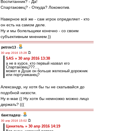
Воспитанник? - Да!
Спартаковец? - Откуда? Локомотив.
Наверное всё же - сам игрок определяет - кто
он есть на самом деле.
Ну и мы болельщики конечно - со своим
субъективным мнением.))
petrov13
-
30 апр 2016 15:28
SAS » 30 апр 2016 13:38
а не в курсе, кто первый назвал его
Спартаковец???...,
может в Душе он больше железный дорожник
или портуниканец?
Александр, ну хотя бы ты не скатывайся до
подобной низости.
Ну е-мае (( Ну хотя бы немножко можно лицо
держать? (((
бангладеш
-
30 апр 2016 15:02
Ценитель » 30 апр 2016 14:19