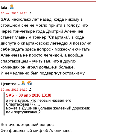
iaia
-
30 апр 2016 14:24
SAS
, несколько лет назад, когда никому в
страшном сне не могло прийти в голову, что
через три-четыре года Дмитрий Аленичев
станет главным тренер "Спартака", в ходе
диспута о спартаковских легендах я позволил
себе задать здесь вопрос - можно-ли считать
Аленичева не просто легендой, а вообще
спартаковцем - учитывая, что в других
командах он играл дольше.и больше.
И немедленно был подвергнут остракизму.
Ценитель
-
30 апр 2016 14:19
SAS » 30 апр 2016 13:38
а не в курсе, кто первый назвал его
Спартаковец???...,
может в Душе он больше железный дорожник
или портуниканец?
Вот очень хороший вопрос.
Это финальный миф об Аленичеве.