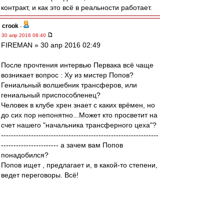
контракт, и как это всё в реальности работает.
crook
-
30 апр 2016 08:40
FIREMAN » 30 апр 2016 02:49
После прочтения интервью Первака всё чаще
возникает вопрос : Ху из мистер Попов?
Гениальный волшебник трансферов, или
гениальный приспособленец?
Человек в клубе хрен знает с каких врёмен, но
до сих пор непонятно...Может кто просветит на
счет нашего "начальника трансферного цеха"?
---------------------------------------------------------------
----------------------- а зачем вам Попов
понадобился?
Попов ищет , предлагает и, в какой-то степени,
ведет переговоры. Всё!
Итоговый резалт работы Попова зависит от
других людей: фидуновской клики (в большей
степени) и главного тренера (в меньшей).
Именно они решают, кого из представленных