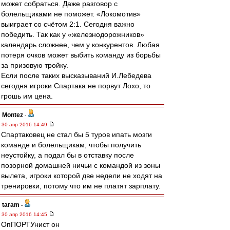
может собраться. Даже разговор с
болельщиками не поможет. «Локомотив»
выиграет со счётом 2:1. Сегодня важно
победить. Так как у «железнодорожников»
календарь сложнее, чем у конкурентов. Любая
потеря очков может выбить команду из борьбы
за призовую тройку.
Если после таких высказываний И.Лебедева
сегодня игроки Спартака не порвут Лохо, то
грошь им цена.
Montez
-
30 апр 2016 14:49
Спартаковец не стал бы 5 туров ипать мозги
команде и болельщикам, чтобы получить
неустойку, а подал бы в отставку после
позорной домашней ничьи с командой из зоны
вылета, игроки которой две недели не ходят на
тренировки, потому что им не платят зарплату.
taram
-
30 апр 2016 14:45
ОпПОРТУнист он