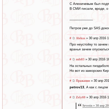
С Аленичевым был подп
В СМИ писали, вроде, о
____________
Петров уже до SAS доко
#
Alekos
» 30 апр 2016 1
Про неустойку то зачем 
вранья зачем опускатьс
#
mib83
» 30 апр 2016 1
На остальных пиздаболов
Но вот из заморских Ки
#
Пражанин
» 30 апр 201
petrov13
, А как с лицо
#
Zely69
» 30 апр 2016 1
Severin » 30 апр 2