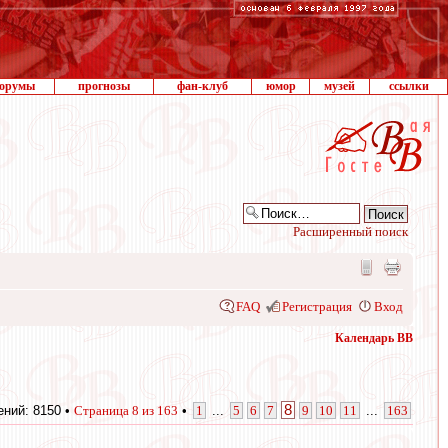
орумы
прогнозы
фан-клуб
юмор
музей
ссылки
Расширенный поиск
FAQ
Регистрация
Вход
Календарь ВВ
8
ний: 8150 •
Страница
8
из
163
•
1
...
5
6
7
9
10
11
...
163