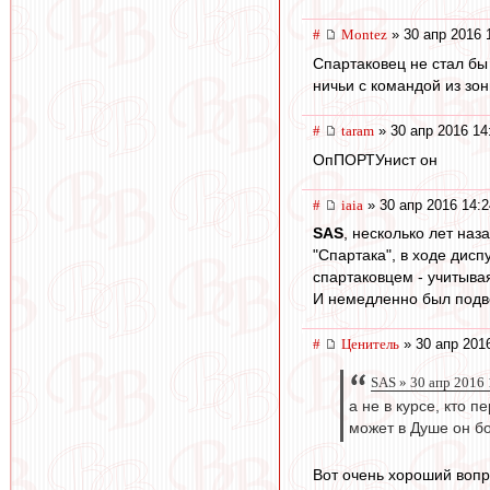
#
Montez
» 30 апр 2016 
Спартаковец не стал бы
ничьи с командой из зон
#
taram
» 30 апр 2016 14
ОпПОРТУнист он
#
iaia
» 30 апр 2016 14:2
SAS
, несколько лет наз
"Спартака", в ходе дисп
спартаковцем - учитывая
И немедленно был подве
#
Ценитель
» 30 апр 201
SAS » 30 апр 2016 
а не в курсе, кто п
может в Душе он б
Вот очень хороший вопр