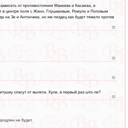
 зависеть от противостояния Макеева и Касаеаа, и
от в центре поля с Жано, Глушаковым, Ромуло и Поповым
а на Зе и Антончика, но им пиздец как будет тяжело против
итушку спасут от вылета. Хули, в первый раз што-ле?
продлен не будет.