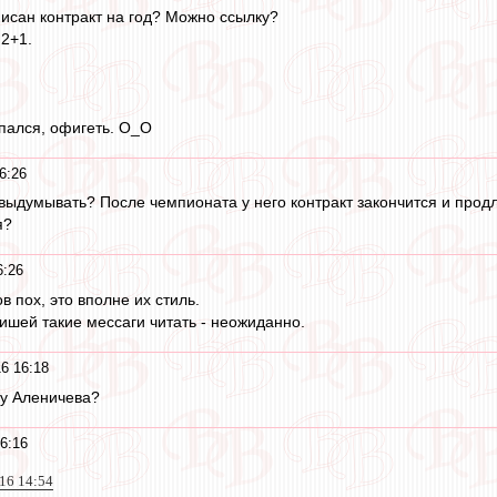
исан контракт на год? Можно ссылку?
 2+1.
пался, офигеть. O_O
6:26
выдумывать? После чемпионата у него контракт закончится и продл
я?
6:26
 пох, это вполне их стиль.
ришей такие мессаги читать - неожиданно.
6 16:18
м у Аленичева?
6:16
016 14:54