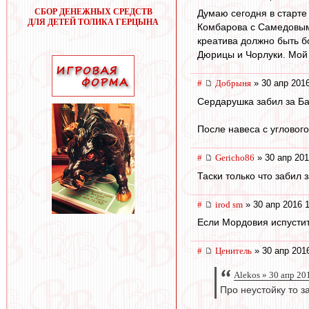
СБОР ДЕНЕЖНЫХ СРЕДСТВ
Думаю сегодня в старте
ДЛЯ ДЕТЕЙ ТОЛИКА ГЕРЦЫНА
Комбарова с Самедовым.
креатива должно быть б
Дюрицы и Чорлуки. Мой 
#
Добрыня
» 30 апр 2016
Сердарушка забил за Ба
После навеса с углового
#
Gericho86
» 30 апр 201
Таски только что забил
#
irod sm
» 30 апр 2016 
Если Мордовия испустит 
#
Ценитель
» 30 апр 201
Alekos » 30 апр 20
Про неустойку то з