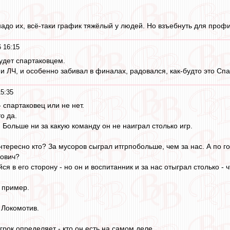
надо их, всё-таки график тяжёлый у людей. Но взъебнуть для профи
 16:15
удет спартаковцем.
 ЛЧ, и особенно забивал в финалах, радовался, как-будто это Спа
15:35
 спартаковец или не нет.
о да.
. Больше ни за какую команду он не наиграл столько игр.
нтересно кто? За мусоров сыграл итгрпобольше, чем за нас. А по го
кович?
я в его сторону - но он и воспитанник и за нас отыграл столько - ч
й пример.
 Локомотив.
грок определяет - кто он есть на самом деле.