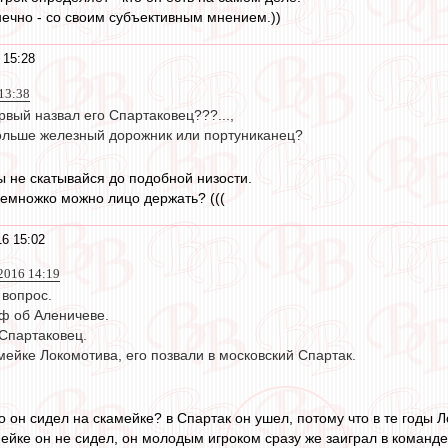
ечно - со своим субъективным мнением.))
 15:28
13:38
ервый назвал его Спартаковец???...,
ольше железный дорожник или портуниканец?
ы не скатывайся до подобной низости.
немножко можно лицо держать? (((
16 15:02
2016 14:19
 вопрос.
ф об Аленичеве.
Спартаковец.
мейке Локомотива, его позвали в московский Спартак.
то он сидел на скамейке? в Спартак он ушел, потому что в те годы
мейке он не сидел, он молодым игроком сразу же заиграл в команд