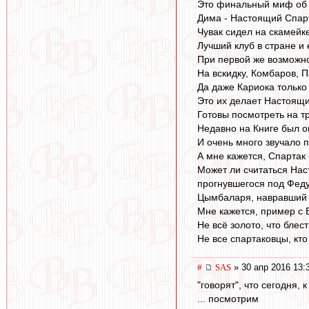
Это финальный миф об 
Дима - Настоящий Спар
Чувак сидел на скамейке
Лучший клуб в стране и
При первой же возможно
На вскидку, Комбаров, 
Да даже Кариока только
Это их делает Настоящ
Готовы посмотреть на т
Недавно на Книге был оп
И очень много звучало 
А мне кажется, Спартак 
Может ли считаться Нас
прогнувшегося под Феду
Цымбаларя, навравший с
Мне кажется, пример с 
Не всё золото, что блест
Не все спартаковцы, кто
#
SAS
» 30 апр 2016 13:
"говорят", что сегодня,
... посмотрим