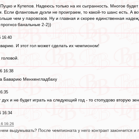
 Пуцко и Кутепов. Надеюсь только на их сыгранность. Многое будет
 Если фланговые дуэли не проиграем, то какой-то шанс есть. А в
ольше чем у паровозов. Ну и главная и скорее единственная надежд
прогноз банальные 2-2))
 16:40
варию. И этот гол может сделать их чемпионом!
 головой.
6 16:38
 за Баварию Менхенгладбаху
16:35
дух и не будет играть на следующий год - то стопудово вторую зен
6 16:34
16 16:26
ачем выдумывать? После чемпионата у него контракт закончится и 