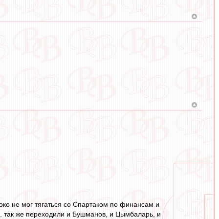
 Локо не мог тягаться со Спартаком по финансам и
е. так же переходили и Бушманов, и Цымбаларь, и