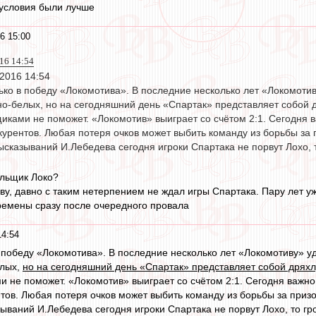
 условия были лучше
6 15:00
016 14:54
 2016 14:54
ько в победу «Локомотива». В последние несколько лет «Локомотив
о-белых, но на сегодняшний день «Спартак» представляет собой д
иками не поможет. «Локомотив» выиграет со счётом 2:1. Сегодня 
курентов. Любая потеря очков может выбить команду из борьбы за 
ысказываний И.Лебедева сегодня игроки Спартака не порвут Лохо, 
ельщик Локо?
ву, давно с таким нетерпением не ждал игры Спартака. Пару лет у
ремены сразу после очередного провала
14:54
 победу «Локомотива». В последние несколько лет «Локомотиву» уд
елых,
но на сегодняшний день «Спартак» представляет собой дрях
и не поможет. «Локомотив» выиграет со счётом 2:1. Сегодня важно
нтов. Любая потеря очков может выбить команду из борьбы за призо
зываний И.Лебедева сегодня игроки Спартака не порвут Лохо, то гр