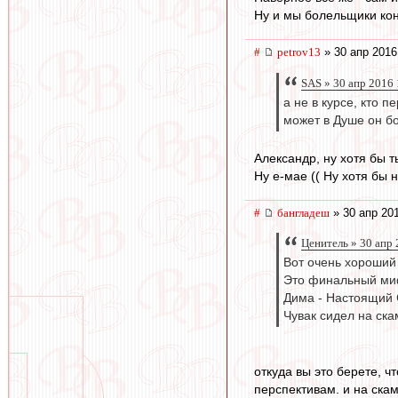
Ну и мы болельщики кон
#
petrov13
» 30 апр 2016
SAS » 30 апр 2016 
а не в курсе, кто п
может в Душе он б
Александр, ну хотя бы т
Ну е-мае (( Ну хотя бы 
#
бангладеш
» 30 апр 20
Ценитель » 30 апр 
Вот очень хороший
Это финальный ми
Дима - Настоящий 
Чувак сидел на ска
откуда вы это берете, ч
перспективам. и на ска