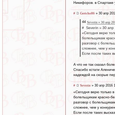
Никифоров. в Спартаке
#
Gericho86
» 30 апр 201
Severin » 30 апр 2
# Severin » 30 апр
«Сегодня верю тол
болельщикам красн
разговор с болельщ
сложнее, чем у кон
Если после таких в
А что не так сказал бол
Спасибо кстати Алениче
надеждой на скорые пе
#
Severin
» 30 апр 2016 
«Сегодня верю только в
болельщикам красно-б
разговор с болельщикам
сложнее, чем у конкуре
Если после таких выска