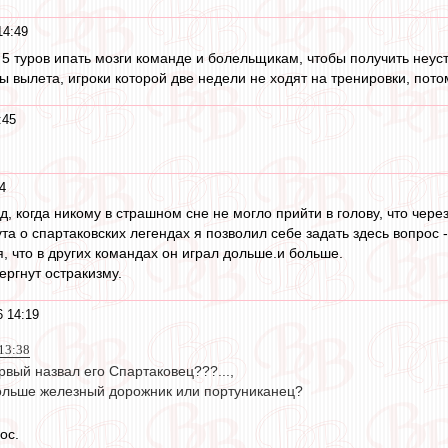
14:49
 5 туров ипать мозги команде и болельщикам, чтобы получить неус
ы вылета, игроки которой две недели не ходят на тренировки, потом
:45
4
ад, когда никому в страшном сне не могло прийти в голову, что че
ута о спартаковских легендах я позволил себе задать здесь вопрос
, что в других командах он играл дольше.и больше.
ргнут остракизму.
6 14:19
13:38
ервый назвал его Спартаковец???...,
ольше железный дорожник или портуниканец?
ос.