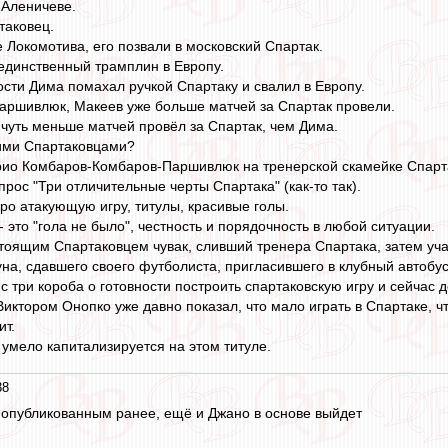
Аленичеве.
таковец.
 Локомотива, его позвали в московский Спартак.
 единственный трамплин в Европу.
сти Дима помахал ручкой Спартаку и свалил в Европу.
Паршивлюк, Макеев уже больше матчей за Спартак провели.
 чуть меньше матчей провёл за Спартак, чем Дима.
ими Спартаковцами?
рио Комбаров-Комбаров-Паршивлюк на тренерской скамейке Спарта
рос "Три отличительные черты Спартака" (как-то так).
про атакующую игру, титулы, красивые голы.
- это "гола не было", честность и порядочность в любой ситуации.
тоящим Спартаковцем чувак, сливший тренера Спартака, затем уча
на, сдавшего своего футболиста, пригласившего в клубный автоб
 три короба о готовности построить спартаковскую игру и сейчас 
Виктором Онопко уже давно показал, что мало играть в Спартаке, 
ит.
 умело капитализируется на этом титуле.
38
 к опубликованным ранее, ещё и Джано в основе выйдет