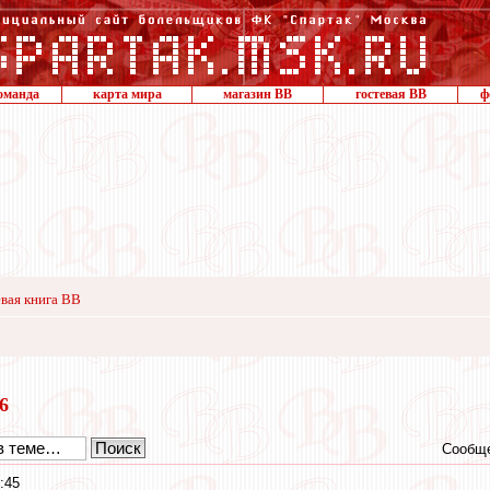
оманда
карта мира
магазин ВВ
гостевая ВВ
ф
вая книга ВВ
16
Сообще
:45