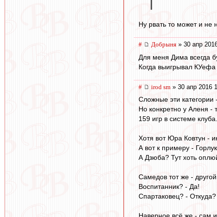
Ну рвать то может и не 
#
Добрыня
» 30 апр 2016
Для меня Дима всегда б
Когда выигрывал КУефа и
#
irod sm
» 30 апр 2016 
Сложные эти категории -
Но конкретно у Аленя - т
159 игр в системе клуба
Хотя вот Юра Ковтун - и
А вот к примеру - Горлу
А Дзюба? Тут хоть оплюйс
Самедов тот же - друго
Воспитанник? - Да!
Спартаковец? - Откуда?
Наверное всё же - сам и