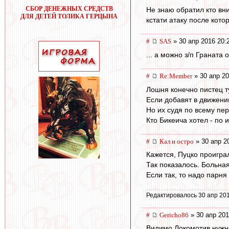
СБОР ДЕНЕЖНЫХ СРЕДСТВ
Не знаю обратил кто вн
ДЛЯ ДЕТЕЙ ТОЛИКА ГЕРЦЫНА
кстати атаку после кото
#
SAS
» 30 апр 2016 20:
... а можно з/п Граната 
#
Re:Member
» 30 апр 20
Лошня конечно пистец туп
Если добавят в движении
Но их судя по всему пер
Кто Бикеича хотел - по и
#
Кал и остро
» 30 апр 2
Кажется, Пуцко проигра
Так показалось. Больная
Если так, то надо парн
Редактировалось 30 апр 201
#
Gericho86
» 30 апр 201
Видимо Локомотив нужно