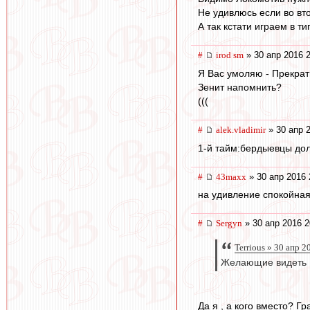
Не удивлюсь если во вт
А так кстати играем в т
#
irod sm
» 30 апр 2016 
Я Вас умоляю - Прекрати
Зенит напомнить?
(((
#
alek.vladimir
» 30 апр 
1-й тайм:бердыевцы дол
#
43maxx
» 30 апр 2016 
на удивление спокойная
#
Sergyn
» 30 апр 2016 2
Terrious » 30 апр 2
Желающие видеть П
Да я , а кого вместо? Г