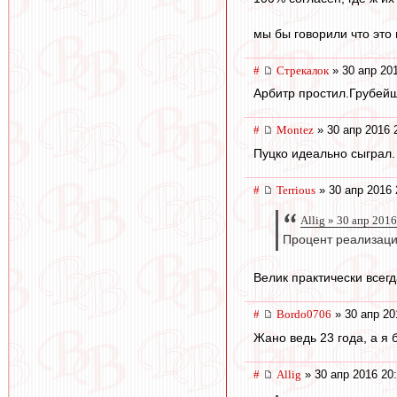
мы бы говорили что это 
#
Стрекалок
» 30 апр 20
Арбитр простил.Грубей
#
Montez
» 30 апр 2016 
Пуцко идеально сыграл.
#
Terrious
» 30 апр 2016 
Allig » 30 апр 201
Процент реализаци
Велик практически всег
#
Bordo0706
» 30 апр 20
Жано ведь 23 года, а я б
#
Allig
» 30 апр 2016 20