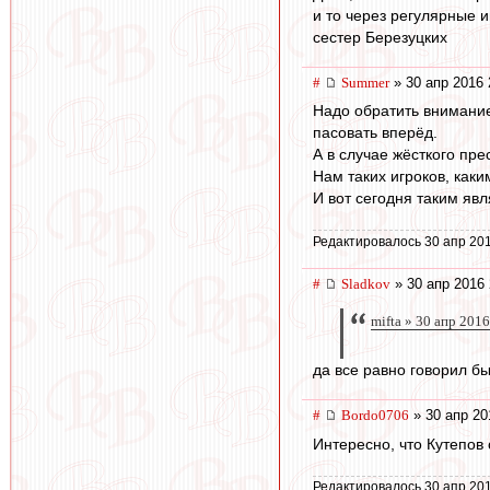
и то через регулярные 
сестер Березуцких
#
Summer
» 30 апр 2016 
Надо обратить внимание
пасовать вперёд.
А в случае жёсткого пре
Нам таких игроков, как
И вот сегодня таким яв
Редактировалось 30 апр 201
#
Sladkov
» 30 апр 2016 
mifta » 30 апр 201
да все равно говорил бы
#
Bordo0706
» 30 апр 20
Интересно, что Кутепов 
Редактировалось 30 апр 201