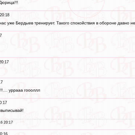
 Дюрица!!!
20:18
 нас уже Бердыев тренирует. Такого спокойствия в обороне давно н
7
20:17
17
!.... уррааа гоооллл
0:17
 выписывай!
6 20:17
0:16