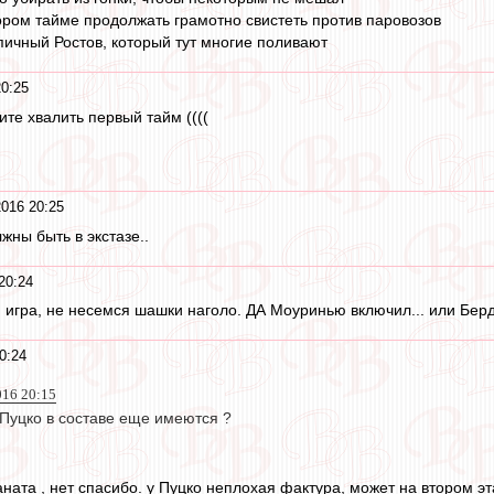
ором тайме продолжать грамотно свистеть против паровозов
ипичный Ростов, который тут многие поливают
20:25
те хвалить первый тайм ((((
2016 20:25
жны быть в экстазе..
20:24
 игра, не несемся шашки наголо. ДА Моуринью включил... или Бер
0:24
016 20:15
уцко в составе еще имеются ?
раната , нет спасибо. у Пуцко неплохая фактура, может на втором 