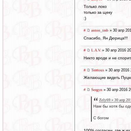
Только локо
только за щеку
:)
#
anton_tmb
» 30 апр 20
Спасибо, Ян Дюрица!!!
#
L.А.V.
» 30 апр 2016 20
Никто вроде и не спорит
#
Terrious
» 30 апр 2016 
Желающие видеть Пуцко
#
Sergyn
» 30 апр 2016 2
Zely69 » 30 апр 20
Нам бы хотя бы одно
С богом
100% согласен, где ж их 