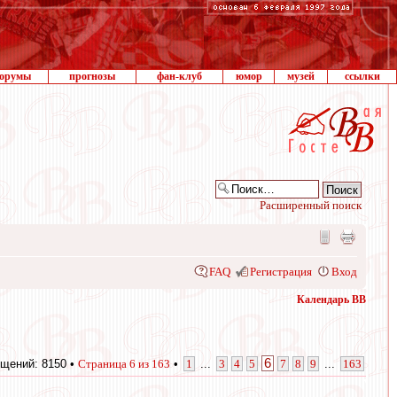
орумы
прогнозы
фан-клуб
юмор
музей
ссылки
Расширенный поиск
FAQ
Регистрация
Вход
Календарь ВВ
6
щений: 8150 •
Страница
6
из
163
•
1
...
3
4
5
7
8
9
...
163