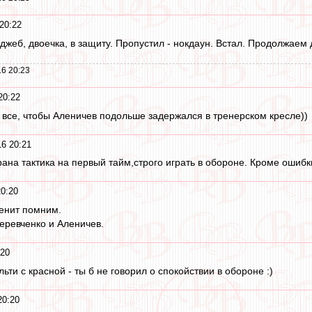
20:22
джеб, двоечка, в защиту. Пропустил - нокдаун. Встал. Продолжаем
6 20:23
20:22
все, чтобы Аленичев подольше задержался в тренерском кресле))
16 20:21
ана тактика на первый тайм,строго играть в обороне. Кроме ошибк
20:20
Зенит помним.
еревченко и Аленичев.
:20
льти с красной - ты б не говорил о спокойствии в обороне :)
20:20