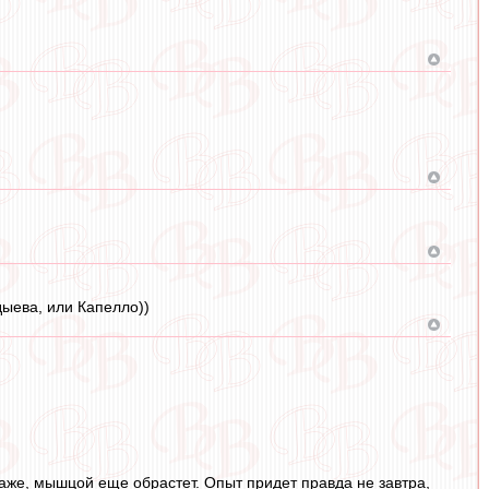
дыева, или Капелло))
этаже, мышцой еще обрастет. Опыт придет правда не завтра,