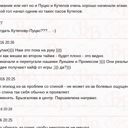
имание или нет но и Пуцко и Кутепов очень хорошо начинали атаки
рой гол начал одним из таких пасов Кутепов.
27
отдать Кутепову-Пуцко???... :-)
16 20:26
ая)))) Нам это пока на руку ))))
 как мешки во втором тайме - будет плохо - это видно.
екачали и перепугали нашими Луишем и Промесом )))) Они реально сс
дее получают кайф от игры ;))) да?)))
016 20:25
л эпизод из-за проблем со спиной - не может из-за болевых ощущен
 спина так себя обычно и проявляет.
я менять. Брызгалова в центр. Паршивлюка напрвао.
6 20:28
6 20:25
 убирать из гонки, чтобы некоторым не мешал