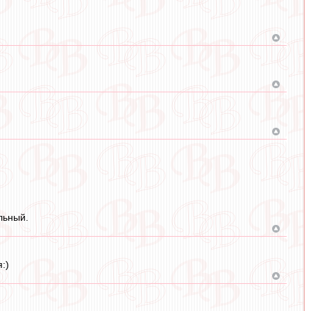
льный.
:)