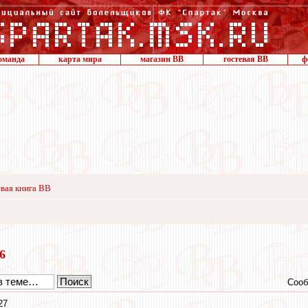
оманда
карта мира
магазин ВВ
гостевая ВВ
ф
вая книга ВВ
16
Сооб
27