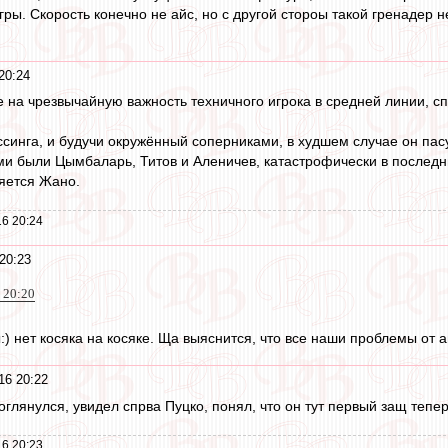
игры. Скорость конечно не айс, но с другой стороы такой гренаде
20:24
 на чрезвычайную важность техничного игрока в средней линии, с
ссинга, и будучи окружённый соперниками, в худшем случае он пасу
ими были Цымбаларь, Титов и Аленичев, катастрофически в последни
ляется Жано.
6 20:24
20:23
6 20:20
:) нет косяка на косяке. Ща выяснится, что все наши проблемы от
16 20:22
оглянулся, увидел спрва Пуцко, понял, что он тут первый защ тепе
6 20:23