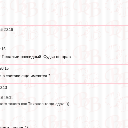
16 20:16
:15
. Пенальти очевидный. Судья не прав.
20:15
 в составе еще имеются ?
0:13
16 19:31
го такого как Тихонов тогда сдал. ))
взять теперь ))