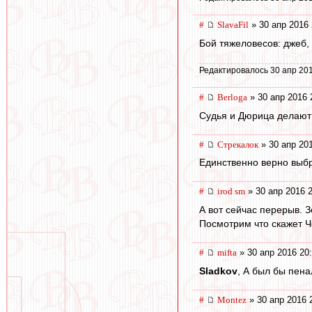
#
SlavaFil
» 30 апр 2016 
Бой тяжеловесов: джеб, 
Редактировалось 30 апр 201
#
Berloga
» 30 апр 2016 
Судья и Дюрица делают 
#
Стрекалок
» 30 апр 20
Единственно верно выбр
#
irod sm
» 30 апр 2016 
А вот сейчас перерыв. 
Посмотрим что скажет Ч
#
mifta
» 30 апр 2016 20
Sladkov
, А был бы пена
#
Montez
» 30 апр 2016 