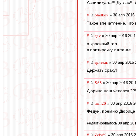
Аспиликуэта!!! Дуглас!!!
#
Sladkov
» 30 апр 2016 
Такое впечатление, что
#
gav
» 30 апр 2016 20:1
а красивый гол
в притирочку к штанге
#
зpитель
» 30 апр 2016 
Держать сраку!
#
SAS
» 30 апр 2016 20:
Дюрица наш человек ??!!
#
man26
» 30 апр 2016 2
Федун, премию Дюрице
Редактировалось 30 апр 201
#
Zely69
» 30 апр 2016 2