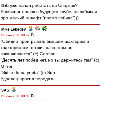
КББ уже начал работать на Спартак?
Расчищает шлак в будущем клубе, не забывая
про мелкий гешефт "прямо сейчас")))
Mike Lebedev
-
28 июн 2016 08:47
"Обидно проигрывать бывшим шахтерам и
трактористам, но жизнь на этом не
заканчивается" (с) Gardian
"Десять лет побед нет, но вы держитесь там" (с)
Mirror
"Sidite doma yopta" (c) Sun
Удралец просил передать
SAS
-
28 июн 2016 08:35
SAS » 30.03.2016 14:51
я бы к
Исландии
пригляделся ...
"запомните этот пост" (c) :-)
... а украина в одной группе с Германией и