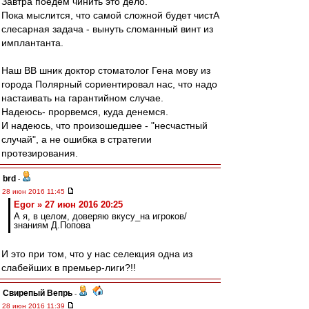
Завтра поедем чинить это дело.
Пока мыслится, что самой сложной будет чистА
слесарная задача - вынуть сломанный винт из
имплантанта.
Наш ВВ шник доктор стоматолог Гена мову из
города Полярный сориентировал нас, что надо
настаивать на гарантийном случае.
Надеюсь- прорвемся, куда денемся.
И надеюсь, что произошедшее - "несчастный
случай", а не ошибка в стратегии
протезирования.
brd
-
28 июн 2016 11:45
Egor » 27 июн 2016 20:25
А я, в целом, доверяю вкусу_на игроков/
знаниям Д.Попова
И это при том, что у нас селекция одна из
слабейших в премьер-лиги?!!
Свирепый Вепрь
-
28 июн 2016 11:39