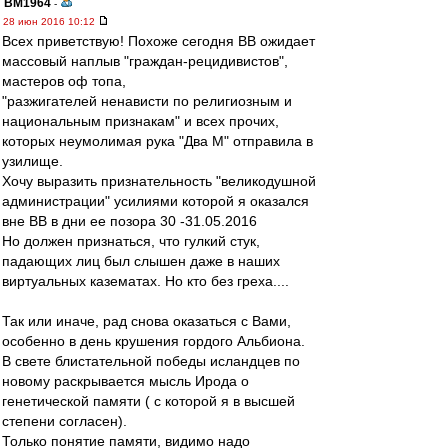
BM1964
-
28 июн 2016 10:12
Всех приветствую! Похоже сегодня ВВ ожидает
массовый наплыв "граждан-рецидивистов",
мастеров оф топа,
"разжигателей ненависти по религиозным и
национальным признакам" и всех прочих,
которых неумолимая рука "Два М" отправила в
узилище.
Хочу выразить признательность "великодушной
администрации" усилиями которой я оказался
вне ВВ в дни ее позора 30 -31.05.2016
Но должен признаться, что гулкий стук,
падающих лиц был слышен даже в наших
виртуальных казематах. Но кто без греха....
Так или иначе, рад снова оказаться с Вами,
особенно в день крушения гордого Альбиона.
В свете блистательной победы исландцев по
новому раскрывается мысль Ирода о
генетической памяти ( с которой я в высшей
степени согласен).
Только понятие памяти, видимо надо