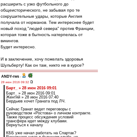
расширить с узко футбольного до
общеисторического, не забывая про те
сокрушительные удары, которые Англия
получала от норманов. Тем интереснее будет
новый поход "людей севера" против Франции,
которая тоже в бытность натерпелась от
викингов.
Будет интересно.
И в заключение, хочу пожелать здоровья
Шульберту! Как он там, никто не в курсе?
ANDY-rws
-
28 июн 2016 09:32
Барт_ » 28 июн 2016 09:01
Барт_ » 28 июн 2016 09:01
Жентяй » 28 июн 2016 07:40
Бердыев хочет Граната под ЛЧ.
Сейчас Гранат ведет переговоры с
руководством «Ростова» о личном контракте.
Также процесс обсуждения условий
трансфера идет между клубами.
Вернуться к началу
КББ уже начал работать на Спартак?
Расчищает шлак в будущем клубе, не