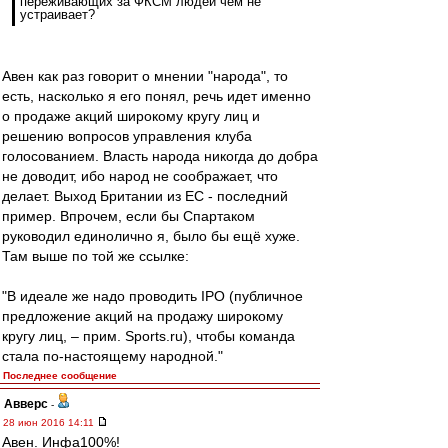
переживающих за ФКСМ людей чем не
устраивает?
Авен как раз говорит о мнении "народа", то
есть, насколько я его понял, речь идет именно
о продаже акций широкому кругу лиц и
решению вопросов управления клуба
голосованием. Власть народа никогда до добра
не доводит, ибо народ не соображает, что
делает. Выход Британии из ЕС - последний
пример. Впрочем, если бы Спартаком
руководил единолично я, было бы ещё хуже.
Там выше по той же ссылке:
"В идеале же надо проводить IPO (публичное
предложение акций на продажу широкому
кругу лиц, – прим. Sports.ru), чтобы команда
стала по-настоящему народной."
Последнее сообщение
Авверс
-
28 июн 2016 14:11
Авен. Инфа100%!