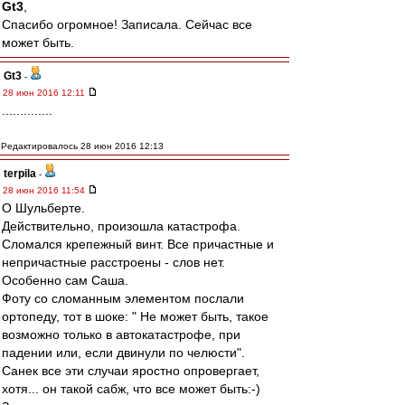
Gt3
,
Спасибо огромное! Записала. Сейчас все
может быть.
Gt3
-
28 июн 2016 12:11
..............
Редактировалось 28 июн 2016 12:13
terpila
-
28 июн 2016 11:54
О Шульберте.
Действительно, произошла катастрофа.
Сломался крепежный винт. Все причастные и
непричастные расстроены - слов нет.
Особенно сам Саша.
Фоту со сломанным элементом послали
ортопеду, тот в шоке: " Не может быть, такое
возможно только в автокатастрофе, при
падении или, если двинули по челюсти".
Санек все эти случаи яростно опровергает,
хотя... он такой сабж, что все может быть:-)