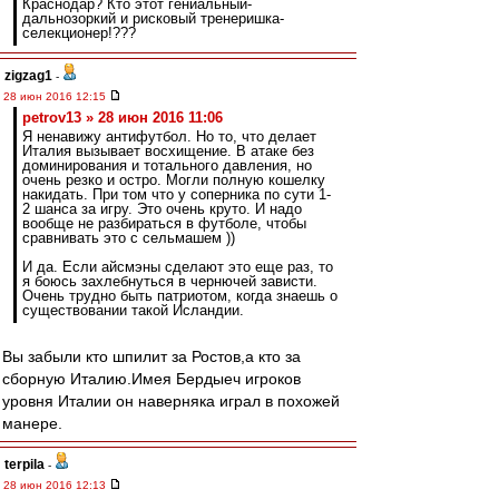
Краснодар? Кто этот гениальный-
дальнозоркий и рисковый тренеришка-
селекционер!???
zigzag1
-
28 июн 2016 12:15
petrov13 » 28 июн 2016 11:06
Я ненавижу антифутбол. Но то, что делает
Италия вызывает восхищение. В атаке без
доминирования и тотального давления, но
очень резко и остро. Могли полную кошелку
накидать. При том что у соперника по сути 1-
2 шанса за игру. Это очень круто. И надо
вообще не разбираться в футболе, чтобы
сравнивать это с сельмашем ))
И да. Если айсмэны сделают это еще раз, то
я боюсь захлебнуться в чернючей зависти.
Очень трудно быть патриотом, когда знаешь о
существовании такой Исландии.
Вы забыли кто шпилит за Ростов,а кто за
сборную Италию.Имея Бердыеч игроков
уровня Италии он наверняка играл в похожей
манере.
terpila
-
28 июн 2016 12:13