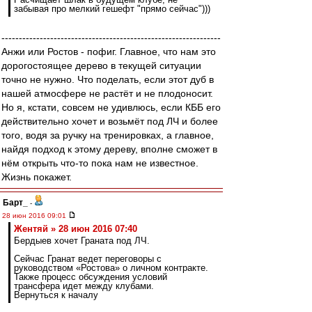
забывая про мелкий гешефт "прямо сейчас")))
---------------------------------------------------------------
Анжи или Ростов - пофиг. Главное, что нам это
дорогостоящее дерево в текущей ситуации
точно не нужно. Что поделать, если этот дуб в
нашей атмосфере не растёт и не плодоносит.
Но я, кстати, совсем не удивлюсь, если КББ его
действительно хочет и возьмёт под ЛЧ и более
того, водя за ручку на тренировках, а главное,
найдя подход к этому дереву, вполне сможет в
нём открыть что-то пока нам не известное.
Жизнь покажет.
Барт_
-
28 июн 2016 09:01
Жентяй » 28 июн 2016 07:40
Бердыев хочет Граната под ЛЧ.
Сейчас Гранат ведет переговоры с
руководством «Ростова» о личном контракте.
Также процесс обсуждения условий
трансфера идет между клубами.
Вернуться к началу