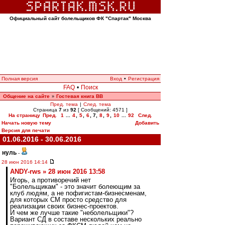
Официальный сайт болельщиков ФК "Спартак" Москва
Полная версия
Вход
•
Регистрация
FAQ
•
Поиск
Общение на сайте
Гостевая книга ВВ
»
Пред. тема
|
След. тема
Страница
7
из
92
[ Сообщений: 4571 ]
На страницу
Пред.
1
...
4
,
5
,
6
,
7
,
8
,
9
,
10
...
92
След.
Начать новую тему
Добавить
Версия для печати
01.06.2016 - 30.06.2016
нуль
-
28 июн 2016 14:14
ANDY-rws » 28 июн 2016 13:58
Игорь, а противоречий нет
"Болельщикам" - это значит болеющим за
клуб людям, а не пофигистам-бизнесменам,
для которых СМ просто средство для
реализации своих бизнес-проектов.
И чем же лучше такие "неболельщики"?
Вариант СД в составе нескольких реально