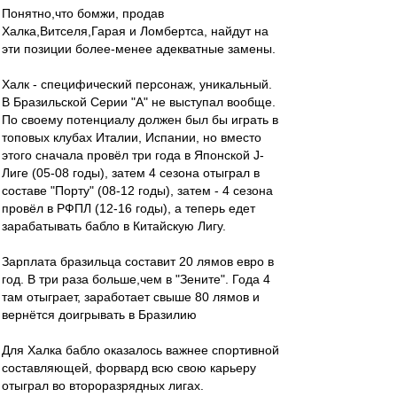
Понятно,что бомжи, продав
Халка,Витселя,Гарая и Ломбертса, найдут на
эти позиции более-менее адекватные замены.
Халк - специфический персонаж, уникальный.
В Бразильской Серии "А" не выступал вообще.
По своему потенциалу должен был бы играть в
топовых клубах Италии, Испании, но вместо
этого сначала провёл три года в Японской J-
Лиге (05-08 годы), затем 4 сезона отыграл в
составе "Порту" (08-12 годы), затем - 4 сезона
провёл в РФПЛ (12-16 годы), а теперь едет
зарабатывать бабло в Китайскую Лигу.
Зарплата бразильца составит 20 лямов евро в
год. В три раза больше,чем в "Зените". Года 4
там отыграет, заработает свыше 80 лямов и
вернётся доигрывать в Бразилию
Для Халка бабло оказалось важнее спортивной
составляющей, форвард всю свою карьеру
отыграл во второразрядных лигах.