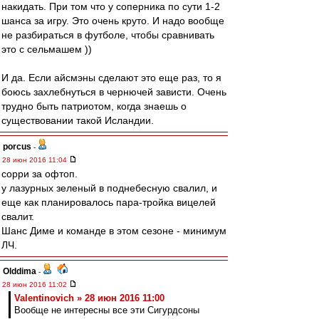
накидать. При том что у соперника по сути 1-2
шанса за игру. Это очень круто. И надо вообще
не разбираться в футболе, чтобы сравнивать
это с сельмашем ))
И да. Если айсмэны сделают это еще раз, то я
боюсь захлебнуться в чернючей зависти. Очень
трудно быть патриотом, когда знаешь о
существовании такой Исландии.
porcus
-
28 июн 2016 11:04
сорри за офтоп.
у лазурных зеленый в поднебесную свалил, и
еще как планировалось пара-тройка вицелей
свалит.
Шанс Диме и команде в этом сезоне - минимум
ЛЧ.
Olddima
-
28 июн 2016 11:02
Valentinovich » 28 июн 2016 11:00
Вообще не интересны все эти Сигурдсоны