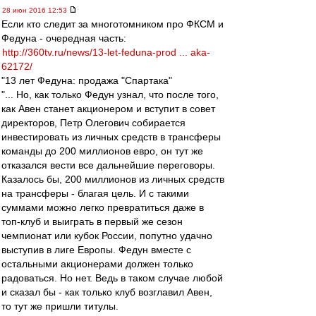
28 июн 2016 12:53
Если кто следит за многотомником про ФКСМ и
Федуна - очередная часть:
http://360tv.ru/news/13-let-feduna-prod ... aka-
62172/
"13 лет Федуна: продажа "Спартака"
"... Но, как только Федун узнал, что после того,
как Авен станет акционером и вступит в совет
директоров, Петр Олегович собирается
инвестировать из личных средств в трансферы
команды до 200 миллионов евро, он тут же
отказался вести все дальнейшие переговоры.
Казалось бы, 200 миллионов из личных средств
на трансферы - благая цель. И с такими
суммами можно легко превратиться даже в
топ-клуб и выиграть в первый же сезон
чемпионат или кубок России, попутно удачно
выступив в лиге Европы. Федун вместе с
остальными акционерами должен только
радоваться. Но нет. Ведь в таком случае любой
и сказал бы - как только клуб возглавил Авен,
то тут же пришли титулы.