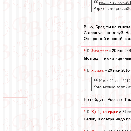
recchi » 28 июн 20
Рерих - это россий
Вижу, Брат, ты не лыком 
Соглашусь, пожалуй. Но
Он простой и ясный, как
#
dispatcher
» 29 июн 201
Montez
, Не они идейные
#
Montez
» 29 июн 2016 
Nox » 29 июн 2016
Кого можно взять и
Не пойдут в Россию. Та
#
Храброе сердце
» 29 и
Белугу и осетра надо бр