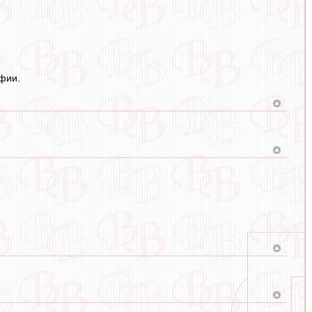
офии.