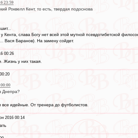
16 23:59
ский Роквелл Кент, то есть, твердая подоснова
шит...
 у Кента, слава Богу нет всей этой мутной псевдотибетской филос
... Вася Баранов). На замену сойдет.
6 00:26
. Жизнь у них такая.
00:20
 00:00
з Днепра?
м все идейные. От тренера до футболистов.
юн 2016 00:14
ать