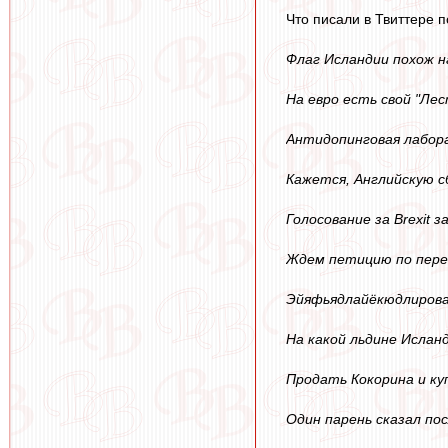
Что писали в Твиттере 
Флаг Исландии похож н
На евро есть свой "Ле
Антидопинговая лабора
Кажется, Английскую 
Голосование за Brexit
Ждем петицию по пере
Эйяфьядлайёкюдлирова
На какой льдине Ислан
Продать Кокорина и ку
Один парень сказал по