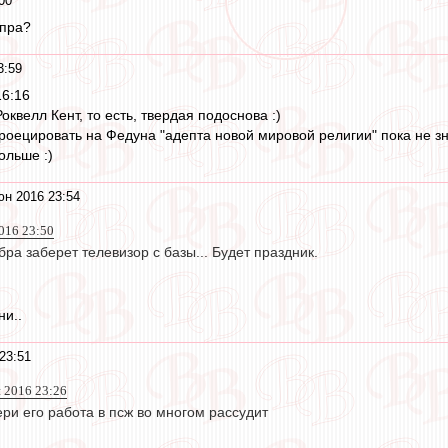
00
епра?
3:59
16:16
оквелл Кент, то есть, твердая подоснова :)
спроецировать на Федуна "адепта новой мировой религии" пока не з
ольше :)
юн 2016 23:54
016 23:50
бра заберет телевизор с базы... Будет праздник.
ни..
23:51
 2016 23:26
ри его работа в псж во многом рассудит