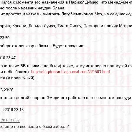
ончился с момента его назначения в Париж? Думаю, что менеджмен
но после недавних неудач Блана.
т простая и четкая - выиграть Лигу Чемпионов. Что, на секундочку
ию, Кавани, Давида Луиза, Тиаго Силву, Пасторе и прочих Матюид
23:50
аберет телевизор с базы... Будет праздник.
016 23:47
авно такие ВВ-шники еще были) такие, кому интересно про музей (э
 и небезбожец):
http://old-pionear.livejournal.com/221503.html
ся (я привычный).
6 23:26
 то что долгий спор по Эмери его работа в псж во многом рассудит 
юн 2016 23:18
н 2016 22:57
ве еще не все вещи с базы забрал?