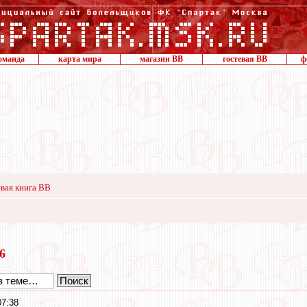
оманда
карта мира
магазин ВВ
гостевая ВВ
ф
вая книга ВВ
16
07:38