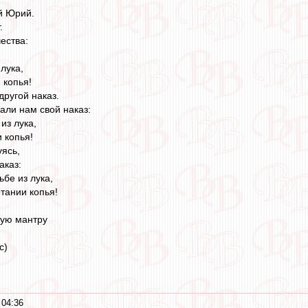
ый Юрий.
.
ествa:
лука,
 копья!
другой наказ.
али нам свой наказ:
из лука,
 копья!
уясь,
аказ:
ьбе из лука,
тании копья!
вую мантру
c)
 04:36