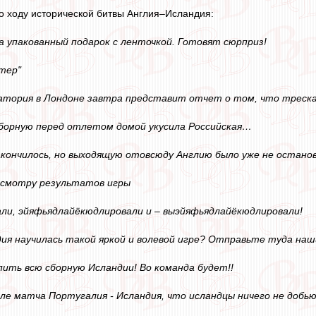
по ходу исторической битвы Англия–Исландия:
а упакованный подарок с ленточкой. Готовят сюрприз!
стер"
тория в Лондоне завтра представит отчет о том, что треска 
сборную перед отлетом домой укусила Российская…
 закончилось, но выходящую отовсюду Англию было уже не остан
смотру результатов игры
ли, эйяфьядлайёкюдлировали и – выэйяфьядлайёкюдлировали!
дия научилась такой яркой и волевой игре? Отправьте туда наш
пить всю сборную Исландии! Во команда будет!!
сле матча Португалия - Исландия, что исландцы ничего не добью