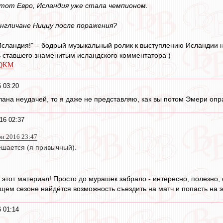
этот Евро, Исландия уже стала чемпионом.
нгличане Ниццу после поражения?
Исландия!" – бодрый музыкальный ролик к выступлению Исландии н
 ставшего знаменитым исландского комментатора )
QQKM
 03:20
лана неудачей, то я даже не представляю, как вы потом Эмери опр
16 02:37
юн 2016 23:47
ешается (я привычный).
этот материал! Просто до мурашек забрало - интересно, полезно, с
ущем сезоне найдётся возможность съездить на матч и попасть на 
 01:14