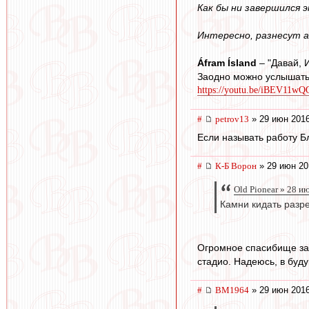
Как бы ни завершился 
Интересно, разнесут а
Áfram Ísland
– "Давай, 
Заодно можно услышать
https://youtu.be/iBEV11w
#
petrov13
» 29 июн 2016
Если называть работу Б
#
К-Б Ворон
» 29 июн 20
Old Pionear » 28 и
Камни кидать разр
Огромное спасибище за 
стадио. Надеюсь, в буд
#
BM1964
» 29 июн 2016