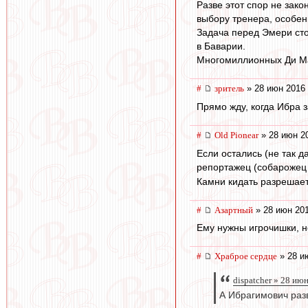
Разве этот спор не зак
выбору тренера, особен
Задача перед Эмери стои
в Баварии.
Многомиллионных Ди Мар
#
зpитель
» 28 июн 2016 
Прямо жду, когда Ибра з
#
Old Pionear
» 28 июн 2
Если остались (не так д
репортажец (собарожец
Камни кидать разрешает
#
Азартный
» 28 июн 201
Ему нужны игрочишки, но
#
Храброе сердце
» 28 и
dispatcher » 28 ию
А Ибрагимович раз