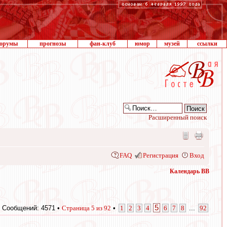
орумы
прогнозы
фан-клуб
юмор
музей
ссылки
Расширенный поиск
FAQ
Регистрация
Вход
Календарь ВВ
5
Сообщений: 4571 •
Страница
5
из
92
•
1
2
3
4
6
7
8
...
92