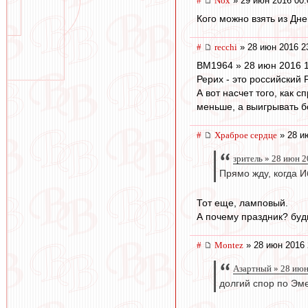
#
Nox
» 29 июн 2016 00:
Кого можно взять из Дн
#
recchi
» 28 июн 2016 2
BM1964 » 28 июн 2016 
Рерих - это российский Р
А вот насчет того, как 
меньше, а выигрывать б
#
Храброе сердце
» 28 и
зpитель » 28 июн 2
Прямо жду, когда И
Тот еще, ламповый.
А почему праздник? буд
#
Montez
» 28 июн 2016 
Азартный » 28 июн
долгий спор по Эме