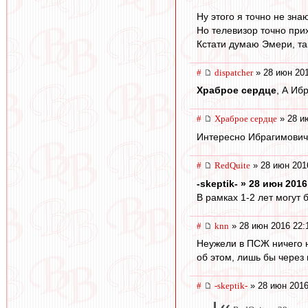
Ну этого я точно не знаю
Но телевизор точно при
Кстати думаю Эмери, та
#
dispatcher
» 28 июн 201
Храброе сердце
, А Иб
#
Храброе сердце
» 28 и
Интересно Ибрагимович,
#
RedQuite
» 28 июн 201
-skeptik- » 28 июн 2016
В рамках 1-2 лет могут 
#
knn
» 28 июн 2016 22:
Неужели в ПСЖ ничего н
об этом, лишь бы через 
#
-skeptik-
» 28 июн 2016