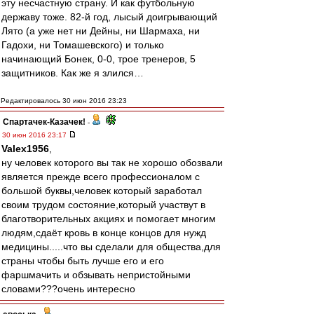
эту несчастную страну. И как футбольную
державу тоже. 82-й год, лысый доигрывающий
Лято (а уже нет ни Дейны, ни Шармаха, ни
Гадохи, ни Томашевского) и только
начинающий Бонек, 0-0, трое тренеров, 5
защитников. Как же я злился…
Редактировалось 30 июн 2016 23:23
Спартачек-Казачек!
-
30 июн 2016 23:17
Valex1956
,
ну человек которого вы так не хорошо обозвали
является прежде всего профессионалом с
большой буквы,человек который заработал
своим трудом состояние,который участвут в
благотворительных акциях и помогает многим
людям,сдаёт кровь в конце концов для нужд
медицины.....что вы сделали для общества,для
страны чтобы быть лучше его и его
фаршмачить и обзывать непристойными
словами???очень интересно