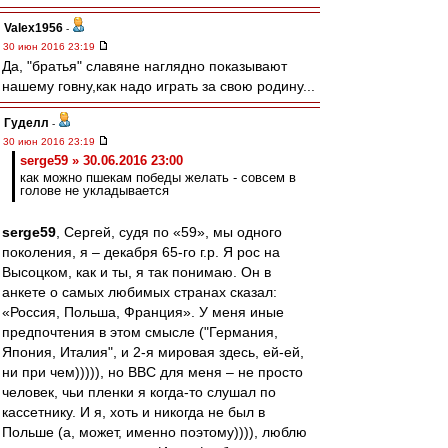
Valex1956
-
30 июн 2016 23:19
Да, "братья" славяне наглядно показывают
нашему говну,как надо играть за свою родину...
Гуделл
-
30 июн 2016 23:19
serge59 » 30.06.2016 23:00
как можно пшекам победы желать - совсем в
голове не укладывается
serge59
, Сергей, судя по «59», мы одного
поколения, я – декабря 65-го г.р. Я рос на
Высоцком, как и ты, я так понимаю. Он в
анкете о самых любимых странах сказал:
«Россия, Польша, Франция». У меня иные
предпочтения в этом смысле ("Германия,
Япония, Италия", и 2-я мировая здесь, ей-ей,
ни при чем))))), но ВВС для меня – не просто
человек, чьи пленки я когда-то слушал по
кассетнику. И я, хоть и никогда не был в
Польше (а, может, именно поэтому)))), люблю