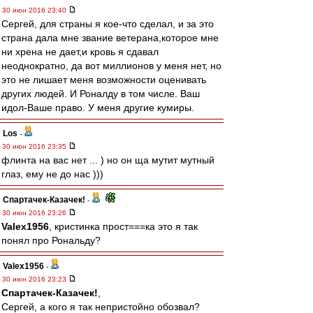
30 июн 2016 23:40
Сергей, для страны я кое-что сделал, и за это
страна дала мне звание ветерана,которое мне
ни хрена не дает,и кровь я сдавал
неоднократно, да вот миллионов у меня нет, но
это не лишает меня возможности оценивать
других людей. И Роналду в том числе. Ваш
идол-Ваше право. У меня другие кумиры.
Los
-
30 июн 2016 23:35
флинта на вас нет ... ) но он ща мутит мутный
глаз, ему не до нас )))
Спартачек-Казачек!
-
30 июн 2016 23:26
Valex1956
, кристинка прост===ка это я так
понял про Рональду?
Valex1956
-
30 июн 2016 23:23
Спартачек-Казачек!
,
Сергей, а кого я так непристойно обозвал?