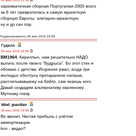
30 июн 2016 23:59
харизматичная сборная Португалии-2000 всего
за 6 лет превратилась в самую мразотную
сборную Европы. элитарно-мразотную.
ну и до сих пор.
Редактировалось 30 июн 2016 23:59
Гуделл
-
30 июн 2016 23:56
BM1964
, Кириллыч, нам решительно НАДО
выпить после твоего "Будрыса". Бо этот стих я
обожаю с детства. Искренне ржал, когда три
молодых оболтуса притаранили папаше,
рассчитывавшему на бабло, сам знаешь кого.
Давай создадим альтернативу хваленому
Мутному глазу.
blind_guardian
-
30 июн 2016 23:56
Во звонит..Чистая прибыль с учётом
аммортизации.
knn - видал?