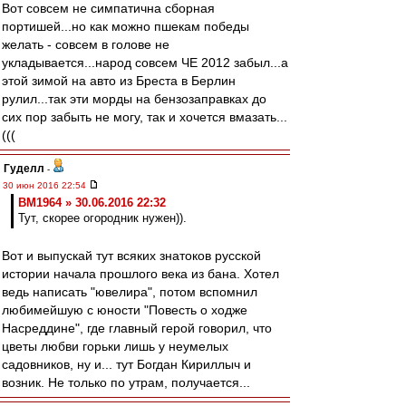
Вот совсем не симпатична сборная
портишей...но как можно пшекам победы
желать - совсем в голове не
укладывается...народ совсем ЧЕ 2012 забыл...а
этой зимой на авто из Бреста в Берлин
рулил...так эти морды на бензозаправках до
сих пор забыть не могу, так и хочется вмазать...
(((
Гуделл
-
30 июн 2016 22:54
BM1964 » 30.06.2016 22:32
Тут, скорее огородник нужен)).
Вот и выпускай тут всяких знатоков русской
истории начала прошлого века из бана. Хотел
ведь написать "ювелира", потом вспомнил
любимейшую с юности "Повесть о ходже
Насреддине", где главный герой говорил, что
цветы любви горьки лишь у неумелых
садовников, ну и... тут Богдан Кириллыч и
возник. Не только по утрам, получается...