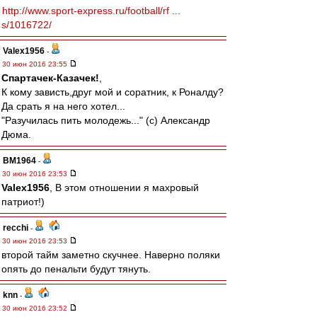
http://www.sport-express.ru/football/rf ...
s/1016722/
Valex1956
-
30 июн 2016 23:55
Спартачек-Казачек!
,
К кому зависть,друг мой и соратник, к Роналду?
Да срать я на него хотел...
"Разучилась пить молодежь..." (с) Александр
Дюма.
BM1964
-
30 июн 2016 23:53
Valex1956
, В этом отношении я махровый
патриот!)
recchi
-
30 июн 2016 23:53
второй тайм заметно скучнее. Наверно поляки
опять до пенальти будут тянуть.
knn
-
30 июн 2016 23:52