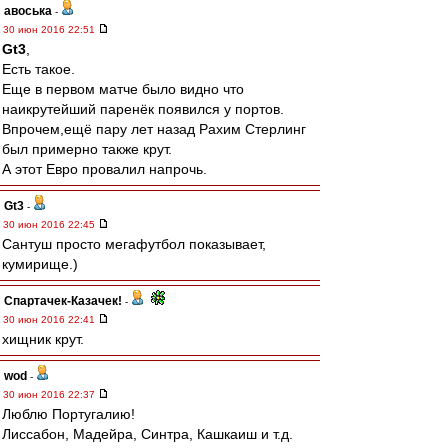
авоська
-
30 июн 2016 22:51
Gt3
,
Есть такое.
Еще в первом матче было видно что
наикрутейший паренёк появился у портов.
Впрочем,ещё пару лет назад Рахим Стерлинг
был примерно также крут.
А этот Евро провалил напрочь.
Gt3
-
30 июн 2016 22:45
Сантуш просто мегафутбол показывает,
кумирище.)
Спартачек-Казачек!
-
30 июн 2016 22:41
хищник крут.
wod
-
30 июн 2016 22:37
Люблю Португалию!
Лиссабон, Мадейра, Синтра, Кашкаиш и т.д.