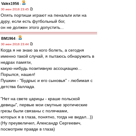
Valex1956
-
30 июн 2016 23:45
Опять портиши играют на пенальти или на
дуру, если есть футбольный бог,
он не должен этого допустить...
BM1964
-
30 июн 2016 23:44
Когда я не знаю за кого болеть, а сегодня
именно такой случай, я пытаюсь обнаружить в
недрах памяти,
какую-нибудь позитивную ассоциацию...
Порылся, нашел!
Пушкин - "Будрыс и его сыновья" - любимая с
детства баллада.
"Нет на свете царицы - краше польской
девицы", первые мои смутные эротические
грезы были связаны с полячками,
которых я в глаза, понятно, тогда не видал...))
(Ну преувеличил, Александр Сергеевич,
посмотрим правде в глаза)