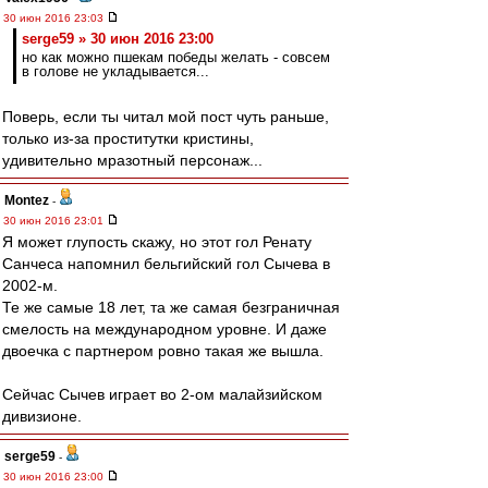
30 июн 2016 23:03
serge59 » 30 июн 2016 23:00
но как можно пшекам победы желать - совсем
в голове не укладывается...
Поверь, если ты читал мой пост чуть раньше,
только из-за проститутки кристины,
удивительно мразотный персонаж...
Montez
-
30 июн 2016 23:01
Я может глупость скажу, но этот гол Ренату
Санчеса напомнил бельгийский гол Сычева в
2002-м.
Те же самые 18 лет, та же самая безграничная
смелость на международном уровне. И даже
двоечка с партнером ровно такая же вышла.
Сейчас Сычев играет во 2-ом малайзийском
дивизионе.
serge59
-
30 июн 2016 23:00