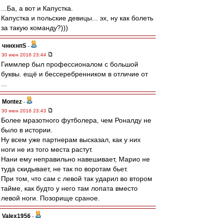
...Ба, а вот и Капустка.
Капустка и польские девицы... эх, ну как болеть
за такую команду?)))
чннхнпS
-
30 июн 2016 23:44
Гиммлер был профессионалом с большой
буквы. ещё и бессеребренником в отличие от
...
Montez
-
30 июн 2016 23:43
Более мразотного футболера, чем Роналду не
было в истории.
Ну всем уже партнерам высказал, как у них
ноги не из того места растут.
Нани ему неправильно навешивает, Марио не
туда скидывает, не так по воротам бьет.
При том, что сам с левой так ударил во втором
тайме, как будто у него там лопата вместо
левой ноги. Позорище сраное.
Valex1956
-