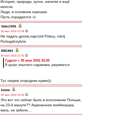
История, природы, кухня, напитки и ещё
многое.
Люди, в основном хорошие.
Пусть порадуются =)
Valex1956
-
30 июн 2016 22:36
Не падать духом,naprzód Polacy, ciśnij
Portugalczyków
BM1964
-
30 июн 2016 22:32
Гуделл » 30 июн 2016 22:20
В руках опытного садовника, разумеется
Тут, скорее огородник нужен)).
kotow
-
30 июн 2016 22:30
Это вот что сейчас было в исполнении Польши,
на 23-й минуте?? Ахрененная комбинашка,
жаль, не забили....