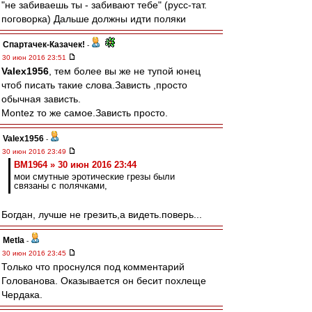
"не забиваешь ты - забивают тебе" (русс-тат.
поговорка) Дальше должны идти поляки
Спартачек-Казачек!
-
30 июн 2016 23:51
Valex1956
, тем более вы же не тупой юнец
чтоб писать такие слова.Зависть ,просто
обычная зависть.
Montez то же самое.Зависть просто.
Valex1956
-
30 июн 2016 23:49
BM1964 » 30 июн 2016 23:44
мои смутные эротические грезы были
связаны с полячками,
Богдан, лучше не грезить,а видеть.поверь...
Metla
-
30 июн 2016 23:45
Только что проснулся под комментарий
Голованова. Оказывается он бесит похлеще
Чердака.