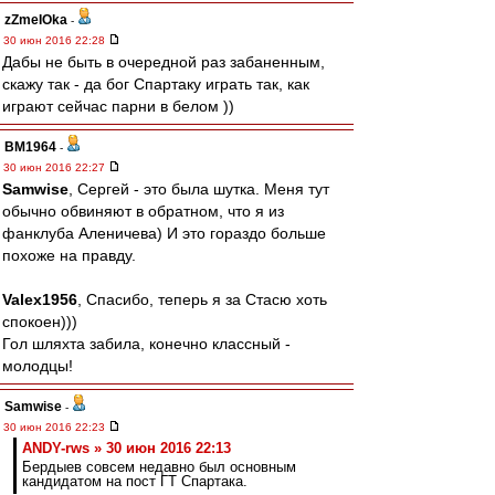
zZmeIOka
-
30 июн 2016 22:28
Дабы не быть в очередной раз забаненным,
скажу так - да бог Спартаку играть так, как
играют сейчас парни в белом ))
BM1964
-
30 июн 2016 22:27
Samwise
, Сергей - это была шутка. Меня тут
обычно обвиняют в обратном, что я из
фанклуба Аленичева) И это гораздо больше
похоже на правду.
Valex1956
, Спасибо, теперь я за Стасю хоть
спокоен)))
Гол шляхта забила, конечно классный -
молодцы!
Samwise
-
30 июн 2016 22:23
ANDY-rws » 30 июн 2016 22:13
Бердыев совсем недавно был основным
кандидатом на пост ГТ Спартака.