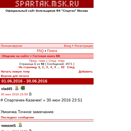
Официальный сайт болельщиков ФК "Спартак" Москва
Полная версия
Вход
•
Регистрация
FAQ
•
Поиск
Общение на сайте
Гостевая книга ВВ
»
Пред. тема
|
След. тема
Страница
1
из
92
[ Сообщений: 4571 ]
На страницу
1
,
2
,
3
,
4
,
5
...
92
След.
Начать новую тему
Добавить
Версия для печати
01.06.2016 - 30.06.2016
vlad45
-
30 июн 2016 23:59
# Спартачек-Казачек! » 30 июн 2016 23:51
Умничка.Точное замечание.
Последнее сообщение
чннхнпS
-