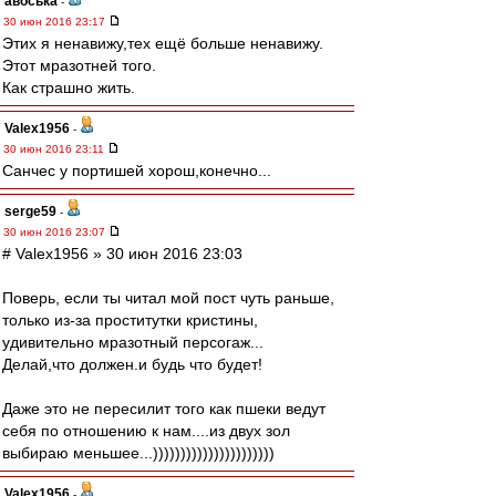
авоська
-
30 июн 2016 23:17
Этих я ненавижу,тех ещё больше ненавижу.
Этот мразотней того.
Как страшно жить.
Valex1956
-
30 июн 2016 23:11
Санчес у портишей хорош,конечно...
serge59
-
30 июн 2016 23:07
# Valex1956 » 30 июн 2016 23:03
Поверь, если ты читал мой пост чуть раньше,
только из-за проститутки кристины,
удивительно мразотный персогаж...
Делай,что должен.и будь что будет!
Даже это не пересилит того как пшеки ведут
себя по отношению к нам....из двух зол
выбираю меньшее...))))))))))))))))))))))
Valex1956
-