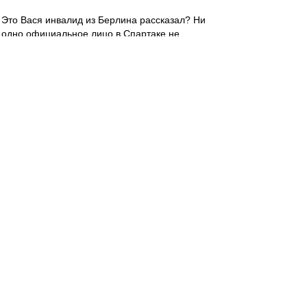
Это Вася инвалид из Берлина рассказал? Ни
одно официальное лицо в Спартаке не
подтвердило переговоры с Бердыевым.
Основную волну слухов поднял один
индивидуум из Берлина.
aavvdd
-
30 июн 2016 22:22
Сложно смотреть евро-матч, когда обе
сборные мразотные.
Может ничья и все перепиздятся? :)
Гуделл
-
30 июн 2016 22:20
Valex1956 » 30.06.2016 22:02
Фпирёёт Польша!!!!
Алга, Польска! Ты еще не сгинела! И,
уважаемая обсчественность, лично ваш
пок.слуга рассмотрел бы приглашение в
Спартак пана Капустки. Во-первых, фамилия
смешная, во-вторых, техничный - значит,