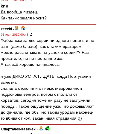
01 июл 2016 00:48
knn
,
Да вообще пиздец.
Как таких земля носит?
recchi
-
01 июл 2016 00:48
Фабиански за две серии ни одного пенальти не
взял (даже близко), как с таким вратарём
можно рассчитывать на успех в серии?? Раз
прокатило, но не постоянно же.
А так всё хорошо начиналось.
я уже ДИКО УСТАЛ ЖДАТЬ, когда Португалия
вылетит.
сначала отскочили от немотивированной
подосновы венгров, потом отползли от
хорватов, сегодня тоже ни разу не заслужили
победы. Такое ощущение уже, что доковыляют
до финала, где обычно таким уродам наконец-
то вбивают кол, заканчивая страдания :))
Спартачек-Казачек!
-