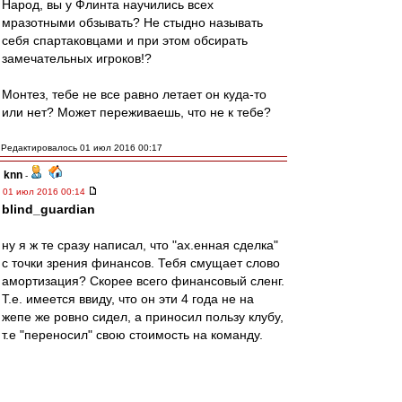
Народ, вы у Флинта научились всех
мразотными обзывать? Не стыдно называть
себя спартаковцами и при этом обсирать
замечательных игроков!?
Монтез, тебе не все равно летает он куда-то
или нет? Может переживаешь, что не к тебе?
Редактировалось 01 июл 2016 00:17
knn
-
01 июл 2016 00:14
blind_guardian
ну я ж те сразу написал, что "ах.енная сделка"
с точки зрения финансов. Тебя смущает слово
амортизация? Скорее всего финансовый сленг.
Т.е. имеется ввиду, что он эти 4 года не на
жепе же ровно сидел, а приносил пользу клубу,
т.е "переносил" свою стоимость на команду.
Редактировалось 01 июл 2016 00:19
Гуделл
-