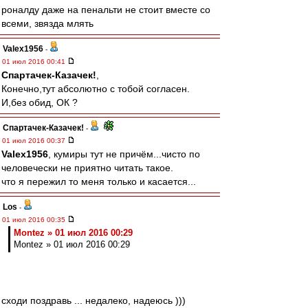
роналду даже на пенальти не стоит вместе со
всеми, звязда млять
Valex1956
-
01 июл 2016 00:41
Спартачек-Казачек!
,
Конечно,тут абсолютно с тобой согласен.
И,без обид, ОК ?
Спартачек-Казачек!
-
01 июл 2016 00:37
Valex1956
, кумиры тут не причём...чисто по
человечески не приятно читать такое.
что я пережил то меня только и касается...
Los
-
01 июл 2016 00:35
Montez » 01 июл 2016 00:29
Montez » 01 июл 2016 00:29
сходи поздравь ... недалеко, надеюсь )))