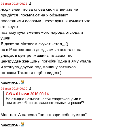
01 июл 2016 00:22
люди зная что за слова свои отвечать не
придётся ,посылают на х,обзывают
последними словами ,несут чушь и думают что
это круто..
поэтому куча вменяемого народа отсюда и
ушли.
Я даже за Матвеем скучать стал,,,((
пс.в Ростове жопа.дождь смыл асфальт на
улицах в центре,,машины плавают по
центру,две женщины погибли(одна в яму упала
и утонула,другую под машину затянуло
потоком.Такого я ещё е видел((
Valex1956
-
01 июл 2016 00:20
Gt3 » 01 июл 2016 00:14
Не стыдно называть себя спартаковцами и
при этом обсирать замечательных игроков!?
Мне-нет. А нарезка-"не сотвори себе кумира"
Valex1956
-