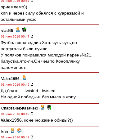
01 июл 2016 00:47
приемлемо))
knn и через силу обнялся с куарежмой и
остальными.ужос
vlad45
-
01 июл 2016 00:47
Футбол справедлив.Хоть чуть-чуть,но
португалы были лучше.
У поляков понравился молодой парень№21,
Капустка,что-ли.Он чем то Коноплянку
напоминает.
Valex1956
-
01 июл 2016 00:45
Да,блять... :twisted: :twisted:
Ни одной победы-и без мыла в жопу...
Спартачек-Казачек!
-
01 июл 2016 00:42
Valex1956
, конечно,какие обиды?))
knn
-
01 июл 2016 00:42