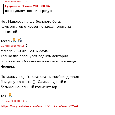
01 июл 2016 00:16
Гуделл » 01 июл 2016 00:04
по пендалям, нет ли - продуют
Нет. Надеюсь на футбольного бога.
Комментатор откровенно зае..л топить за
портишей...
recchi
-
01 июл 2016 00:15
# Metla » 30 июн 2016 23:45
Только что проснулся под комментарий
Голованова. Оказывается он бесит похлеще
Чердака
--
По-моему, под Голованова ты вообще должен
был до утра спать :)). Самый нудный и
безымоциональный комментатор.
Gt3
-
01 июл 2016 00:14
https://m.youtube.com/watch?v=A7oZmnBYYeA