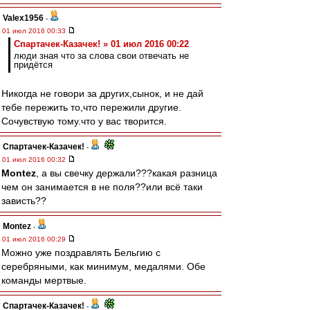
Valex1956
-
01 июл 2016 00:33
Спартачек-Казачек! » 01 июл 2016 00:22
люди зная что за слова свои отвечать не
придётся
Никогда не говори за других,сынок, и не дай
тебе пережить то,что пережили другие.
Сочувствую тому.что у вас творится.
Спартачек-Казачек!
-
01 июл 2016 00:32
Montez
, а вы свечку держали???какая разница
чем он занимается в не поля??или всё таки
зависть??
Montez
-
01 июл 2016 00:29
Можно уже поздравлять Бельгию с
серебряными, как минимум, медалями. Обе
команды мертвые.
Спартачек-Казачек!
-