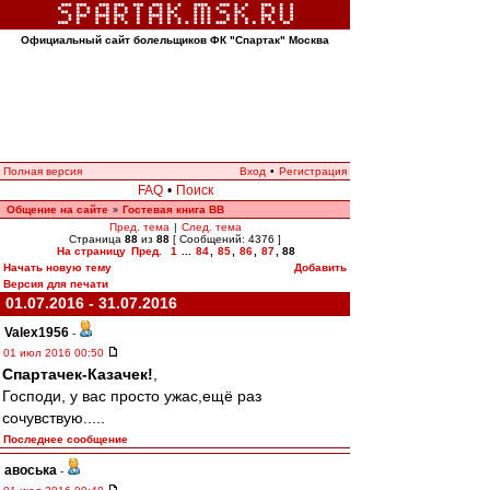
Официальный сайт болельщиков ФК "Спартак" Москва
Полная версия
Вход
•
Регистрация
FAQ
•
Поиск
Общение на сайте
Гостевая книга ВВ
»
Пред. тема
|
След. тема
Страница
88
из
88
[ Сообщений: 4376 ]
На страницу
Пред.
1
...
84
,
85
,
86
,
87
,
88
Начать новую тему
Добавить
Версия для печати
01.07.2016 - 31.07.2016
Valex1956
-
01 июл 2016 00:50
Спартачек-Казачек!
,
Господи, у вас просто ужас,ещё раз
сочувствую.....
Последнее сообщение
авоська
-